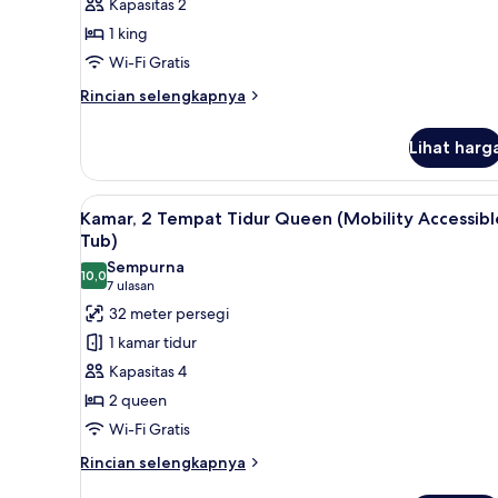
Kapasitas 2
In
Tidur
Shower)
1 king
King
Wi-Fi Gratis
(Mobility
Accessible,
Rincian
Rincian selengkapnya
lebih
Tub)
lanjut
Lihat harg
untuk
Kamar,
1
Lihat
Meja kerja, ruang kerja ramah 
5
Tempat
Kamar, 2 Tempat Tidur Queen (Mobility Accessibl
semua
Tidur
Tub)
King
foto
Sempurna
(Mobility
10,0
untuk
10,0 dari 10
(7
7 ulasan
Accessible,
Kamar,
ulasan)
32 meter persegi
Tub)
2
1 kamar tidur
Tempat
Kapasitas 4
Tidur
2 queen
Queen
Wi-Fi Gratis
(Mobility
Accessible,
Rincian
Rincian selengkapnya
lebih
Tub)