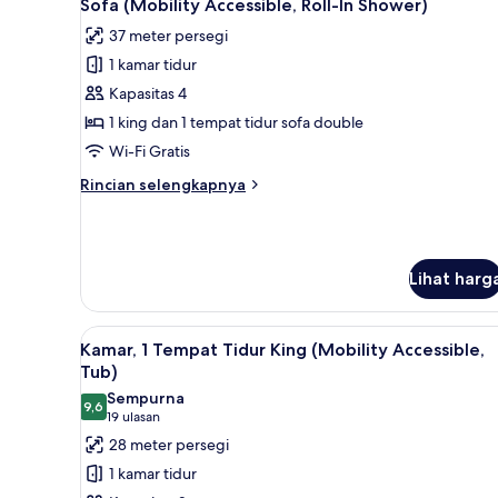
Sofa (Mobility Accessible, Roll-In Shower)
foto
37 meter persegi
untuk
1 kamar tidur
Suite,
Kapasitas 4
1
Tempat
1 king dan 1 tempat tidur sofa double
Tidur
Wi-Fi Gratis
King
Rincian
Rincian selengkapnya
dengan
lebih
tempat
lanjut
untuk
tidur
Suite,
Sofa
Lihat harg
1
(Mobility
Tempat
Tidur
Accessible,
Lihat
Meja kerja, ruang kerja ramah 
King
5
Kamar, 1 Tempat Tidur King (Mobility Accessible,
Roll-
semua
dengan
Tub)
In
tempat
foto
Sempurna
Shower)
tidur
9,6
untuk
9,6 dari 10
(19
19 ulasan
Sofa
Kamar,
ulasan)
(Mobility
28 meter persegi
1
Accessible,
1 kamar tidur
Roll-
Tempat