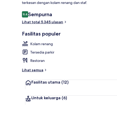
terkesan dengan kolam renang dan staf.
Ulasan
Sempurna
9,4
9,4 dari 10
Lihat total 5.345 ulasan
Sudah termas
Fasilitas populer
Kolam renang
Tersedia parkir
Restoran
Lihat semua
Fasilitas utama
(12)
Untuk keluarga
(6)