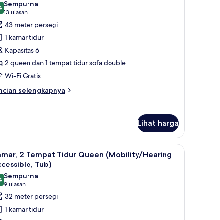
Sempurna
ng
oto
4
9,4 dari 10
(13
13 ulasan
engan
ntuk
ulasan)
43 meter persegi
mpat
ite,
dur
1 kamar tidur
eberapa
fa
Kapasitas 6
obility
empat
cessible,
2 queen dan 1 tempat tidur sofa double
idur
b)
Wi-Fi Gratis
Hearing
ccessible)
ncian
ncian selengkapnya
bih
njut
tuk
Lihat harga
ite,
berapa
empat
 dan tirai kedap cahaya
ihat
Meja kerja, ruang kerja ramah laptop, dan tir
dur
5
amar, 2 Tempat Tidur Queen (Mobility/Hearing
emua
earing
cessible, Tub)
cessible)
oto
Sempurna
4
ntuk
9,4 dari 10
(9
9 ulasan
amar,
ulasan)
32 meter persegi
1 kamar tidur
empat