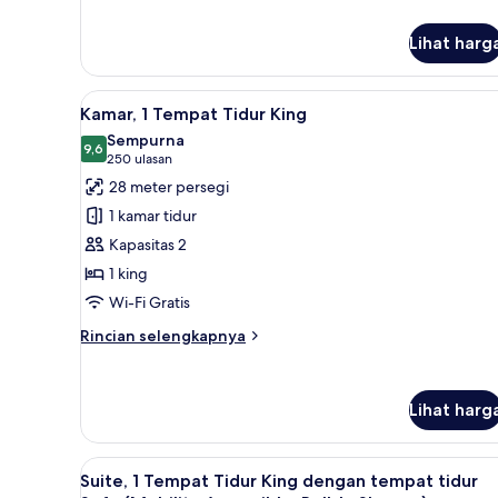
lanjut
untuk
Lihat harg
Kamar,
2
Tempat
Lihat
Meja kerja, ruang kerja ramah 
Tidur
6
Kamar, 1 Tempat Tidur King
semua
Queen,
Sempurna
sudut
foto
9,6
9,6 dari 10
(250
250 ulasan
untuk
ulasan)
28 meter persegi
Kamar,
1 kamar tidur
1
Kapasitas 2
Tempat
1 king
Tidur
Wi-Fi Gratis
King
Rincian
Rincian selengkapnya
lebih
lanjut
untuk
Lihat harg
Kamar,
1
Tempat
Lihat
Meja kerja, ruang kerja ramah 
Tidur
6
Suite, 1 Tempat Tidur King dengan tempat tidur
semua
King