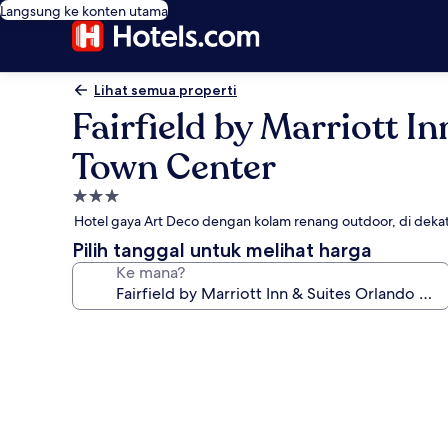
Langsung ke konten utama
Lihat semua properti
Fairfield by Marriott
Town Center
Properti
bintang
Hotel gaya Art Deco dengan kolam renang outdoor, di deka
3.0
Pilih tanggal untuk melihat harga
Ke mana?
Galeri
foto
untuk
Fairfield
by