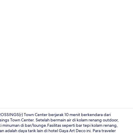
Kolam renan
CROSSINGS(r) Town Center berjarak 10 menit berkendara dari
ngs Town Center. Setelah bermain air di kolam renang outdoor,
 minuman di bar/lounge.Fasilitas seperti bar tepi kolam renang,
Lobi
adalah daya tarik lain di hotel Gaya Art Deco ini. Para traveler