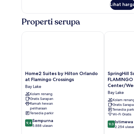
lanjut
Lihat harg
untuk
Kamar,
2
Properti serupa
Tempat
Tidur
Queen
Home2 Suites by Hilton Orlando at Flamingo Cross
SpringHill S
(Mobility
Accessible,
Tub)
Home2
SpringHill
Home2 Suites by Hilton Orlando
SpringHill 
Suites
Suites
at Flamingo Crossings
FLAMINGO
by
Orlando
Center/Wes
Bay Lake
Hilton
at
Bay Lake
Orlando
Kolam renang
FLAMINGO
Gratis Sarapan
at
CROSSINGS
Kolam renan
Ramah hewan
Flamingo
Town
Gratis Sarap
peliharaan
Tersedia park
Crossings
Center/Weste
Tersedia parkir
Wi-Fi Gratis
Bay
Entrance
9.4
Sempurna
Lake
Bay
9.0
Istimewa
9,4
9,0
dari
5.888 ulasan
Lake
dari
2.254 ulasa
10,
10,