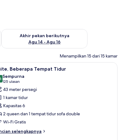
n ini Agu 7 - Agu 9
Periksa ketersediaan untuk akhir pekan berikutnya Agu 14 - A
Akhir pekan berikutnya
Agu 14 - Agu 16
Menampilkan 15 dari 15 kamar
uran TV kabel, TV, dan Netflix
ihat
Televisi layar datar 55-inci dengan saluran TV 
6
uite, Beberapa Tempat Tidur
emua
Sempurna
oto
6
9,6 dari 10
(125
125 ulasan
ntuk
ulasan)
43 meter persegi
ite,
1 kamar tidur
eberapa
Kapasitas 6
empat
2 queen dan 1 tempat tidur sofa double
idur
Wi-Fi Gratis
ncian
ncian selengkapnya
bih