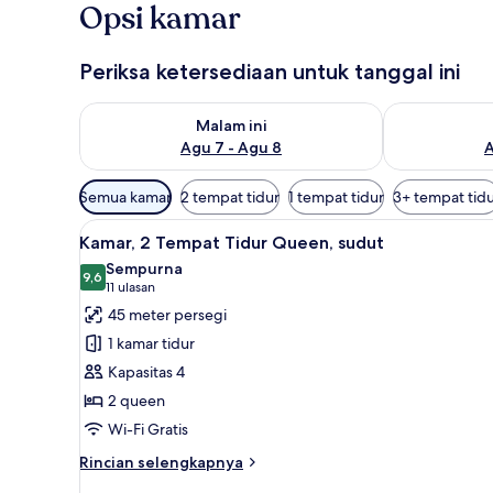
Opsi kamar
Periksa ketersediaan untuk tanggal ini
Periksa ketersediaan untuk malam ini Agu 7 - Agu 8
Periksa keter
Malam ini
Agu 7 - Agu 8
A
Filter
Semua kamar
2 tempat tidur
1 tempat tidur
3+ tempat tid
tersedia
Lihat
Meja kerja, ruang kerja ramah 
untuk
5
Kamar, 2 Tempat Tidur Queen, sudut
semua
kamar
Sempurna
foto
9,6
9,6 dari 10
(11
11 ulasan
untuk
ulasan)
45 meter persegi
Kamar,
1 kamar tidur
2
Kapasitas 4
Tempat
2 queen
Tidur
Wi-Fi Gratis
Queen,
sudut
Rincian
Rincian selengkapnya
lebih