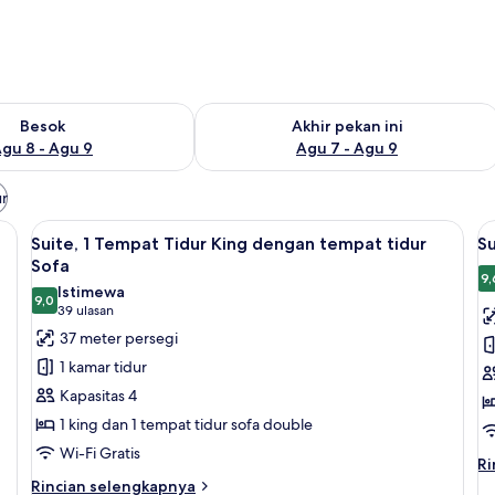
sediaan untuk besok Agu 8 - Agu 9
Periksa ketersediaan untuk akhir peka
Besok
Akhir pekan ini
gu 8 - Agu 9
Agu 7 - Agu 9
ur
laptop, dan tirai kedap cahaya
Lihat
Televisi layar datar 55-inci dengan sal
L
6
Suite, 1 Tempat Tidur King dengan tempat tidur
S
semua
s
Sofa
foto
f
9,
Istimewa
9,0
untuk
u
9,0 dari 10
(39
39 ulasan
Suite,
Su
ulasan)
37 meter persegi
1
B
1 kamar tidur
Tempat
T
Kapasitas 4
Tidur
T
1 king dan 1 tempat tidur sofa double
King
Wi-Fi Gratis
dengan
Ri
Ri
tempat
le
Rincian
Rincian selengkapnya