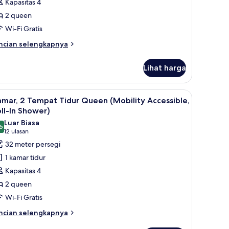
Kapasitas 4
idur
2 queen
ueen
Wi-Fi Gratis
Mobility/Hearing
ccessible,
ncian
ncian selengkapnya
bih
ub)
njut
Lihat harga
tuk
mar,
 dan tirai kedap cahaya
ihat
Meja kerja, ruang kerja ramah laptop, dan tir
5
empat
mar, 2 Tempat Tidur Queen (Mobility Accessible,
emua
dur
ll-In Shower)
ueen
oto
Luar Biasa
obility/Hearing
6
ntuk
8,6 dari 10
(12
12 ulasan
cessible,
amar,
ulasan)
32 meter persegi
b)
1 kamar tidur
empat
Kapasitas 4
idur
2 queen
ueen
Wi-Fi Gratis
Mobility
ccessible,
ncian
ncian selengkapnya
bih
ll-