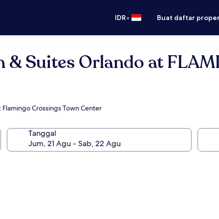
•
IDR
Buat daftar prope
 Inn & Suites Orlando at F
t Flamingo Crossings Town Center
Tanggal