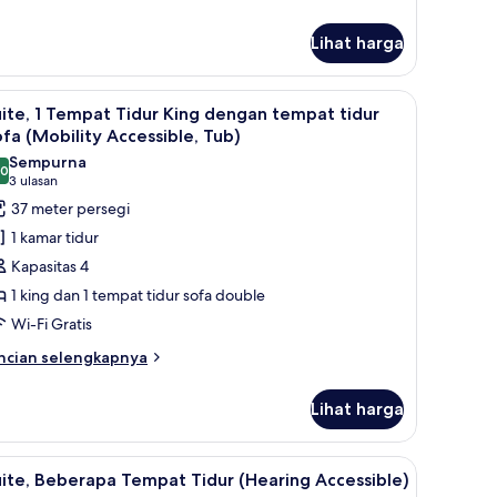
njut
tuk
Lihat harga
ite,
berapa
empat
 dan tirai kedap cahaya
ihat
Meja kerja, ruang kerja ramah laptop, dan tir
dur
6
ite, 1 Tempat Tidur King dengan tempat tidur
emua
fa (Mobility Accessible, Tub)
oto
Sempurna
,0
ntuk
10,0 dari 10
(3
3 ulasan
ite,
ulasan)
37 meter persegi
1 kamar tidur
empat
Kapasitas 4
idur
1 king dan 1 tempat tidur sofa double
ing
Wi-Fi Gratis
engan
empat
ncian
ncian selengkapnya
bih
idur
njut
ofa
Lihat harga
tuk
Mobility
ite,
ccessible,
 dan tirai kedap cahaya
ihat
Meja kerja, ruang kerja ramah laptop, dan tir
5
empat
ite, Beberapa Tempat Tidur (Hearing Accessible)
ub)
emua
dur