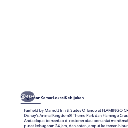
Marriott
Inn
&
Suites
Orlando
at
FLAMINGO
CROSSINGS(r)
Town
Center
40+
Ringkasan
Kamar
Lokasi
Kebijakan
Fairfield by Marriott Inn & Suites Orlando at FLAMINGO 
Disney's Animal Kingdom® Theme Park dan Flamingo Crossi
Anda dapat bersantap di restoran atau bersantai menikmati
pusat kebugaran 24 jam, dan antar-jemput ke taman hiburan 