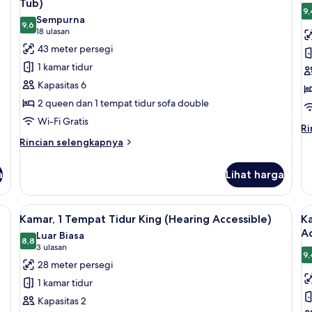
Tub)
foto
Ki
f
9,
Sempurna
d
9,6
untuk
u
9,6 dari 10
(18
18 ulasan
te
Suite,
Su
ulasan)
43 meter persegi
ti
Beberapa
B
So
1 kamar tidur
(M
Tempat
T
Kapasitas 6
Ac
Tidur
T
Tu
2 queen dan 1 tempat tidur sofa double
(Mobility
(
Wi-Fi Gratis
Accessible,
A
Ri
Ri
Tub)
le
Rincian
Rincian selengkapnya
la
lebih
un
lanjut
a
Lihat harga
Su
untuk
Be
Suite,
T
Beberapa
laptop, dan tirai kedap cahaya
Lihat
Meja kerja, ruang kerja ramah laptop,
L
Ti
5
Tempat
Kamar, 1 Tempat Tidur King (Hearing Accessible)
K
semua
s
(H
Tidur
Ac
Luar Biasa
Ac
(Mobility
foto
8,8
f
8,8 dari 10
(3
3 ulasan
Accessible,
9,
untuk
u
ulasan)
28 meter persegi
Tub)
Kamar,
K
1 kamar tidur
1
2
Kapasitas 2
Tempat
T