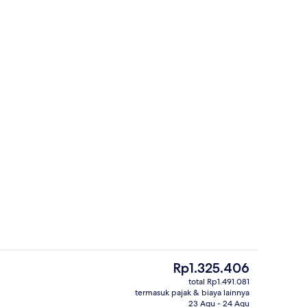
g outdoor, dengan payung kolam renang dan kursi berjemur
Eksterior
Harga
Rp1.325.406
saat
total Rp1.491.081
ini
termasuk pajak & biaya lainnya
Kolam renang outdoor, dengan payun
Rp1.325.406
23 Agu - 24 Agu