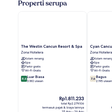
Properti serupa
Queen,
balkon
The Westin Cancun Resort & Spa
Cyan Cancun 
The
Cyan
The Westin Cancun Resort & Spa
Cyan Cancu
Westin
Cancun
Zona Hotelera
Zona Hoteler
Cancun
Resort
Kolam renang
Kolam renan
Resort
&
Spa
Spa
&
Spa
Parkir gratis
Parkir gratis
Spa
Zona
Wi-Fi Gratis
Wi-Fi Gratis
Zona
Hotelera
8.6
7.6
Luar Biasa
Bagus
Hotelera
8,6
7,6
dari
dari
3.180 ulasan
2.195 ulasan
10,
10,
Luar
Bagus,
Biasa,
2.195
Harga
Rp1.811.233
3.180
ulasan
sekarang
ulasan
total Rp2.279.106
Rp1.811.233
termasuk pajak & biaya lainnya
25 Agu - 26 Agu