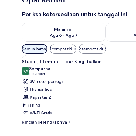
Periksa ketersediaan untuk tanggal ini
Periksa ketersediaan untuk malam ini Agu 6 - Agu 7
Periksa keter
Malam ini
Agu 6 - Agu 7
A
Filter
Semua kamar
1 tempat tidur
2 tempat tidur
tersedia
Lihat
Studio, 1 Tempat Tidur King, b
untuk
12
Studio, 1 Tempat Tidur King, balkon
semua
kamar
Sempurna
foto
9,6
9,6 dari 10
(116
116 ulasan
untuk
ulasan)
39 meter persegi
Studio,
1 kamar tidur
1
Kapasitas 2
Tempat
1 king
Tidur
Wi-Fi Gratis
King,
balkon
Rincian
Rincian selengkapnya
lebih
lanjut