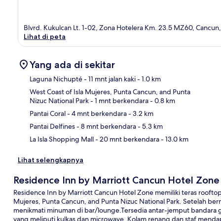
Blvrd. Kukulcan Lt. 1-02, Zona Hotelera Km. 23.5 MZ60, Cancu
Lihat di peta
Yang ada di sekitar
Laguna Nichupté
- 11 mnt jalan kaki
- 1.0 km
West Coast of Isla Mujeres, Punta Cancun, and Punta
Nizuc National Park
- 1 mnt berkendara
- 0.8 km
Pet
Pantai Coral
- 4 mnt berkendara
- 3.2 km
Pantai Delfines
- 8 mnt berkendara
- 5.3 km
La Isla Shopping Mall
- 20 mnt berkendara
- 13.0 km
Lihat selengkapnya
Residence Inn by Marriott Cancun Hotel Zone
Residence Inn by Marriott Cancun Hotel Zone memiliki teras roofto
Mujeres, Punta Cancun, and Punta Nizuc National Park. Setelah berm
menikmati minuman di bar/lounge.Tersedia antar-jemput bandara grat
yang meliputi kulkas dan microwave. Kolam renang dan staf mendapat