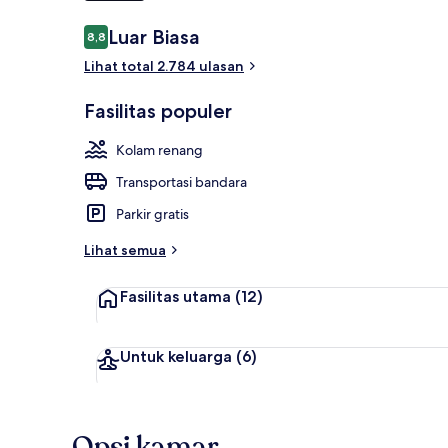
Ulasan
Luar Biasa
8,8
8,8 dari 10
Teras/patio
Lihat total 2.784 ulasan
Fasilitas populer
Kolam renang
Transportasi bandara
Parkir gratis
Lihat semua
Fasilitas utama
(12)
Untuk keluarga
(6)
Opsi kamar