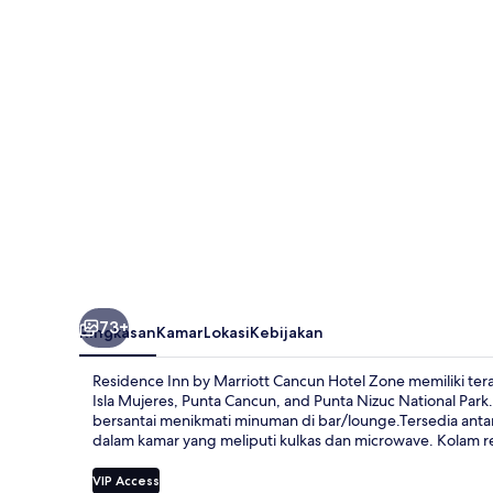
Marriott
Cancun
Hotel
Zone
73+
Ringkasan
Kamar
Lokasi
Kebijakan
Residence Inn by Marriott Cancun Hotel Zone memiliki ter
Isla Mujeres, Punta Cancun, and Punta Nizuc National Park
bersantai menikmati minuman di bar/lounge.Tersedia antar-
dalam kamar yang meliputi kulkas dan microwave. Kolam re
VIP Access