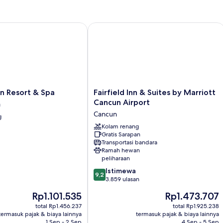
ba
Tempat
Tidur
Queen,
Resort & Spa
Fairfield Inn & Suites by Marriott Can
pemandangan
laut
sebagian
(Balcony)
Fairfield
n Resort & Spa
Fairfield Inn & Suites by Marriott
Inn
Cancun Airport
a
&
Cancun
g
Suites
by
Kolam renang
Gratis Sarapan
Marriott
Transportasi bandara
Cancun
Ramah hewan
Airport
peliharaan
Cancun
9.2
Istimewa
9,2
dari
3.859 ulasan
10,
Harga
Harga
Rp1.101.535
Rp1.473.707
Istimewa,
sekarang
sekarang
3.859
total Rp1.456.237
total Rp1.925.238
Rp1.101.535
Rp1.473.707
termasuk pajak & biaya lainnya
termasuk pajak & biaya lainnya
ulasan
1 Sep - 2 Sep
4 Sep - 5 Sep