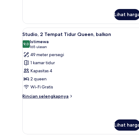
untuk
Studio,
1
Lihat harg
Tempat
Tidur
King,
Lihat
Studio, 2 Tempat Tidur Queen, 
12
Studio, 2 Tempat Tidur Queen, balkon
balkon
semua
Istimewa
foto
9,0
9,0 dari 10
(165
165 ulasan
untuk
ulasan)
49 meter persegi
Studio,
1 kamar tidur
2
Kapasitas 4
Tempat
2 queen
Tidur
Wi-Fi Gratis
Queen,
balkon
Rincian
Rincian selengkapnya
lebih
lanjut
untuk
Studio,
2
Lihat harg
Tempat
Tidur