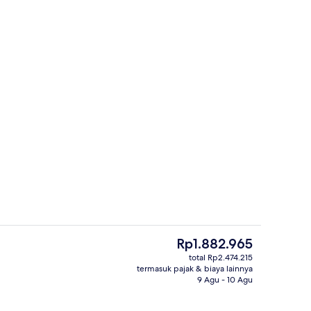
Studio, 2 Tempat Tidur Queen, balkon 
ti
Harga
Rp1.882.965
saat
total Rp2.474.215
ini
termasuk pajak & biaya lainnya
t
Eksterior
Rp1.882.965
9 Agu - 10 Agu