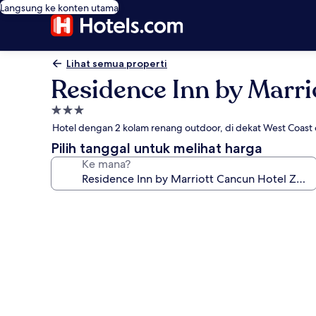
Langsung ke konten utama
Lihat semua properti
Residence Inn by Marr
Properti
bintang
Hotel dengan 2 kolam renang outdoor, di dekat West Coast o
3.0
Pilih tanggal untuk melihat harga
Ke mana?
Galeri
foto
untuk
Residence
Inn
by