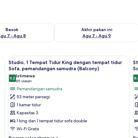
sediaan untuk besok Agu 7 - Agu 8
Periksa ketersediaan untuk akhir peka
Besok
Akhir pekan ini
gu 7 - Agu 8
Agu 7 - Agu 9
alkon | Brankas, ruang kerja ramah laptop, tirai kedap cahaya, dan kedap sua
Lihat
Brankas, ruang kerja ramah laptop, ti
L
5
Studio, 1 Tempat Tidur King dengan tempat tidur
St
semua
s
Sofa, pemandangan samudra (Balcony)
S
foto
f
Istimewa
9,2
8,
untuk
u
9,2 dari 10
(65
65 ulasan
Studio,
S
ulasan)
Pemandangan samudra
1
1
53 meter persegi
Tempat
T
1 kamar tidur
Tidur
T
Kapasitas 3
King
K
1 king dan 1 tempat tidur sofa double
dengan
d
Wi-Fi Gratis
tempat
t
tidur
t
Rincian
Ri
Rincian selengkapnya
Ri