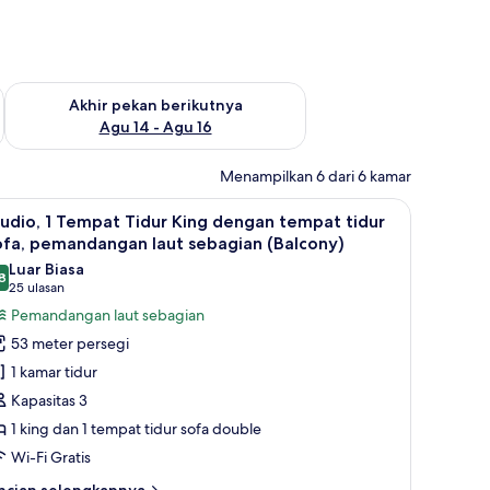
n ini Agu 7 - Agu 9
Periksa ketersediaan untuk akhir pekan berikutnya Agu 14 - A
Akhir pekan berikutnya
Agu 14 - Agu 16
Menampilkan 6 dari 6 kamar
ra
rai kedap cahaya, dan kedap suara
ihat
Brankas, ruang kerja ramah laptop, tirai ked
5
udio, 1 Tempat Tidur King dengan tempat tidur
emua
ofa, pemandangan laut sebagian (Balcony)
oto
Luar Biasa
8
ntuk
8,8 dari 10
(25
25 ulasan
tudio,
ulasan)
Pemandangan laut sebagian
53 meter persegi
empat
1 kamar tidur
idur
Kapasitas 3
ing
1 king dan 1 tempat tidur sofa double
engan
Wi-Fi Gratis
empat
idur
ncian
ncian selengkapnya