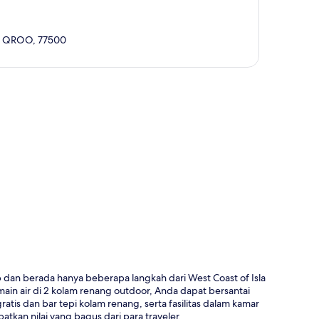
n, QROO, 77500
a
p dan berada hanya beberapa langkah dari West Coast of Isla
ain air di 2 kolam renang outdoor, Anda dapat bersantai
is dan bar tepi kolam renang, serta fasilitas dalam kamar
kan nilai yang bagus dari para traveler.