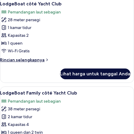
Lihat
14
LodgeBoat côté Yacht Club
semua
Pemandangan laut sebagian
foto
28 meter persegi
untuk
LodgeBoat
1 kamar tidur
côté
Kapasitas 2
Yacht
1 queen
Club
Wi-Fi Gratis
Rincian
Rincian selengkapnya
lebih
lanjut
Lihat harga untuk tanggal Anda
untuk
LodgeBoat
côté
Lihat
LodgeBoat Family côté Yacht Club | Te
21
Yacht
LodgeBoat Family côté Yacht Club
semua
Club
Pemandangan laut sebagian
foto
38 meter persegi
untuk
LodgeBoat
2 kamar tidur
Family
Kapasitas 4
côté
1 queen dan 2 twin