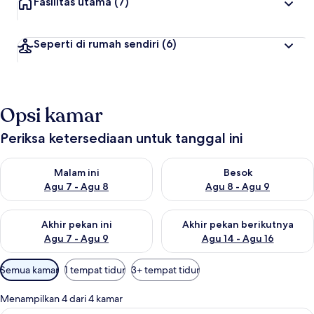
Fasilitas utama
(7)
Seperti di rumah sendiri
(6)
Opsi kamar
Periksa ketersediaan untuk tanggal ini
Periksa ketersediaan untuk malam ini Agu 7 - Agu 8
Periksa ketersediaan untuk be
Malam ini
Besok
Agu 7 - Agu 8
Agu 8 - Agu 9
Periksa ketersediaan untuk akhir pekan ini Agu 7 - Agu 9
Periksa ketersediaan untuk ak
Akhir pekan ini
Akhir pekan berikutnya
Agu 7 - Agu 9
Agu 14 - Agu 16
Filter
Semua kamar
1 tempat tidur
3+ tempat tidur
tersedia
untuk
Menampilkan 4 dari 4 kamar
kamar
Teras/patio