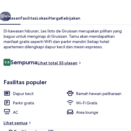
Gruissan
belumnya
Berikutnya
41+
Ringkasan
Fasilitas
Lokasi
Harga
Kebijakan
Di kawasan hiburan, Les Ilots de Gruissan merupakan pilihan yang
bagus untuk menginap di Gruissan. Tamu akan mendapatkan
manfaat gratis seperti WiFi dan parkir mandiri.Setiap hotel
apartemen dilengkapi dapur kecil dan mesin espresso.
Ulasan
Sempurna
9,8
Lihat total 33 ulasan
9,8 dari 10
LodgeBoat côté Grand Large | Wi-Fi gr
Fasilitas populer
Dapur kecil
Ramah hewan peliharaan
Parkir gratis
Wi-Fi Gratis
AC
Area lounge
Lihat semua