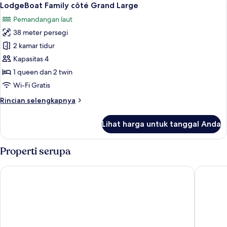
19
Grand
LodgeBoat Family côté Grand Large
semua
Large
Pemandangan laut
foto
38 meter persegi
untuk
LodgeBoat
2 kamar tidur
Family
Kapasitas 4
côté
1 queen dan 2 twin
Grand
Wi-Fi Gratis
Large
Rincian
Rincian selengkapnya
lebih
lanjut
Lihat harga untuk tanggal Anda
untuk
LodgeBoat
Family
Properti serupa
côté
Grand
Hotel Phoebus Garden & Spa
Château 
Large