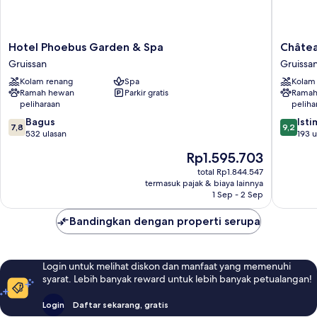
Hotel
Château
Hotel Phoebus Garden & Spa
Châtea
Phoebus
le
Gruissan
Gruissa
Garden
Bouïs
Kolam renang
Spa
Kolam
&
Gruissa
Ramah hewan
Parkir gratis
Ramah
Spa
peliharaan
peliha
Gruissan
7.8
9.2
Bagus
Ist
7,8
9,2
dari
dari
532 ulasan
193 u
10,
10,
Harga
Rp1.595.703
Bagus,
Istimew
sekarang
532
193
total Rp1.844.547
Rp1.595.703
termasuk pajak & biaya lainnya
ulasan
ulasan
1 Sep - 2 Sep
Bandingkan dengan properti serupa
Login untuk melihat diskon dan manfaat yang memenuhi
syarat. Lebih banyak reward untuk lebih banyak petualangan!
Login
Daftar sekarang, gratis