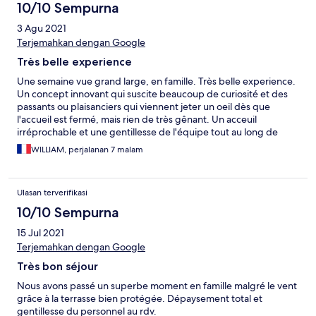
10/10 Sempurna
3 Agu 2021
Terjemahkan dengan Google
Très belle experience
Une semaine vue grand large, en famille. Très belle experience.
Un concept innovant qui suscite beaucoup de curiosité et des
passants ou plaisanciers qui viennent jeter un oeil dès que
l'accueil est fermé, mais rien de très gênant. Un acceuil
irréprochable et une gentillesse de l'équipe tout au long de
notre séjour, en toute discrétion. Repos garanti. Petit bémol :
WILLIAM, perjalanan 7 malam
couverture wifi un peu faible. Nous reviendrons, c'est sûr !
Ulasan terverifikasi
10/10 Sempurna
15 Jul 2021
Terjemahkan dengan Google
Très bon séjour
Nous avons passé un superbe moment en famille malgré le vent
grâce à la terrasse bien protégée. Dépaysement total et
gentillesse du personnel au rdv.