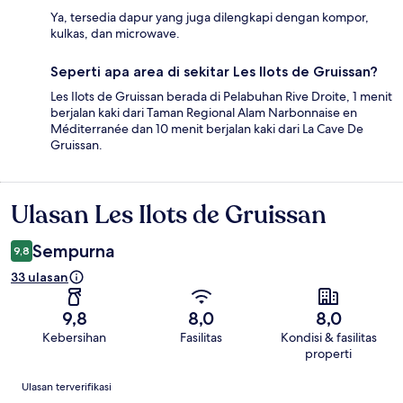
Ya, tersedia dapur yang juga dilengkapi dengan kompor,
kulkas, dan microwave.
Seperti apa area di sekitar Les Ilots de Gruissan?
Les Ilots de Gruissan berada di Pelabuhan Rive Droite, 1 menit
berjalan kaki dari Taman Regional Alam Narbonnaise en
Méditerranée dan 10 menit berjalan kaki dari La Cave De
Gruissan.
Ulasan Les Ilots de Gruissan
Ulasan
Sempurna
9,8
33 ulasan
9,8
8,0
8,0
Kebersihan
Fasilitas
Kondisi & fasilitas
properti
Ulasan
Ulasan terverifikasi