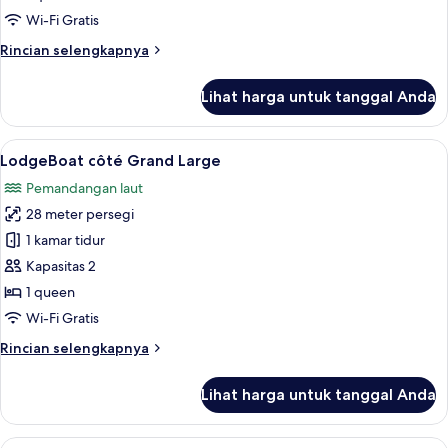
Yacht
Wi-Fi Gratis
Club
Rincian
Rincian selengkapnya
lebih
lanjut
Lihat harga untuk tanggal Anda
untuk
LodgeBoat
Family
Lihat
LodgeBoat côté Grand Large | Wi-Fi gr
11
côté
LodgeBoat côté Grand Large
semua
Yacht
Pemandangan laut
Club
foto
28 meter persegi
untuk
LodgeBoat
1 kamar tidur
côté
Kapasitas 2
Grand
1 queen
Large
Wi-Fi Gratis
Rincian
Rincian selengkapnya
lebih
lanjut
Lihat harga untuk tanggal Anda
untuk
LodgeBoat
côté
Lihat
LodgeBoat Family côté Grand Large | 