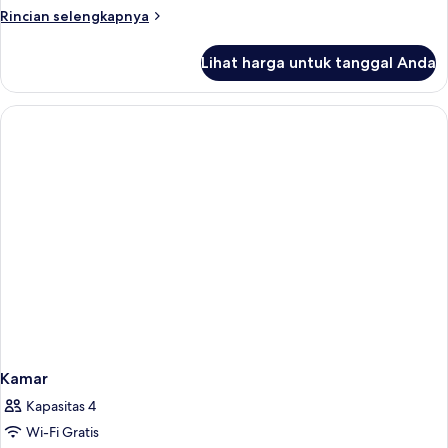
Rincian
Rincian selengkapnya
lebih
lanjut
Lihat harga untuk tanggal Anda
untuk
Kamar
Triple
Keluarga
Kamar
Kapasitas 4
Wi-Fi Gratis