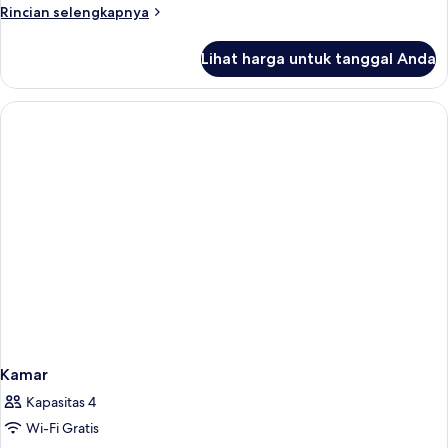
Rincian
Rincian selengkapnya
lebih
lanjut
Lihat harga untuk tanggal Anda
untuk
Kamar
Kamar
Kapasitas 4
Wi-Fi Gratis