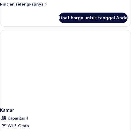
Rincian
Rincian selengkapnya
lebih
lanjut
Lihat harga untuk tanggal Anda
untuk
Kamar
Kamar
Kapasitas 4
Wi-Fi Gratis