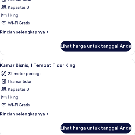
untuk
Kamar
Kapasitas 3
Superior,
1 king
1
Wi-Fi Gratis
Tempat
Rincian
Rincian selengkapnya
Tidur
lebih
King
lanjut
Lihat harga untuk tanggal Anda
untuk
Kamar
Superior,
Lihat
Kamar Bisnis, 1 Tempat Tidur King | Mi
4
1
Kamar Bisnis, 1 Tempat Tidur King
semua
Tempat
22 meter persegi
Tidur
foto
King
1 kamar tidur
untuk
Kamar
Kapasitas 3
Bisnis,
1 king
1
Wi-Fi Gratis
Tempat
Rincian
Rincian selengkapnya
Tidur
lebih
King
lanjut
Lihat harga untuk tanggal Anda
untuk