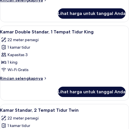
Rincian selengkapnya
lebih
lanjut
Lihat harga untuk tanggal Anda
untuk
Suite
Deluks
Lihat
Kamar Double Standar, 1 Tempat Tidur K
5
Kamar Double Standar, 1 Tempat Tidur King
semua
22 meter persegi
foto
1 kamar tidur
untuk
Kamar
Kapasitas 3
Double
1 king
Standar,
Wi-Fi Gratis
1
Rincian
Rincian selengkapnya
Tempat
lebih
Tidur
lanjut
Lihat harga untuk tanggal Anda
untuk
King
Kamar
Double
Lihat
Kamar Standar, 2 Tempat Tidur Twin | M
4
Standar,
Kamar Standar, 2 Tempat Tidur Twin
semua
1
22 meter persegi
Tempat
foto
Tidur
1 kamar tidur
untuk