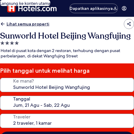
Langsung ke konten utama
Dapatkan aplikasinya
Lihat semua properti
Sunworld Hotel Beijing Wangfujing
Properti
bintang
Hotel di pusat kota dengan 2 restoran, terhubung dengan pusat
4.0
perbelanjaan, di dekat Wangfujing Street
Pilih tanggal untuk melihat harga
Ke mana?
Tanggal
Traveler