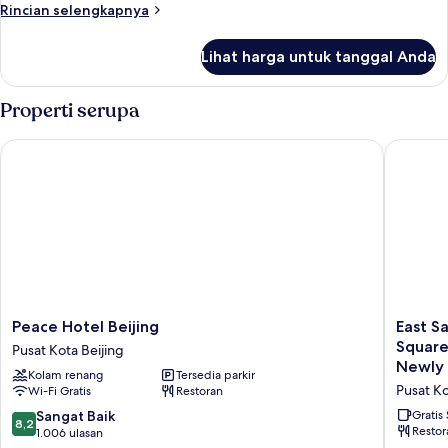
Rincian
Rincian selengkapnya
lebih
lanjut
Lihat harga untuk tanggal Anda
untuk
Kamar
Properti serupa
Peace Hotel Beijing
East Sac
Peace
East
Peace Hotel Beijing
East S
Hotel
Sacred
Square
Pusat Kota Beijing
Beijing
Hotel-
Newly 
Kolam renang
Tersedia parkir
Pusat
near
Pusat Ko
Wi-Fi Gratis
Restoran
Kota
Beijing
Beijing
Tianan
8.2
Sangat Baik
Gratis
8,2
Square,
Restor
dari
1.006 ulasan