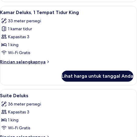
Kamar
Bisnis,
Lihat
Kamar Deluks, 1 Tempat Tidur King | Mi
6
1
Kamar Deluks, 1 Tempat Tidur King
semua
Tempat
33 meter persegi
Tidur
foto
King
1 kamar tidur
untuk
Kamar
Kapasitas 3
Deluks,
1 king
1
Wi-Fi Gratis
Tempat
Rincian
Rincian selengkapnya
Tidur
lebih
King
lanjut
Lihat harga untuk tanggal Anda
untuk
Kamar
Deluks,
Lihat
Suite Deluks | Minibar, brankas, meja k
4
1
Suite Deluks
semua
Tempat
36 meter persegi
Tidur
foto
King
Kapasitas 3
untuk
Suite
1 king
Deluks
Wi-Fi Gratis
Rincian