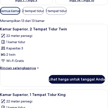
Agu 7 - Agu 9
Agu 14 - Agu 16
Filter
Semua kamar
2 tempat tidur
1 tempat tidur
tersedia
untuk
Menampilkan 13 dari 13 kamar
kamar
Lihat
Kamar Superior, 2 Tempat Tidur Twin | 
4
Kamar Superior, 2 Tempat Tidur Twin
semua
22 meter persegi
foto
1 kamar tidur
untuk
Kamar
Kapasitas 3
Superior,
2 twin
2
Wi-Fi Gratis
Tempat
Rincian
Rincian selengkapnya
Tidur
lebih
Twin
lanjut
Lihat harga untuk tanggal Anda
untuk
Kamar
Superior,
Lihat
Minibar, brankas, meja kerja, dan tira
4
2
Kamar Superior, 1 Tempat Tidur King
semua
Tempat
22 meter persegi
Tidur
foto
Twin
1 kamar tidur