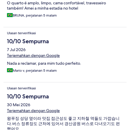
O quarto é amplo, limpo, cama confortável, travesseiro
também! Amei a minha estadia no hotel
BRUNA, perjalanan 5 malam
Ulasan terverifikasi
10/10 Sempurna
7 Jul 2026
Terjemahkan dengan Google
Nada a reclamar, para mim tudo perfeito.
Mario v, perjalanan 5 malam
Ulasan terverifikasi
10/10 Sempurna
30 Mei 2026
Terjemahkan dengan Google
왕푸징 성당 옆이라 맛집 접근성도 좋고 지하철 역들도 가깝습니
다.버스 정류장도 근처에 있어서 경산공원 버스로 다녀오기도 편
했어요