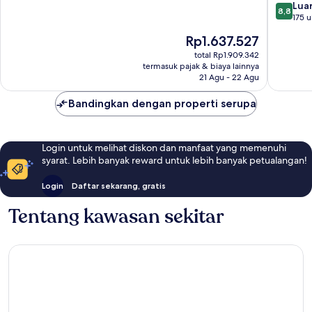
Forbidd
10,
8.8
Luar
8,8
City,Wan
Sangat
dari
175 u
Street-
Baik,
10,
Harga
Rp1.637.527
Newly
1.006
Luar
sekarang
renovat
ulasan
Biasa,
total Rp1.909.342
Rp1.637.527
hotel
termasuk pajak & biaya lainnya
175
Pusat
21 Agu - 22 Agu
ulasan
Kota
Beijing
Bandingkan dengan properti serupa
Login untuk melihat diskon dan manfaat yang memenuhi
syarat. Lebih banyak reward untuk lebih banyak petualangan!
Login
Daftar sekarang, gratis
Tentang kawasan sekitar