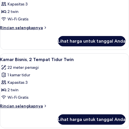
King
Kamar
Kapasitas 3
Standar,
2 twin
2
Wi-Fi Gratis
Tempat
Rincian
Rincian selengkapnya
Tidur
lebih
Twin
lanjut
Lihat harga untuk tanggal Anda
untuk
Kamar
Standar,
Lihat
Minibar, brankas, meja kerja, dan tira
4
2
Kamar Bisnis, 2 Tempat Tidur Twin
semua
Tempat
22 meter persegi
Tidur
foto
Twin
1 kamar tidur
untuk
Kamar
Kapasitas 3
Bisnis,
2 twin
2
Wi-Fi Gratis
Tempat
Rincian
Rincian selengkapnya
Tidur
lebih
Twin
lanjut
Lihat harga untuk tanggal Anda
untuk
Kamar