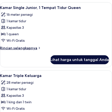
Bisnis,
Lihat
Kamar Single Junior, 1 Tempat Tidur Qu
4
2
Kamar Single Junior, 1 Tempat Tidur Queen
semua
Tempat
16 meter persegi
Tidur
foto
Twin
1 kamar tidur
untuk
Kamar
Kapasitas 3
Single
1 queen
Junior,
Wi-Fi Gratis
1
Rincian
Rincian selengkapnya
Tempat
lebih
Tidur
lanjut
Lihat harga untuk tanggal Anda
untuk
Queen
Kamar
Single
Lihat
Kamar Triple Keluarga | Minibar, brank
4
Junior,
Kamar Triple Keluarga
semua
1
28 meter persegi
Tempat
foto
Tidur
1 kamar tidur
untuk
Queen
Kamar
Kapasitas 3
Triple
1 king dan 1 twin
Keluarga
Wi-Fi Gratis