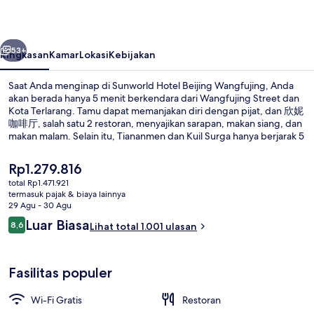
Wangfujing
belumnya
Berikutnya
53+
Ringkasan
Kamar
Lokasi
Kebijakan
Saat Anda menginap di Sunworld Hotel Beijing Wangfujing, Anda
akan berada hanya 5 menit berkendara dari Wangfujing Street dan
Kota Terlarang. Tamu dapat memanjakan diri dengan pijat, dan 欣妮
咖啡厅, salah satu 2 restoran, menyajikan sarapan, makan siang, dan
makan malam. Selain itu, Tiananmen dan Kuil Surga hanya berjarak 5
menit berkendara.Para traveler terkesan dengan staf dan lokasi.
Transportasi umum berada tidak jauh: Stasiun Dengshikou berjarak
Harga
Rp1.279.816
6 menit dan Stasiun Dongsi berjarak 8 menit.
saat
total Rp1.471.921
ini
termasuk pajak & biaya lainnya
Eksterior
Rp1.279.816
29 Agu - 30 Agu
Ulasan
Luar Biasa
8,6
Lihat total 1.001 ulasan
8,6 dari 10
Fasilitas populer
Wi-Fi Gratis
Restoran