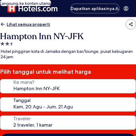
Langsung ke konten utama
Dapatkan aplikasinya
Lihat semua properti
Hampton Inn NY-JFK
Properti
bintang
Hotel pinggiran kota di Jamaika dengan bar/lounge, pusat kebugaran
2.5
24 jam
Pilih tanggal untuk melihat harga
Ke mana?
Tanggal
Traveler