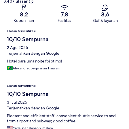
3.407 ulasan
8,2
7,8
8,6
Kebersihan
Fasilitas
Staf & layanan
Ulasan
Ulasan terverifikasi
10/10 Sempurna
2 Agu 2026
Terjemahkan dengan Google
Hotel para uma noite foi otimo!
Alexandre, perjalanan 1 malam
Ulasan terverifikasi
10/10 Sempurna
31 Jul 2026
Terjemahkan dengan Google
Pleasant and efficient staff; convenient shuttle service to and
from airport and subway; good coffee.
Carla, perjalanan 2 malam