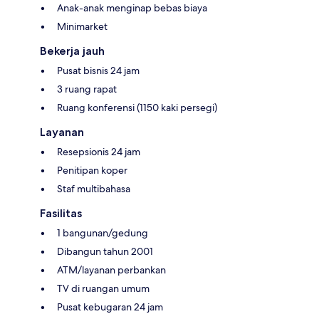
Anak-anak menginap bebas biaya
Minimarket
Bekerja jauh
Pusat bisnis 24 jam
3 ruang rapat
Ruang konferensi (1150 kaki persegi)
Layanan
Resepsionis 24 jam
Penitipan koper
Staf multibahasa
Fasilitas
1 bangunan/gedung
Dibangun tahun 2001
ATM/layanan perbankan
TV di ruangan umum
Pusat kebugaran 24 jam