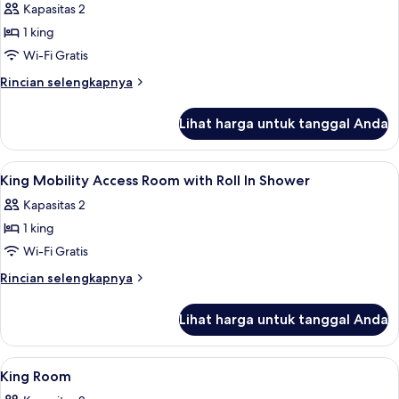
Kapasitas 2
King,
foto
akses
1 king
untuk
difabel
King
Wi-Fi Gratis
Mobility
Rincian
Rincian selengkapnya
Access
lebih
lanjut
Room
Lihat harga untuk tanggal Anda
untuk
with
King
Tub
Mobility
Lihat
Seprai premium, brankas, meja kerja, 
4
Access
King Mobility Access Room with Roll In Shower
semua
Room
Kapasitas 2
with
foto
Tub
1 king
untuk
King
Wi-Fi Gratis
Mobility
Rincian
Rincian selengkapnya
Access
lebih
lanjut
Room
Lihat harga untuk tanggal Anda
untuk
with
King
Roll
Mobility
Lihat
Seprai premium, brankas, meja kerja, 
5
In
Access
King Room
semua
Room
Shower