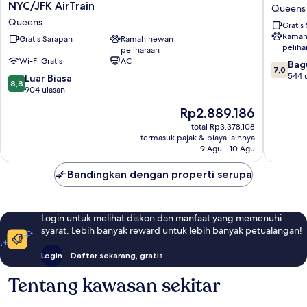
Quinta
Inn
NYC/JFK AirTrain
Queens
Inn
JFK
Queens
Gratis
&
Airport
Ramah
Suites
Gratis Sarapan
Ramah hewan
Rockaw
peliha
peliharaan
By
Blvd
Wi-Fi Gratis
AC
7.0
Wyndham
Queens
Bag
7,0
dari
Queens
544 
8.8
Luar Biasa
8,8
10,
NYC/JFK
dari
904 ulasan
Bagus,
AirTrain
10,
Harga
Rp2.889.186
544
Queens
Luar
sekarang
ulasan
Biasa,
total Rp3.378.108
Rp2.889.186
termasuk pajak & biaya lainnya
904
9 Agu - 10 Agu
ulasan
Bandingkan dengan properti serupa
Login untuk melihat diskon dan manfaat yang memenuhi
syarat. Lebih banyak reward untuk lebih banyak petualangan!
Login
Daftar sekarang, gratis
Tentang kawasan sekitar