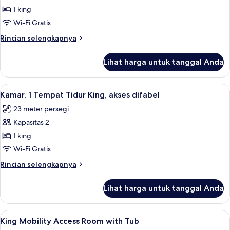
bathtub
1 king
1
Tempat
Wi-Fi Gratis
Tidur
Rincian
Rincian selengkapnya
King,
lebih
lanjut
akses
Lihat harga untuk tanggal Anda
untuk
difabel,
Kamar,
Bebas
1
Lihat
Seprai premium, brankas, meja kerja, 
6
Asap
Tempat
Kamar, 1 Tempat Tidur King, akses difabel
semua
Tidur
Rokok
23 meter persegi
King,
foto
akses
Kapasitas 2
untuk
difabel,
Kamar,
1 king
Bebas
1
Asap
Wi-Fi Gratis
Rokok
Tempat
Rincian
Rincian selengkapnya
Tidur
lebih
King,
lanjut
Lihat harga untuk tanggal Anda
untuk
akses
Kamar,
difabel
1
Lihat
Seprai premium, brankas, meja kerja, 
5
Tempat
King Mobility Access Room with Tub
semua
Tidur