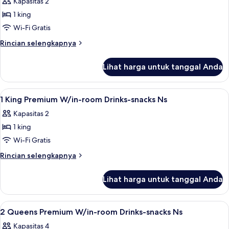
Kapasitas 2
with
foto
Roll
1 king
untuk
In
King
Wi-Fi Gratis
Shower
Room
Rincian
Rincian selengkapnya
lebih
lanjut
Lihat harga untuk tanggal Anda
untuk
King
Room
Lihat
Seprai premium, brankas, meja kerja, 
4
1 King Premium W/in-room Drinks-snacks Ns
semua
Kapasitas 2
foto
1 king
untuk
1
Wi-Fi Gratis
King
Rincian
Rincian selengkapnya
Premium
lebih
lanjut
W/in-
Lihat harga untuk tanggal Anda
untuk
room
1
Drinks-
King
Lihat
Seprai premium, brankas, meja kerja, 
4
snacks
Premium
2 Queens Premium W/in-room Drinks-snacks Ns
semua
W/in-
Ns
Kapasitas 4
room