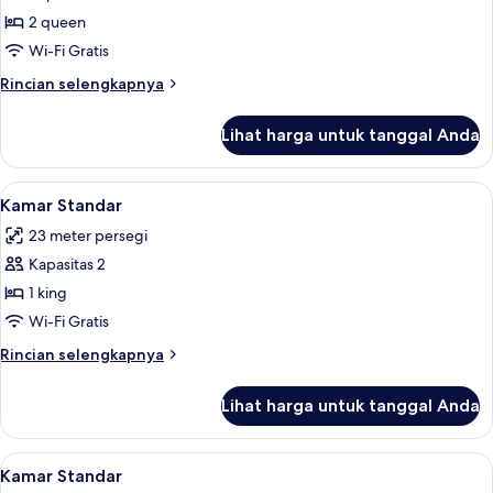
foto
Drinks-
2 queen
untuk
snacks
2
Wi-Fi Gratis
Ns
Queens
Rincian
Rincian selengkapnya
Premium
lebih
lanjut
W/in-
Lihat harga untuk tanggal Anda
untuk
room
2
Drinks-
Queens
Lihat
Seprai premium, brankas, meja kerja, 
5
snacks
Premium
Kamar Standar
semua
W/in-
Ns
23 meter persegi
room
foto
Drinks-
Kapasitas 2
untuk
snacks
Kamar
1 king
Ns
Standar
Wi-Fi Gratis
Rincian
Rincian selengkapnya
lebih
lanjut
Lihat harga untuk tanggal Anda
untuk
Kamar
Standar
Lihat
Seprai premium, brankas, meja kerja, 
4
Kamar Standar
semua