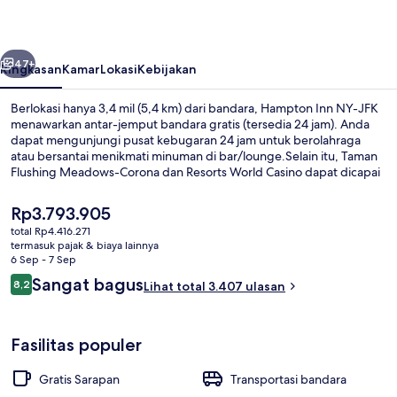
JFK
belumnya
Berikutnya
47+
Ringkasan
Kamar
Lokasi
Kebijakan
Berlokasi hanya 3,4 mil (5,4 km) dari bandara, Hampton Inn NY-JFK
menawarkan antar-jemput bandara gratis (tersedia 24 jam). Anda
dapat mengunjungi pusat kebugaran 24 jam untuk berolahraga
atau bersantai menikmati minuman di bar/lounge.Selain itu, Taman
Flushing Meadows-Corona dan Resorts World Casino dapat dicapai
dengan berkendara singkat.Para traveler terkesan dengan tempat
tidur di kamar dan staf.
Harga
Rp3.793.905
saat
total Rp4.416.271
ini
termasuk pajak & biaya lainnya
Restoran
Rp3.793.905
6 Sep - 7 Sep
Ulasan
Sangat bagus
8,2
Lihat total 3.407 ulasan
8,2 dari 10
Fasilitas populer
Gratis Sarapan
Transportasi bandara