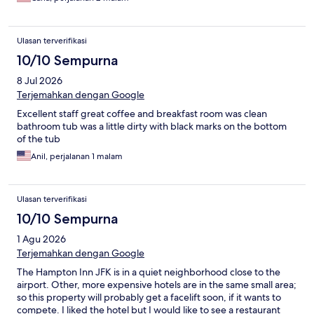
Ulasan terverifikasi
10/10 Sempurna
8 Jul 2026
Terjemahkan dengan Google
Excellent staff great coffee and breakfast room was clean
bathroom tub was a little dirty with black marks on the bottom
of the tub
Anil, perjalanan 1 malam
Ulasan terverifikasi
10/10 Sempurna
1 Agu 2026
Terjemahkan dengan Google
The Hampton Inn JFK is in a quiet neighborhood close to the
airport. Other, more expensive hotels are in the same small area;
so this property will probably get a facelift soon, if it wants to
compete. I liked the hotel but I would like to see a restaurant