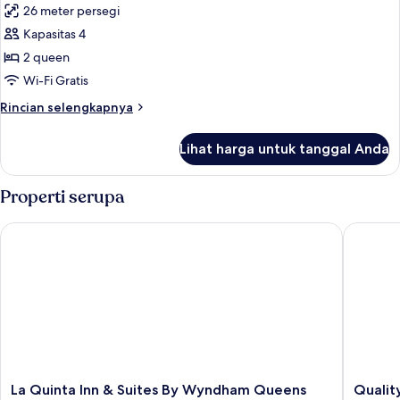
26 meter persegi
foto
Kapasitas 4
untuk
Kamar
2 queen
Standar
Wi-Fi Gratis
Rincian
Rincian selengkapnya
lebih
lanjut
Lihat harga untuk tanggal Anda
untuk
Kamar
Standar
Properti serupa
La Quinta Inn & Suites By Wyndham Queens NYC/JFK AirTrain
Quality 
La
Quality
La Quinta Inn & Suites By Wyndham Queens
Qualit