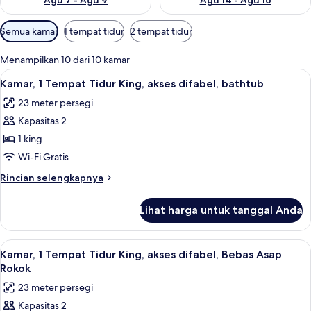
Agu 7 - Agu 9
Agu 14 - Agu 16
Filter
Semua kamar
1 tempat tidur
2 tempat tidur
tersedia
untuk
Menampilkan 10 dari 10 kamar
kamar
Lihat
Seprai premium, brankas, meja kerja, 
6
Kamar, 1 Tempat Tidur King, akses difabel, bathtub
semua
23 meter persegi
foto
Kapasitas 2
untuk
Kamar,
1 king
1
Wi-Fi Gratis
Tempat
Rincian
Rincian selengkapnya
Tidur
lebih
King,
lanjut
Lihat harga untuk tanggal Anda
untuk
akses
Kamar,
difabel,
1
Lihat
Seprai premium, brankas, meja kerja, 
bathtub
5
Tempat
Kamar, 1 Tempat Tidur King, akses difabel, Bebas Asap
semua
Tidur
Rokok
King,
foto
23 meter persegi
akses
untuk
difabel,
Kapasitas 2
Kamar,