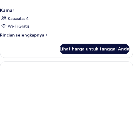
Kamar
Kapasitas 4
Wi-Fi Gratis
Rincian
Rincian selengkapnya
lebih
lanjut
Lihat harga untuk tanggal Anda
untuk
Kamar