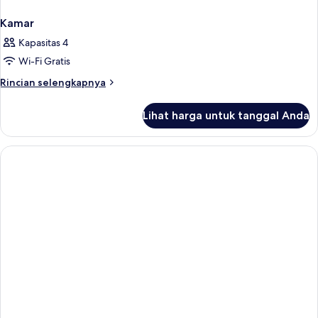
Kamar
Kapasitas 4
Wi-Fi Gratis
Rincian
Rincian selengkapnya
lebih
lanjut
Lihat harga untuk tanggal Anda
untuk
Kamar