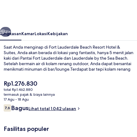
Beach
Resort
Hotel
belumnya
Berikutnya
&
21+
Ringkasan
Kamar
Lokasi
Kebijakan
Suites
Saat Anda menginap di Fort Lauderdale Beach Resort Hotel &
Suites, Anda akan berada di lokasi yang fantastis, hanya 5 menit jalan
kaki dari Pantai Fort Lauderdale dan Lauderdale by the Sea Beach.
Setelah bermain air di kolam renang outdoor, Anda dapat bersantai
menikmati minuman di bar/lounge.Terdapat bar tepi kolam renang
dan teras, serta fasilitas dalam kamar yang meliputi kulkas dan
microwave. Staf dan nilai keseluruhan mendapatkan nilai yang
Harga
Rp1.276.830
bagus dari para traveler.
saat
total Rp1.462.880
ini
termasuk pajak & biaya lainnya
Pemandangan halaman
Rp1.276.830
17 Agu - 18 Agu
Ulasan
Bagus
7,6
Lihat total 1.042 ulasan
7,6 dari 10
Fasilitas populer