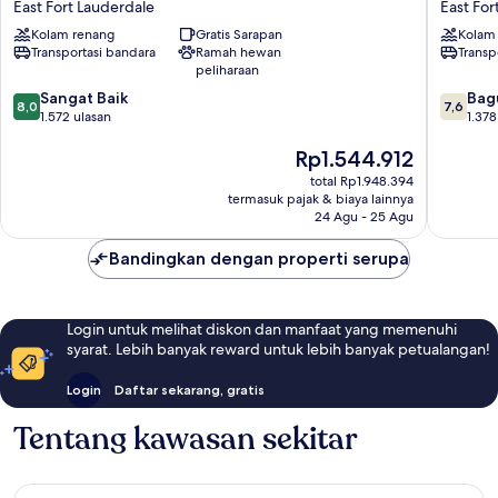
East Fort Lauderdale
East For
Club
Palace
Kolam renang
Gratis Sarapan
Kolam
Hotel
Hotel
Transportasi bandara
Ramah hewan
Transp
East
and
peliharaan
Fort
Suites
8.0
7.6
Lauderdale
Sangat Baik
East
Bag
8,0
7,6
dari
dari
1.572 ulasan
Fort
1.378
10,
10,
Lauderd
Harga
Rp1.544.912
Sangat
Bagus,
sekarang
Baik,
1.378
total Rp1.948.394
Rp1.544.912
1.572
ulasan
termasuk pajak & biaya lainnya
ulasan
24 Agu - 25 Agu
Bandingkan dengan properti serupa
Login untuk melihat diskon dan manfaat yang memenuhi
syarat. Lebih banyak reward untuk lebih banyak petualangan!
Login
Daftar sekarang, gratis
Tentang kawasan sekitar