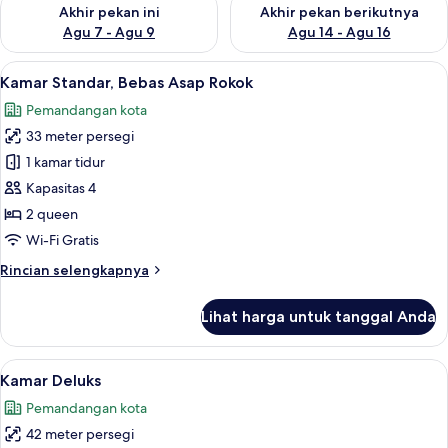
Periksa ketersediaan untuk akhir pekan ini Agu 7 - Agu 9
Periksa ketersediaan untuk ak
Akhir pekan ini
Akhir pekan berikutnya
Agu 7 - Agu 9
Agu 14 - Agu 16
Lihat
Brankas, meja kerja, ruang kerja rama
5
Kamar Standar, Bebas Asap Rokok
semua
Pemandangan kota
foto
33 meter persegi
untuk
Kamar
1 kamar tidur
Standar,
Kapasitas 4
Bebas
2 queen
Asap
Wi-Fi Gratis
Rokok
Rincian
Rincian selengkapnya
lebih
lanjut
Lihat harga untuk tanggal Anda
untuk
Kamar
Standar,
Lihat
Brankas, meja kerja, ruang kerja rama
4
Bebas
Kamar Deluks
semua
Asap
Pemandangan kota
Rokok
foto
42 meter persegi
untuk