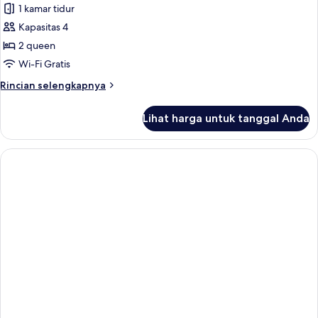
Kamar
1 kamar tidur
Deluks
Kapasitas 4
2 queen
Wi-Fi Gratis
Rincian
Rincian selengkapnya
lebih
lanjut
Lihat harga untuk tanggal Anda
untuk
Kamar
Deluks