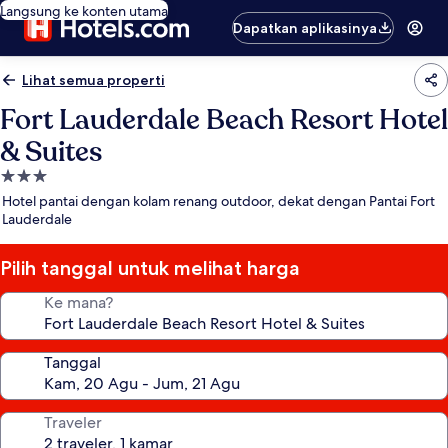
Langsung ke konten utama
Dapatkan aplikasinya
Lihat semua properti
Fort Lauderdale Beach Resort Hotel
& Suites
Properti
bintang
Hotel pantai dengan kolam renang outdoor, dekat dengan Pantai Fort
3.0
Lauderdale
Pilih tanggal untuk melihat harga
Ke mana?
Tanggal
Traveler