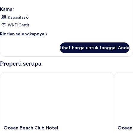
Kamar
Kapasitas 6
Wi-Fi Gratis
Rincian
Rincian selengkapnya
lebih
lanjut
Lihat harga untuk tanggal Anda
untuk
Kamar
Properti serupa
Ocean Beach Club Hotel
Ocean Be
Ocean
Ocean
Ocean Beach Club Hotel
Ocean 
Beach
Beach