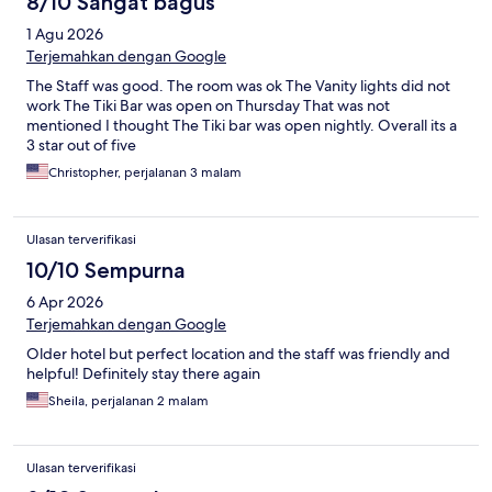
8/10 Sangat bagus
1 Agu 2026
Terjemahkan dengan Google
The Staff was good. The room was ok The Vanity lights did not
work The Tiki Bar was open on Thursday That was not
mentioned I thought The Tiki bar was open nightly. Overall its a
3 star out of five
Christopher, perjalanan 3 malam
Ulasan terverifikasi
10/10 Sempurna
6 Apr 2026
Terjemahkan dengan Google
Older hotel but perfect location and the staff was friendly and
helpful! Definitely stay there again
Sheila, perjalanan 2 malam
Ulasan terverifikasi