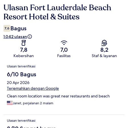
Ulasan Fort Lauderdale Beach
Ulasan
Resort Hotel & Suites
Bagus
7,6
1.042 ulasan
7,8
7,0
8,2
Kebersihan
Fasilitas
Staf & layanan
Ulasan
Ulasan terverifikasi
6/10 Bagus
20 Apr 2026
Terjemahkan dengan Google
Clean room location was great near restaurants and beach
Janet, perjalanan 2 malam
Ulasan terverifikasi