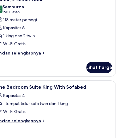
emua
dur
Sempurna
oto
6
9,6 dari 10
(160
160 ulasan
ntuk
ulasan)
118 meter persegi
amar,
Kapasitas 6
1 king dan 2 twin
amar
Wi-Fi Gratis
idur
ncian
ncian selengkapnya
bih
njut
Lihat harga
tuk
mar,
setrika, dan Wi-Fi gratis
ihat
Seprai premium, brankas, setrika/meja setrika,
7
mar
ne Bedroom Suite King With Sofabed
emua
dur
Kapasitas 4
oto
1 tempat tidur sofa twin dan 1 king
ntuk
ne
Wi-Fi Gratis
edroom
ncian
ncian selengkapnya
uite
bih
njut
ing
tuk