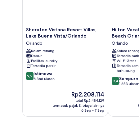
Sheraton
Hilton
Sheraton Vistana Resort Villas,
Hilton Vaca
Vistana
Vacation
Lake Buena Vista/Orlando
Beach Orla
Resort
Club
Orlando
Orlando
Villas,
Grand
Lake
Kolam renang
Beach
Kolam renan
Dapur
Tersedia park
Buena
Orlando
Fasilitas laundry
Wi-Fi Gratis
Vista/Orlando
Orlando
Tersedia parkir
Tersedia kam
Orlando
terhubung
9.2
Istimewa
9,2
9.4
Sempurn
dari
6.366 ulasan
9,4
dari
1.653 ulasa
10,
10,
Istimewa,
Harga
Rp2.208.114
Sempurna,
6.366
sekarang
1.653
total Rp2.484.129
ulasan
Rp2.208.114
termasuk pajak & biaya lainnya
ulasan
6 Sep - 7 Sep