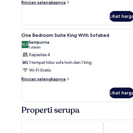
Rincian
Rincian selengkapnya
lebih
lanjut
Lihat harg
untuk
Kamar,
3
Lihat
Seprai premium, brankas, setrik
7
kamar
One Bedroom Suite King With Sofabed
semua
tidur
Sempurna
foto
10,0
10,0 dari 10
(1
1 ulasan
untuk
ulasan)
Kapasitas 4
One
1 tempat tidur sofa twin dan 1 king
Bedroom
Wi-Fi Gratis
Suite
Rincian
King
Rincian selengkapnya
lebih
With
lanjut
Sofabed
Lihat harg
untuk
One
Bedroom
Properti serupa
Suite
King
With
Sheraton Vistana Resort Villas, Lake Buena Vista/Or
Hilton Vacat
Sofabed