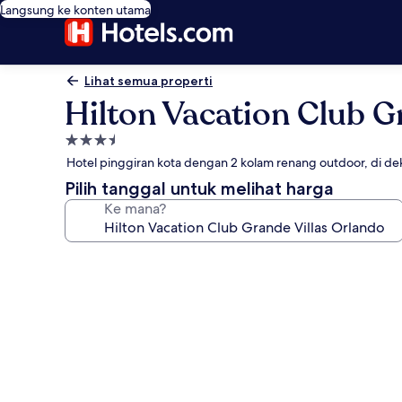
Langsung ke konten utama
Lihat semua properti
Hilton Vacation Club G
Properti
bintang
Hotel pinggiran kota dengan 2 kolam renang outdoor, di d
3.5
Pilih tanggal untuk melihat harga
Ke mana?
Galeri
foto
untuk
Hilton
Vacation
Club