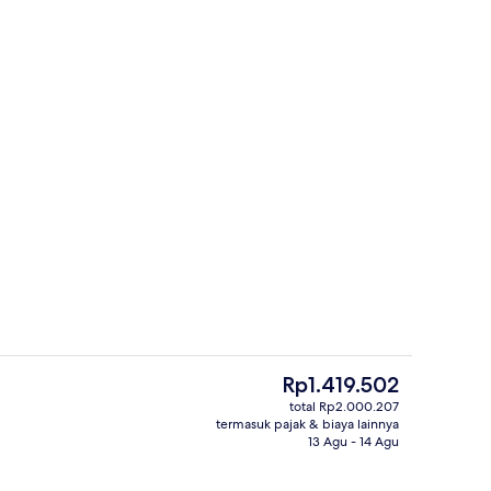
Tempat bermain anak - outdoor
r - dikirim oleh Mackintosh Travels
Harga
Rp1.419.502
saat
total Rp2.000.207
ini
termasuk pajak & biaya lainnya
Resepsionis
Rp1.419.502
13 Agu - 14 Agu