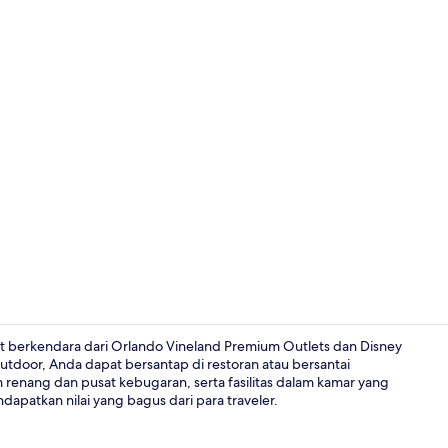
Video kreato
nit berkendara dari Orlando Vineland Premium Outlets dan Disney
utdoor, Anda dapat bersantap di restoran atau bersantai
renang dan pusat kebugaran, serta fasilitas dalam kamar yang
Eksterior
apatkan nilai yang bagus dari para traveler.