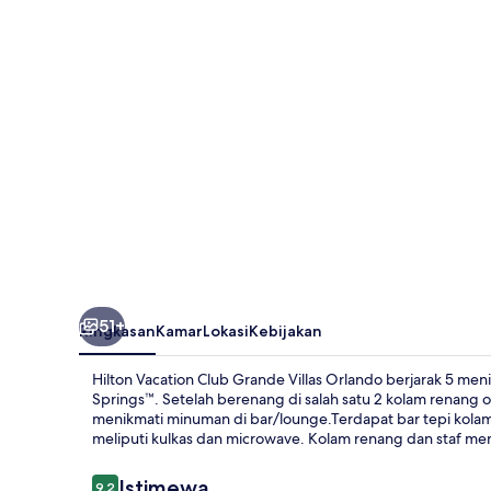
Grande
Villas
Orlando
51+
Ringkasan
Kamar
Lokasi
Kebijakan
Hilton Vacation Club Grande Villas Orlando berjarak 5 me
Springs™. Setelah berenang di salah satu 2 kolam renang o
menikmati minuman di bar/lounge.Terdapat bar tepi kolam 
meliputi kulkas dan microwave. Kolam renang dan staf mend
Ulasan
Istimewa
9,2