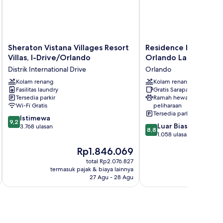
Sheraton
Residence
Sheraton Vistana Villages Resort
Residence Inn by Mar
Vistana
Inn
Villas, I-Drive/Orlando
Orlando Lake Buena 
Villages
by
Distrik International Drive
Orlando
Resort
Marriott
Villas,
Kolam renang
Orlando
Kolam renang
Fasilitas laundry
Gratis Sarapan
I-
Lake
Tersedia parkir
Ramah hewan
Drive/Orlando
Buena
Wi-Fi Gratis
peliharaan
Distrik
Vista
Tersedia parkir
9.2
International
Istimewa
Orlando
9,2
8.8
Luar Biasa
dari
Drive
3.768 ulasan
8,8
dari
1.058 ulasan
10,
10,
Istimewa,
Harga
H
Rp1.846.069
Luar
3.768
sekarang
s
Biasa,
total Rp2.076.827
ulasan
Rp1.846.069
R
termasuk pajak & biaya lainnya
termasuk paj
1.058
27 Agu - 28 Agu
ulasan