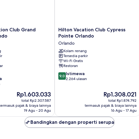
Hilton
tion Club Grand
Hilton Vacation Club Cypress
Vacation
ndo
Pointe Orlando
Club
Orlando
Cypress
g
Pointe
Kolam renang
ir
Tersedia parkir
Orlando
Wi-Fi Gratis
Orlando
ar
Restoran
9.0
Istimewa
9,0
a
dari
2.264 ulasan
n
10,
Istimewa,
Harga
Harga
Rp1.603.033
Rp1.308.021
2.264
sekarang
sekarang
total Rp2.307.587
total Rp1.874.792
ulasan
Rp1.603.033
Rp1.308.021
termasuk pajak & biaya lainnya
termasuk pajak & biaya lainnya
19 Agu - 20 Agu
16 Agu - 17 Agu
Bandingkan dengan properti serupa