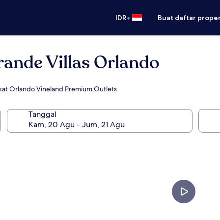
•
IDR
Buat daftar prope
rande Villas Orlando
ekat Orlando Vineland Premium Outlets
Tanggal