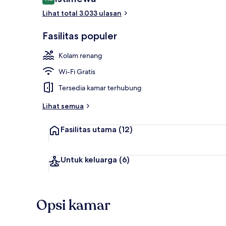
9,2 dari 10
Lihat total 3.033 ulasan
Teras/patio
Fasilitas populer
Kolam renang
Wi-Fi Gratis
Tersedia kamar terhubung
Lihat semua
Fasilitas utama
(12)
Untuk keluarga
(6)
Opsi kamar