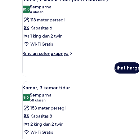
semua
tidur
Sempurna
foto
10,0
10,0 dari 10
(4
4 ulasan
untuk
ulasan)
118 meter persegi
Kamar,
Kapasitas 6
2
1 king dan 2 twin
kamar
Wi-Fi Gratis
tidur
(Roll
Rincian
Rincian selengkapnya
lebih
In
lanjut
Shower)
Lihat harg
untuk
Kamar,
2
Lihat
Televisi 50-inci dengan salura
8
kamar
Kamar, 3 kamar tidur
semua
tidur
Sempurna
(Roll
foto
9,6
9,6 dari 10
(58
58 ulasan
In
untuk
ulasan)
153 meter persegi
Shower)
Kamar,
Kapasitas 8
3
2 king dan 2 twin
kamar
Wi-Fi Gratis
tidur