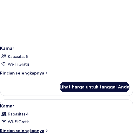
Kamar
Kapasitas 8
Wi-Fi Gratis
Rincian
Rincian selengkapnya
lebih
lanjut
Lihat harga untuk tanggal Anda
untuk
Kamar
Lihat
Brankas, setrika/meja setrika, dan temp
3
Kamar
semua
Kapasitas 4
foto
Wi-Fi Gratis
untuk
Kamar
Rincian
Rincian selengkapnya