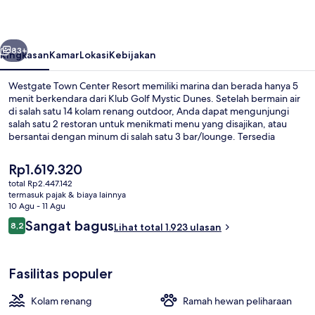
Resort
belumnya
Berikutnya
83+
Ringkasan
Kamar
Lokasi
Kebijakan
Westgate Town Center Resort memiliki marina dan berada hanya 5
menit berkendara dari Klub Golf Mystic Dunes. Setelah bermain air
di salah satu 14 kolam renang outdoor, Anda dapat mengunjungi
salah satu 2 restoran untuk menikmati menu yang disajikan, atau
bersantai dengan minum di salah satu 3 bar/lounge. Tersedia
waterboom dan bar tepi kolam renang, serta fasilitas dalam kamar
yang meliputi kulkas dan microwave. Para traveler menyukai staf.
Harga
Rp1.619.320
saat
total Rp2.447.142
ini
termasuk pajak & biaya lainnya
Waterpark
Rp1.619.320
10 Agu - 11 Agu
Ulasan
Sangat bagus
8,2
Lihat total 1.923 ulasan
8,2 dari 10
Fasilitas populer
Kolam renang
Ramah hewan peliharaan