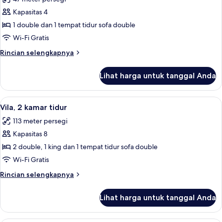
Double
foto
Kapasitas 4
untuk
Vila
1 double dan 1 tempat tidur sofa double
Deluks
Wi-Fi Gratis
(Studio)
Rincian
Rincian selengkapnya
lebih
lanjut
Lihat harga untuk tanggal Anda
untuk
Vila
Deluks
Lihat
Brankas, setrika/meja setrika, dan temp
5
(Studio)
Vila, 2 kamar tidur
semua
113 meter persegi
foto
Kapasitas 8
untuk
Vila,
2 double, 1 king dan 1 tempat tidur sofa double
2
Wi-Fi Gratis
kamar
Rincian
Rincian selengkapnya
tidur
lebih
lanjut
Lihat harga untuk tanggal Anda
untuk
Vila,
2