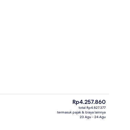
a kerja, ruang kerja ramah laptop, dan tirai kedap cahaya
Lobi
Harga
Rp4.257.860
saat
total Rp4.827.377
ini
termasuk pajak & biaya lainnya
Lobi
Rp4.257.860
23 Agu - 24 Agu