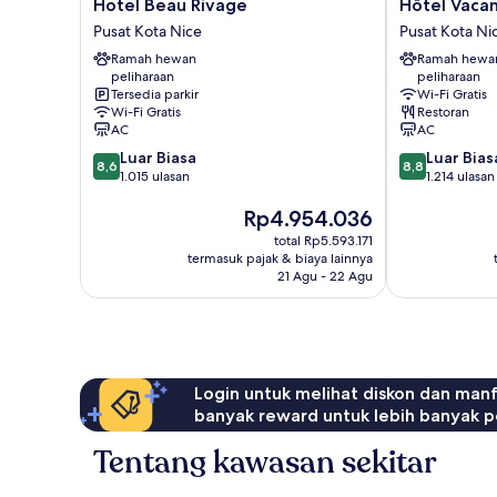
Hotel
Hôtel
Hotel Beau Rivage
Hôtel Vacan
Beau
Vacances
Pusat Kota Nice
Pusat Kota Ni
Rivage
Bleues
Ramah hewan
Ramah hewa
Pusat
Le
peliharaan
peliharaan
Kota
Royal
Tersedia parkir
Wi-Fi Gratis
Nice
Pusat
Wi-Fi Gratis
Restoran
Kota
AC
AC
Nice
8.6
8.8
Luar Biasa
Luar Bias
8,6
8,8
dari
dari
1.015 ulasan
1.214 ulasan
10,
10,
Harga
Rp4.954.036
Luar
Luar
sekarang
Biasa,
Biasa,
total Rp5.593.171
Rp4.954.036
1.015
1.214
termasuk pajak & biaya lainnya
ulasan
ulasan
21 Agu - 22 Agu
Login untuk melihat diskon dan man
banyak reward untuk lebih banyak p
Tentang kawasan sekitar