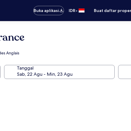
•
Buka aplikasi
IDR
Buat daftar prope
France
des Anglais
Tanggal