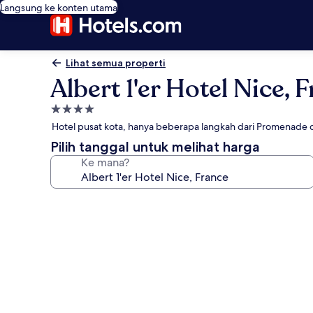
Langsung ke konten utama
Lihat semua properti
Albert 1'er Hotel Nice, 
Properti
bintang
Hotel pusat kota, hanya beberapa langkah dari Promenade 
4.0
Pilih tanggal untuk melihat harga
Ke mana?
Galeri
foto
untuk
Albert
1'er
Hotel