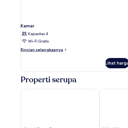
Kamar
Kapasitas 4
Wi-Fi Gratis
Rincian
Rincian selengkapnya
lebih
lanjut
Lihat harg
untuk
Kamar
Properti serupa
Hotel Beau Rivage
Hôtel Vacance