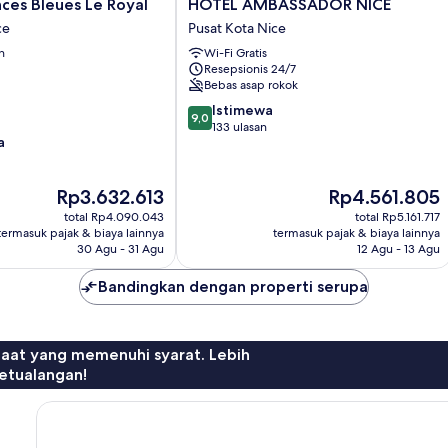
HOTEL
ces Bleues Le Royal
HOTEL AMBASSADOR NICE
AMBASSADOR
ce
Pusat Kota Nice
NICE
n
Wi-Fi Gratis
Pusat
Resepsionis 24/7
Kota
Bebas asap rokok
Nice
9.0
Istimewa
9,0
dari
133 ulasan
a
10,
Istimewa,
133
Harga
Harga
Rp3.632.613
Rp4.561.805
ulasan
sekarang
sekarang
total Rp4.090.043
total Rp5.161.717
Rp3.632.613
Rp4.561.805
termasuk pajak & biaya lainnya
termasuk pajak & biaya lainnya
30 Agu - 31 Agu
12 Agu - 13 Agu
Bandingkan dengan properti serupa
faat yang memenuhi syarat. Lebih
etualangan!