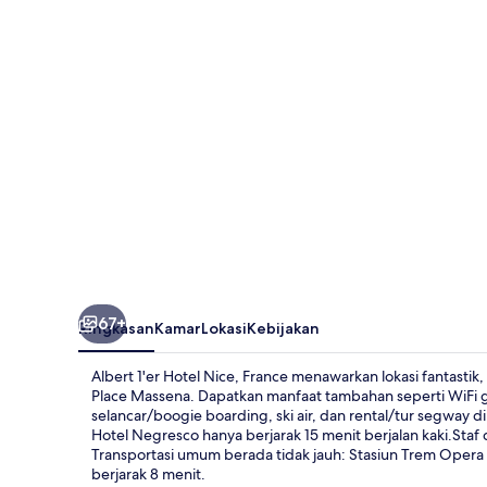
Nice,
France
67+
Ringkasan
Kamar
Lokasi
Kebijakan
Albert 1'er Hotel Nice, France menawarkan lokasi fantastik
Place Massena. Dapatkan manfaat tambahan seperti WiFi g
selancar/boogie boarding, ski air, dan rental/tur segway di 
Hotel Negresco hanya berjarak 15 menit berjalan kaki.Staf 
Transportasi umum berada tidak jauh: Stasiun Trem Opera -
berjarak 8 menit.