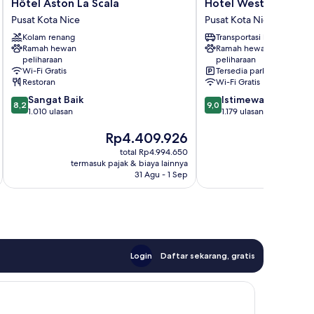
Hôtel
Hotel
Hôtel Aston La Scala
Hotel West End Nic
Aston
West
Pusat Kota Nice
Pusat Kota Nice
La
End
Kolam renang
Transportasi bandara
Scala
Nice
Ramah hewan
Ramah hewan
Pusat
Promenade
peliharaan
peliharaan
Kota
Pusat
Wi-Fi Gratis
Tersedia parkir
Nice
Kota
Restoran
Wi-Fi Gratis
Nice
8.2
9.0
Sangat Baik
Istimewa
8,2
9,0
dari
dari
1.010 ulasan
1.179 ulasan
10,
10,
Harga
H
Rp4.409.926
R
Sangat
Istimewa,
sekarang
s
Baik,
1.179
total Rp4.994.650
Rp4.409.926
R
1.010
ulasan
termasuk pajak & biaya lainnya
termasuk paj
ulasan
31 Agu - 1 Sep
Login
Daftar sekarang, gratis