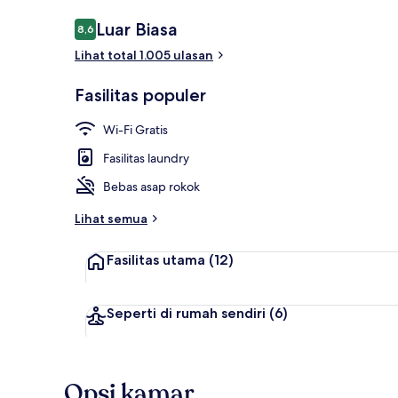
Ulasan
Luar Biasa
8,6
8,6 dari 10
Lihat total 1.005 ulasan
Brankas, meja
Fasilitas populer
Wi-Fi Gratis
Fasilitas laundry
Bebas asap rokok
Lihat semua
Fasilitas utama
(12)
Seperti di rumah sendiri
(6)
Opsi kamar