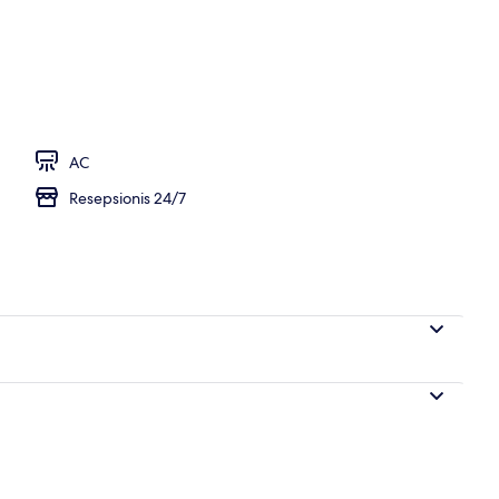
 kerja, ruang kerja ramah laptop, dan tirai kedap cahaya
AC
Resepsionis 24/7