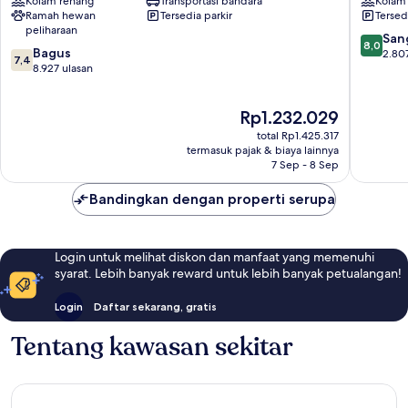
Kolam renang
Transportasi bandara
Kolam
Angeles,
LAX
Ramah hewan
Tersedia parkir
Tersed
CA
El
peliharaan
-
Segund
8.0
San
8,0
7.4
Los
Bagus
dari
2.80
7,4
dari
Angeles
8.927 ulasan
10,
10,
-
Sangat
Bagus,
LAX
Baik,
Harga
Rp1.232.029
8.927
Desa
2.807
sekarang
ulasan
Arbor
ulasan
total Rp1.425.317
Rp1.232.029
termasuk pajak & biaya lainnya
7 Sep - 8 Sep
Bandingkan dengan properti serupa
Login untuk melihat diskon dan manfaat yang memenuhi
syarat. Lebih banyak reward untuk lebih banyak petualangan!
Login
Daftar sekarang, gratis
Tentang kawasan sekitar