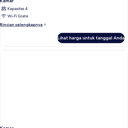
Kamar
Kapasitas 4
Wi-Fi Gratis
Rincian
Rincian selengkapnya
lebih
lanjut
Lihat harga untuk tanggal Anda
untuk
Kamar