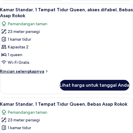
Lihat
Meja kerja, ruang kerja ramah laptop, 
4
Kamar Standar, 1 Tempat Tidur Queen, akses difabel, Bebas
semua
Asap Rokok
foto
Pemandangan taman
untuk
23 meter persegi
Kamar
1 kamar tidur
Standar,
1
Kapasitas 2
Tempat
1 queen
Tidur
Wi-Fi Gratis
Queen,
Rincian
Rincian selengkapnya
akses
lebih
difabel,
lanjut
Lihat harga untuk tanggal Anda
untuk
Bebas
Kamar
Asap
Standar,
Lihat
Meja kerja, ruang kerja ramah laptop, 
Rokok
4
1
Kamar Standar, 1 Tempat Tidur Queen, Bebas Asap Rokok
semua
Tempat
Pemandangan taman
Tidur
foto
Queen,
23 meter persegi
untuk
akses
Kamar
1 kamar tidur
difabel,