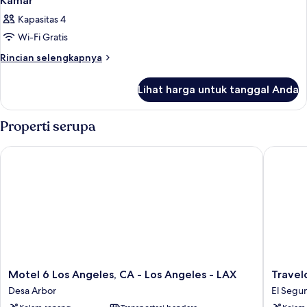
Kamar
Kapasitas 4
Wi-Fi Gratis
Rincian
Rincian selengkapnya
lebih
lanjut
Lihat harga untuk tanggal Anda
untuk
Kamar
Properti serupa
Motel 6 Los Angeles, CA - Los Angeles - LAX
Travelo
Motel
Travelo
Motel 6 Los Angeles, CA - Los Angeles - LAX
Trave
6
by
Desa Arbor
El Segu
Los
Wyndh