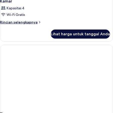
Kamar
Kapasitas 4
Wi-Fi Gratis
Rincian
Rincian selengkapnya
lebih
lanjut
Lihat harga untuk tanggal Anda
untuk
Kamar