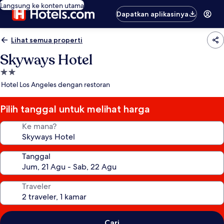
Langsung ke konten utama
Dapatkan aplikasinya
Lihat semua properti
Skyways Hotel
Properti
bintang
Hotel Los Angeles dengan restoran
2.0
Pilih tanggal untuk melihat harga
Ke mana?
Tanggal
Traveler
Cari