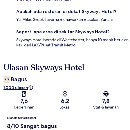
Apakah ada restoran di dekat Skyways Hotel?
Ya, Alikis Greek Taverna menawarkan masakan Yunani.
Seperti apa area di sekitar Skyways Hotel?
Skyways Hotel berada di Westchester, hanya 10 menit berjalan
kaki dari LAX/Pusat Transit Metro.
Ulasan Skyways Hotel
Ulasan
Bagus
7,2
1.000 ulasan
7,6
6,2
7,8
Kebersihan
Lokasi
Staf & layanan
Ulasan
Ulasan terverifikasi
8/10 Sangat bagus