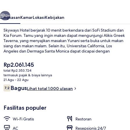
belumnya
Berikutnya
13+
Ringkasan
Kamar
Lokasi
Kebijakan
Skyways Hotel berjarak 10 menit berkendara dari SoFi Stadium dan
Kia Forum. Tamu yang ingin makan dapat mengunjungi Alikis Greek
Taverna, yang menyajikan masakan Yunani serta buka untuk makan
siang dan makan malam. Selain itu, Universitas California, Los
Angeles dan Dermaga Santa Monica dapat dicapai dengan
berkendara singkat.Para traveler menyukai staf dan bandara. Dekat
dengan transportasi umum: LAX/Pusat Transit Metro berjarak just 10
Harga
Rp2.061.145
menit jalan kaki.
saat
total Rp2.353.724
ini
termasuk pajak & biaya lainnya
Interior
Rp2.061.145
21 Agu - 22 Agu
Ulasan
Bagus
7,2
Lihat total 1.000 ulasan
7,2 dari 10
Fasilitas populer
Wi-Fi Gratis
Restoran
AC
Resepsionis 24/7