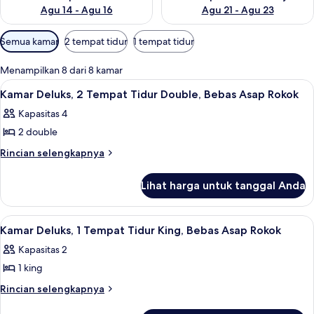
Agu 14 - Agu 16
Agu 21 - Agu 23
Filter
Semua kamar
2 tempat tidur
1 tempat tidur
tersedia
untuk
Menampilkan 8 dari 8 kamar
kamar
Lihat
Bantalan ekstra lembut, meja kerja, da
7
Kamar Deluks, 2 Tempat Tidur Double, Bebas Asap Rokok
semua
Kapasitas 4
foto
2 double
untuk
Kamar
Rincian
Rincian selengkapnya
lebih
Deluks,
lanjut
2
Lihat harga untuk tanggal Anda
untuk
Tempat
Kamar
Tidur
Deluks,
Lihat
Kamar Deluks, 1 Tempat Tidur King, Be
8
2
Double,
Kamar Deluks, 1 Tempat Tidur King, Bebas Asap Rokok
semua
Tempat
Bebas
Kapasitas 2
Tidur
foto
Asap
Double,
1 king
untuk
Rokok
Bebas
Kamar
Rincian
Rincian selengkapnya
Asap
lebih
Deluks,
Rokok
lanjut