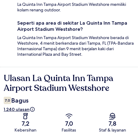
La Quinta Inn Tampa Airport Stadium Westshore memiliki
kolam renang outdoor.
Seperti apa area di sekitar La Quinta Inn Tampa
Airport Stadium Westshore?
La Quinta Inn Tampa Airport Stadium Westshore berada di
Westshore, 4 menit berkendara dari Tampa, FL (TPA-Bandara
Internasional Tampa) dan 9 menit berjalan kaki dari
International Plaza and Bay Street.
Ulasan La Quinta Inn Tampa
Ulasan
Airport Stadium Westshore
Bagus
7,0
1.240 ulasan
7,2
7,0
7,8
Kebersihan
Fasilitas
Staf & layanan