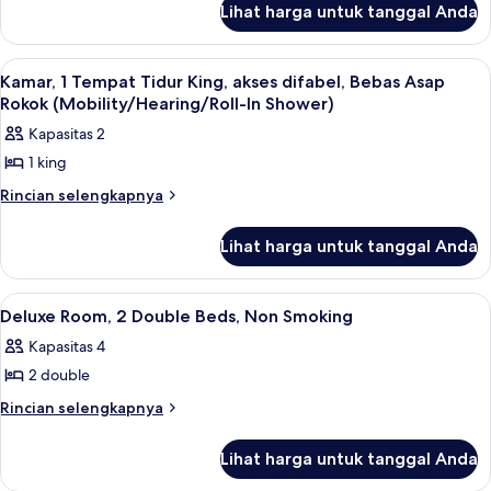
1
Lihat harga untuk tanggal Anda
untuk
Tempat
Kamar
Tidur
Deluks,
Lihat
Bantalan ekstra lembut, meja kerja, da
5
1
King,
Kamar, 1 Tempat Tidur King, akses difabel, Bebas Asap
semua
Tempat
Rokok (Mobility/Hearing/Roll-In Shower)
Bebas
Tidur
foto
Asap
Kapasitas 2
King,
untuk
Rokok
Bebas
1 king
Kamar,
Asap
1
Rincian
Rincian selengkapnya
Rokok
lebih
Tempat
lanjut
Tidur
Lihat harga untuk tanggal Anda
untuk
King,
Kamar,
1
akses
Lihat
Bantalan ekstra lembut, meja kerja, da
5
Tempat
Deluxe Room, 2 Double Beds, Non Smoking
difabel,
semua
Tidur
Bebas
Kapasitas 4
King,
foto
Asap
akses
2 double
untuk
difabel,
Rokok
Deluxe
Rincian
Rincian selengkapnya
Bebas
(Mobility/Hearing/Roll-
lebih
Room,
Asap
In
lanjut
Rokok
2
Lihat harga untuk tanggal Anda
untuk
Shower)
(Mobility/Hearing/Roll-
Double
Deluxe
In