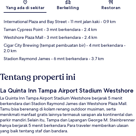
Peta
Yang ada di sekitar
Berkeliling
Restoran
International Plaza and Bay Street
- 11 mnt jalan kaki
- 0.9 km
Taman Cypress Point
- 3 mnt berkendara
- 2.4 km
Westshore Plaza Mall
- 3 mnt berkendara
- 2.4 km
Cigar City Brewing (tempat pembuatan bir)
- 4 mnt berkendara
-
2.0 km
Stadion Raymond James
- 6 mnt berkendara
- 3.7 km
Tentang properti ini
La Quinta Inn Tampa Airport Stadium Westshore
La Quinta Inn Tampa Airport Stadium Westshore berjarak 5 menit
berkendara dari Stadion Raymond James dan Westshore Plaza Mall.
Tamu bisa berenang di kolam renang outdoor musiman, serta
menikmati manfaat gratis lainnya termasuk sarapan ala kontinental dan
parkir mandiri.Selain itu, Tampa dan Lapangan George M. Steinbrenner
hanya berjarak 5 menit berkendara.Para traveler memberikan ulasan
yang baik tentang staf dan bandara.