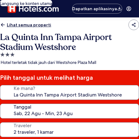
Langsung ke konten utama
Dapatkan aplikasinya
Lihat semua properti
La Quinta Inn Tampa Airport
Stadium Westshore
Properti
bintang
Hotel terletak tidak jauh dari Westshore Plaza Mall
3.0
Pilih tanggal untuk melihat harga
Ke mana?
Tanggal
Traveler