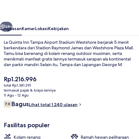
Inn
Tampa
Airport
belumnya
Berikutnya
Stadium
28+
Ringkasan
Kamar
Lokasi
Kebijakan
Westshore
La Quinta Inn Tampa Airport Stadium Westshore berjarak 5 menit
berkendara dari Stadion Raymond James dan Westshore Plaza Mall.
Tamu bisa berenang di kolam renang outdoor musiman, serta
menikmati manfaat gratis lainnya termasuk sarapan ala kontinental
dan parkir mandiri.Selain itu, Tampa dan Lapangan George M.
Steinbrenner hanya berjarak 5 menit berkendara.Para traveler
memberikan ulasan yang baik tentang staf dan bandara.
Harga
Rp1.216.996
saat
total Rp1.381.291
ini
termasuk pajak & biaya lainnya
Eksterior
Rp1.216.996
11 Agu - 12 Agu
Ulasan
Bagus
7,0
Lihat total 1.240 ulasan
7,0 dari 10
Fasilitas populer
Kolam renang
Ramah hewan peliharaan