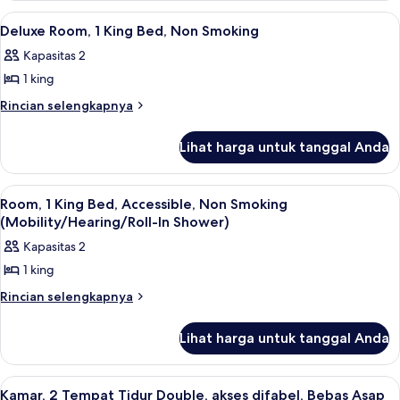
Beds,
Room,
Shower)
Lihat
Bantalan ekstra lembut, meja kerja, da
2
2
Non
Deluxe Room, 1 King Bed, Non Smoking
semua
Double
Smoking
Kapasitas 2
Beds,
foto
Non
1 king
untuk
Smoking
Deluxe
Rincian
Rincian selengkapnya
lebih
Room,
lanjut
1
Lihat harga untuk tanggal Anda
untuk
King
Deluxe
Bed,
Room,
Lihat
Bantalan ekstra lembut, meja kerja, da
4
1
Non
Room, 1 King Bed, Accessible, Non Smoking
semua
King
(Mobility/Hearing/Roll-In Shower)
Smoking
Bed,
foto
Kapasitas 2
Non
untuk
Smoking
1 king
Room,
1
Rincian
Rincian selengkapnya
lebih
King
lanjut
Bed,
Lihat harga untuk tanggal Anda
untuk
Accessible,
Room,
1
Non
Lihat
Bantalan ekstra lembut, meja kerja, da
6
King
Kamar, 2 Tempat Tidur Double, akses difabel, Bebas Asap
Smoking