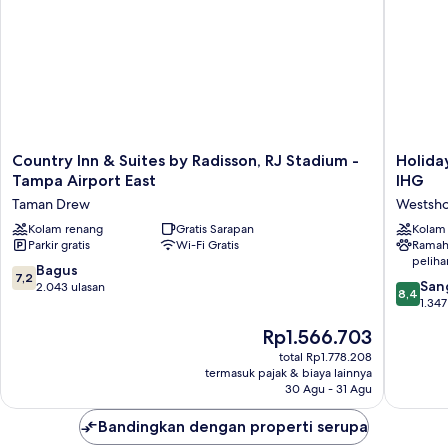
Rokok
Bebas
Asap
Rokok
Country
Holiday
Country Inn & Suites by Radisson, RJ Stadium -
Holida
Inn
Inn
Tampa Airport East
IHG
&
Tampa
Taman Drew
Westsh
Suites
Westsho
by
Kolam renang
Gratis Sarapan
-
Kolam
Parkir gratis
Wi-Fi Gratis
Ramah
Radisson,
Airport
peliha
RJ
Area
7.2
Bagus
7,2
Stadium
by
8.4
San
dari
2.043 ulasan
8,4
-
IHG
dari
1.347
10,
Tampa
Westsho
10,
Bagus,
Harga
Rp1.566.703
Airport
Sangat
2.043
sekarang
East
Baik,
total Rp1.778.208
ulasan
Rp1.566.703
Taman
termasuk pajak & biaya lainnya
1.347
30 Agu - 31 Agu
Drew
ulasan
Bandingkan dengan properti serupa