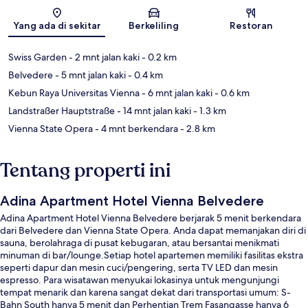
Peta
Yang ada di sekitar
Berkeliling
Restoran
Swiss Garden
- 2 mnt jalan kaki
- 0.2 km
Belvedere
- 5 mnt jalan kaki
- 0.4 km
Kebun Raya Universitas Vienna
- 6 mnt jalan kaki
- 0.6 km
Landstraßer Hauptstraße
- 14 mnt jalan kaki
- 1.3 km
Vienna State Opera
- 4 mnt berkendara
- 2.8 km
Tentang properti ini
Adina Apartment Hotel Vienna Belvedere
Adina Apartment Hotel Vienna Belvedere berjarak 5 menit berkendara
dari Belvedere dan Vienna State Opera. Anda dapat memanjakan diri di
sauna, berolahraga di pusat kebugaran, atau bersantai menikmati
minuman di bar/lounge.Setiap hotel apartemen memiliki fasilitas ekstra
seperti dapur dan mesin cuci/pengering, serta TV LED dan mesin
espresso. Para wisatawan menyukai lokasinya untuk mengunjungi
tempat menarik dan karena sangat dekat dari transportasi umum: S-
Bahn South hanya 5 menit dan Perhentian Trem Fasangasse hanya 6