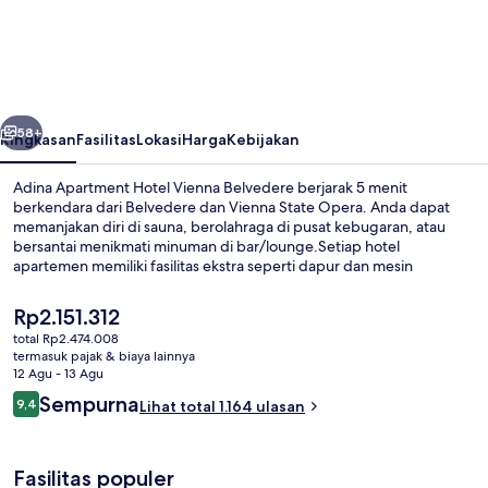
Apartment
Hotel
Vienna
Belvedere
belumnya
Berikutnya
58+
Ringkasan
Fasilitas
Lokasi
Harga
Kebijakan
Adina Apartment Hotel Vienna Belvedere berjarak 5 menit
berkendara dari Belvedere dan Vienna State Opera. Anda dapat
memanjakan diri di sauna, berolahraga di pusat kebugaran, atau
bersantai menikmati minuman di bar/lounge.Setiap hotel
apartemen memiliki fasilitas ekstra seperti dapur dan mesin
cuci/pengering, serta TV LED dan mesin espresso. Para wisatawan
menyukai lokasinya untuk mengunjungi tempat menarik dan karena
Harga
Rp2.151.312
sangat dekat dari transportasi umum: S-Bahn South hanya 5 menit
saat
total Rp2.474.008
dan Perhentian Trem Fasangasse hanya 6 menit.
ini
termasuk pajak & biaya lainnya
Kolam renang indoor, dengan kursi b
Rp2.151.312
12 Agu - 13 Agu
Ulasan
Sempurna
9,4
Lihat total 1.164 ulasan
9,4 dari 10
Fasilitas populer