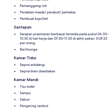
Pemanggang roti
Peralatan masak/ perabot/ perkakas
Pembuat kopi/teh
Santapan
Sarapan prasmanan berbayar tersedia pada pukul 06.30–
10.30 di hari kerja dan 07.30–11.30 di akhir pekan: EUR 23
per orang
Bar/lounge
Kamar Tidur
Seprai antialergi
Seprai linen disediakan
Kamar Mandi
Tisu toilet
Sampo
Sabun
Pengering rambut