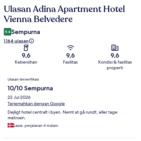
Ulasan Adina Apartment Hotel
Ulasan
Vienna Belvedere
Sempurna
9,4
1.164 ulasan
9,6
9,6
9,6
Kebersihan
Fasilitas
Kondisi & fasilitas
properti
Ulasan
Ulasan terverifikasi
10/10 Sempurna
22 Jul 2026
Terjemahkan dengan Google
Dejligt hotel centralt i byen. Nemt at gå rundt, eller tage
metroen.
Lasse, perjalanan 4 malam