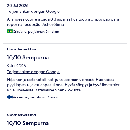
20 Jul 2026
Terjemahkan dengan Google
A limpeza ocorre a cada 3 dias, mas fica tudo a disposição para
repor na recepção. Achei ótimo.
Cristiane, perjalanan 5 malam
Ulasan terverifikasi
10/10 Sempurna
9 Jul 2026
Terjemahkan dengan Google
Hiljainen ja siisti hotelli heti juna-aseman vieressä. Huoneissa
pyykinpesu- ja astianpesukone. Hyvät sängyt ja hyvä ilmastointi.
Kiva uima-allas. Ystävällinen henkilökunta.
Annemari, perjalanan 7 malam
Ulasan terverifikasi
10/10 Sempurna