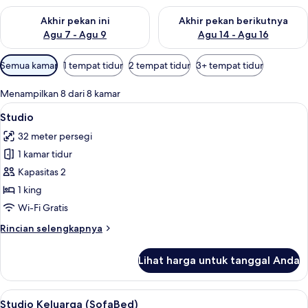
Periksa ketersediaan untuk akhir pekan ini Agu 7 - Agu 9
Periksa ketersediaan untuk ak
Akhir pekan ini
Akhir pekan berikutnya
Agu 7 - Agu 9
Agu 14 - Agu 16
Filter
Semua kamar
1 tempat tidur
2 tempat tidur
3+ tempat tidur
tersedia
untuk
Menampilkan 8 dari 8 kamar
kamar
Lihat
Seprai antialergi, brankas, meja kerja
40
Studio
semua
32 meter persegi
foto
1 kamar tidur
untuk
Studio
Kapasitas 2
1 king
Wi-Fi Gratis
Rincian
Rincian selengkapnya
lebih
lanjut
Lihat harga untuk tanggal Anda
untuk
Studio
Lihat
Seprai antialergi, brankas, meja kerja
39
Studio Keluarga (SofaBed)