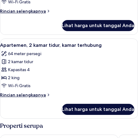
tidur,
Wi-Fi Gratis
Bebas
Rincian
Rincian selengkapnya
Asap
lebih
Rokok,
lanjut
Lihat harga untuk tanggal Anda
untuk
kamar
Apartemen,
terhubung
2
Lihat
Televisi LED 49-inci dengan saluran TV
10
kamar
Apartemen, 2 kamar tidur, kamar terhubung
semua
tidur,
64 meter persegi
Bebas
foto
Asap
2 kamar tidur
untuk
Rokok,
Apartemen,
Kapasitas 4
kamar
2
terhubung
2 king
kamar
Wi-Fi Gratis
tidur,
Rincian
Rincian selengkapnya
kamar
lebih
terhubung
lanjut
Lihat harga untuk tanggal Anda
untuk
Apartemen,
2
Properti serupa
kamar
tidur,
Adina Serviced Apartments Vienna
A by Adi