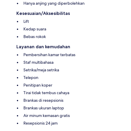
Hanya anjing yang diperbolehkan
Kesesuaian/Aksesibilitas
Lift
Kedap suara
Bebas rokok
Layanan dan kemudahan
Pembersihan kamar terbatas
Staf multibahasa
Setrika/meja setrika
Telepon
Penitipan koper
Tirai tidak tembus cahaya
Brankas di resepsionis
Brankas ukuran laptop
Air minum kemasan gratis
Resepsionis 24 jam