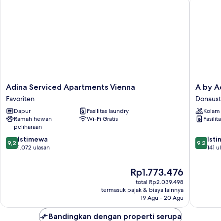
kamar
terhubung
Adina
A
Adina Serviced Apartments Vienna
A by A
Serviced
by
Favoriten
Donaust
Apartments
Adina
Dapur
Fasilitas laundry
Kolam
Vienna
Vienna
Ramah hewan
Wi-Fi Gratis
Fasilit
Favoriten
Donaust
peliharaan
9.2
9.2
Istimewa
Ist
9,2
9,2
dari
dari
1.072 ulasan
141 u
10,
10,
Istimewa,
Istimew
Harga
Rp1.773.476
1.072
141
sekarang
total Rp2.039.498
ulasan
ulasan
Rp1.773.476
termasuk pajak & biaya lainnya
19 Agu - 20 Agu
Bandingkan dengan properti serupa