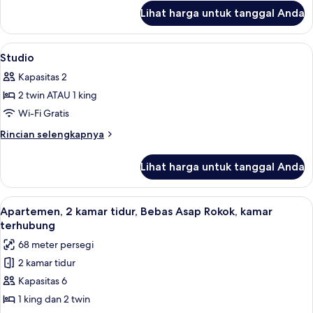
lanjut
Lihat harga untuk tanggal Anda
untuk
One
Bedrooom
Lihat
Seprai antialergi, brankas, meja kerja
26
Apartment
Studio
semua
Kapasitas 2
foto
2 twin ATAU 1 king
untuk
Studio
Wi-Fi Gratis
Rincian
Rincian selengkapnya
lebih
lanjut
Lihat harga untuk tanggal Anda
untuk
Studio
Lihat
Apartemen, 2 kamar tidur, Bebas Asap 
10
Apartemen, 2 kamar tidur, Bebas Asap Rokok, kamar
semua
terhubung
foto
68 meter persegi
untuk
2 kamar tidur
Apartemen,
Kapasitas 6
2
kamar
1 king dan 2 twin