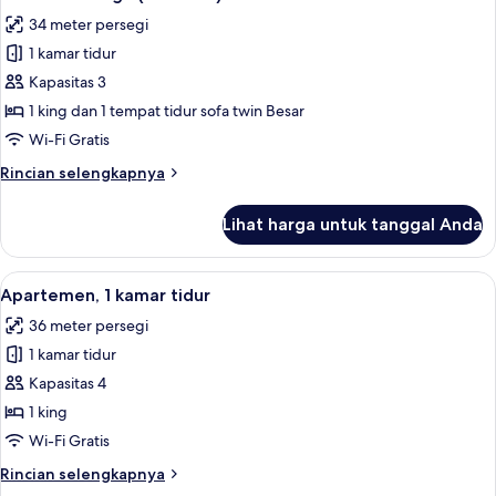
semua
34 meter persegi
foto
1 kamar tidur
untuk
Studio
Kapasitas 3
Keluarga
1 king dan 1 tempat tidur sofa twin Besar
(SofaBed)
Wi-Fi Gratis
Rincian
Rincian selengkapnya
lebih
lanjut
Lihat harga untuk tanggal Anda
untuk
Studio
Keluarga
Lihat
Apartemen, 1 kamar tidur | Seprai anti
30
(SofaBed)
Apartemen, 1 kamar tidur
semua
36 meter persegi
foto
1 kamar tidur
untuk
Apartemen,
Kapasitas 4
1
1 king
kamar
Wi-Fi Gratis
tidur
Rincian
Rincian selengkapnya
lebih