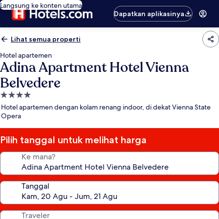
Langsung ke konten utama
Dapatkan aplikasinya
Lihat semua properti
Hotel apartemen
Adina Apartment Hotel Vienna
Belvedere
Properti
bintang
Hotel apartemen dengan kolam renang indoor, di dekat Vienna State
4.0
Opera
Pilih tanggal untuk melihat harga
Ke mana?
Tanggal
Traveler