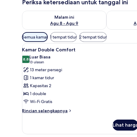
Periksa ketersediaan untuk tanggal ini
Periksa ketersediaan untuk malam ini Agu 8 - Agu 9
Periksa keter
Malam ini
Agu 8 - Agu 9
A
Filter
Semua kamar
1 tempat tidur
2 tempat tidur
tersedia
Lihat
Kamar Double Comfort | Branka
untuk
5
Kamar Double Comfort
semua
kamar
Luar Biasa
foto
8,8
8,8 dari 10
(13
13 ulasan
untuk
ulasan)
13 meter persegi
Kamar
1 kamar tidur
Double
Kapasitas 2
Comfort
1 double
Wi-Fi Gratis
Rincian
Rincian selengkapnya
lebih
lanjut
Lihat harg
untuk
Kamar