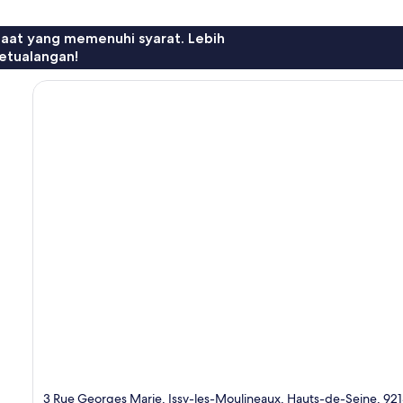
faat yang memenuhi syarat. Lebih
etualangan!
3 Rue Georges Marie, Issy-les-Moulineaux, Hauts-de-Seine, 92