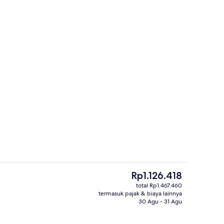
smanan setiap hari dengan biaya tambahan
Eksterior
Harga
Rp1.126.418
saat
total Rp1.467.460
ini
termasuk pajak & biaya lainnya
Lobi
Rp1.126.418
30 Agu - 31 Agu