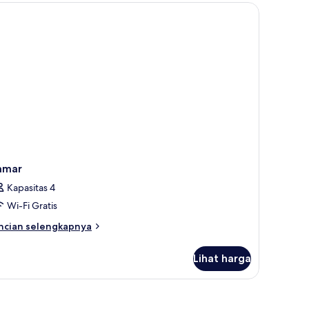
amar
Kapasitas 4
Wi-Fi Gratis
ncian
ncian selengkapnya
bih
njut
Lihat harga
tuk
amar