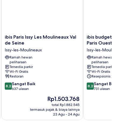
ibis
ibis
ibis Paris Issy Les Moulineaux Val
ibis budget Issy Les
Paris
budget
de Seine
Paris Ouest
Issy
Issy
Issy-les-Moulineaux
Issy-les-Moulineaux
Les
Les
Moulineaux
Ramah hewan
Moulineaux
Ramah hewan
peliharaan
peliharaan
Val
Paris
Tersedia parkir
Tersedia parkir
de
Ouest
Wi-Fi Gratis
Wi-Fi Gratis
Seine
Issy-
Restoran
Resepsionis 24/7
Issy-
les-
8.2
8.2
Sangat Baik
Sangat Baik
les-
Moulineaux
8,2
8,2
dari
dari
637 ulasan
731 ulasan
Moulineaux
10,
10,
Harga
H
Rp1.503.768
R
Sangat
Sangat
sekarang
se
Baik,
Baik,
total Rp1.882.545
Rp1.503.768
Rp
termasuk pajak & biaya lainnya
termasuk paj
637
731
23 Agu - 24 Agu
ulasan
ulasan