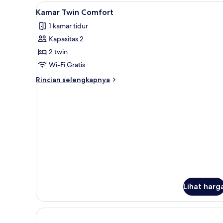
Double
Lihat
Kamar Twin Comfort | Brankas, 
7
Comfort
Kamar Twin Comfort
semua
1 kamar tidur
foto
Kapasitas 2
untuk
Kamar
2 twin
Twin
Wi-Fi Gratis
Comfort
Rincian
Rincian selengkapnya
lebih
lanjut
untuk
Kamar
Twin
Comfort
Lihat harg