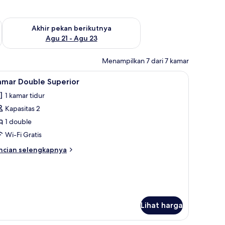
 ini Agu 14 - Agu 16
Periksa ketersediaan untuk akhir pekan berikutnya Agu 21 - A
Akhir pekan berikutnya
Agu 21 - Agu 23
Menampilkan 7 dari 7 kamar
rai kedap cahaya, dan kedap suara
ihat
Kamar Double Superior | Brankas, meja kerja,
4
amar Double Superior
emua
1 kamar tidur
oto
Kapasitas 2
ntuk
amar
1 double
ouble
Wi-Fi Gratis
uperior
ncian
ncian selengkapnya
bih
njut
tuk
amar
uble
perior
Lihat harga