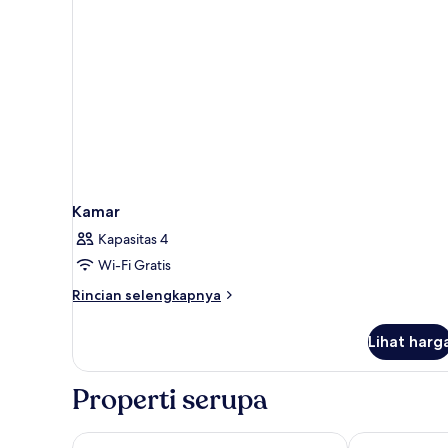
Kamar
Kapasitas 4
Wi-Fi Gratis
Rincian
Rincian selengkapnya
lebih
lanjut
Lihat harg
untuk
Kamar
Properti serupa
Hôtel Bootcamp
Hôtel Paris d'