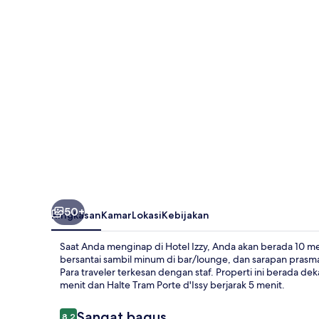
50+
Ringkasan
Kamar
Lokasi
Kebijakan
Saat Anda menginap di Hotel Izzy, Anda akan berada 10 me
bersantai sambil minum di bar/lounge, dan sarapan prasmana
Para traveler terkesan dengan staf. Properti ini berada de
menit dan Halte Tram Porte d'Issy berjarak 5 menit.
Ulasan
Sangat bagus
8,2