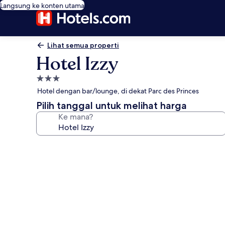
Langsung ke konten utama
Lihat semua properti
Hotel Izzy
Properti
bintang
Hotel dengan bar/lounge, di dekat Parc des Princes
3.0
Pilih tanggal untuk melihat harga
Ke mana?
Galeri
foto
untuk
Hotel
Izzy