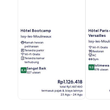
Hôtel
Hôtel
Hôtel Bootcamp
Hôtel Paris
Bootcamp
Paris
Versailles
Issy-les-Moulineaux
Issy-
d'Issy
Issy-les-Moul
Ramah hewan
les-
Hôtel
peliharaan
Moulineaux
porte
Wi-Fi Gratis
Tersedia parkir
Restoran
de
Wi-Fi Gratis
AC
Versailles
Tersedia kamar
Gym
Issy-
terhubung
9.0
les-
Istimewa
9,0
8.4
Sangat Baik
dari
Moulineaux
878 ulasan
8,4
dari
327 ulasan
10,
10,
Istimewa,
Harga
Rp1.126.418
Sangat
878
sekarang
Baik,
total Rp1.467.460
ulasan
Rp1.126.418
327
termasuk pajak & biaya lainnya
ulasan
23 Agu - 24 Agu