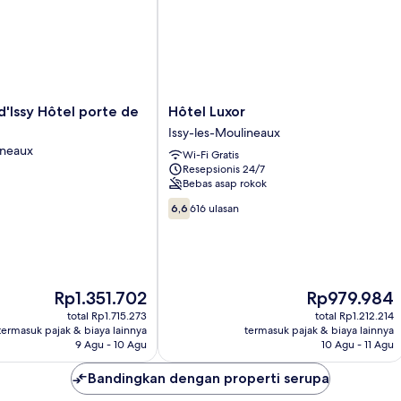
Hôtel
 d'Issy Hôtel porte de
Hôtel Luxor
Luxor
Issy-les-Moulineaux
Issy-
ineaux
Wi-Fi Gratis
les-
Resepsionis 24/7
Moulineaux
Bebas asap rokok
6.6
6,6
616 ulasan
dari
10,
616
ulasan
Harga
Harga
Rp1.351.702
Rp979.984
sekarang
sekarang
total Rp1.715.273
total Rp1.212.214
Rp1.351.702
Rp979.984
termasuk pajak & biaya lainnya
termasuk pajak & biaya lainnya
9 Agu - 10 Agu
10 Agu - 11 Agu
Bandingkan dengan properti serupa