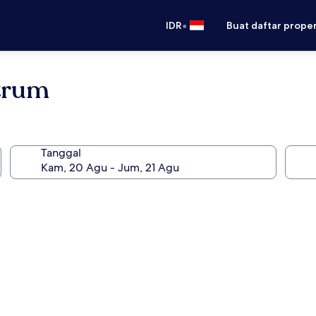
•
IDR
Buat daftar prope
ntrum
Tanggal