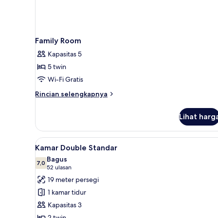
Family Room
Kapasitas 5
5 twin
Wi-Fi Gratis
Rincian
Rincian selengkapnya
lebih
lanjut
Lihat harg
untuk
Family
Room
Lihat
Seprai antialergi, brankas, mej
6
Kamar Double Standar
semua
Bagus
foto
7,0
7,0 dari 10
(52
52 ulasan
untuk
ulasan)
19 meter persegi
Kamar
1 kamar tidur
Double
Kapasitas 3
Standar
2 twin