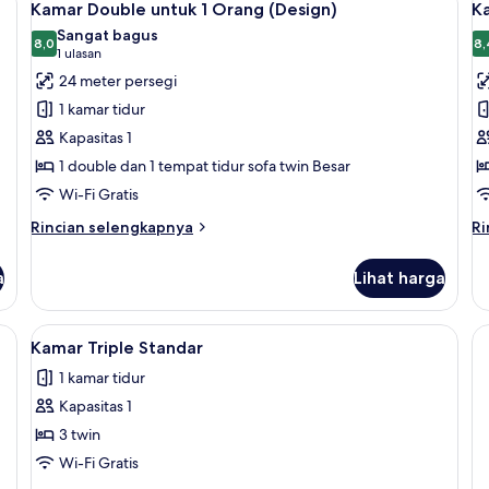
5
(Style)
un
Kamar Double untuk 1 Orang (Design)
Ka
semua
s
1
Sangat bagus
foto
8,0
O
f
8,
8,0 dari 10
(1
1 ulasan
(S
untuk
u
ulasan)
24 meter persegi
Kamar
K
1 kamar tidur
Double
D
Kapasitas 1
untuk
(
1 double dan 1 tempat tidur sofa twin Besar
1
f
Wi-Fi Gratis
Orang
3)
(Design)
Rincian
Ri
Rincian selengkapnya
Ri
lebih
le
lanjut
la
a
Lihat harga
untuk
un
Kamar
K
Double
Do
a kerja, dan kedap suara
Lihat
Seprai antialergi, brankas, meja kerja
5
untuk
(D
Kamar Triple Standar
semua
1
fo
1 kamar tidur
Orang
foto
3)
(Design)
Kapasitas 1
untuk
Kamar
3 twin
Triple
Wi-Fi Gratis
Standar