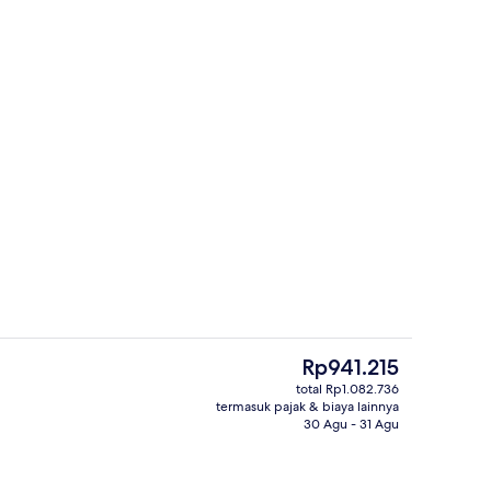
rti)
Resepsionis
Harga
Rp941.215
saat
total Rp1.082.736
ini
termasuk pajak & biaya lainnya
n properti
Seprai antialergi, brankas, meja kerja
Rp941.215
30 Agu - 31 Agu