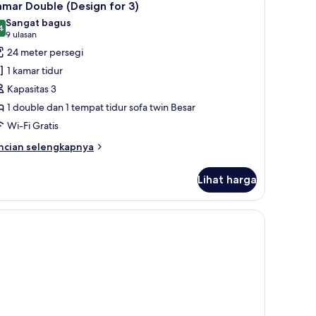
5
tuk
mar Double (Design for 3)
emua
Sangat bagus
rang
oto
4
8,4 dari 10
(9
9 ulasan
tyle)
ntuk
ulasan)
24 meter persegi
amar
1 kamar tidur
ouble
Kapasitas 3
Design
1 double dan 1 tempat tidur sofa twin Besar
or
Wi-Fi Gratis
ncian
ncian selengkapnya
bih
njut
Lihat harga
tuk
amar
uble
, dan kedap suara
esign
r