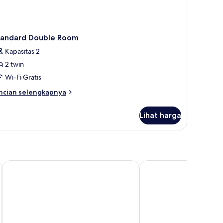
tandard Double Room
Kapasitas 2
2 twin
Wi-Fi Gratis
ncian
ncian selengkapnya
bih
njut
Lihat harga
tuk
andard
uble
oom
aletto Hotel Kudamm
Premier Inn Berlin Ku