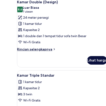
1
5
Kamar Double (Design)
semua
Orang
Luar Biasa
foto
8,6
8,6 dari 10
(7
7 ulasan
untuk
ulasan)
24 meter persegi
Kamar
1 kamar tidur
Double
Kapasitas 2
(Design)
1 double dan 1 tempat tidur sofa twin Besar
Wi-Fi Gratis
Rincian
Rincian selengkapnya
lebih
lanjut
Lihat harg
untuk
Kamar
Double
Lihat
Seprai antialergi, brankas, mej
5
(Design)
Kamar Triple Standar
semua
1 kamar tidur
foto
Kapasitas 2
untuk
Kamar
3 twin
Triple
Wi-Fi Gratis
Standar