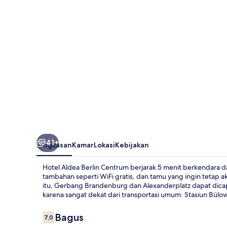
Centrum
41+
Ringkasan
Kamar
Lokasi
Kebijakan
Hotel Aldea Berlin Centrum berjarak 5 menit berkendara 
tambahan seperti WiFi gratis, dan tamu yang ingin tetap ak
itu, Gerbang Brandenburg dan Alexanderplatz dapat dica
karena sangat dekat dari transportasi umum: Stasiun Bülo
Ulasan
Bagus
7,0
7,0 dari 10