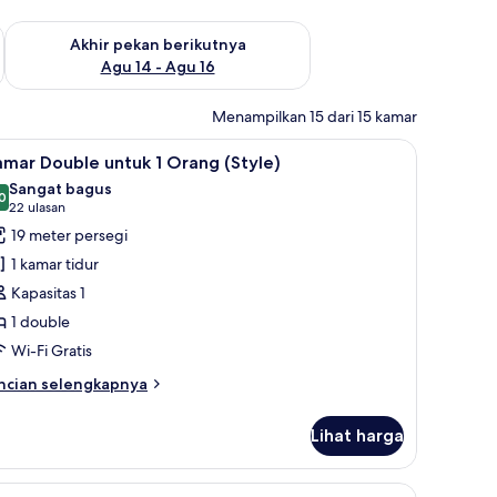
n ini Agu 7 - Agu 9
Periksa ketersediaan untuk akhir pekan berikutnya Agu 14 - A
Akhir pekan berikutnya
Agu 14 - Agu 16
Menampilkan 15 dari 15 kamar
, dan kedap suara
ihat
Seprai antialergi, brankas, meja kerja, dan ke
5
mar Double untuk 1 Orang (Style)
emua
Sangat bagus
oto
0
8,0 dari 10
(22
22 ulasan
ntuk
ulasan)
19 meter persegi
amar
1 kamar tidur
ouble
Kapasitas 1
ntuk
1 double
Wi-Fi Gratis
rang
Style)
ncian
ncian selengkapnya
bih
njut
Lihat harga
tuk
amar
uble
, dan kedap suara
ihat
Seprai antialergi, brankas, meja kerja, dan ke