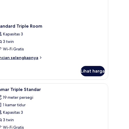
tandard Triple Room
Kapasitas 3
3 twin
Wi-Fi Gratis
ncian
ncian selengkapnya
bih
njut
Lihat harga
tuk
andard
iple
, dan kedap suara
ihat
Seprai antialergi, brankas, meja kerja, dan ke
5
oom
mar Triple Standar
emua
19 meter persegi
oto
1 kamar tidur
ntuk
amar
Kapasitas 3
riple
3 twin
tandar
Wi-Fi Gratis