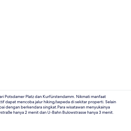
Bar (di prope
dari Potsdamer Platz dan Kurfürstendamm. Nikmati manfaat
tif dapat mencoba jalur hiking/sepeda di sekitar properti. Selain
pai dengan berkendara singkat.Para wisatawan menyukainya
Bagian depa
wstraße hanya 2 menit dan U-Bahn Bulowstrasse hanya 3 menit.