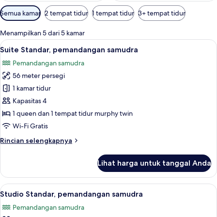
Filter
Semua kamar
2 tempat tidur
1 tempat tidur
3+ tempat tidur
tersedia
untuk
Menampilkan 5 dari 5 kamar
kamar
Lihat
Suite Standar, pemandangan samudra |
3
Suite Standar, pemandangan samudra
semua
Pemandangan samudra
foto
56 meter persegi
untuk
Suite
1 kamar tidur
Standar,
Kapasitas 4
pemandangan
1 queen dan 1 tempat tidur murphy twin
samudra
Wi-Fi Gratis
Rincian
Rincian selengkapnya
lebih
lanjut
Lihat harga untuk tanggal Anda
untuk
Suite
Standar,
Lihat
Studio Standar, pemandangan samudra 
3
pemandangan
Studio Standar, pemandangan samudra
semua
samudra
Pemandangan samudra
foto