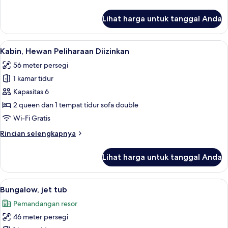
lebih
lanjut
Lihat harga untuk tanggal Anda
untuk
Studio
Standar,
Lihat
Kabin, Hewan Peliharaan Diizinkan | S
1
dapur
Kabin, Hewan Peliharaan Diizinkan
semua
kecil
56 meter persegi
foto
1 kamar tidur
untuk
Kabin,
Kapasitas 6
Hewan
2 queen dan 1 tempat tidur sofa double
Peliharaan
Wi-Fi Gratis
Diizinkan
Rincian
Rincian selengkapnya
lebih
lanjut
Lihat harga untuk tanggal Anda
untuk
Kabin,
Hewan
Lihat
Bungalow, jet tub | Seprai premium, b
6
Peliharaan
Bungalow, jet tub
semua
Diizinkan
Pemandangan resor
foto
46 meter persegi
untuk