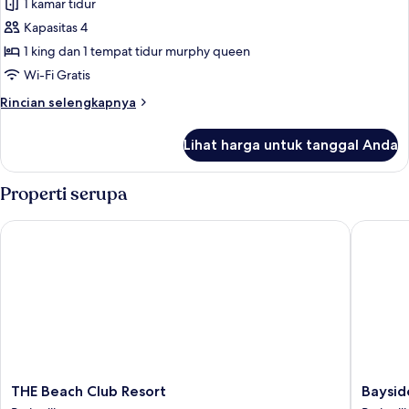
Bungalow,
1 kamar tidur
jet
Kapasitas 4
tub
1 king dan 1 tempat tidur murphy queen
Wi-Fi Gratis
Rincian
Rincian selengkapnya
lebih
lanjut
Lihat harga untuk tanggal Anda
untuk
Bungalow,
jet
Properti serupa
tub
THE Beach Club Resort
Bayside 
THE
Bayside
THE Beach Club Resort
Baysid
Beach
Resort,