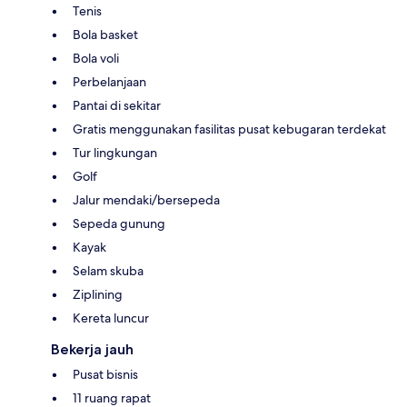
Tenis
Bola basket
Bola voli
Perbelanjaan
Pantai di sekitar
Gratis menggunakan fasilitas pusat kebugaran terdekat
Tur lingkungan
Golf
Jalur mendaki/bersepeda
Sepeda gunung
Kayak
Selam skuba
Ziplining
Kereta luncur
Bekerja jauh
Pusat bisnis
11 ruang rapat