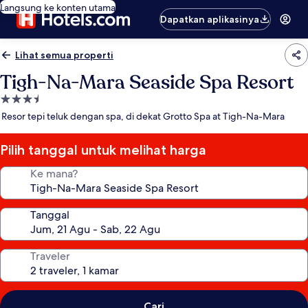
Langsung ke konten utama
Dapatkan aplikasinya
Lihat semua properti
Tigh-Na-Mara Seaside Spa Resort
Properti
bintang
Resor tepi teluk dengan spa, di dekat Grotto Spa at Tigh-Na-Mara
3.5
Pilih tanggal untuk melihat harga
Ke mana?
Tanggal
Traveler
Cari