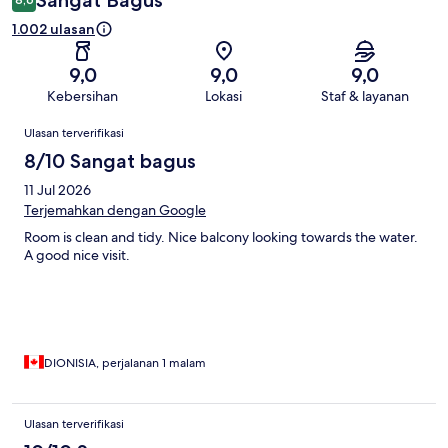
Sangat Bagus
1.002 ulasan
9,0
9,0
9,0
Kebersihan
Lokasi
Staf & layanan
Ulasan
Ulasan terverifikasi
8/10 Sangat bagus
11 Jul 2026
Terjemahkan dengan Google
Room is clean and tidy. Nice balcony looking towards the water.
A good nice visit.
DIONISIA, perjalanan 1 malam
Ulasan terverifikasi