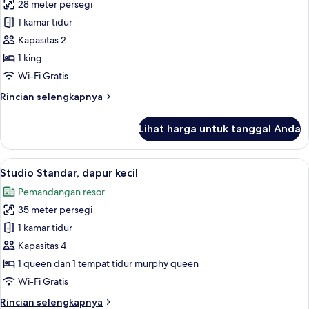
28 meter persegi
untuk
Studio
1 kamar tidur
Standar,
Kapasitas 2
pemandangan
1 king
samudra
Wi-Fi Gratis
Rincian
Rincian selengkapnya
lebih
lanjut
Lihat harga untuk tanggal Anda
untuk
Studio
Standar,
Lihat
Studio Standar, dapur kecil | Seprai p
6
pemandangan
Studio Standar, dapur kecil
semua
samudra
Pemandangan resor
foto
35 meter persegi
untuk
Studio
1 kamar tidur
Standar,
Kapasitas 4
dapur
1 queen dan 1 tempat tidur murphy queen
kecil
Wi-Fi Gratis
Rincian
Rincian selengkapnya