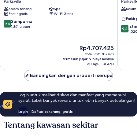
Parksville
Parksvill
Club
an
Kolam renang
Spa
Kolam
Resort
Ascend
Parkir gratis
Wi-Fi Gratis
Parksville
Collecti
Parkir 
Resort
9.4
Sempurna
9,4
9.2
Parksvill
Ist
dari
1.361 ulasan
9,2
dari
1.020
10,
10,
Sempurna,
Istimew
1.361
Harga
Rp4.707.425
1.020
ulasan
sekarang
ulasan
total Rp5.707.673
Rp4.707.425
termasuk pajak & biaya lainnya
30 Agu - 31 Agu
Bandingkan dengan properti serupa
Login untuk melihat diskon dan manfaat yang memenuhi
syarat. Lebih banyak reward untuk lebih banyak petualangan!
Login
Daftar sekarang, gratis
Tentang kawasan sekitar