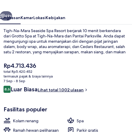
Seaside
Spa
belumnya
Berikutnya
Resort
49+
Ringkasan
Kamar
Lokasi
Kebijakan
Tigh-Na-Mara Seaside Spa Resort berjarak 10 menit berkendara
dari Grotto Spa at Tigh-Na-Mara dan Pantai Parksville. Anda dapat
mengunjungi spa untuk memanjakan diri dengan pijat jaringan
dalam, body wrap, atau aromaterapi, dan Cedars Restaurant, salah
satu 2 restoran, yang menyajikan sarapan, makan siang, dan makan
malam. Fasilitas seperti kolam renang indoor, bar/lounge, dan pusat
kebugaran adalah keunggulan lain yang bisa Anda nikmati.
Harga
Rp4.713.436
saat
total Rp5.420.452
ini
termasuk pajak & biaya lainnya
Kolam renang indoor
Rp4.713.436
7 Sep - 8 Sep
Ulasan
Luar Biasa
8,6
Lihat total 1.002 ulasan
8,6 dari 10
Fasilitas populer
Kolam renang
Spa
Ramah hewan peliharaan
Parkir gratis