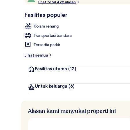
i
Lihat total 422 ulasan
10,
2 restoran; 
n
Disukai
i
Fasilitas populer
tamu
l
a
Kolam renang
i
Transportasi bandara
t
e
Tersedia parkir
r
b
Lihat semua
a
i
Fasilitas utama
(12)
k
o
l
Untuk keluarga
(6)
e
h
t
Alasan kami menyukai properti ini
r
a
v
e