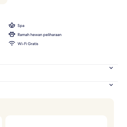
melayani sarapan, makan siang, dan makan malam
Spa
Ramah hewan peliharaan
Wi-Fi Gratis