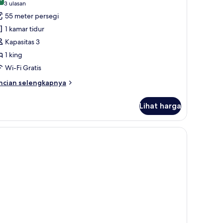
oto
9,4 dari 10
(3
3 ulasan
ntuk
ulasan)
55 meter persegi
tudio
1 kamar tidur
uite
Kapasitas 3
1 king
Wi-Fi Gratis
ncian
ncian selengkapnya
bih
njut
Lihat harga
tuk
udio
ite
ia, seprai premium, dan brankas