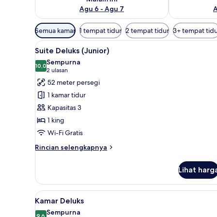
Agu 6 - Agu 7
A
Filter
Semua kamar
1 tempat tidur
2 tempat tidur
3+ tempat tid
tersedia
Lihat
Seprai Frette Italia, seprai pr
untuk
7
Suite Deluks (Junior)
semua
kamar
Sempurna
foto
10,0
10,0 dari 10
(2
2 ulasan
untuk
ulasan)
52 meter persegi
Suite
1 kamar tidur
Deluks
Kapasitas 3
(Junior)
1 king
Wi-Fi Gratis
Rincian
Rincian selengkapnya
lebih
lanjut
Lihat harg
untuk
Suite
Deluks
Lihat
Kamar Deluks | Seprai Frette I
7
(Junior)
Kamar Deluks
semua
Sempurna
9,6