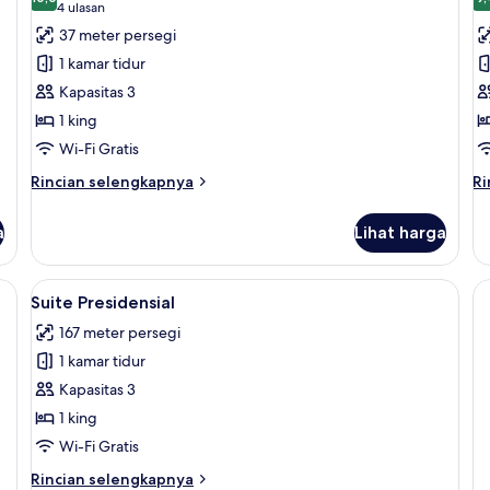
foto
f
10,0 dari 10
(4
4 ulasan
untuk
u
ulasan)
37 meter persegi
Suite
S
1 kamar tidur
Junior
S
Kapasitas 3
1 king
Wi-Fi Gratis
Rincian
Ri
Rincian selengkapnya
Ri
lebih
le
lanjut
la
a
Lihat harga
untuk
un
Suite
St
Junior
Su
ette Italia, seprai premium, dan brankas
Lihat
Suite Presidensial | Seprai Frette Ital
6
Suite Presidensial
semua
167 meter persegi
foto
1 kamar tidur
untuk
Suite
Kapasitas 3
Presidensial
1 king
Wi-Fi Gratis
Rincian
Rincian selengkapnya