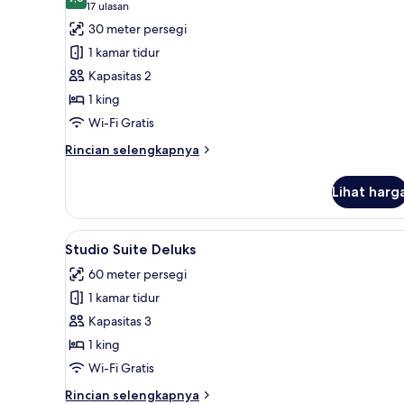
foto
9,6 dari 10
(17
17 ulasan
untuk
ulasan)
30 meter persegi
Kamar
1 kamar tidur
Deluks
Kapasitas 2
1 king
Wi-Fi Gratis
Rincian
Rincian selengkapnya
lebih
lanjut
Lihat harg
untuk
Kamar
Deluks
Lihat
Studio Suite Deluks | Seprai Fr
6
Studio Suite Deluks
semua
60 meter persegi
foto
1 kamar tidur
untuk
Studio
Kapasitas 3
Suite
1 king
Deluks
Wi-Fi Gratis
Rincian
Rincian selengkapnya