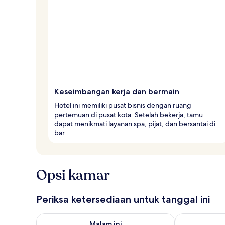
l
e
r
Keseimbangan kerja dan bermain
Hotel ini memiliki pusat bisnis dengan ruang
pertemuan di pusat kota. Setelah bekerja, tamu
dapat menikmati layanan spa, pijat, dan bersantai di
bar.
Opsi kamar
Periksa ketersediaan untuk tanggal ini
Periksa ketersediaan untuk malam ini Agu 6 - Agu 7
Periksa keter
Malam ini