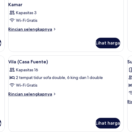
un
Kamar
K
Kapasitas 3
Kl
Wi-Fi Gratis
Rincian
Rincian selengkapnya
lebih
lanjut
a
Lihat harga
untuk
Kamar
talia, seprai premium, dan brankas
Lihat
Seprai Frette Italia, seprai premium, 
L
7
Vila (Casa Fuente)
Su
semua
s
Kapasitas 16
foto
f
2 tempat tidur sofa double, 6 king dan 1 double
untuk
u
Vila
S
Wi-Fi Gratis
(Casa
(
Rincian
Rincian selengkapnya
Fuente)
lebih
Ri
Ri
lanjut
le
untuk
la
Vila
un
(Casa
Su
a
Lihat harga
Fuente)
(M