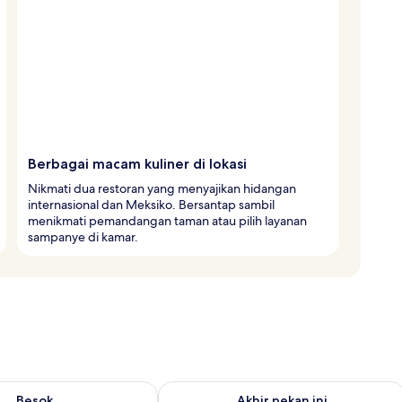
Berbagai macam kuliner di lokasi
Nikmati dua restoran yang menyajikan hidangan
internasional dan Meksiko. Bersantap sambil
menikmati pemandangan taman atau pilih layanan
sampanye di kamar.
sediaan untuk besok Agu 7 - Agu 8
Periksa ketersediaan untuk akhir peka
Besok
Akhir pekan ini