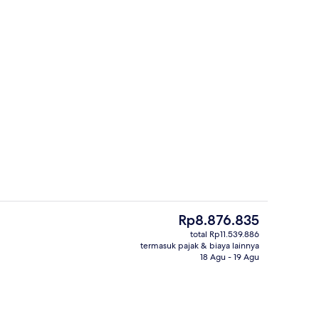
| Seprai Frette Italia, seprai premium, dan brankas
Kolam renang outdoor, dengan payun
Harga
Rp8.876.835
saat
total Rp11.539.886
ini
termasuk pajak & biaya lainnya
Eksterior
Rp8.876.835
18 Agu - 19 Agu