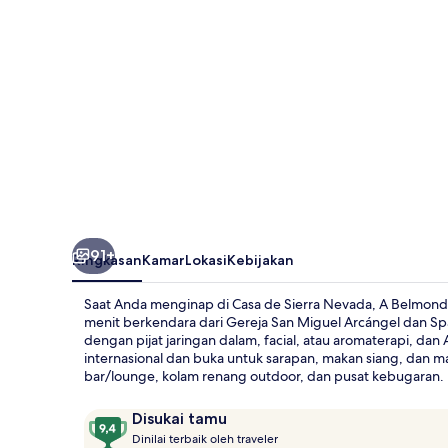
A
Belmond
Hotel,
San
Miguel
de
Allende
91+
Ringkasan
Kamar
Lokasi
Kebijakan
Saat Anda menginap di Casa de Sierra Nevada, A Belmond 
menit berkendara dari Gereja San Miguel Arcángel dan Sp
dengan pijat jaringan dalam, facial, atau aromaterapi, dan
internasional dan buka untuk sarapan, makan siang, dan m
bar/lounge, kolam renang outdoor, dan pusat kebugaran. P
Ulasan
9,4
Disukai tamu
D
dari
Dinilai terbaik oleh traveler