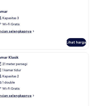
amar
Kapasitas 3
Wi-Fi Gratis
ncian
ncian selengkapnya
bih
njut
Lihat harga
tuk
amar
ihat
Kamar Klasik | Eksterior
3
mar Klasik
emua
21 meter persegi
oto
1 kamar tidur
ntuk
amar
Kapasitas 2
asik
1 double
Wi-Fi Gratis
ncian
ncian selengkapnya
bih
njut