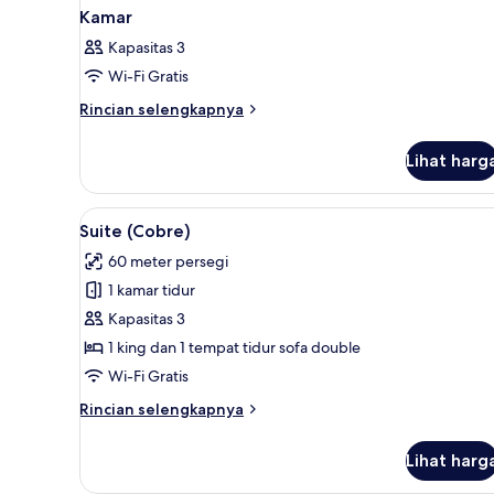
Kamar
Kapasitas 3
Wi-Fi Gratis
Rincian
Rincian selengkapnya
lebih
lanjut
Lihat harg
untuk
Kamar
Lihat
Suite (Cobre) | Seprai Frette I
5
Suite (Cobre)
semua
60 meter persegi
foto
1 kamar tidur
untuk
Suite
Kapasitas 3
(Cobre)
1 king dan 1 tempat tidur sofa double
Wi-Fi Gratis
Rincian
Rincian selengkapnya
lebih
lanjut
Lihat harg
untuk
Suite