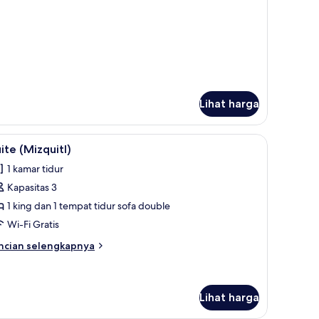
tuk
amar
asik
Lihat harga
dan brankas
ihat
Suite (Mizquitl) | Seprai Frette Italia, seprai
5
ite (Mizquitl)
emua
1 kamar tidur
oto
Kapasitas 3
ntuk
uite
1 king dan 1 tempat tidur sofa double
Mizquitl)
Wi-Fi Gratis
ncian
ncian selengkapnya
bih
njut
tuk
ite
Lihat harga
izquitl)