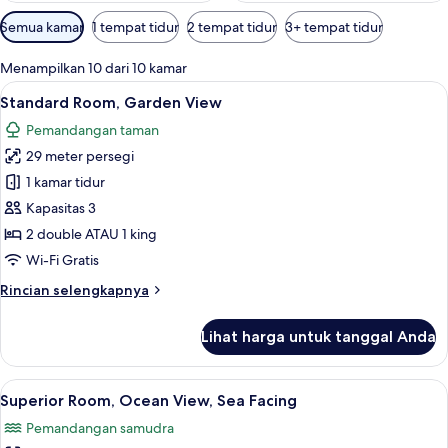
Filter
Semua kamar
1 tempat tidur
2 tempat tidur
3+ tempat tidur
tersedia
untuk
Menampilkan 10 dari 10 kamar
kamar
Lihat
Standard Room, Garden View | Seprai an
5
Standard Room, Garden View
semua
Pemandangan taman
foto
29 meter persegi
untuk
Standard
1 kamar tidur
Room,
Kapasitas 3
Garden
2 double ATAU 1 king
View
Wi-Fi Gratis
Rincian
Rincian selengkapnya
lebih
lanjut
Lihat harga untuk tanggal Anda
untuk
Standard
Room,
Lihat
Superior Room, Ocean View, Sea Facing 
9
Garden
Superior Room, Ocean View, Sea Facing
semua
View
Pemandangan samudra
foto