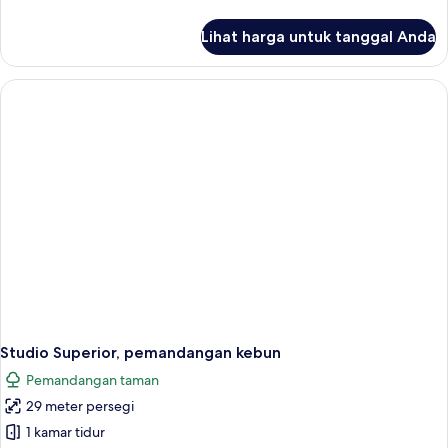
lebih
lanjut
Lihat harga untuk tanggal Anda
untuk
Studio,
Kitchenette
Studio Superior, pemandangan kebun
Pemandangan taman
29 meter persegi
1 kamar tidur