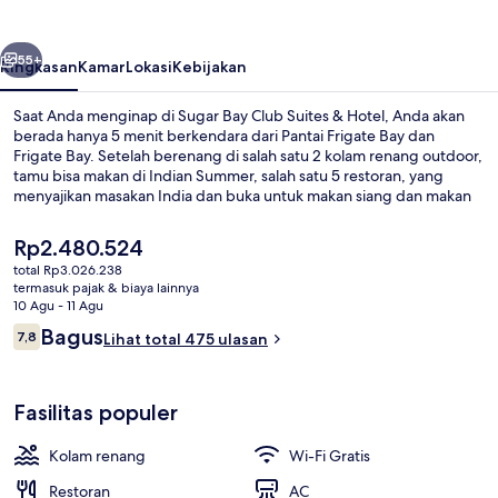
Suites
&
belumnya
Berikutnya
Hotel
55+
Ringkasan
Kamar
Lokasi
Kebijakan
Saat Anda menginap di Sugar Bay Club Suites & Hotel, Anda akan
berada hanya 5 menit berkendara dari Pantai Frigate Bay dan
Frigate Bay. Setelah berenang di salah satu 2 kolam renang outdoor,
tamu bisa makan di Indian Summer, salah satu 5 restoran, yang
menyajikan masakan India dan buka untuk makan siang dan makan
malam. Keunggulan lainnya meliputi bar/lounge, kolam renang
anak, dan teras. Para traveler menyukai staf.
Harga
Rp2.480.524
saat
total Rp3.026.238
ini
termasuk pajak & biaya lainnya
Pemandangan dari udara
Rp2.480.524
10 Agu - 11 Agu
Ulasan
Bagus
7,8
Lihat total 475 ulasan
7,8 dari 10
Fasilitas populer
Kolam renang
Wi-Fi Gratis
Restoran
AC