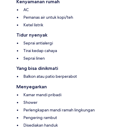
Kenyamanan rumah
AC
Pemanas air untuk kopi/teh
Ketel listrik
Tidur nyenyak
Seprai antialergi
Tirai kedap cahaya
Seprai linen
Yang bisa dinikmati
Balkon atau patio berperabot
Menyegarkan
Kamar mandi pribadi
Shower
Perlengkapan mandi ramah lingkungan
Pengering rambut
Disediakan handuk