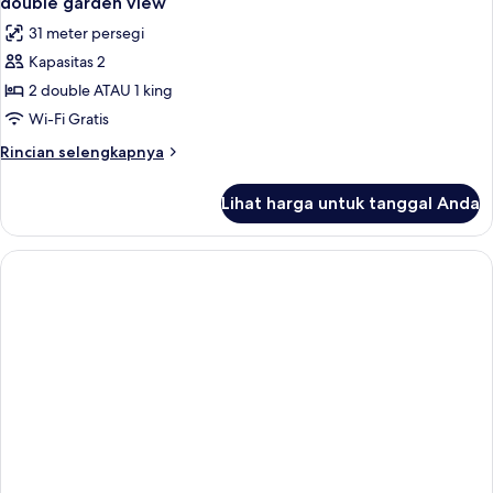
double garden view
semua
31 meter persegi
foto
Kapasitas 2
untuk
double
2 double ATAU 1 king
garden
Wi-Fi Gratis
view
Rincian
Rincian selengkapnya
lebih
lanjut
Lihat harga untuk tanggal Anda
untuk
double
garden
view