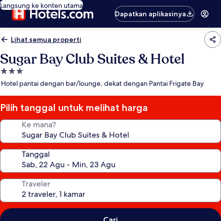
Langsung ke konten utama
Dapatkan aplikasinya
Lihat semua properti
Sugar Bay Club Suites & Hotel
Properti
bintang
Hotel pantai dengan bar/lounge, dekat dengan Pantai Frigate Bay
3.0
Pilih tanggal untuk melihat harga
Ke mana?
Tanggal
Traveler
Cari