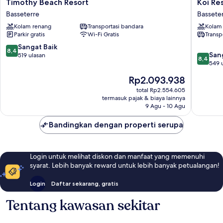
Timothy
Koi
Timothy Beach Resort
Koi Res
Beach
Resort
Basseterre
Bassete
Resort
Saint
Kolam renang
Transportasi bandara
Kolam
Basseterre
Kitts,
Parkir gratis
Wi-Fi Gratis
Transp
Curio
Collecti
8.4
Sangat Baik
8,4
8.4
by
San
dari
519 ulasan
8,4
dari
Hilton
549 
10,
10,
Bassete
Sangat
Harga
Rp2.093.938
Sangat
Baik,
sekarang
Baik,
total Rp2.554.605
519
Rp2.093.938
termasuk pajak & biaya lainnya
549
ulasan
9 Agu - 10 Agu
ulasan
Bandingkan dengan properti serupa
Login untuk melihat diskon dan manfaat yang memenuhi
syarat. Lebih banyak reward untuk lebih banyak petualangan!
Login
Daftar sekarang, gratis
Tentang kawasan sekitar