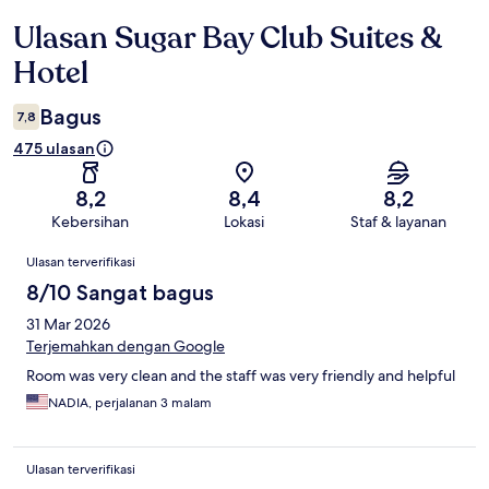
Ulasan Sugar Bay Club Suites &
Ulasan
Hotel
Bagus
7,8
475 ulasan
8,2
8,4
8,2
Kebersihan
Lokasi
Staf & layanan
Ulasan
Ulasan terverifikasi
8/10 Sangat bagus
31 Mar 2026
Terjemahkan dengan Google
Room was very clean and the staff was very friendly and helpful
NADIA, perjalanan 3 malam
Ulasan terverifikasi