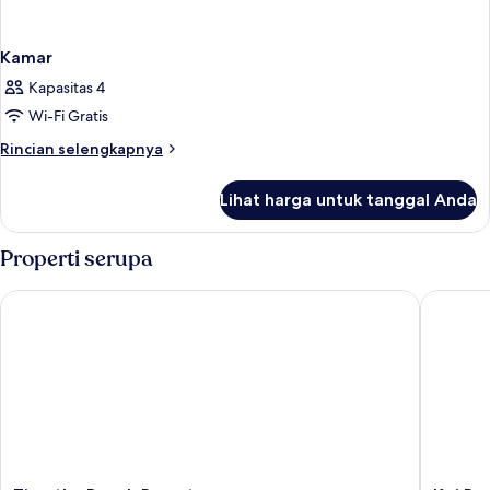
Kamar
Kapasitas 4
Wi-Fi Gratis
Rincian
Rincian selengkapnya
lebih
lanjut
Lihat harga untuk tanggal Anda
untuk
Kamar
Properti serupa
Timothy Beach Resort
Koi Resor