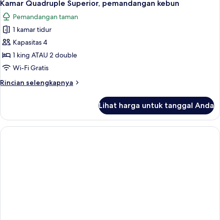
Kamar Quadruple Superior, pemandangan kebun
Pemandangan taman
1 kamar tidur
Kapasitas 4
1 king ATAU 2 double
Wi-Fi Gratis
Rincian
Rincian selengkapnya
lebih
lanjut
Lihat harga untuk tanggal Anda
untuk
Kamar
Quadruple
Superior,
pemandangan
kebun