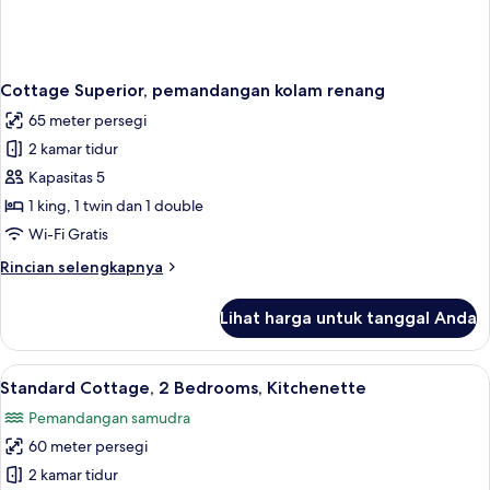
Cottage Superior, pemandangan kolam renang
65 meter persegi
2 kamar tidur
Kapasitas 5
1 king, 1 twin dan 1 double
Wi-Fi Gratis
Rincian
Rincian selengkapnya
lebih
lanjut
Lihat harga untuk tanggal Anda
untuk
Cottage
Superior,
Lihat
Standard Cottage, 2 Bedrooms, Kitchene
16
pemandangan
Standard Cottage, 2 Bedrooms, Kitchenette
semua
kolam
Pemandangan samudra
renang
foto
60 meter persegi
untuk
Standard
2 kamar tidur