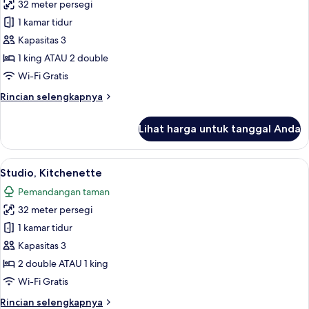
32 meter persegi
untuk
Superior
1 kamar tidur
Room,
Kapasitas 3
Ocean
1 king ATAU 2 double
View,
Wi-Fi Gratis
Sea
Rincian
Rincian selengkapnya
Facing
lebih
lanjut
Lihat harga untuk tanggal Anda
untuk
Superior
Room,
Lihat
Studio, Kitchenette | Seprai antialergi
7
Ocean
Studio, Kitchenette
semua
View,
Pemandangan taman
Sea
foto
Facing
32 meter persegi
untuk
Studio,
1 kamar tidur
Kitchenette
Kapasitas 3
2 double ATAU 1 king
Wi-Fi Gratis
Rincian
Rincian selengkapnya