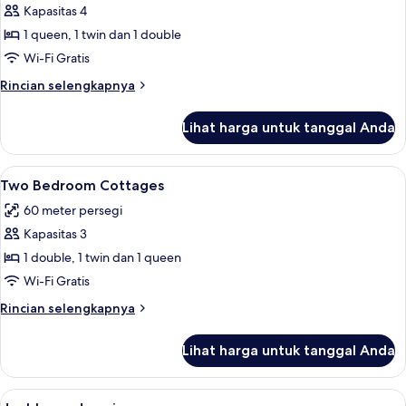
Cottage,
Kapasitas 4
2
1 queen, 1 twin dan 1 double
Bedrooms,
Wi-Fi Gratis
Kitchenette
Rincian
Rincian selengkapnya
lebih
lanjut
Lihat harga untuk tanggal Anda
untuk
Standard
Cottage,
Lihat
Seprai antialergi, brankas, tirai kedap
9
2
Two Bedroom Cottages
semua
Bedrooms,
60 meter persegi
Kitchenette
foto
Kapasitas 3
untuk
Two
1 double, 1 twin dan 1 queen
Bedroom
Wi-Fi Gratis
Cottages
Rincian
Rincian selengkapnya
lebih
lanjut
Lihat harga untuk tanggal Anda
untuk
Two
Bedroom
Lihat
Seprai antialergi, brankas, tirai kedap
2
Cottages