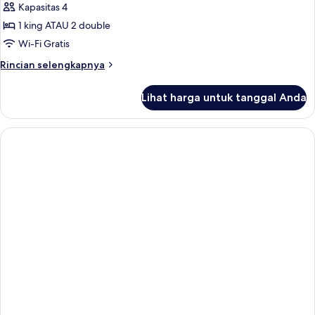
Kapasitas 4
1 king ATAU 2 double
Wi-Fi Gratis
Rincian
Rincian selengkapnya
lebih
lanjut
Lihat harga untuk tanggal Anda
untuk
Studio
Superior,
pemandangan
kebun