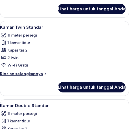
Room
lebih
lanjut
Lihat harga untuk tanggal Anda
untuk
Standard
Double
Lihat
Kamar Twin Standar | Seprai premium,
7
Room
Kamar Twin Standar
semua
11 meter persegi
foto
1 kamar tidur
untuk
Kamar
Kapasitas 2
Twin
2 twin
Standar
Wi-Fi Gratis
Rincian
Rincian selengkapnya
lebih
lanjut
Lihat harga untuk tanggal Anda
untuk
Kamar
Twin
Lihat
Kamar Double Standar | Seprai premiu
6
Standar
Kamar Double Standar
semua
11 meter persegi
foto
1 kamar tidur
untuk
Kamar
Kapasitas 2