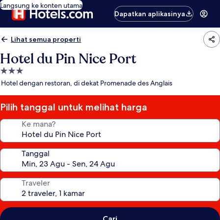
Langsung ke konten utama
Dapatkan aplikasinya
Lihat semua properti
Hotel du Pin Nice Port
Properti
bintang
Hotel dengan restoran, di dekat Promenade des Anglais
3.0
Pilih tanggal untuk melihat harga
Ke mana?
Tanggal
Traveler
Cari