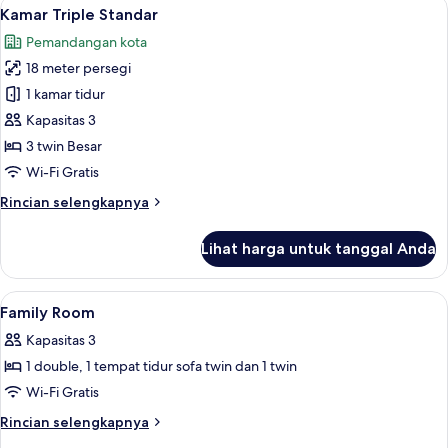
Lihat
Kamar Triple Standar | Pemandangan 
2
Premier,
Kamar Triple Standar
semua
1
Pemandangan kota
kamar
foto
tidur
18 meter persegi
untuk
Kamar
1 kamar tidur
Triple
Kapasitas 3
Standar
3 twin Besar
Wi-Fi Gratis
Rincian
Rincian selengkapnya
lebih
lanjut
Lihat harga untuk tanggal Anda
untuk
Kamar
Triple
Lihat
Seprai premium, meja kerja, dan ruan
5
Standar
Family Room
semua
Kapasitas 3
foto
1 double, 1 tempat tidur sofa twin dan 1 twin
untuk
Family
Wi-Fi Gratis
Room
Rincian
Rincian selengkapnya
lebih