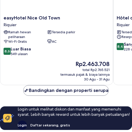
easyHotel
Hôtel
easyHotel Nice Old Town
Hôtel 
Nice
des
Riquier
Riquier
Old
Dames
Ramah hewan
Tersedia parkir
Tersed
Town
Riquier
peliharaan
Reseps
Riquier
Wi-Fi Gratis
AC
8.4
San
8,4
8.6
Luar Biasa
dari
228 
8,6
dari
549 ulasan
10,
10,
Sangat
Harga
Rp2.463.708
Luar
Baik,
sekarang
Biasa,
total Rp2.765.521
228
Rp2.463.708
termasuk pajak & biaya lainnya
549
ulasan
30 Agu - 31 Agu
ulasan
Bandingkan dengan properti serupa
Login untuk melihat diskon dan manfaat yang memenuhi
syarat. Lebih banyak reward untuk lebih banyak petualangan!
Login
Daftar sekarang, gratis