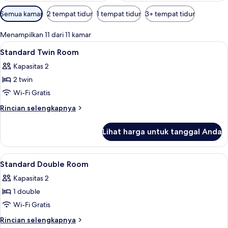
Filter
Semua kamar
2 tempat tidur
1 tempat tidur
3+ tempat tidur
tersedia
untuk
Menampilkan 11 dari 11 kamar
kamar
Lihat
Seprai premium, meja kerja, dan ruan
2
Standard Twin Room
semua
Kapasitas 2
foto
2 twin
untuk
Standard
Wi-Fi Gratis
Twin
Rincian
Rincian selengkapnya
Room
lebih
lanjut
Lihat harga untuk tanggal Anda
untuk
Standard
Twin
Lihat
Seprai premium, meja kerja, dan ruan
5
Room
Standard Double Room
semua
Kapasitas 2
foto
1 double
untuk
Standard
Wi-Fi Gratis
Double
Rincian
Rincian selengkapnya