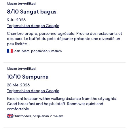
Ulasan
Ulasan terverifikasi
8/10 Sangat bagus
9 Jul 2026
Terjemahkan dengan Google
Chambre propre, personnel agréable. Proche des restaurants et
des bars. Le buffet du petit déjeuner présente une diversité un
peu limitée.
Jean-Marc, perjalanan 2 malam
Ulasan terverifikasi
10/10 Sempurna
28 Mei 2026
Terjemahkan dengan Google
Excellent location within walking distance from the city sights.
Good breakfast and helpful staff. Room was quiet and
comfortable.
Christopher, perjalanan 2 malam