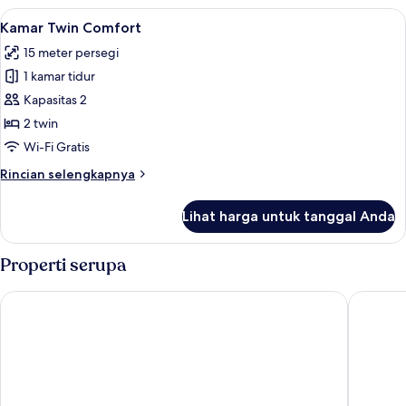
Quadruple
Lihat
Kamar Twin Comfort | Seprai premium,
9
Superior
Kamar Twin Comfort
semua
15 meter persegi
foto
1 kamar tidur
untuk
Kamar
Kapasitas 2
Twin
2 twin
Comfort
Wi-Fi Gratis
Rincian
Rincian selengkapnya
lebih
lanjut
Lihat harga untuk tanggal Anda
untuk
Kamar
Twin
Properti serupa
Comfort
easyHotel Nice Old Town
Hôtel d