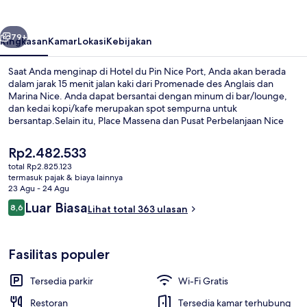
Nice
Port
belumnya
Berikutnya
79+
Ringkasan
Kamar
Lokasi
Kebijakan
Saat Anda menginap di Hotel du Pin Nice Port, Anda akan berada
dalam jarak 15 menit jalan kaki dari Promenade des Anglais dan
Marina Nice. Anda dapat bersantai dengan minum di bar/lounge,
dan kedai kopi/kafe merupakan spot sempurna untuk
bersantap.Selain itu, Place Massena dan Pusat Perbelanjaan Nice
Étoile hanya berjarak 5 menit berkendara.Staf dan lokasi
mendapatkan nilai yang bagus dari para traveler. Properti ini berada
Harga
Rp2.482.533
dekat dengan transportasi umum: Stasiun Trem Garibaldi berjarak 4
saat
total Rp2.825.123
menit dan Stasiun Trem Acropolis berjarak 8 menit.
ini
termasuk pajak & biaya lainnya
Teras/patio
Rp2.482.533
23 Agu - 24 Agu
Ulasan
Luar Biasa
8,6
Lihat total 363 ulasan
8,6 dari 10
Fasilitas populer
Tersedia parkir
Wi-Fi Gratis
Restoran
Tersedia kamar terhubung