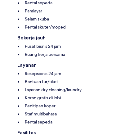
Rental sepeda
Paralayar
Selam skuba
Rental skuter/moped
Bekerja jauh
Pusat bisnis 24 jam
Ruang kerja bersama
Layanan
Resepsionis 24 jam
Bantuan tur/tiket
Layanan dry cleaning/laundry
Koran gratis di lobi
Penitipan koper
Staf multibahasa
Rental sepeda
Fasilitas