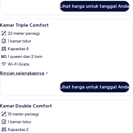
lanjut
Lihat harga untuk tanggal Anda
untuk
Family
Room
Lihat
Kamar Triple Comfort | Seprai premium
1
Kamar Triple Comfort
semua
22 meter persegi
foto
1 kamar tidur
untuk
Kamar
Kapasitas 4
Triple
1 queen dan 2 twin
Comfort
Wi-Fi Gratis
Rincian
Rincian selengkapnya
lebih
lanjut
Lihat harga untuk tanggal Anda
untuk
Kamar
Triple
Lihat
Kamar Double Comfort | Seprai premiu
12
Comfort
Kamar Double Comfort
semua
15 meter persegi
foto
1 kamar tidur
untuk
Kamar
Kapasitas 2