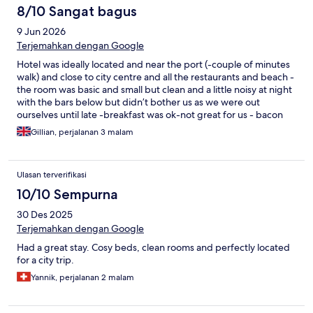
8/10 Sangat bagus
9 Jun 2026
Terjemahkan dengan Google
Hotel was ideally located and near the port (-couple of minutes
walk) and close to city centre and all the restaurants and beach -
the room was basic and small but clean and a little noisy at night
with the bars below but didn’t bother us as we were out
ourselves until late -breakfast was ok-not great for us - bacon
and coleslaw and chicken slices an odd combination -a device to
Gillian, perjalanan 3 malam
cook your own boiled eggs (would have liked scrambled but
that’s just my opinion) but plenty of bread and fruit and yogurts
and some pastries to make up for it so enough to keep us going
Ulasan terverifikasi
- all in all a clean but basic hotel in a good location if you’re not
bothered about luxuries
10/10 Sempurna
30 Des 2025
Terjemahkan dengan Google
Had a great stay. Cosy beds, clean rooms and perfectly located
for a city trip.
Yannik, perjalanan 2 malam