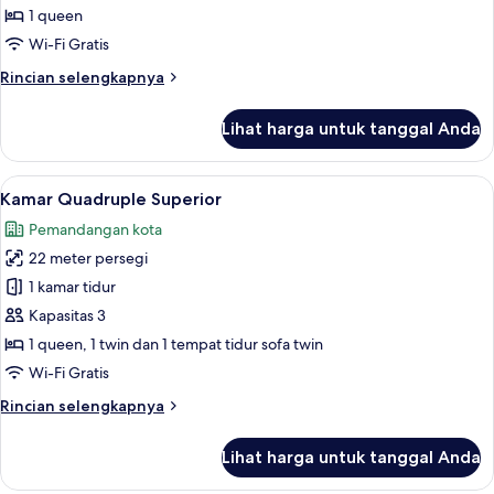
Double
1 queen
Comfort
Wi-Fi Gratis
Rincian
Rincian selengkapnya
lebih
lanjut
Lihat harga untuk tanggal Anda
untuk
Kamar
Double
Lihat
Kamar Quadruple Superior | Seprai pr
14
Comfort
Kamar Quadruple Superior
semua
Pemandangan kota
foto
22 meter persegi
untuk
Kamar
1 kamar tidur
Quadruple
Kapasitas 3
Superior
1 queen, 1 twin dan 1 tempat tidur sofa twin
Wi-Fi Gratis
Rincian
Rincian selengkapnya
lebih
lanjut
Lihat harga untuk tanggal Anda
untuk
Kamar