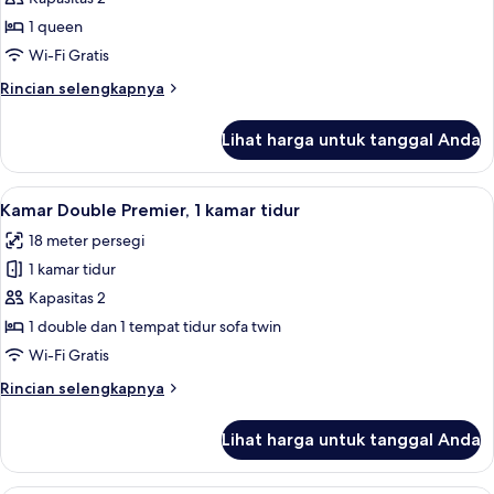
Double
1 queen
Standar
Wi-Fi Gratis
Rincian
Rincian selengkapnya
lebih
lanjut
Lihat harga untuk tanggal Anda
untuk
Kamar
Double
Lihat
Kamar Double Premier, 1 kamar tidur |
2
Standar
Kamar Double Premier, 1 kamar tidur
semua
18 meter persegi
foto
1 kamar tidur
untuk
Kamar
Kapasitas 2
Double
1 double dan 1 tempat tidur sofa twin
Premier,
Wi-Fi Gratis
1
Rincian
Rincian selengkapnya
kamar
lebih
tidur
lanjut
Lihat harga untuk tanggal Anda
untuk
Kamar
Double