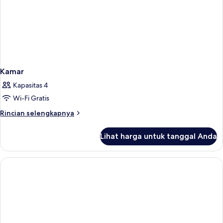
Kamar
Kapasitas 4
Wi-Fi Gratis
Rincian
Rincian selengkapnya
lebih
lanjut
Lihat harga untuk tanggal Anda
untuk
Kamar