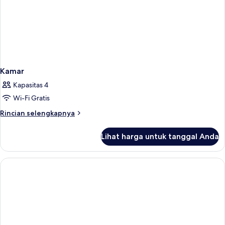
Kamar
Kapasitas 4
Wi-Fi Gratis
Rincian
Rincian selengkapnya
lebih
lanjut
Lihat harga untuk tanggal Anda
untuk
Kamar