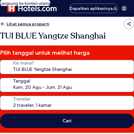
Langsung ke konten utama
Dapatkan aplikasinya
Lihat semua properti
TUI BLUE Yangtze Shanghai
Pilih tanggal untuk melihat harga
Ke mana?
Tanggal
Traveler
Cari