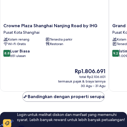
Crowne
Grand
Crowne Plaza Shanghai Nanjing Road by IHG
Grand 
Plaza
Central
Pusat Kota Shanghai
Pusat K
Shanghai
Hotel
Kolam renang
Tersedia parkir
Kolam
Nanjing
Shangha
Wi-Fi Gratis
Restoran
Tersed
Road
Pusat
by
Kota
8.8
9.2
Luar Biasa
Ist
8,8
9,2
IHG
Shangha
dari
dari
651 ulasan
1.009
Pusat
10,
10,
Kota
Luar
Istimew
Harga
Rp1.806.691
Shanghai
Biasa,
1.009
sekarang
651
ulasan
total Rp2.106.601
Rp1.806.691
ulasan
termasuk pajak & biaya lainnya
30 Agu - 31 Agu
Bandingkan dengan properti serupa
Login untuk melihat diskon dan manfaat yang memenuhi
syarat. Lebih banyak reward untuk lebih banyak petualangan!