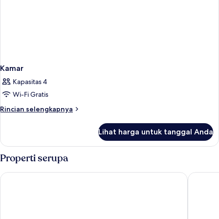
Kamar
Kapasitas 4
Wi-Fi Gratis
Rincian
Rincian selengkapnya
lebih
lanjut
Lihat harga untuk tanggal Anda
untuk
Kamar
Properti serupa
Crowne Plaza Shanghai Nanjing Road by IHG
Grand Ce