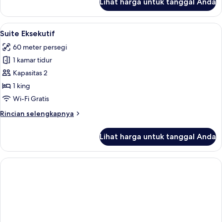
Lihat harga untuk tanggal Anda
untuk
Kamar
Khas,
Lihat
Suite Eksekutif | 1 kamar tidur, selimu
10
balkon
Suite Eksekutif
semua
60 meter persegi
foto
1 kamar tidur
untuk
Suite
Kapasitas 2
Eksekutif
1 king
Wi-Fi Gratis
Rincian
Rincian selengkapnya
lebih
lanjut
Lihat harga untuk tanggal Anda
untuk
Suite
Eksekutif