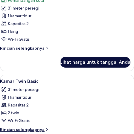
Pemandangan kota
foto
31 meter persegi
untuk
Kamar
1 kamar tidur
Klasik,
Kapasitas 2
balkon
1 king
Wi-Fi Gratis
Rincian
Rincian selengkapnya
lebih
lanjut
Lihat harga untuk tanggal Anda
untuk
Kamar
Klasik,
Lihat
Kamar Twin Basic | 1 kamar tidur, seli
3
balkon
Kamar Twin Basic
semua
31 meter persegi
foto
1 kamar tidur
untuk
Kamar
Kapasitas 2
Twin
2 twin
Basic
Wi-Fi Gratis
Rincian
Rincian selengkapnya