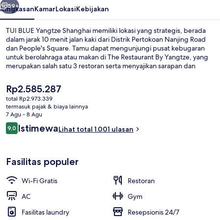
59+
Ringkasan
Kamar
Lokasi
Kebijakan
TUI BLUE Yangtze Shanghai memiliki lokasi yang strategis, berada
dalam jarak 10 menit jalan kaki dari Distrik Pertokoan Nanjing Road
dan People's Square. Tamu dapat mengunjungi pusat kebugaran
untuk berolahraga atau makan di The Restaurant By Yangtze, yang
merupakan salah satu 3 restoran serta menyajikan sarapan dan
makan siang. Kunjungi The Bund dan Pusat Perbelanjaan Gaya
Xintiandi yang hanya berjarak 5 menit berkendara dari hotel mewah
Harga
Rp2.585.287
ini.Traveler mengatakan hal baik tentang kondisi keseluruhan.
saat
total Rp2.973.339
Transportasi umum berada tidak jauh: Stasiun Dashijie berjarak 10
ini
termasuk pajak & biaya lainnya
menit dan Stasiun People's Square berjarak 12 menit.
Eksterior
Rp2.585.287
7 Agu - 8 Agu
Ulasan
Istimewa
9,0
Lihat total 1.001 ulasan
9,0 dari 10
Fasilitas populer
Wi-Fi Gratis
Restoran
AC
Gym
Fasilitas laundry
Resepsionis 24/7