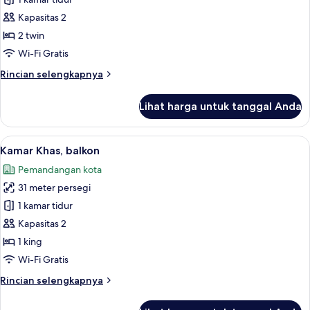
Kamar
(Shanghai
Klasik,
Grand)
Kapasitas 2
balkon
2 twin
Wi-Fi Gratis
Rincian
Rincian selengkapnya
lebih
lanjut
Lihat harga untuk tanggal Anda
untuk
Kamar
Klasik,
Lihat
Kamar Khas, balkon | 1 kamar tidur, se
4
balkon
Kamar Khas, balkon
semua
Pemandangan kota
foto
31 meter persegi
untuk
Kamar
1 kamar tidur
Khas,
Kapasitas 2
balkon
1 king
Wi-Fi Gratis
Rincian
Rincian selengkapnya
lebih
lanjut