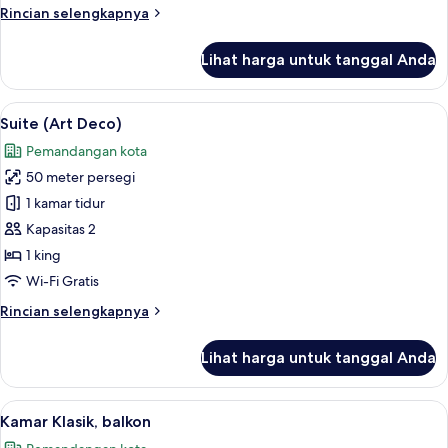
Tempat
Rincian
Rincian selengkapnya
Tidur
lebih
King
lanjut
Lihat harga untuk tanggal Anda
untuk
(Shanghai
Kamar
Grand)
Klasik,
Lihat
Suite (Art Deco) | 1 kamar tidur, selim
6
1
Suite (Art Deco)
semua
Tempat
Pemandangan kota
Tidur
foto
King
50 meter persegi
untuk
(Shanghai
Suite
1 kamar tidur
Grand)
(Art
Kapasitas 2
Deco)
1 king
Wi-Fi Gratis
Rincian
Rincian selengkapnya
lebih
lanjut
Lihat harga untuk tanggal Anda
untuk
Suite
(Art
Lihat
Kamar Klasik, balkon | 1 kamar tidur, s
3
Deco)
Kamar Klasik, balkon
semua