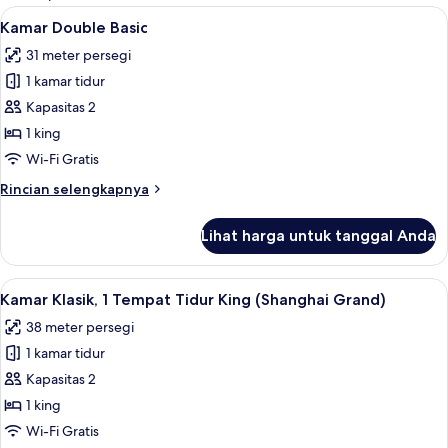
kamar
Lihat
Kamar Double Basic | 1 kamar tidur, se
4
Kamar Double Basic
semua
31 meter persegi
foto
1 kamar tidur
untuk
Kamar
Kapasitas 2
Double
1 king
Basic
Wi-Fi Gratis
Rincian
Rincian selengkapnya
lebih
lanjut
Lihat harga untuk tanggal Anda
untuk
Kamar
Double
Lihat
Kamar Klasik, 1 Tempat Tidur King (Sha
4
Basic
Kamar Klasik, 1 Tempat Tidur King (Shanghai Grand)
semua
38 meter persegi
foto
1 kamar tidur
untuk
Kamar
Kapasitas 2
Klasik,
1 king
1
Wi-Fi Gratis