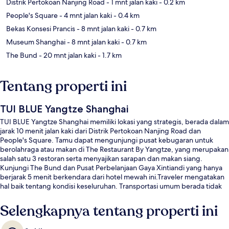
Distrik Pertokoan Nanjing Road
- 1 mnt jalan kaki
- 0.2 km
People's Square
- 4 mnt jalan kaki
- 0.4 km
Bekas Konsesi Prancis
- 8 mnt jalan kaki
- 0.7 km
Museum Shanghai
- 8 mnt jalan kaki
- 0.7 km
The Bund
- 20 mnt jalan kaki
- 1.7 km
Tentang properti ini
TUI BLUE Yangtze Shanghai
TUI BLUE Yangtze Shanghai memiliki lokasi yang strategis, berada dalam
jarak 10 menit jalan kaki dari Distrik Pertokoan Nanjing Road dan
People's Square. Tamu dapat mengunjungi pusat kebugaran untuk
berolahraga atau makan di The Restaurant By Yangtze, yang merupakan
salah satu 3 restoran serta menyajikan sarapan dan makan siang.
Kunjungi The Bund dan Pusat Perbelanjaan Gaya Xintiandi yang hanya
berjarak 5 menit berkendara dari hotel mewah ini.Traveler mengatakan
hal baik tentang kondisi keseluruhan. Transportasi umum berada tidak
jauh: Stasiun Dashijie berjarak 10 menit dan Stasiun People's Square
berjarak 12 menit.
Selengkapnya tentang properti ini