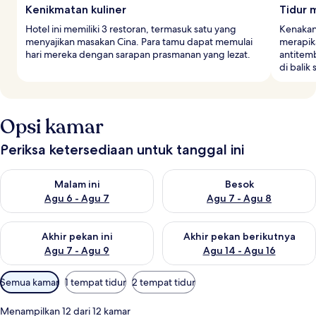
Kenikmatan kuliner
Tidur
Hotel ini memiliki 3 restoran, termasuk satu yang
Kenakan
menyajikan masakan Cina. Para tamu dapat memulai
merapika
hari mereka dengan sarapan prasmanan yang lezat.
antitem
di balik
Opsi kamar
Periksa ketersediaan untuk tanggal ini
Periksa ketersediaan untuk malam ini Agu 6 - Agu 7
Periksa ketersediaan untuk be
Malam ini
Besok
Agu 6 - Agu 7
Agu 7 - Agu 8
Periksa ketersediaan untuk akhir pekan ini Agu 7 - Agu 9
Periksa ketersediaan untuk ak
Akhir pekan ini
Akhir pekan berikutnya
Agu 7 - Agu 9
Agu 14 - Agu 16
Filter
Semua kamar
1 tempat tidur
2 tempat tidur
tersedia
untuk
Menampilkan 12 dari 12 kamar