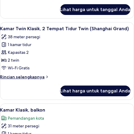
lebih
lanjut
Lihat harga untuk tanggal Anda
untuk
Kamar
Twin
Lihat
Kamar Twin Klasik, 2 Tempat Tidur Twin
5
Basic
Kamar Twin Klasik, 2 Tempat Tidur Twin (Shanghai Grand)
semua
38 meter persegi
foto
1 kamar tidur
untuk
Kamar
Kapasitas 2
Twin
2 twin
Klasik,
Wi-Fi Gratis
2
Rincian
Rincian selengkapnya
Tempat
lebih
Tidur
lanjut
Lihat harga untuk tanggal Anda
untuk
Twin
Kamar
(Shanghai
Twin
Lihat
Kamar Klasik, balkon | 1 kamar tidur, s
Grand)
4
Klasik,
Kamar Klasik, balkon
semua
2
Pemandangan kota
Tempat
foto
Tidur
31 meter persegi
untuk
Twin
1 kamar tidur