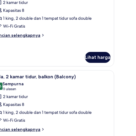
ntuk
ulasan)
2 kamar tidur
la,
Kapasitas 8
1 king, 2 double dan 1 tempat tidur sofa double
amar
Wi-Fi Gratis
dur,
alkon
ncian
ncian selengkapnya
bih
Balcony)
njut
tuk
a,
Lihat harga
mar
an meja tenis meja
 TV kabel, TV, dan meja tenis meja
ihat
Televisi plasma 55-inci dengan saluran TV kabe
dur,
3
la, 2 kamar tidur, balkon (Balcony)
lkon
emua
Sempurna
alcony)
oto
6
9,6 dari 10
(11
11 ulasan
ntuk
ulasan)
2 kamar tidur
la,
Kapasitas 8
1 king, 2 double dan 1 tempat tidur sofa double
amar
Wi-Fi Gratis
dur,
alkon
ncian
ncian selengkapnya
bih