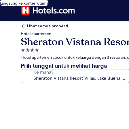
Langsung ke konten utama
Lihat semua properti
Hotel apartemen
Sheraton Vistana Resor
Properti
bintang
Hotel apartemen cocok untuk keluarga dengan 3 restoran, 
4.0
Pilih tanggal untuk melihat harga
Ke mana?
Galeri
foto
untuk
Sheraton
Vistana