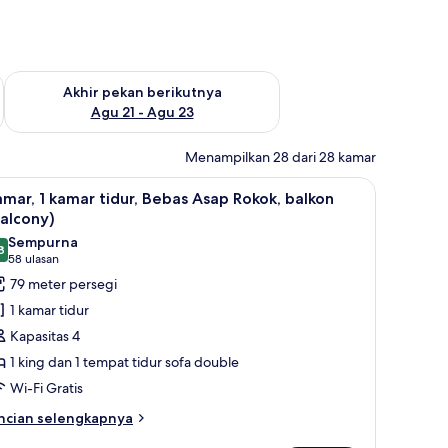
 ini Agu 14 - Agu 16
Periksa ketersediaan untuk akhir pekan berikutnya Agu 21 - A
Akhir pekan berikutnya
Agu 21 - Agu 23
Menampilkan 28 dari 28 kamar
| Seprai premium, brankas, meja kerja, dan ruang kerja ramah laptop
ihat
Televisi plasma 55-inci dengan saluran TV kabe
3
mar, 1 kamar tidur, Bebas Asap Rokok, balkon
emua
alcony)
oto
Sempurna
8
ntuk
9,8 dari 10
(58
58 ulasan
amar,
ulasan)
79 meter persegi
1 kamar tidur
amar
Kapasitas 4
dur,
1 king dan 1 tempat tidur sofa double
ebas
Wi-Fi Gratis
sap
okok,
ncian
ncian selengkapnya
bih
alkon