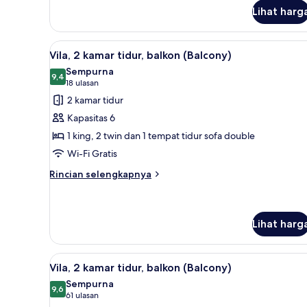
untuk
Lihat harg
Vila,
1
kamar
Lihat
Vila, 2 kamar tidur, balkon (Ba
tidur
10
Vila, 2 kamar tidur, balkon (Balcony)
semua
Sempurna
foto
9,4
9,4 dari 10
(18
18 ulasan
untuk
ulasan)
2 kamar tidur
Vila,
Kapasitas 6
2
1 king, 2 twin dan 1 tempat tidur sofa double
kamar
Wi-Fi Gratis
tidur,
balkon
Rincian
Rincian selengkapnya
lebih
(Balcony)
lanjut
untuk
Vila,
Lihat harg
2
kamar
Lihat
Televisi plasma 55-inci dengan 
tidur,
8
Vila, 2 kamar tidur, balkon (Balcony)
balkon
semua
Sempurna
(Balcony)
foto
9,6
9,6 dari 10
(61
61 ulasan