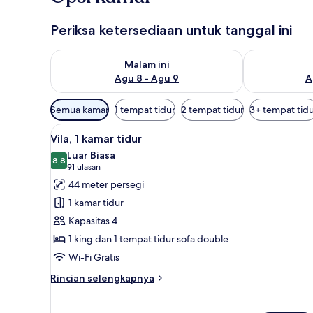
Periksa ketersediaan untuk tanggal ini
Periksa ketersediaan untuk malam ini Agu 8 - Agu 9
Periksa keter
Malam ini
Agu 8 - Agu 9
A
Filter
Semua kamar
1 tempat tidur
2 tempat tidur
3+ tempat tid
tersedia
Lihat
Vila, 1 kamar tidur | Seprai p
untuk
3
Vila, 1 kamar tidur
semua
kamar
Luar Biasa
foto
8,8
8,8 dari 10
(91
91 ulasan
untuk
ulasan)
44 meter persegi
Vila,
1 kamar tidur
1
Kapasitas 4
kamar
1 king dan 1 tempat tidur sofa double
tidur
Wi-Fi Gratis
Rincian
Rincian selengkapnya
lebih
lanjut