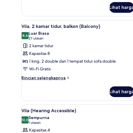
(Balcony)
lanjut
Lihat harg
untuk
Vila,
2
Lihat
Televisi plasma 55-inci dengan 
6
kamar
Vila, 2 kamar tidur, balkon (Balcony)
semua
tidur,
Luar Biasa
balkon
foto
8,6
8,6 dari 10
(27
27 ulasan
(Balcony)
untuk
ulasan)
2 kamar tidur
Vila,
Kapasitas 8
2
1 king, 2 double dan 1 tempat tidur sofa double
kamar
Wi-Fi Gratis
tidur,
balkon
Rincian
Rincian selengkapnya
lebih
(Balcony)
lanjut
Lihat harg
untuk
Vila,
2
Lihat
Televisi plasma 55-inci dengan 
3
kamar
Vila (Hearing Accessible)
semua
tidur,
Sempurna
balkon
foto
10,0
10,0 dari 10
(1
1 ulasan
(Balcony)
untuk
ulasan)
Kapasitas 4