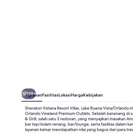
Resort
Villas,
Lake
Buena
Vista/Orlando
119+
Ringkasan
Fasilitas
Lokasi
Harga
Kebijakan
Sheraton Vistana Resort Villas, Lake Buena Vista/Orlando 
Orlando Vineland Premium Outlets. Setelah berenang di sa
& Grill, salah satu 3 restoran, yang menyajikan masakan 
bar tepi kolam renang, bar/lounge, serta fasilitas dalam 
layanan kamar mendapatkan nilai yang bagus dari para trav