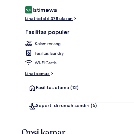
Ulasan
Istimewa
9,2
9,2 dari 10
Lihat total 6.378 ulasan
6 kolam rena
Fasilitas populer
Kolam renang
Fasilitas laundry
Wi-Fi Gratis
Lihat semua
Fasilitas utama
(12)
Seperti di rumah sendiri
(6)
Opsi kamar