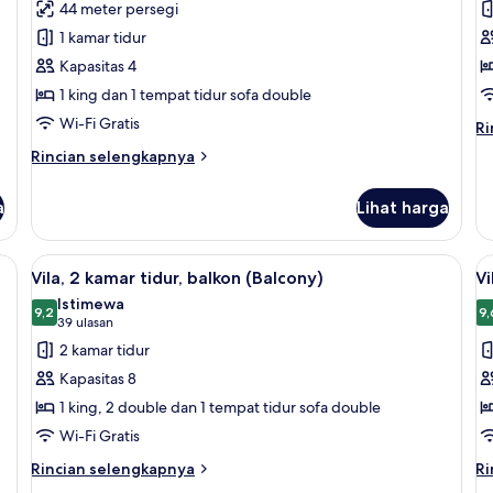
untuk
u
ulasan)
44 meter persegi
Kamar,
Vi
1 kamar tidur
1
2
Kapasitas 4
kamar
k
1 king dan 1 tempat tidur sofa double
tidur,
ti
Wi-Fi Gratis
balkon
b
Ri
Ri
le
(Balcony)
(
Rincian
Rincian selengkapnya
la
lebih
un
lanjut
Vil
a
Lihat harga
untuk
2
Kamar,
ka
1
lcony) | Area keluarga | Televisi plasma 55-inci dengan saluran TV kabel, TV, d
Lihat
Televisi plasma 55-inci dengan saluran
L
ti
4
kamar
Vila, 2 kamar tidur, balkon (Balcony)
Vi
ba
semua
s
tidur,
Istimewa
(B
balkon
foto
9,2
f
9,
9,2 dari 10
(39
39 ulasan
(Balcony)
untuk
u
ulasan)
2 kamar tidur
Vila,
Vi
Kapasitas 8
2
2
1 king, 2 double dan 1 tempat tidur sofa double
kamar
k
Wi-Fi Gratis
tidur,
ti
balkon
b
Rincian
Ri
Rincian selengkapnya
Ri
lebih
le