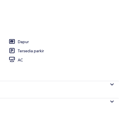
ng outdoor, dengan cabana gratis dan payung kolam renang
Dapur
Tersedia parkir
AC