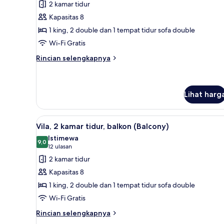
untuk
ulasan)
2 kamar tidur
Vila,
Kapasitas 8
2
1 king, 2 double dan 1 tempat tidur sofa double
kamar
Wi-Fi Gratis
tidur,
balkon
Rincian
Rincian selengkapnya
lebih
(Balcony)
lanjut
untuk
Vila,
Lihat harg
2
kamar
Lihat
Vila, 2 kamar tidur, balkon (Ba
tidur,
4
Vila, 2 kamar tidur, balkon (Balcony)
balkon
semua
Istimewa
(Balcony)
foto
9,0
9,0 dari 10
(12
12 ulasan
untuk
ulasan)
2 kamar tidur
Vila,
Kapasitas 8
2
1 king, 2 double dan 1 tempat tidur sofa double
kamar
Wi-Fi Gratis
tidur,
balkon
Rincian
Rincian selengkapnya
lebih