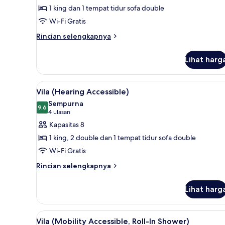
Vila
1 king dan 1 tempat tidur sofa double
(Hearing
Wi-Fi Gratis
Accessible)
Rincian
Rincian selengkapnya
lebih
lanjut
Lihat harg
untuk
Vila
(Hearing
Lihat
Televisi plasma 55-inci dengan 
6
Accessible)
Vila (Hearing Accessible)
semua
Sempurna
foto
9,6
9,6 dari 10
(4
4 ulasan
untuk
ulasan)
Kapasitas 8
Vila
1 king, 2 double dan 1 tempat tidur sofa double
(Hearing
Wi-Fi Gratis
Accessible)
Rincian
Rincian selengkapnya
lebih
lanjut
Lihat harg
untuk
Vila
(Hearing
Lihat
Televisi plasma 55-inci dengan 
3
Accessible)
Vila (Mobility Accessible, Roll-In Shower)