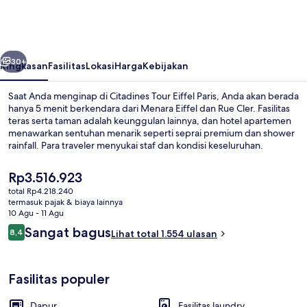
Eiffel
Paris
belumnya
Berikutnya
30+
Ringkasan
Fasilitas
Lokasi
Harga
Kebijakan
Saat Anda menginap di Citadines Tour Eiffel Paris, Anda akan berada
hanya 5 menit berkendara dari Menara Eiffel dan Rue Cler. Fasilitas
teras serta taman adalah keunggulan lainnya, dan hotel apartemen
menawarkan sentuhan menarik seperti seprai premium dan shower
rainfall. Para traveler menyukai staf dan kondisi keseluruhan.
Properti ini dapat ditempuh dengan berjalan kaki dari transportasi
umum: Stasiun La Motte-Picquet - Grenelle hanya beberapa
Harga
Rp3.516.923
langkah dan Stasiun Avenue Emile Zola berjarak 4 menit.
saat
total Rp4.218.240
ini
termasuk pajak & biaya lainnya
Studio, balkon (Eiffel Tower View) | Ba
Rp3.516.923
10 Agu - 11 Agu
Ulasan
Sangat bagus
8,4
Lihat total 1.554 ulasan
8,4 dari 10
Fasilitas populer
Dapur
Fasilitas laundry