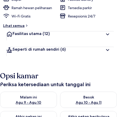
Ramah hewan peliharaan
Tersedia parkir
Wi-Fi Gratis
Resepsionis 24/7
Lihat semua
Fasilitas utama
(12)
Seperti di rumah sendiri
(6)
Opsi kamar
Periksa ketersediaan untuk tanggal ini
Periksa ketersediaan untuk malam ini Agu 9 - Agu 10
Periksa ketersediaan untuk be
Malam ini
Besok
Agu 9 - Agu 10
Agu 10 - Agu 11
Periksa ketersediaan untuk akhir pekan ini Agu 14 - Agu 16
Periksa ketersediaan untuk ak
Akhir pekan ini
Akhir pekan berikutnya