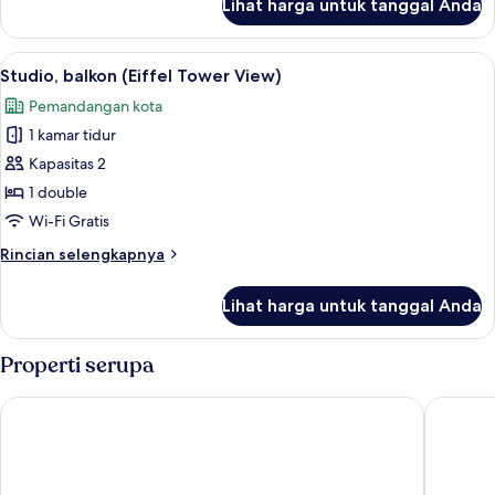
Lihat harga untuk tanggal Anda
untuk
Apartemen,
1
Lihat
Studio, balkon (Eiffel Tower View) | S
6
kamar
Studio, balkon (Eiffel Tower View)
semua
tidur
Pemandangan kota
(Eiffel
foto
Tower
1 kamar tidur
untuk
View)
Studio,
Kapasitas 2
balkon
1 double
(Eiffel
Wi-Fi Gratis
Tower
Rincian
Rincian selengkapnya
View)
lebih
lanjut
Lihat harga untuk tanggal Anda
untuk
Studio,
balkon
Properti serupa
(Eiffel
Tower
Pullman Paris Tour Eiffel
Aparthot
View)