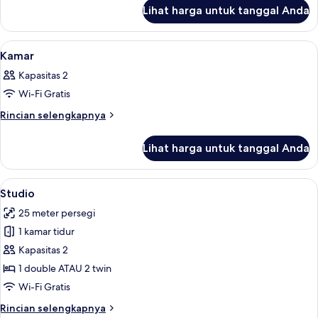
lanjut
Lihat harga untuk tanggal Anda
untuk
Kamar
Lihat
Seprai premium, brankas, meja kerja, 
15
Kamar
semua
Kapasitas 2
foto
Wi-Fi Gratis
untuk
Kamar
Rincian
Rincian selengkapnya
lebih
lanjut
Lihat harga untuk tanggal Anda
untuk
Kamar
Lihat
Studio | Seprai premium, brankas, meja
5
Studio
semua
25 meter persegi
foto
1 kamar tidur
untuk
Studio
Kapasitas 2
1 double ATAU 2 twin
Wi-Fi Gratis
Rincian
Rincian selengkapnya