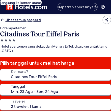
Langsung ke konten utama
Dapatkan aplikasinya
Lihat semua properti
Hotel apartemen
Citadines Tour Eiffel Paris
Properti
bintang
Hotel apartemen yang dekat dari Menara Eiffel, ditujukan untuk tamu
4.0
LGBTQ+
Pilih tanggal untuk melihat harga
Ke mana?
Tanggal
Traveler