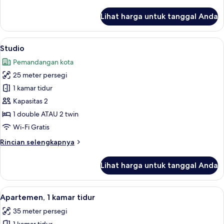
lebih
lanjut
Lihat harga untuk tanggal Anda
untuk
Studio
Lihat
Studio | Seprai premium, brankas, meja
6
Studio
semua
Pemandangan kota
foto
25 meter persegi
untuk
Studio
1 kamar tidur
Kapasitas 2
1 double ATAU 2 twin
Wi-Fi Gratis
Rincian
Rincian selengkapnya
lebih
lanjut
Lihat harga untuk tanggal Anda
untuk
Studio
Lihat
Seprai premium, brankas, meja kerja, 
5
Apartemen, 1 kamar tidur
semua
35 meter persegi
foto