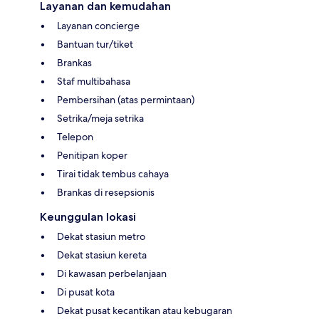
Layanan dan kemudahan
Layanan concierge
Bantuan tur/tiket
Brankas
Staf multibahasa
Pembersihan (atas permintaan)
Setrika/meja setrika
Telepon
Penitipan koper
Tirai tidak tembus cahaya
Brankas di resepsionis
Keunggulan lokasi
Dekat stasiun metro
Dekat stasiun kereta
Di kawasan perbelanjaan
Di pusat kota
Dekat pusat kecantikan atau kebugaran