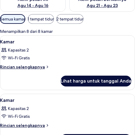
Agu 14 - Agu 16
Agu 21 - Agu 23
Filter
Semua kamar
1 tempat tidur
2 tempat tidur
tersedia
untuk
Menampilkan 8 dari 8 kamar
kamar
Lihat
Seprai premium, brankas, meja kerja, 
15
Kamar
semua
Kapasitas 2
foto
Wi-Fi Gratis
untuk
Kamar
Rincian
Rincian selengkapnya
lebih
lanjut
Lihat harga untuk tanggal Anda
untuk
Kamar
Lihat
Seprai premium, brankas, meja kerja, 
10
Kamar
semua
Kapasitas 2
foto
Wi-Fi Gratis
untuk
Kamar
Rincian
Rincian selengkapnya
lebih