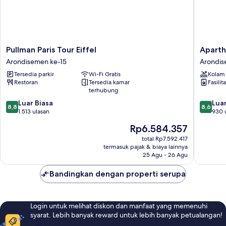
Pullman
Apartho
Pullman Paris Tour Eiffel
Aparth
Paris
Adagio
Arondisemen ke-15
Arondis
Tour
Paris
Tersedia parkir
Wi-Fi Gratis
Kolam
Eiffel
Centre
Restoran
Tersedia kamar
Fasilit
Arondisemen
Tour
terhubung
ke-
Eiffel
8.8
8.6
15
Luar Biasa
Arondi
Luar
8,8
8,6
dari
dari
1.513 ulasan
ke-
930 
10,
10,
15
Harga
Rp6.584.357
Luar
Luar
sekarang
Biasa,
Biasa,
total Rp7.592.417
Rp6.584.357
termasuk pajak & biaya lainnya
1.513
930
25 Agu - 26 Agu
ulasan
ulasan
Bandingkan dengan properti serupa
Login untuk melihat diskon dan manfaat yang memenuhi
syarat. Lebih banyak reward untuk lebih banyak petualangan!