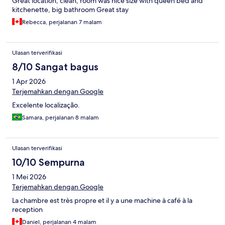
Great location, clean, room was nice size with queen bed and
kitchenette, big bathroom Great stay
Rebecca, perjalanan 7 malam
Ulasan terverifikasi
8/10 Sangat bagus
1 Apr 2026
Terjemahkan dengan Google
Excelente localização.
Samara, perjalanan 8 malam
Ulasan terverifikasi
10/10 Sempurna
1 Mei 2026
Terjemahkan dengan Google
La chambre est très propre et il y a une machine à café à la
reception
Daniel, perjalanan 4 malam