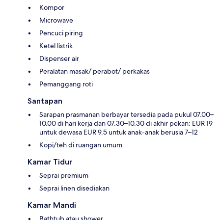
Kompor
Microwave
Pencuci piring
Ketel listrik
Dispenser air
Peralatan masak/ perabot/ perkakas
Pemanggang roti
Santapan
Sarapan prasmanan berbayar tersedia pada pukul 07.00–
10.00 di hari kerja dan 07.30–10.30 di akhir pekan: EUR 19
untuk dewasa EUR 9.5 untuk anak-anak berusia 7–12
Kopi/teh di ruangan umum
Kamar Tidur
Seprai premium
Seprai linen disediakan
Kamar Mandi
Bathtub atau shower