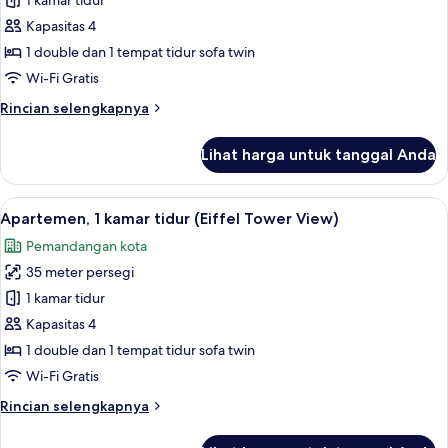
1 kamar tidur
untuk
Apartemen,
Kapasitas 4
1
1 double dan 1 tempat tidur sofa twin
kamar
Wi-Fi Gratis
tidur
Rincian
Rincian selengkapnya
lebih
lanjut
Lihat harga untuk tanggal Anda
untuk
Apartemen,
1
Lihat
Apartemen, 1 kamar tidur (Eiffel Tow
7
kamar
Apartemen, 1 kamar tidur (Eiffel Tower View)
semua
tidur
Pemandangan kota
foto
35 meter persegi
untuk
Apartemen,
1 kamar tidur
1
Kapasitas 4
kamar
1 double dan 1 tempat tidur sofa twin
tidur
Wi-Fi Gratis
(Eiffel
Rincian
Rincian selengkapnya
Tower
lebih
View)
lanjut