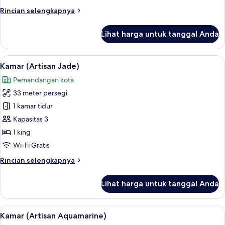
Rincian
Rincian selengkapnya
lebih
lanjut
Lihat harga untuk tanggal Anda
untuk
Kamar
(Artisan
Lihat
Kamar (Artisan Jade) | Seprai premium
4
Ruby)
Kamar (Artisan Jade)
semua
Pemandangan kota
foto
33 meter persegi
untuk
Kamar
1 kamar tidur
(Artisan
Kapasitas 3
Jade)
1 king
Wi-Fi Gratis
Rincian
Rincian selengkapnya
lebih
lanjut
Lihat harga untuk tanggal Anda
untuk
Kamar
(Artisan
Lihat
Kamar (Artisan Aquamarine) | Seprai 
4
Jade)
Kamar (Artisan Aquamarine)
semua