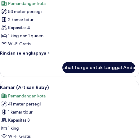
Pemandangan kota
foto
53 meter persegi
untuk
Kamar
2 kamar tidur
(Artisan
Kapasitas 4
Quartz)
1 king dan 1 queen
Wi-Fi Gratis
Rincian
Rincian selengkapnya
lebih
lanjut
Lihat harga untuk tanggal Anda
untuk
Kamar
(Artisan
Lihat
Kamar (Artisan Ruby) | Seprai premium
6
Quartz)
Kamar (Artisan Ruby)
semua
Pemandangan kota
foto
41 meter persegi
untuk
Kamar
1 kamar tidur
(Artisan
Kapasitas 3
Ruby)
1 king
Wi-Fi Gratis