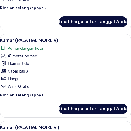
Rincian
Rincian selengkapnya
lebih
lanjut
Lihat harga untuk tanggal Anda
untuk
Kamar
(PALATIAL
Lihat
Kamar (PALATIAL NOIRE V) | Seprai pr
8
NOIRE
Kamar (PALATIAL NOIRE V)
semua
III)
Pemandangan kota
foto
41 meter persegi
untuk
Kamar
1 kamar tidur
(PALATIAL
Kapasitas 3
NOIRE
1 king
V)
Wi-Fi Gratis
Rincian
Rincian selengkapnya
lebih
lanjut
Lihat harga untuk tanggal Anda
untuk
Kamar
(PALATIAL
Lihat
Kamar (PALATIAL NOIRE VI) | Seprai p
8
NOIRE
Kamar (PALATIAL NOIRE VI)
semua