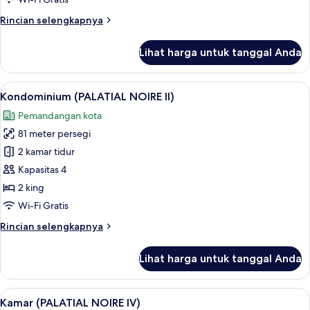
Rincian
Rincian selengkapnya
lebih
lanjut
Lihat harga untuk tanggal Anda
untuk
Apartemen
(PALATIAL
Lihat
Kondominium (PALATIAL NOIRE II) | 
10
NOIRE
Kondominium (PALATIAL NOIRE II)
semua
I)
Pemandangan kota
foto
81 meter persegi
untuk
Kondominium
2 kamar tidur
(PALATIAL
Kapasitas 4
NOIRE
2 king
II)
Wi-Fi Gratis
Rincian
Rincian selengkapnya
lebih
lanjut
Lihat harga untuk tanggal Anda
untuk
Kondominium
(PALATIAL
Lihat
Kamar (PALATIAL NOIRE IV) | Area kelu
8
NOIRE
Kamar (PALATIAL NOIRE IV)