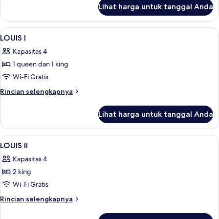
lanjut
Lihat harga untuk tanggal Anda
untuk
Apartemen
(GLAM
Lihat
Seprai premium, bantalan ekstra lemb
9
I)
LOUIS I
semua
Kapasitas 4
foto
1 queen dan 1 king
untuk
LOUIS
Wi-Fi Gratis
I
Rincian
Rincian selengkapnya
lebih
lanjut
Lihat harga untuk tanggal Anda
untuk
LOUIS
I
Lihat
Seprai premium, bantalan ekstra lemb
7
LOUIS II
semua
Kapasitas 4
foto
2 king
untuk
LOUIS
Wi-Fi Gratis
II
Rincian
Rincian selengkapnya
lebih
lanjut