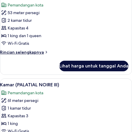
semua
II)
Pemandangan kota
foto
53 meter persegi
untuk
Kamar
2 kamar tidur
(PALATIAL
Kapasitas 4
NOIRE
1 king dan 1 queen
IV)
Wi-Fi Gratis
Rincian
Rincian selengkapnya
lebih
lanjut
Lihat harga untuk tanggal Anda
untuk
Kamar
(PALATIAL
Lihat
Kamar (PALATIAL NOIRE III) | Seprai p
10
NOIRE
Kamar (PALATIAL NOIRE III)
semua
IV)
Pemandangan kota
foto
61 meter persegi
untuk
Kamar
1 kamar tidur
(PALATIAL
Kapasitas 3
NOIRE
1 king
III)
Wi-Fi Gratis