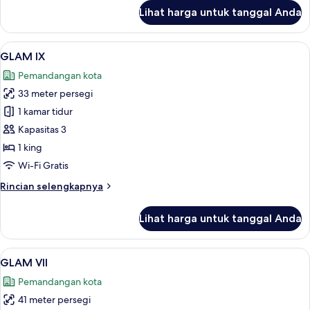
lanjut
Lihat harga untuk tanggal Anda
untuk
GLAM
X
Lihat
GLAM IX | Seprai premium, bantalan e
4
GLAM IX
semua
Pemandangan kota
foto
33 meter persegi
untuk
GLAM
1 kamar tidur
IX
Kapasitas 3
1 king
Wi-Fi Gratis
Rincian
Rincian selengkapnya
lebih
lanjut
Lihat harga untuk tanggal Anda
untuk
GLAM
IX
Lihat
GLAM VII | Seprai premium, bantalan e
5
GLAM VII
semua
Pemandangan kota
foto
41 meter persegi
untuk