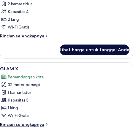
Kamar
2 kamar tidur
(LOUIS
Kapasitas 4
IV)
2 king
Wi-Fi Gratis
Rincian
Rincian selengkapnya
lebih
lanjut
Lihat harga untuk tanggal Anda
untuk
Kamar
(LOUIS
Lihat
GLAM X | Seprai premium, bantalan ek
5
IV)
GLAM X
semua
Pemandangan kota
foto
32 meter persegi
untuk
GLAM
1 kamar tidur
X
Kapasitas 3
1 king
Wi-Fi Gratis
Rincian
Rincian selengkapnya
lebih