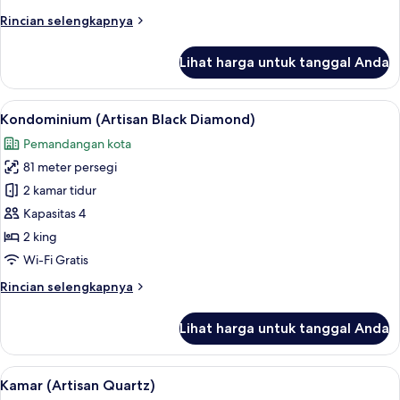
Rincian
Rincian selengkapnya
lebih
lanjut
Lihat harga untuk tanggal Anda
untuk
Kamar
(ARTISAN
Lihat
Kondominium (Artisan Black Diamond) |
7
LAZULI)
Kondominium (Artisan Black Diamond)
semua
Pemandangan kota
foto
81 meter persegi
untuk
Kondominium
2 kamar tidur
(Artisan
Kapasitas 4
Black
2 king
Diamond)
Wi-Fi Gratis
Rincian
Rincian selengkapnya
lebih
lanjut
Lihat harga untuk tanggal Anda
untuk
Kondominium
(Artisan
Lihat
Kamar (Artisan Quartz) | Area keluarga
7
Black
Kamar (Artisan Quartz)
semua
Diamond)