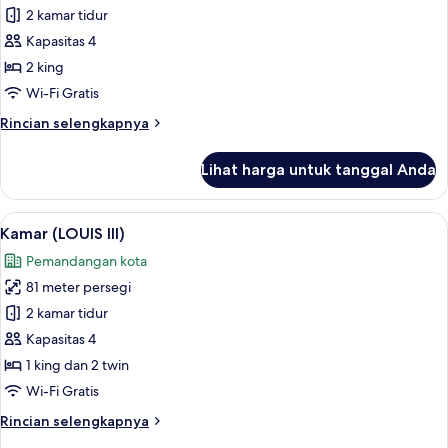
Kamar
2 kamar tidur
(LOUIS
Kapasitas 4
II)
2 king
Wi-Fi Gratis
Rincian
Rincian selengkapnya
lebih
lanjut
Lihat harga untuk tanggal Anda
untuk
Kamar
(LOUIS
Lihat
Kamar (LOUIS III) | Area keluarga | Sm
7
II)
Kamar (LOUIS III)
semua
Pemandangan kota
foto
81 meter persegi
untuk
Kamar
2 kamar tidur
(LOUIS
Kapasitas 4
III)
1 king dan 2 twin
Wi-Fi Gratis
Rincian
Rincian selengkapnya
lebih