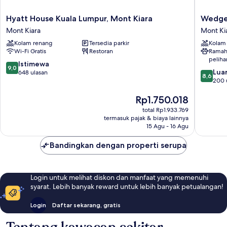
Hyatt
Wedge
Hyatt House Kuala Lumpur, Mont Kiara
Wedgew
House
Residen
Mont Kiara
Mont Ki
Kuala
Mont'
Kolam renang
Tersedia parkir
Kolam
Lumpur,
Kiara
Wi-Fi Gratis
Restoran
Ramah
Mont
Mont
peliha
Kiara
Kiara
9.0
Istimewa
9,0
8.6
Mont
Luar
dari
648 ulasan
8,6
dari
Kiara
200 
10,
10,
Istimewa,
Harga
Rp1.750.018
Luar
648
sekarang
Biasa,
ulasan
total Rp1.933.769
Rp1.750.018
200
termasuk pajak & biaya lainnya
ulasan
15 Agu - 16 Agu
Bandingkan dengan properti serupa
Login untuk melihat diskon dan manfaat yang memenuhi
syarat. Lebih banyak reward untuk lebih banyak petualangan!
Login
Daftar sekarang, gratis