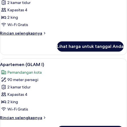
Kondominium
2 kamar tidur
(GLAM
Kapasitas 4
II)
2 king
Wi-Fi Gratis
Rincian
Rincian selengkapnya
lebih
lanjut
Lihat harga untuk tanggal Anda
untuk
Kondominium
(GLAM
Lihat
Apartemen (GLAM I) | Area keluarga | 
6
II)
Apartemen (GLAM I)
semua
Pemandangan kota
foto
90 meter persegi
untuk
Apartemen
2 kamar tidur
(GLAM
Kapasitas 4
I)
2 king
Wi-Fi Gratis
Rincian
Rincian selengkapnya
lebih