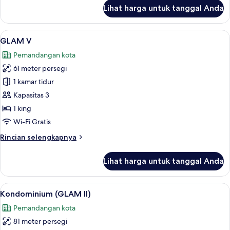
lanjut
Lihat harga untuk tanggal Anda
untuk
GLAM
VI
Lihat
GLAM V | Area keluarga | Smart TV 55-
5
GLAM V
semua
Pemandangan kota
foto
61 meter persegi
untuk
GLAM
1 kamar tidur
V
Kapasitas 3
1 king
Wi-Fi Gratis
Rincian
Rincian selengkapnya
lebih
lanjut
Lihat harga untuk tanggal Anda
untuk
GLAM
V
Lihat
Kondominium (GLAM II) | Area keluarga
8
Kondominium (GLAM II)
semua
Pemandangan kota
foto
81 meter persegi
untuk