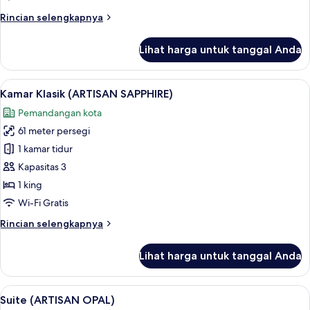
Rincian
Rincian selengkapnya
lebih
lanjut
Lihat harga untuk tanggal Anda
untuk
Kamar
(PALATIAL
Lihat
Kamar Klasik (ARTISAN SAPPHIRE) | Are
8
NOIRE
Kamar Klasik (ARTISAN SAPPHIRE)
semua
VII)
Pemandangan kota
foto
61 meter persegi
untuk
Kamar
1 kamar tidur
Klasik
Kapasitas 3
(ARTISAN
1 king
SAPPHIRE)
Wi-Fi Gratis
Rincian
Rincian selengkapnya
lebih
lanjut
Lihat harga untuk tanggal Anda
untuk
Kamar
Klasik
Lihat
Suite (ARTISAN OPAL) | Seprai premiu
6
(ARTISAN
Suite (ARTISAN OPAL)
semua
SAPPHIRE)