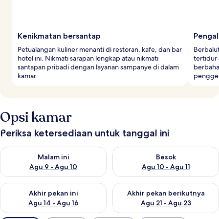
Kenikmatan bersantap
Penga
Petualangan kuliner menanti di restoran, kafe, dan bar
Berbalu
hotel ini. Nikmati sarapan lengkap atau nikmati
tertidur
santapan pribadi dengan layanan sampanye di dalam
berbahan
kamar.
penggel
Opsi kamar
Periksa ketersediaan untuk tanggal ini
Periksa ketersediaan untuk malam ini Agu 9 - Agu 10
Periksa ketersediaan untuk be
Malam ini
Besok
Agu 9 - Agu 10
Agu 10 - Agu 11
Periksa ketersediaan untuk akhir pekan ini Agu 14 - Agu 16
Periksa ketersediaan untuk ak
Akhir pekan ini
Akhir pekan berikutnya
Agu 14 - Agu 16
Agu 21 - Agu 23