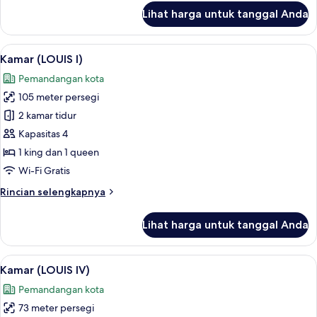
lanjut
Lihat harga untuk tanggal Anda
untuk
Kamar
(LOUIS
Lihat
Smart TV 55-inci dengan saluran TV di
7
III)
Kamar (LOUIS I)
semua
Pemandangan kota
foto
105 meter persegi
untuk
Kamar
2 kamar tidur
(LOUIS
Kapasitas 4
I)
1 king dan 1 queen
Wi-Fi Gratis
Rincian
Rincian selengkapnya
lebih
lanjut
Lihat harga untuk tanggal Anda
untuk
Kamar
(LOUIS
Lihat
Kamar (LOUIS IV) | Area keluarga | Sma
8
I)
Kamar (LOUIS IV)
semua
Pemandangan kota
foto
73 meter persegi
untuk