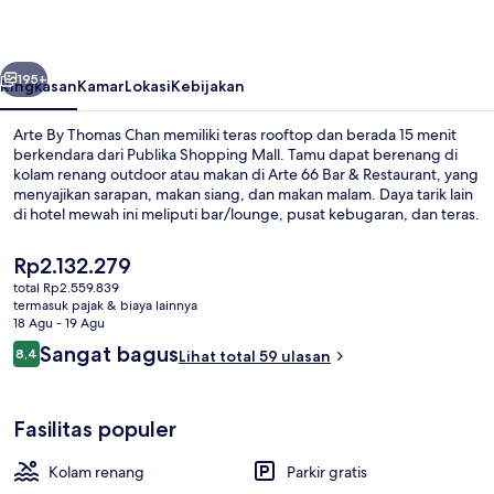
Chan
belumnya
Berikutnya
195+
Ringkasan
Kamar
Lokasi
Kebijakan
Arte By Thomas Chan memiliki teras rooftop dan berada 15 menit
berkendara dari Publika Shopping Mall. Tamu dapat berenang di
kolam renang outdoor atau makan di Arte 66 Bar & Restaurant, yang
menyajikan sarapan, makan siang, dan makan malam. Daya tarik lain
di hotel mewah ini meliputi bar/lounge, pusat kebugaran, dan teras.
Harga
Rp2.132.279
saat
total Rp2.559.839
ini
termasuk pajak & biaya lainnya
Lounge lobi
Rp2.132.279
18 Agu - 19 Agu
Ulasan
Sangat bagus
8,4
Lihat total 59 ulasan
8,4 dari 10
Fasilitas populer
Kolam renang
Parkir gratis