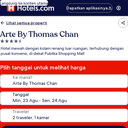
Langsung ke konten utama
Dapatkan aplikasinya
Lihat semua properti
Arte By Thomas Chan
Properti
bintang
Hotel mewah dengan kolam renang luar ruangan, terhubung dengan
4.5
pusat konvensi, di dekat Publika Shopping Mall
Pilih tanggal untuk melihat harga
Ke mana?
Tanggal
Traveler