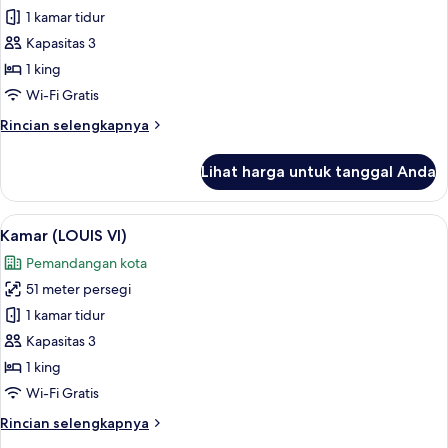
Kamar
1 kamar tidur
(LOUIS
Kapasitas 3
VII)
1 king
Wi-Fi Gratis
Rincian
Rincian selengkapnya
lebih
lanjut
Lihat harga untuk tanggal Anda
untuk
Kamar
(LOUIS
Lihat
Kamar (LOUIS VI) | Seprai premium, ba
6
VII)
Kamar (LOUIS VI)
semua
Pemandangan kota
foto
51 meter persegi
untuk
Kamar
1 kamar tidur
(LOUIS
Kapasitas 3
VI)
1 king
Wi-Fi Gratis
Rincian
Rincian selengkapnya
lebih