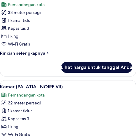
V)
Pemandangan kota
foto
33 meter persegi
untuk
Kamar
1 kamar tidur
(PALATIAL
Kapasitas 3
NOIRE
1 king
VI)
Wi-Fi Gratis
Rincian
Rincian selengkapnya
lebih
lanjut
Lihat harga untuk tanggal Anda
untuk
Kamar
(PALATIAL
Lihat
Kamar (PALATIAL NOIRE VII) | Seprai p
7
NOIRE
Kamar (PALATIAL NOIRE VII)
semua
VI)
Pemandangan kota
foto
32 meter persegi
untuk
Kamar
1 kamar tidur
(PALATIAL
Kapasitas 3
NOIRE
1 king
VII)
Wi-Fi Gratis