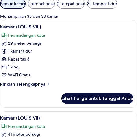
Filter
Semua kamar
1 tempat tidur
2 tempat tidur
3+ tempat tidur
tersedia
untuk
Menampilkan 33 dari 33 kamar
kamar
Lihat
Kamar (LOUIS VIII) | Seprai premium, 
4
Kamar (LOUIS VIII)
semua
Pemandangan kota
foto
29 meter persegi
untuk
Kamar
1 kamar tidur
(LOUIS
Kapasitas 3
VIII)
1 king
Wi-Fi Gratis
Rincian
Rincian selengkapnya
lebih
lanjut
Lihat harga untuk tanggal Anda
untuk
Kamar
(LOUIS
Lihat
Kamar (LOUIS VII) | Seprai premium, b
4
VIII)
Kamar (LOUIS VII)
semua
Pemandangan kota
foto
41 meter persegi
untuk