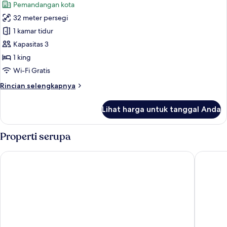
Pemandangan kota
foto
32 meter persegi
untuk
Kamar
1 kamar tidur
(Artisan
Kapasitas 3
Aquamarine)
1 king
Wi-Fi Gratis
Rincian
Rincian selengkapnya
lebih
lanjut
Lihat harga untuk tanggal Anda
untuk
Kamar
(Artisan
Properti serupa
Aquamarine)
Hyatt House Kuala Lumpur, Mont Kiara
Wedgewo