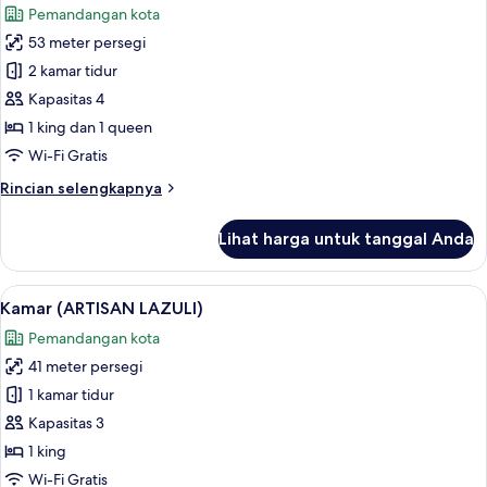
Pemandangan kota
foto
53 meter persegi
untuk
Suite
2 kamar tidur
(ARTISAN
Kapasitas 4
OPAL)
1 king dan 1 queen
Wi-Fi Gratis
Rincian
Rincian selengkapnya
lebih
lanjut
Lihat harga untuk tanggal Anda
untuk
Suite
(ARTISAN
Lihat
Kamar (ARTISAN LAZULI) | Seprai prem
4
OPAL)
Kamar (ARTISAN LAZULI)
semua
Pemandangan kota
foto
41 meter persegi
untuk
Kamar
1 kamar tidur
(ARTISAN
Kapasitas 3
LAZULI)
1 king
Wi-Fi Gratis