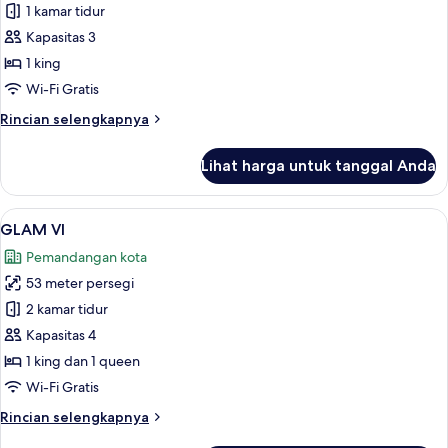
GLAM
1 kamar tidur
VII
Kapasitas 3
1 king
Wi-Fi Gratis
Rincian
Rincian selengkapnya
lebih
lanjut
Lihat harga untuk tanggal Anda
untuk
GLAM
VII
Lihat
GLAM VI | Area keluarga | Smart TV 55
6
GLAM VI
semua
Pemandangan kota
foto
53 meter persegi
untuk
GLAM
2 kamar tidur
VI
Kapasitas 4
1 king dan 1 queen
Wi-Fi Gratis
Rincian
Rincian selengkapnya
lebih