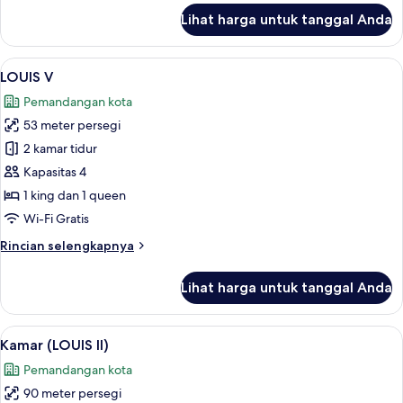
lanjut
Lihat harga untuk tanggal Anda
untuk
Kamar
(LOUIS
Lihat
LOUIS V | Area keluarga | Smart TV 55-
6
VI)
LOUIS V
semua
Pemandangan kota
foto
53 meter persegi
untuk
LOUIS
2 kamar tidur
V
Kapasitas 4
1 king dan 1 queen
Wi-Fi Gratis
Rincian
Rincian selengkapnya
lebih
lanjut
Lihat harga untuk tanggal Anda
untuk
LOUIS
V
Lihat
Smart TV 55-inci dengan saluran TV di
6
Kamar (LOUIS II)
semua
Pemandangan kota
foto
90 meter persegi
untuk