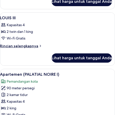
Lihat harga untuk tanggal Anda
untuk
LOUIS
II
Lihat
Seprai premium, bantalan ekstra lemb
9
LOUIS III
semua
Kapasitas 4
foto
2 twin dan 1 king
untuk
LOUIS
Wi-Fi Gratis
III
Rincian
Rincian selengkapnya
lebih
lanjut
Lihat harga untuk tanggal Anda
untuk
LOUIS
III
Lihat
Apartemen (PALATIAL NOIRE I) | Ruang
12
Apartemen (PALATIAL NOIRE I)
semua
Pemandangan kota
foto
90 meter persegi
untuk
Apartemen
2 kamar tidur
(PALATIAL
Kapasitas 4
NOIRE
2 king
I)
Wi-Fi Gratis