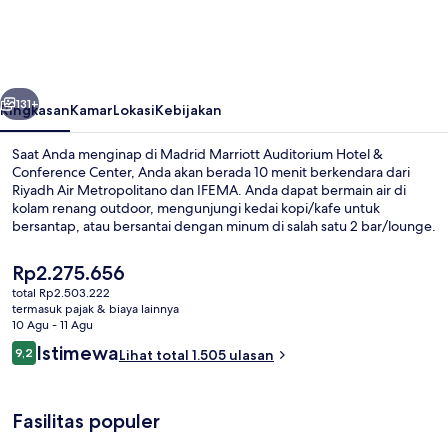
Auditorium
Hotel
&
belumnya
Berikutnya
Conference
131+
Ringkasan
Kamar
Lokasi
Kebijakan
Center
Saat Anda menginap di Madrid Marriott Auditorium Hotel &
Conference Center, Anda akan berada 10 menit berkendara dari
Riyadh Air Metropolitano dan IFEMA. Anda dapat bermain air di
kolam renang outdoor, mengunjungi kedai kopi/kafe untuk
bersantap, atau bersantai dengan minum di salah satu 2 bar/lounge.
Fasilitas seperti kolam renang indoor, antar-jemput bandara gratis,
dan pusat kebugaran 24 jam adalah keunggulan lain yang bisa Anda
Harga
Rp2.275.656
nikmati. Para traveler terkesan dengan tempat tidur di kamar dan
saat
total Rp2.503.222
staf.
ini
termasuk pajak & biaya lainnya
Eksterior
Rp2.275.656
10 Agu - 11 Agu
Ulasan
Istimewa
9,2
Lihat total 1.505 ulasan
9,2 dari 10
Fasilitas populer