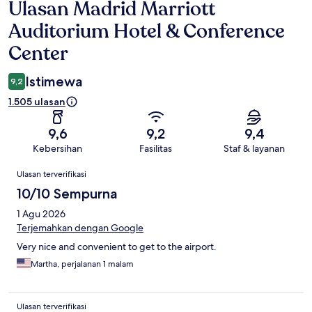
Ulasan Madrid Marriott
Ulasan
Auditorium Hotel & Conference
Center
Istimewa
9,2
1.505 ulasan
9,6
9,2
9,4
Kebersihan
Fasilitas
Staf & layanan
Ulasan
Ulasan terverifikasi
10/10 Sempurna
1 Agu 2026
Terjemahkan dengan Google
Very nice and convenient to get to the airport.
Martha, perjalanan 1 malam
Ulasan terverifikasi