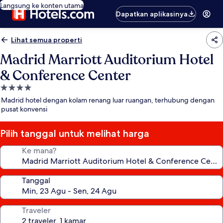
Langsung ke konten utama
Dapatkan aplikasinya
Lihat semua properti
Madrid Marriott Auditorium Hotel
& Conference Center
Properti
bintang
Madrid hotel dengan kolam renang luar ruangan, terhubung dengan
4.0
pusat konvensi
Pilih tanggal untuk melihat harga
Ke mana?
Tanggal
Traveler