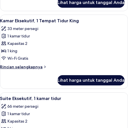
Lihat harga untuk tanggal Anda
untuk
Kamar,
2
Lihat
Minibar, brankas, meja kerja, dan setri
11
Tempat
Kamar Eksekutif, 1 Tempat Tidur King
semua
Tidur
33 meter persegi
Twin
foto
1 kamar tidur
untuk
Kamar
Kapasitas 2
Eksekutif,
1 king
1
Wi-Fi Gratis
Tempat
Rincian
Rincian selengkapnya
Tidur
lebih
King
lanjut
Lihat harga untuk tanggal Anda
untuk
Kamar
Eksekutif,
Lihat
Suite Eksekutif, 1 kamar tidur | Minibar
15
1
Suite Eksekutif, 1 kamar tidur
semua
Tempat
66 meter persegi
Tidur
foto
King
1 kamar tidur
untuk
Suite
Kapasitas 2