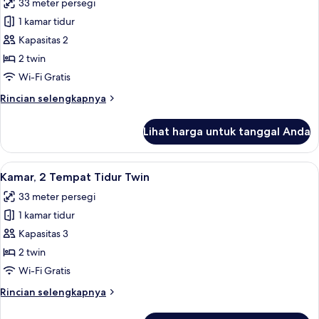
33 meter persegi
Tidur
foto
King
1 kamar tidur
untuk
Kamar
Kapasitas 2
Premium,
2 twin
2
Wi-Fi Gratis
Tempat
Rincian
Rincian selengkapnya
Tidur
lebih
Twin
lanjut
Lihat harga untuk tanggal Anda
untuk
Kamar
Premium,
Lihat
Kamar, 2 Tempat Tidur Twin | Minibar, 
8
2
Kamar, 2 Tempat Tidur Twin
semua
Tempat
33 meter persegi
Tidur
foto
Twin
1 kamar tidur
untuk
Kamar,
Kapasitas 3
2
2 twin
Tempat
Wi-Fi Gratis
Tidur
Rincian
Rincian selengkapnya
Twin
lebih
lanjut