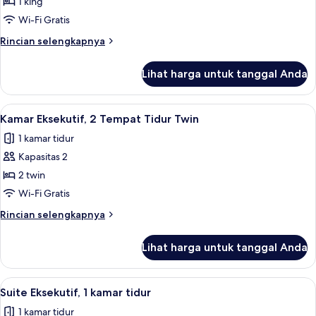
Eksekutif,
1 king
1
Wi-Fi Gratis
kamar
Rincian
Rincian selengkapnya
tidur
lebih
lanjut
Lihat harga untuk tanggal Anda
untuk
Suite
Eksekutif,
Lihat
Minibar, brankas, meja kerja, dan setri
10
1
Kamar Eksekutif, 2 Tempat Tidur Twin
semua
kamar
1 kamar tidur
tidur
foto
Kapasitas 2
untuk
Kamar
2 twin
Eksekutif,
Wi-Fi Gratis
2
Rincian
Rincian selengkapnya
Tempat
lebih
Tidur
lanjut
Lihat harga untuk tanggal Anda
untuk
Twin
Kamar
Eksekutif,
Lihat
Suite Eksekutif, 1 kamar tidur | Minibar
6
2
Suite Eksekutif, 1 kamar tidur
semua
Tempat
1 kamar tidur
Tidur