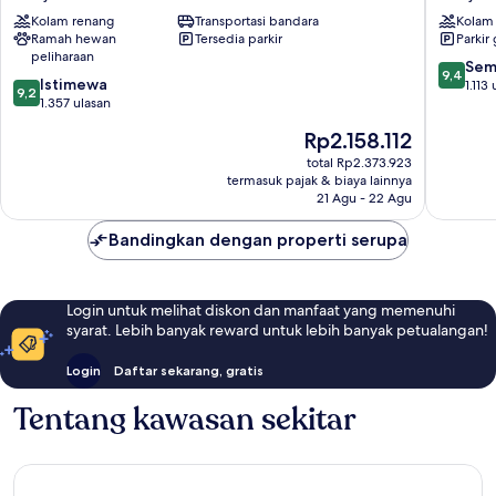
Airport
Barajas
Kolam renang
Transportasi bandara
Kolam
Barajas
Ramah hewan
Tersedia parkir
Parkir 
peliharaan
9.4
Sem
9,4
9.2
Istimewa
dari
1.113
9,2
dari
1.357 ulasan
10,
10,
Sempur
Harga
Rp2.158.112
Istimewa,
1.113
sekarang
1.357
total Rp2.373.923
ulasan
Rp2.158.112
termasuk pajak & biaya lainnya
ulasan
21 Agu - 22 Agu
Bandingkan dengan properti serupa
Login untuk melihat diskon dan manfaat yang memenuhi
syarat. Lebih banyak reward untuk lebih banyak petualangan!
Login
Daftar sekarang, gratis
Tentang kawasan sekitar