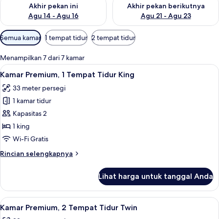
Periksa ketersediaan untuk akhir pekan ini Agu 14 - Agu 16
Periksa ketersediaan untuk ak
Akhir pekan ini
Akhir pekan berikutnya
Agu 14 - Agu 16
Agu 21 - Agu 23
Filter
Semua kamar
1 tempat tidur
2 tempat tidur
tersedia
untuk
Menampilkan 7 dari 7 kamar
kamar
Lihat
Minibar, brankas, meja kerja, dan setri
8
Kamar Premium, 1 Tempat Tidur King
semua
33 meter persegi
foto
1 kamar tidur
untuk
Kamar
Kapasitas 2
Premium,
1 king
1
Wi-Fi Gratis
Tempat
Rincian
Rincian selengkapnya
Tidur
lebih
King
lanjut
Lihat harga untuk tanggal Anda
untuk
Kamar
Premium,
Lihat
Minibar, brankas, meja kerja, dan setri
9
1
Kamar Premium, 2 Tempat Tidur Twin
semua
Tempat