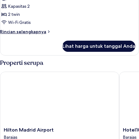
foto
Twin
Kapasitas 2
untuk
Suite
2 twin
Eksekutif,
Wi-Fi Gratis
1
Rincian
Rincian selengkapnya
kamar
lebih
tidur
lanjut
Lihat harga untuk tanggal Anda
untuk
Suite
Eksekutif,
Properti serupa
1
kamar
Hilton Madrid Airport
Hotel101
tidur
Hilton
Hotel101
Hilton Madrid Airport
Hotel1
Madrid
Madrid
Barajas
Barajas