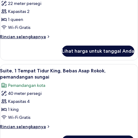
Bebas
22 meter persegi
Kamar,
Asap
Kapasitas 2
1
Rokok,
pemandangan
Tempat
1 queen
sungai
Tidur
Wi-Fi Gratis
Queen,
Rincian
Rincian selengkapnya
Bebas
lebih
Asap
lanjut
Lihat harga untuk tanggal Anda
untuk
Rokok,
Kamar,
pemandangan
1
Lihat
Minibar, brankas, meja kerja, dan rua
kota
5
Tempat
Suite, 1 Tempat Tidur King, Bebas Asap Rokok,
semua
Tidur
pemandangan sungai
Queen,
foto
Pemandangan kota
Bebas
untuk
Asap
40 meter persegi
Suite,
Rokok,
Kapasitas 4
1
pemandangan
kota
Tempat
1 king
Tidur
Wi-Fi Gratis
King,
Rincian
Rincian selengkapnya
Bebas
lebih
lanjut