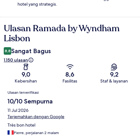
hotel yang strategis.
Ulasan Ramada by Wyndham
Ulasan
Lisbon
Sangat Bagus
8,8
1.150 ulasan
9,0
8,6
9,2
Kebersihan
Fasilitas
Staf & layanan
Ulasan
Ulasan terverifikasi
10/10 Sempurna
11 Jul 2026
Terjemahkan dengan Google
Très bon hotel
Pierre, perjalanan 2 malam