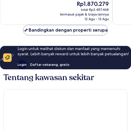
Harga
Rp1.870.279
Biasa,
1.436
sekarang
1.013
ulasan
total Rp2.457.468
Rp1.870.279
ulasan
termasuk pajak & biaya lainnya
12 Agu - 13 Agu
Bandingkan dengan properti serupa
Login untuk melihat diskon dan manfaat yang memenuhi
syarat. Lebih banyak reward untuk lebih banyak petualangan!
Login
Daftar sekarang, gratis
Tentang kawasan sekitar