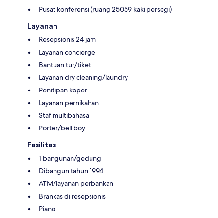
Pusat konferensi (ruang 25059 kaki persegi)
Layanan
Resepsionis 24 jam
Layanan concierge
Bantuan tur/tiket
Layanan dry cleaning/laundry
Penitipan koper
Layanan pernikahan
Staf multibahasa
Porter/bell boy
Fasilitas
1 bangunan/gedung
Dibangun tahun 1994
ATM/layanan perbankan
Brankas di resepsionis
Piano