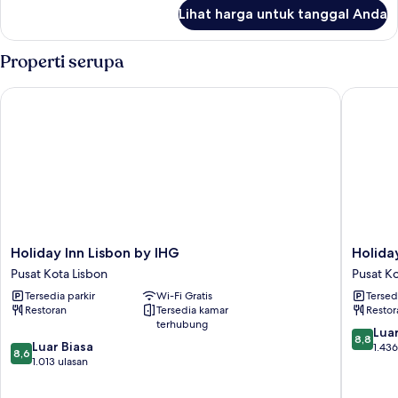
difabel,
lanjut
Lihat harga untuk tanggal Anda
untuk
pemandangan
Kamar,
kota
1
Properti serupa
Tempat
Tidur
Holiday Inn Lisbon by IHG
Holiday 
Queen,
akses
difabel,
pemandangan
kota
Holiday
Holiday
Holiday Inn Lisbon by IHG
Holida
Inn
Inn
Pusat Kota Lisbon
Pusat Ko
Lisbon
Lisbon
Tersedia parkir
Wi-Fi Gratis
Tersed
by
Continen
Restoran
Tersedia kamar
Restor
IHG
by
terhubung
Pusat
IHG
8.8
Luar
8,8
8.6
Kota
Luar Biasa
Pusat
dari
1.436
8,6
dari
Lisbon
1.013 ulasan
Kota
10,
10,
Lisbon
Luar
Luar
Biasa,