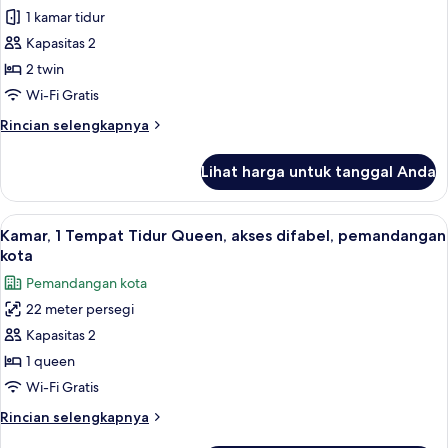
Rokok,
1 kamar tidur
Superior,
pemandangan
kota
2
Kapasitas 2
Tempat
2 twin
Tidur
Wi-Fi Gratis
Twin,
Rincian
Rincian selengkapnya
Bebas
lebih
Asap
lanjut
Lihat harga untuk tanggal Anda
untuk
Rokok,
Kamar
pemandangan
Superior,
Lihat
Minibar, brankas, meja kerja, dan rua
sungai
6
2
Kamar, 1 Tempat Tidur Queen, akses difabel, pemandangan
semua
Tempat
kota
Tidur
foto
Pemandangan kota
Twin,
untuk
Bebas
22 meter persegi
Kamar,
Asap
Kapasitas 2
1
Rokok,
pemandangan
Tempat
1 queen
sungai
Tidur
Wi-Fi Gratis
Queen,
Rincian
Rincian selengkapnya
akses
lebih