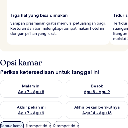
Tiga hal yang bisa dimakan
Tidur 
Sarapan prasmanan gratis memulai petualangan pagi.
Tertidur
Restoran dan bar melengkapi tempat makan hotel ini
ruangan 
dengan pilihan yang lezat.
Bangun 
melalui 
Opsi kamar
Periksa ketersediaan untuk tanggal ini
Periksa ketersediaan untuk malam ini Agu 7 - Agu 8
Periksa ketersediaan untuk be
Malam ini
Besok
Agu 7 - Agu 8
Agu 8 - Agu 9
Periksa ketersediaan untuk akhir pekan ini Agu 7 - Agu 9
Periksa ketersediaan untuk ak
Akhir pekan ini
Akhir pekan berikutnya
Agu 7 - Agu 9
Agu 14 - Agu 16
Filter
Semua kamar
1 tempat tidur
2 tempat tidur