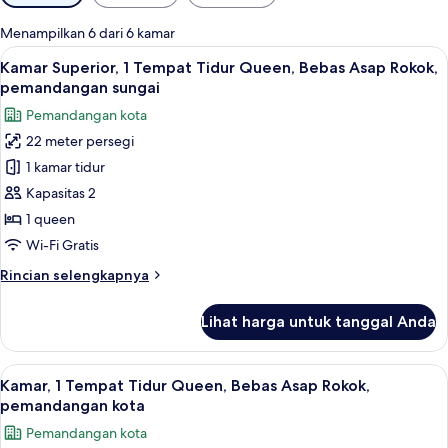
tersedia
untuk
Menampilkan 6 dari 6 kamar
kamar
Lihat
Kamar Superior, 1 Tempat Tidur Queen
6
Kamar Superior, 1 Tempat Tidur Queen, Bebas Asap Rokok,
semua
pemandangan sungai
foto
Pemandangan kota
untuk
22 meter persegi
Kamar
1 kamar tidur
Superior,
1
Kapasitas 2
Tempat
1 queen
Tidur
Wi-Fi Gratis
Queen,
Rincian
Rincian selengkapnya
Bebas
lebih
Asap
lanjut
Lihat harga untuk tanggal Anda
untuk
Rokok,
Kamar
pemandangan
Superior,
Lihat
Minibar, brankas, meja kerja, dan rua
sungai
6
1
Kamar, 1 Tempat Tidur Queen, Bebas Asap Rokok,
semua
Tempat
pemandangan kota
Tidur
foto
Pemandangan kota
Queen,
untuk