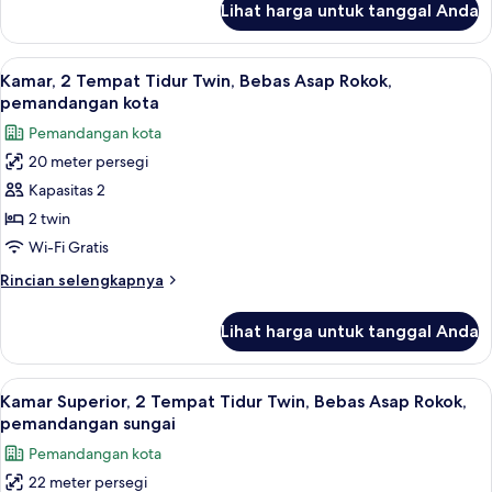
Asap
Lihat harga untuk tanggal Anda
untuk
Rokok,
Suite,
pemandangan
1
Lihat
Kamar, 2 Tempat Tidur Twin, Bebas As
sungai
6
Tempat
Kamar, 2 Tempat Tidur Twin, Bebas Asap Rokok,
semua
Tidur
pemandangan kota
King,
foto
Pemandangan kota
Bebas
untuk
Asap
20 meter persegi
Kamar,
Rokok,
Kapasitas 2
2
pemandangan
sungai
Tempat
2 twin
Tidur
Wi-Fi Gratis
Twin,
Rincian
Rincian selengkapnya
Bebas
lebih
Asap
lanjut
Lihat harga untuk tanggal Anda
untuk
Rokok,
Kamar,
pemandangan
2
Lihat
Minibar, brankas, meja kerja, dan rua
kota
6
Tempat
Kamar Superior, 2 Tempat Tidur Twin, Bebas Asap Rokok,
semua
Tidur
pemandangan sungai
Twin,
foto
Pemandangan kota
Bebas
untuk
Asap
22 meter persegi
Kamar