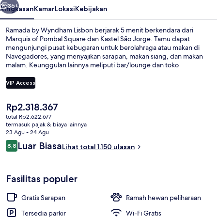
36+
Ringkasan
Kamar
Lokasi
Kebijakan
Ramada by Wyndham Lisbon berjarak 5 menit berkendara dari
Marquis of Pombal Square dan Kastel São Jorge. Tamu dapat
mengunjungi pusat kebugaran untuk berolahraga atau makan di
Navegadores, yang menyajikan sarapan, makan siang, dan makan
malam. Keunggulan lainnya meliputi bar/lounge dan toko
roti/camilan. Para wisatawan menyukainya karena sangat dekat dari
transportasi umum: hanya beberapa langkah dari Stasiun Olaias dan
VIP Access
Stasiun Alameda hanya 14 menit.
Harga
Rp2.318.367
Eksterior
saat
total Rp2.622.677
ini
termasuk pajak & biaya lainnya
Rp2.318.367
23 Agu - 24 Agu
Ulasan
Luar Biasa
8,8
Lihat total 1.150 ulasan
8,8 dari 10
Fasilitas populer
Gratis Sarapan
Ramah hewan peliharaan
Tersedia parkir
Wi-Fi Gratis