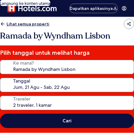
Langsung ke konten utama
Dapatkan aplikasinya
Lihat semua properti
Ramada by Wyndham Lisbon
Pilih tanggal untuk melihat harga
Ke mana?
Tanggal
Traveler
Cari