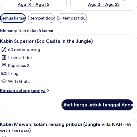
Agu 14 - Agu 16
Agu 21 - Agu 23
Filter
Semua kamar
1 tempat tidur
3+ tempat tidur
tersedia
untuk
Menampilkan 6 dari 6 kamar
kamar
Lihat
Kabin Superior (Eco Casita in the Jungl
14
Kabin Superior (Eco Casita in the Jungle)
semua
60 meter persegi
foto
1 kamar tidur
untuk
Kabin
Kapasitas 2
Superior
1 king
(Eco
Wi-Fi Gratis
Casita
Rincian
Rincian selengkapnya
in
lebih
the
lanjut
Lihat harga untuk tanggal Anda
untuk
Jungle)
Kabin
Superior
Lihat
Kabin Mewah, kolam renang pribadi (
16
(Eco
Kabin Mewah, kolam renang pribadi (Jungle villa NAH-HA
semua
Casita
with Terrace)
in
foto