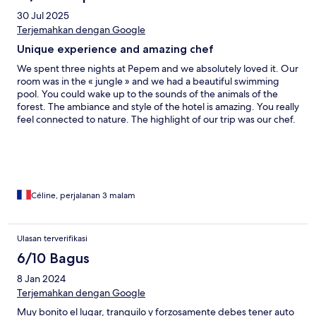
they have is absolutely beautiful. There is a yoga Palapa,
30 Jul 2025
massages available, you could stay for weeks and never be
Terjemahkan dengan Google
bored. Oh how I wish I could!
Unique experience and amazing chef
We spent three nights at Pepem and we absolutely loved it. Our
room was in the « jungle » and we had a beautiful swimming
pool. You could wake up to the sounds of the animals of the
forest. The ambiance and style of the hotel is amazing. You really
feel connected to nature. The highlight of our trip was our chef.
We have eaten in a lot of fancy places but I can tell you that our
chef’s food was on another level! Lot’s of flavor and colors! He
was always available for a little talk and gave us many tips for our
vacation. We saw comments regarding insects in the rooms: you
are in the jungle, so obviously, you may have a few insects in
your room. Our recommandation is just to close
Céline, perjalanan 3 malam
doors/windows/mostiquo net and avoid putting your lights on
at night and you will survivre! We also comments regarding the
fact that the windows cannot be locked, we confirm however,
Ulasan terverifikasi
we felt secure to be honest. The staff made us feel like family,
6/10 Bagus
we would recommend the place for the retreats they are
planning on doing!
8 Jan 2024
Terjemahkan dengan Google
Muy bonito el lugar, tranquilo y forzosamente debes tener auto