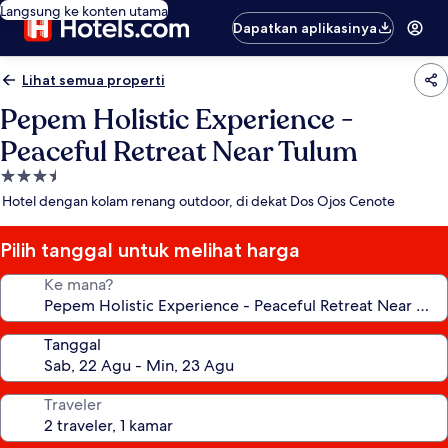
Langsung ke konten utama
Dapatkan aplikasinya
Lihat semua properti
Pepem Holistic Experience -
Peaceful Retreat Near Tulum
Properti
bintang
Hotel dengan kolam renang outdoor, di dekat Dos Ojos Cenote
3.5
Pilih tanggal untuk melihat harga
Ke mana?
Tanggal
Traveler