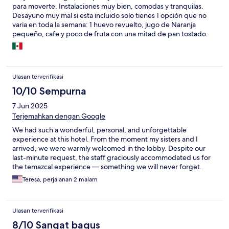
para moverte. Instalaciones muy bien, comodas y tranquilas.
Desayuno muy mal si esta incluido solo tienes 1 opción que no
varia en toda la semana: 1 huevo revuelto, jugo de Naranja
pequeño, cafe y poco de fruta con una mitad de pan tostado.
No tiene aire acondicionado, se meten ratones a tu cuarto si
tienes algo de comida, la cocina solo una pequeña plancha no es
posible cocinar nada. Baños si privacidad. No tienes sufucientes
ganchos para colgar la ropa ni espacio para guardar nada. La
Ulasan terverifikasi
descripción de las habitaciones en la pagina no describen la
realidad
10/10 Sempurna
7 Jun 2025
Terjemahkan dengan Google
We had such a wonderful, personal, and unforgettable
experience at this hotel. From the moment my sisters and I
arrived, we were warmly welcomed in the lobby. Despite our
last-minute request, the staff graciously accommodated us for
the temazcal experience — something we will never forget.
Pedro, the hotel manager, went above and beyond to make
Teresa, perjalanan 2 malam
sure everything ran smoothly for us. He worked hard to fit us
into the temazcal ceremony and helped coordinate taxis for our
last-minute requests. His kindness and effort made a big
Ulasan terverifikasi
difference in our stay. Our shaman, Miguel, was incredibly
thoughtful and made us feel safe and supported throughout
8/10 Sangat bagus