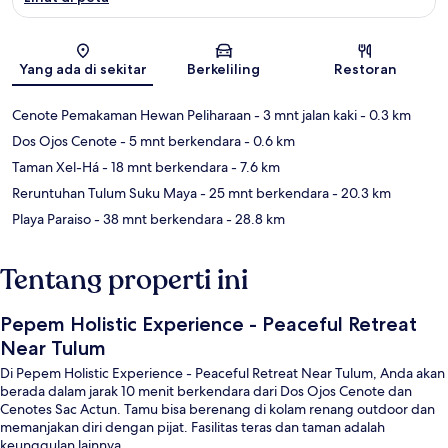
Peta
Yang ada di sekitar
Berkeliling
Restoran
Cenote Pemakaman Hewan Peliharaan
- 3 mnt jalan kaki
- 0.3 km
Dos Ojos Cenote
- 5 mnt berkendara
- 0.6 km
Taman Xel-Há
- 18 mnt berkendara
- 7.6 km
Reruntuhan Tulum Suku Maya
- 25 mnt berkendara
- 20.3 km
Playa Paraiso
- 38 mnt berkendara
- 28.8 km
Tentang properti ini
Pepem Holistic Experience - Peaceful Retreat
Near Tulum
Di Pepem Holistic Experience - Peaceful Retreat Near Tulum, Anda akan
berada dalam jarak 10 menit berkendara dari Dos Ojos Cenote dan
Cenotes Sac Actun. Tamu bisa berenang di kolam renang outdoor dan
memanjakan diri dengan pijat. Fasilitas teras dan taman adalah
keunggulan lainnya.