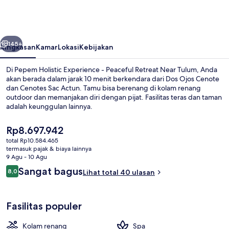
Experience
-
Peaceful
belumnya
Berikutnya
Retreat
145+
Ringkasan
Kamar
Lokasi
Kebijakan
Near
Di Pepem Holistic Experience - Peaceful Retreat Near Tulum, Anda
Tulum
akan berada dalam jarak 10 menit berkendara dari Dos Ojos Cenote
dan Cenotes Sac Actun. Tamu bisa berenang di kolam renang
outdoor dan memanjakan diri dengan pijat. Fasilitas teras dan taman
adalah keunggulan lainnya.
Harga
Rp8.697.942
saat
total Rp10.584.465
ini
termasuk pajak & biaya lainnya
Kabin Mewah, kolam renang pribadi (
Rp8.697.942
9 Agu - 10 Agu
Ulasan
Sangat bagus
8,0
Lihat total 40 ulasan
8,0 dari 10
Fasilitas populer
Kolam renang
Spa