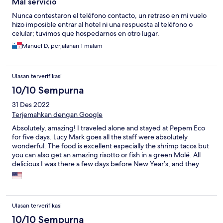
Mal servicio
Nunca contestaron el teléfono contacto, un retraso en mi vuelo
hizo imposible entrar al hotel ni una respuesta al teléfono o
celular; tuvimos que hospedarnos en otro lugar.
Manuel D, perjalanan 1 malam
Ulasan terverifikasi
10/10 Sempurna
31 Des 2022
Terjemahkan dengan Google
Absolutely, amazing! I traveled alone and stayed at Pepem Eco
for five days. Lucy Mark goes all the staff were absolutely
wonderful. The food is excellent especially the shrimp tacos but
you can also get an amazing risotto or fish in a green Molé. All
delicious I was there a few days before New Year’s, and they
offered a Tamiscal with a local shaman. It was exactly what I
needed to leave this year behind and head into the future with
open eyes hears heart and mind, the owner, Juan Carlos even
attended the Temescal with his wife, and we all ate and drank
Ulasan terverifikasi
together afterwards. They offer free bicycles so you can bike to
the mini cenote’s all in very very close proximity, the cenote pool
10/10 Sempurna