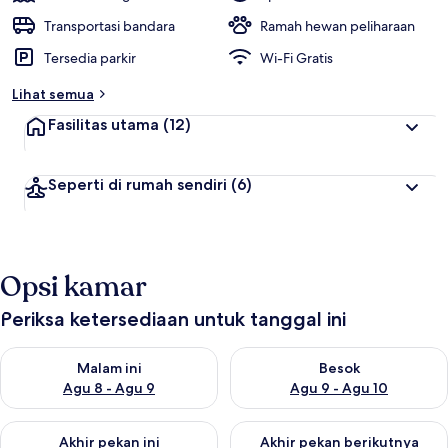
Transportasi bandara
Ramah hewan peliharaan
Tersedia parkir
Wi-Fi Gratis
Lihat semua
Fasilitas utama
(12)
Seperti di rumah sendiri
(6)
Opsi kamar
Periksa ketersediaan untuk tanggal ini
Periksa ketersediaan untuk malam ini Agu 8 - Agu 9
Periksa ketersediaan untuk be
Malam ini
Besok
Agu 8 - Agu 9
Agu 9 - Agu 10
Periksa ketersediaan untuk akhir pekan ini Agu 14 - Agu 16
Periksa ketersediaan untuk ak
Akhir pekan ini
Akhir pekan berikutnya