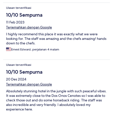
Ulasan terverifikasi
10/10 Sempurna
11 Feb 2023
Terjemahkan dengan Google
I highly recommend this place it was exactly what we were
looking for. The staff was amazing and the chefs amazing! hands
down to the chefs.
Ernest Edward, perjalanan 4 malam
Ulasan terverifikasi
10/10 Sempurna
20 Des 2024
Terjemahkan dengan Google
Absolutely stunning hotel in the jungle with such peaceful vibes.
It was extremely close to the Dos Onos Cenotes so I was able to
check those out and do some horseback riding. The staff was
also incredible and very friendly. I absolutely loved my
experience here.