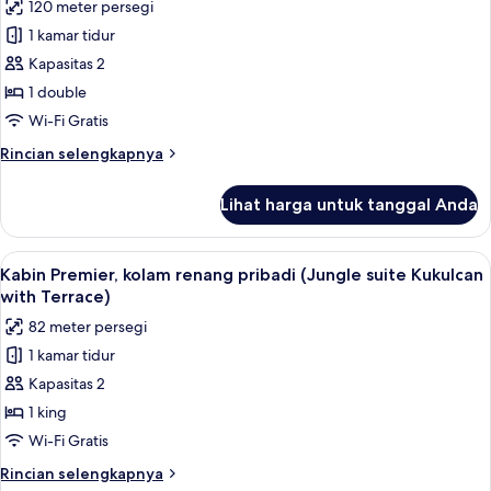
120 meter persegi
the
untuk
Jungle)
1 kamar tidur
Kabin
Kapasitas 2
Mewah,
kolam
1 double
renang
Wi-Fi Gratis
pribadi
Rincian
Rincian selengkapnya
(Jungle
lebih
villa
lanjut
Lihat harga untuk tanggal Anda
untuk
NAH-
Kabin
HA
Mewah,
Lihat
Kabin Premier, kolam renang pribadi (J
with
12
kolam
Kabin Premier, kolam renang pribadi (Jungle suite Kukulcan
semua
renang
Terrace)
with Terrace)
pribadi
foto
82 meter persegi
(Jungle
untuk
villa
1 kamar tidur
Kabin
NAH-
Kapasitas 2
Premier,
HA
with
kolam
1 king
Terrace)
renang
Wi-Fi Gratis
pribadi
Rincian
Rincian selengkapnya
(Jungle