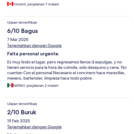
authentic presence! I can't wait to come back to Pepem and
Vincent, perjalanan 7 malam
host my own yoga retreat one day, as it is a beautiful space for
healing experiences. We highly recommend this magical haven
in the Mayan jungle. Thank you so much Pepem (means
Ulasan terverifikasi
'butterly' in Mexico!) Vincent and Roman from Canada
6/10 Bagus
7 Mar 2025
Terjemahkan dengan Google
Falta personal urgente.
Es muy lindo el lugar, pero regresamos llenos d espulgas, y no
tienen servicio para la hora de comida, solo desayuno y cena. No
cuentan Con el personal Necesario el concinero hace maravillas,
mesero, bartender, limpieza hace todo pobre.
NATALY, perjalanan 2 malam
Ulasan terverifikasi
2/10 Buruk
19 Feb 2025
Terjemahkan dengan Google