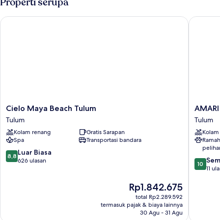
Properti serupa
Cielo Maya Beach Tulum
AMARI U
Cielo
AMARI
Cielo Maya Beach Tulum
AMARI
Maya
Uptown
Tulum
Tulum
Beach
Tulum
Kolam renang
Gratis Sarapan
Kolam
Tulum
Tulum
Spa
Transportasi bandara
Ramah
Tulum
peliha
8.8
Luar Biasa
8,8
10.0
Sem
dari
626 ulasan
10
dari
11 ul
10,
10,
Luar
Harga
Rp1.842.675
Sempur
Biasa,
sekarang
11
626
total Rp2.289.592
Rp1.842.675
ulasan
ulasan
termasuk pajak & biaya lainnya
30 Agu - 31 Agu