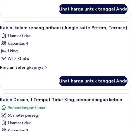
lebih
suite
lanjut
Lihat harga untuk tanggal Anda
untuk
Kukulcan
Kabin
with
Premier,
Lihat
Kabin, kolam renang pribadi (Jungle su
Terrace)
13
kolam
Kabin, kolam renang pribadi (Jungle suite Petem, Terrace)
semua
renang
1 kamar tidur
pribadi
foto
(Jungle
Kapasitas 4
untuk
suite
Kabin,
1 king
Kukulcan
kolam
with
Wi-Fi Gratis
Terrace)
renang
Rincian
Rincian selengkapnya
pribadi
lebih
(Jungle
lanjut
Lihat harga untuk tanggal Anda
untuk
suite
Kabin,
Petem,
kolam
Lihat
Kabin Desain, 1 Tempat Tidur King, pe
Terrace)
18
renang
Kabin Desain, 1 Tempat Tidur King, pemandangan kebun
semua
pribadi
Pemandangan taman
(Jungle
foto
suite
65 meter persegi
untuk
Petem,
Kabin
1 kamar tidur
Terrace)
Desain,
Kapasitas 3