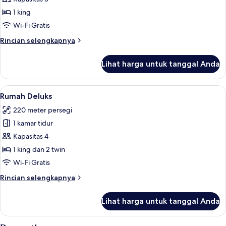
1
1 king
Tempat
Wi-Fi Gratis
Tidur
Rincian
Rincian selengkapnya
King,
lebih
pemandangan
lanjut
Lihat harga untuk tanggal Anda
kebun
untuk
Kabin
Desain,
Lihat
Rumah Deluks | Seprai premium, brankas
11
1
Rumah Deluks
semua
Tempat
220 meter persegi
Tidur
foto
King,
1 kamar tidur
untuk
pemandangan
Rumah
Kapasitas 4
kebun
Deluks
1 king dan 2 twin
Wi-Fi Gratis
Rincian
Rincian selengkapnya
lebih
lanjut
Lihat harga untuk tanggal Anda
untuk
Rumah
Deluks