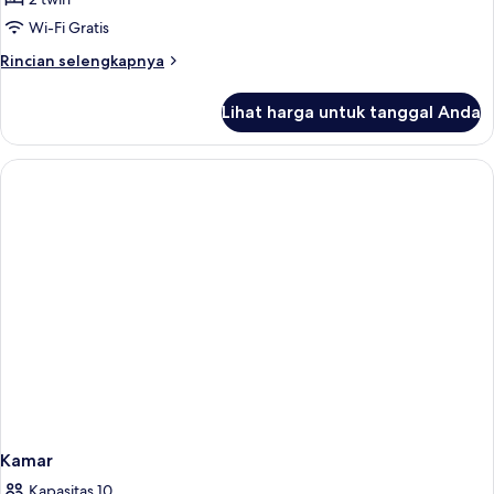
Bebas
Wi-Fi Gratis
Asap
Rincian
Rincian selengkapnya
Rokok
lebih
lanjut
Lihat harga untuk tanggal Anda
untuk
Kamar
Triple,
Bebas
Asap
Rokok
Kamar
Kapasitas 10