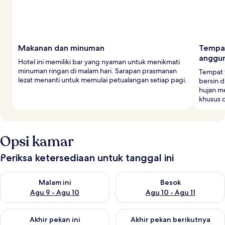
Makanan dan minuman
Tempat
anggu
Hotel ini memiliki bar yang nyaman untuk menikmati
minuman ringan di malam hari. Sarapan prasmanan
Tempat 
lezat menanti untuk memulai petualangan setiap pagi.
bersin d
hujan m
khusus d
Opsi kamar
Periksa ketersediaan untuk tanggal ini
Periksa ketersediaan untuk malam ini Agu 9 - Agu 10
Periksa ketersediaan untuk be
Malam ini
Besok
Agu 9 - Agu 10
Agu 10 - Agu 11
Periksa ketersediaan untuk akhir pekan ini Agu 14 - Agu 16
Periksa ketersediaan untuk ak
Akhir pekan ini
Akhir pekan berikutnya