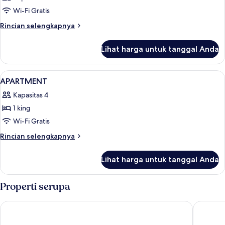
Wi-Fi Gratis
Rincian
Rincian selengkapnya
lebih
lanjut
Lihat harga untuk tanggal Anda
untuk
Kamar
Lihat
Seprai antialergi, brankas, meja kerja
6
APARTMENT
semua
Kapasitas 4
foto
1 king
untuk
APARTMENT
Wi-Fi Gratis
Rincian
Rincian selengkapnya
lebih
lanjut
Lihat harga untuk tanggal Anda
untuk
APARTMENT
Properti serupa
Boutique Hotel Das Tigra
Austria 