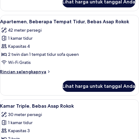
Lihat harga untuk tanggal Anda
untuk
Asap
Kamar
Rokok
Double
Lihat
Apartemen, Beberapa Tempat Tidur, Beb
7
atau
Apartemen, Beberapa Tempat Tidur, Bebas Asap Rokok
semua
Twin
42 meter persegi
Deluks,
foto
Bebas
1 kamar tidur
untuk
Asap
Apartemen,
Kapasitas 4
Rokok
Beberapa
2 twin dan 1 tempat tidur sofa queen
Tempat
Wi-Fi Gratis
Tidur,
Rincian
Rincian selengkapnya
Bebas
lebih
Asap
lanjut
Lihat harga untuk tanggal Anda
untuk
Rokok
Apartemen,
Beberapa
Lihat
Kamar Triple, Bebas Asap Rokok | Sepra
11
Tempat
Kamar Triple, Bebas Asap Rokok
semua
Tidur,
30 meter persegi
Bebas
foto
Asap
1 kamar tidur
untuk
Rokok
Kamar
Kapasitas 3
Triple,
2 twin