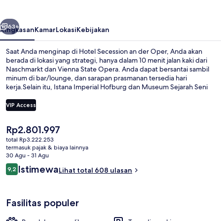
der
Oper
belumnya
Berikutnya
63+
Ringkasan
Kamar
Lokasi
Kebijakan
Saat Anda menginap di Hotel Secession an der Oper, Anda akan
berada di lokasi yang strategi, hanya dalam 10 menit jalan kaki dari
Naschmarkt dan Vienna State Opera. Anda dapat bersantai sambil
minum di bar/lounge, dan sarapan prasmanan tersedia hari
kerja.Selain itu, Istana Imperial Hofburg dan Museum Sejarah Seni
hanya berjarak 10 menit berjalan kaki.Para wisatawan menyukai
lokasinya untuk mengunjungi tempat menarik dan karena sangat
VIP Access
dekat dari transportasi umum: U-Bahn Museumsquartier hanya 5
menit dan Burgring Halte Trem hanya 5 menit.
Harga
Rp2.801.997
Eksterior
saat
total Rp3.222.253
ini
termasuk pajak & biaya lainnya
Rp2.801.997
30 Agu - 31 Agu
Ulasan
Istimewa
9,2
Lihat total 608 ulasan
9,2 dari 10
Fasilitas populer