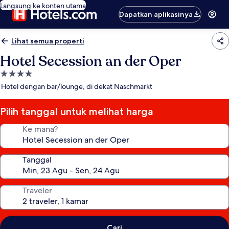
Langsung ke konten utama
Dapatkan aplikasinya
Lihat semua properti
Hotel Secession an der Oper
Properti
bintang
Hotel dengan bar/lounge, di dekat Naschmarkt
4.0
Pilih tanggal untuk melihat harga
Ke mana?
Tanggal
Traveler
Cari