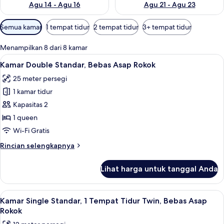
Agu 14 - Agu 16
Agu 21 - Agu 23
Filter
Semua kamar
1 tempat tidur
2 tempat tidur
3+ tempat tidur
tersedia
untuk
Menampilkan 8 dari 8 kamar
kamar
Lihat
Kamar Double Standar, Bebas Asap Roko
8
Kamar Double Standar, Bebas Asap Rokok
semua
25 meter persegi
foto
1 kamar tidur
untuk
Kamar
Kapasitas 2
Double
1 queen
Standar,
Wi-Fi Gratis
Bebas
Rincian
Rincian selengkapnya
Asap
lebih
Rokok
lanjut
Lihat harga untuk tanggal Anda
untuk
Kamar
Double
Lihat
Kamar Single Standar, 1 Tempat Tidur T
5
Standar,
Kamar Single Standar, 1 Tempat Tidur Twin, Bebas Asap
semua
Bebas
Rokok
Asap
foto