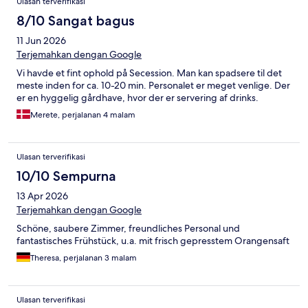
Ulasan terverifikasi
8/10 Sangat bagus
11 Jun 2026
Terjemahkan dengan Google
Vi havde et fint ophold på Secession. Man kan spadsere til det
meste inden for ca. 10-20 min. Personalet er meget venlige. Der
er en hyggelig gårdhave, hvor der er servering af drinks.
Merete, perjalanan 4 malam
Ulasan terverifikasi
10/10 Sempurna
13 Apr 2026
Terjemahkan dengan Google
Schöne, saubere Zimmer, freundliches Personal und
fantastisches Frühstück, u.a. mit frisch gepresstem Orangensaft
Theresa, perjalanan 3 malam
Ulasan terverifikasi