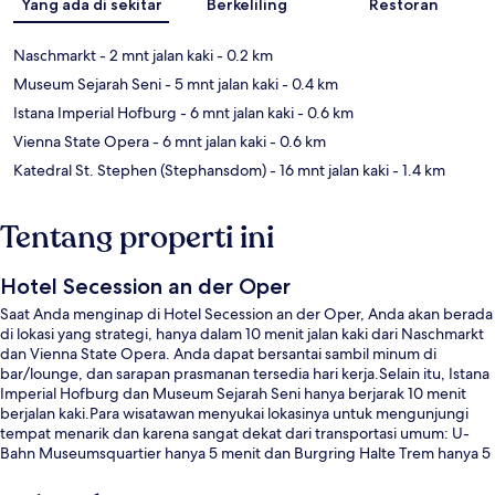
Yang ada di sekitar
Berkeliling
Restoran
Naschmarkt
- 2 mnt jalan kaki
- 0.2 km
Museum Sejarah Seni
- 5 mnt jalan kaki
- 0.4 km
Istana Imperial Hofburg
- 6 mnt jalan kaki
- 0.6 km
Vienna State Opera
- 6 mnt jalan kaki
- 0.6 km
Katedral St. Stephen (Stephansdom)
- 16 mnt jalan kaki
- 1.4 km
Tentang properti ini
Hotel Secession an der Oper
Saat Anda menginap di Hotel Secession an der Oper, Anda akan berada
di lokasi yang strategi, hanya dalam 10 menit jalan kaki dari Naschmarkt
dan Vienna State Opera. Anda dapat bersantai sambil minum di
bar/lounge, dan sarapan prasmanan tersedia hari kerja.Selain itu, Istana
Imperial Hofburg dan Museum Sejarah Seni hanya berjarak 10 menit
berjalan kaki.Para wisatawan menyukai lokasinya untuk mengunjungi
tempat menarik dan karena sangat dekat dari transportasi umum: U-
Bahn Museumsquartier hanya 5 menit dan Burgring Halte Trem hanya 5
menit.