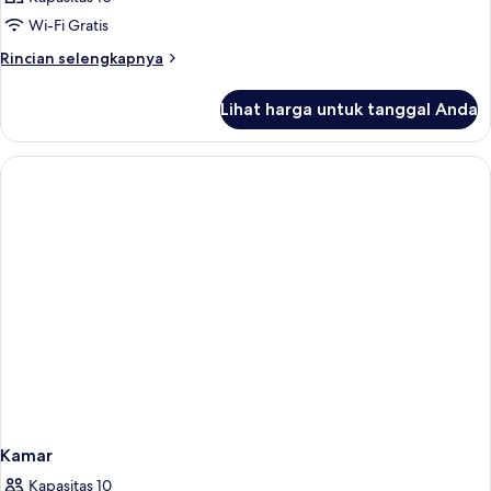
Wi-Fi Gratis
Rincian
Rincian selengkapnya
lebih
lanjut
Lihat harga untuk tanggal Anda
untuk
Kamar
Kamar
Kapasitas 10