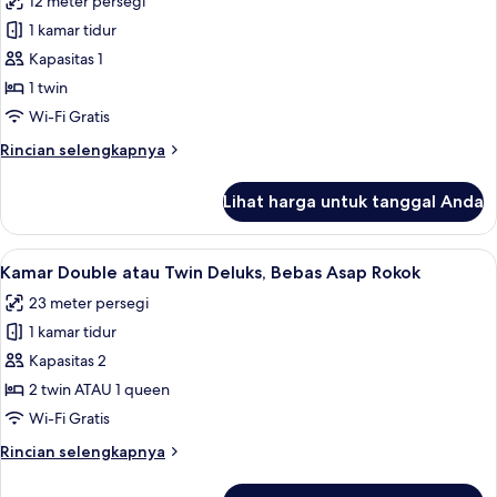
12 meter persegi
Rokok
untuk
1 kamar tidur
Kamar
Kapasitas 1
Single
Standar,
1 twin
1
Wi-Fi Gratis
Tempat
Rincian
Rincian selengkapnya
Tidur
lebih
Twin,
lanjut
Lihat harga untuk tanggal Anda
untuk
Bebas
Kamar
Asap
Single
Lihat
Kamar Double atau Twin Deluks, Bebas 
Rokok
11
Standar,
Kamar Double atau Twin Deluks, Bebas Asap Rokok
semua
1
23 meter persegi
Tempat
foto
Tidur
1 kamar tidur
untuk
Twin,
Kamar
Kapasitas 2
Bebas
Double
Asap
2 twin ATAU 1 queen
Rokok
atau
Wi-Fi Gratis
Twin
Rincian
Rincian selengkapnya
Deluks,
lebih
Bebas
lanjut