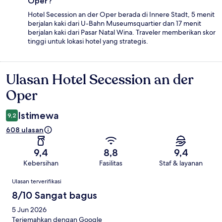
Oper?
Hotel Secession an der Oper berada di Innere Stadt, 5 menit
berjalan kaki dari U-Bahn Museumsquartier dan 17 menit
berjalan kaki dari Pasar Natal Wina. Traveler memberikan skor
tinggi untuk lokasi hotel yang strategis.
Ulasan Hotel Secession an der
Ulasan
Oper
Istimewa
9,2
608 ulasan
9,4
8,8
9,4
Kebersihan
Fasilitas
Staf & layanan
Ulasan
Ulasan terverifikasi
8/10 Sangat bagus
5 Jun 2026
Terjemahkan dengan Google