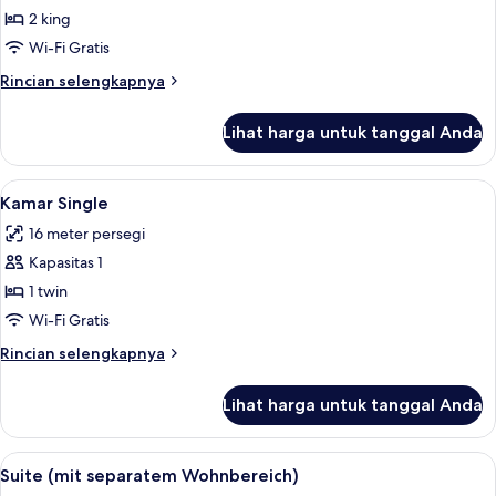
Keluarga
2 king
Wi-Fi Gratis
Rincian
Rincian selengkapnya
lebih
lanjut
Lihat harga untuk tanggal Anda
untuk
Kamar
Keluarga
Lihat
Kamar Single | Seprai antialergi, bran
6
Kamar Single
semua
16 meter persegi
foto
Kapasitas 1
untuk
Kamar
1 twin
Single
Wi-Fi Gratis
Rincian
Rincian selengkapnya
lebih
lanjut
Lihat harga untuk tanggal Anda
untuk
Kamar
Single
Lihat
Suite (mit separatem Wohnbereich) | S
16
Suite (mit separatem Wohnbereich)
semua