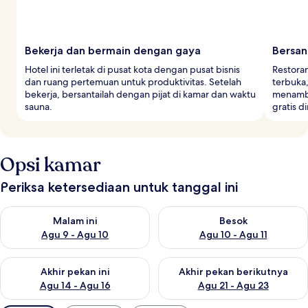
Bekerja dan bermain dengan gaya
Bersan
Hotel ini terletak di pusat kota dengan pusat bisnis
Restoran
dan ruang pertemuan untuk produktivitas. Setelah
terbuka
bekerja, bersantailah dengan pijat di kamar dan waktu
menamba
sauna.
gratis d
Opsi kamar
Periksa ketersediaan untuk tanggal ini
Periksa ketersediaan untuk malam ini Agu 9 - Agu 10
Periksa ketersediaan untuk be
Malam ini
Besok
Agu 9 - Agu 10
Agu 10 - Agu 11
Periksa ketersediaan untuk akhir pekan ini Agu 14 - Agu 16
Periksa ketersediaan untuk ak
Akhir pekan ini
Akhir pekan berikutnya
Agu 14 - Agu 16
Agu 21 - Agu 23