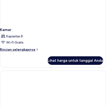
Kamar
Kapasitas 8
Wi-Fi Gratis
Rincian
Rincian selengkapnya
lebih
lanjut
Lihat harga untuk tanggal Anda
untuk
Kamar