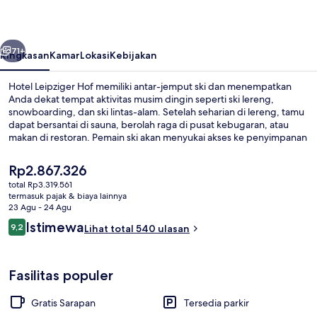
belumnya
Berikutnya
71+
Ringkasan
Kamar
Lokasi
Kebijakan
Hotel Leipziger Hof memiliki antar-jemput ski dan menempatkan
Anda dekat tempat aktivitas musim dingin seperti ski lereng,
snowboarding, dan ski lintas-alam. Setelah seharian di lereng, tamu
dapat bersantai di sauna, berolah raga di pusat kebugaran, atau
makan di restoran. Pemain ski akan menyukai akses ke penyimpanan
alat ski. Para traveler terkesan dengan staf.
Harga
Rp2.867.326
saat
total Rp3.319.561
ini
termasuk pajak & biaya lainnya
Resepsionis
Rp2.867.326
23 Agu - 24 Agu
Ulasan
Istimewa
9,2
Lihat total 540 ulasan
9,2 dari 10
Fasilitas populer
Gratis Sarapan
Tersedia parkir