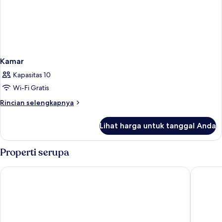
Kamar
Kapasitas 10
Wi-Fi Gratis
Rincian
Rincian selengkapnya
lebih
lanjut
Lihat harga untuk tanggal Anda
untuk
Kamar
Properti serupa
Hotel Sailer
AC Hotel