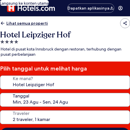
Langsung ke konten utama
Dapatkan aplikasinya
Lihat semua properti
Hotel Leipziger Hof
Properti
bintang
Hotel di pusat kota Innsbruck dengan restoran, terhubung dengan
4.0
pusat perbelanjaan
Pilih tanggal untuk melihat harga
Ke mana?
Tanggal
Traveler