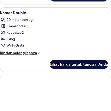
no
Kamar
BF
Double
Lihat
Kamar Double | Seprai antialergi, bra
and
18
Ekonomi
Kamar Double
semua
(Economy
SPA)
20 meter persegi
Zimmer
foto
no
1 kamar tidur
untuk
BF
Kamar
Kapasitas 2
and
Double
SPA)
1 king
Wi-Fi Gratis
Rincian
Rincian selengkapnya
lebih
lanjut
Lihat harga untuk tanggal Anda
untuk
Kamar
Double