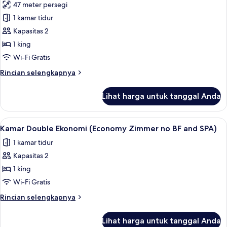
47 meter persegi
foto
1 kamar tidur
untuk
Suite
Kapasitas 2
(mit
1 king
separatem
Wi-Fi Gratis
Wohnbereich)
Rincian
Rincian selengkapnya
lebih
lanjut
Lihat harga untuk tanggal Anda
untuk
Suite
(mit
Lihat
Seprai antialergi, brankas, meja kerja
3
separatem
Kamar Double Ekonomi (Economy Zimmer no BF and SPA)
semua
Wohnbereich)
1 kamar tidur
foto
Kapasitas 2
untuk
Kamar
1 king
Double
Wi-Fi Gratis
Ekonomi
Rincian
Rincian selengkapnya
(Economy
lebih
Zimmer
lanjut
Lihat harga untuk tanggal Anda
untuk