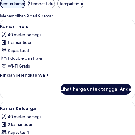
Filter
Semua kamar
2 tempat tidur
1 tempat tidur
tersedia
untuk
Menampilkan 9 dari 9 kamar
kamar
Lihat
Kamar Triple | Seprai antialergi, bran
9
Kamar Triple
semua
40 meter persegi
foto
1 kamar tidur
untuk
Kamar
Kapasitas 3
Triple
1 double dan 1 twin
Wi-Fi Gratis
Rincian
Rincian selengkapnya
lebih
lanjut
Lihat harga untuk tanggal Anda
untuk
Kamar
Triple
Lihat
Seprai antialergi, brankas, meja kerja
8
Kamar Keluarga
semua
40 meter persegi
foto
2 kamar tidur
untuk
Kamar
Kapasitas 4