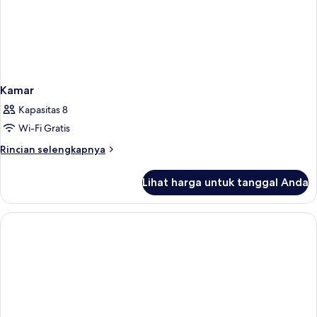
Kamar
Kapasitas 8
Wi-Fi Gratis
Rincian
Rincian selengkapnya
lebih
lanjut
Lihat harga untuk tanggal Anda
untuk
Kamar