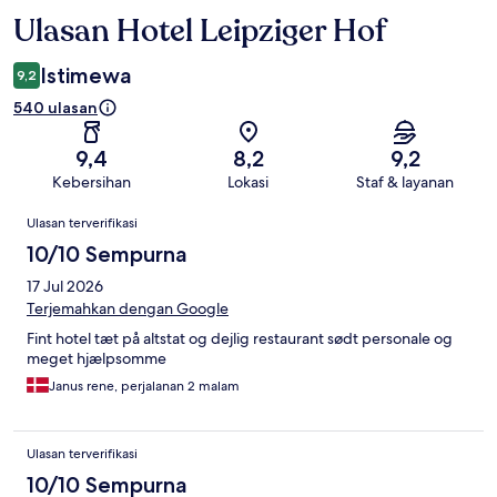
Ulasan Hotel Leipziger Hof
Ulasan
Istimewa
9,2
540 ulasan
9,4
8,2
9,2
Kebersihan
Lokasi
Staf & layanan
Ulasan
Ulasan terverifikasi
10/10 Sempurna
17 Jul 2026
Terjemahkan dengan Google
Fint hotel tæt på altstat og dejlig restaurant sødt personale og
meget hjælpsomme
Janus rene, perjalanan 2 malam
Ulasan terverifikasi
10/10 Sempurna