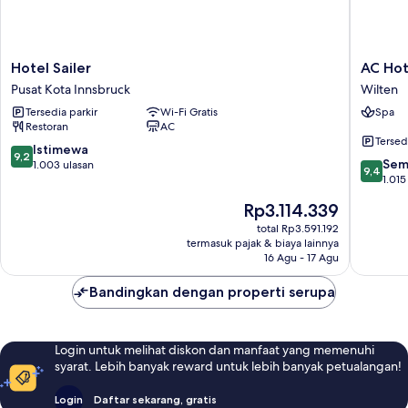
Hotel
AC
Hotel Sailer
AC Hot
Sailer
Hotel
Pusat Kota Innsbruck
Wilten
Pusat
by
Tersedia parkir
Wi-Fi Gratis
Spa
Kota
Marriott
Restoran
AC
Innsbruck
Innsbru
Tersed
Wilten
9.2
Istimewa
9,2
9.4
Sem
dari
1.003 ulasan
9,4
dari
1.015
10,
10,
Istimewa,
Harga
Rp3.114.339
Sempur
1.003
sekarang
1.015
total Rp3.591.192
ulasan
Rp3.114.339
termasuk pajak & biaya lainnya
ulasan
16 Agu - 17 Agu
Bandingkan dengan properti serupa
Login untuk melihat diskon dan manfaat yang memenuhi
syarat. Lebih banyak reward untuk lebih banyak petualangan!
Login
Daftar sekarang, gratis