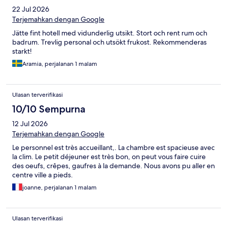
22 Jul 2026
Terjemahkan dengan Google
Jätte fint hotell med vidunderlig utsikt. Stort och rent rum och
badrum. Trevlig personal och utsökt frukost. Rekommenderas
starkt!
Aramia, perjalanan 1 malam
Ulasan terverifikasi
10/10 Sempurna
12 Jul 2026
Terjemahkan dengan Google
Le personnel est très accueillant,. La chambre est spacieuse avec
la clim. Le petit déjeuner est très bon, on peut vous faire cuire
des oeufs, crêpes, gaufres à la demande. Nous avons pu aller en
centre ville a pieds.
joanne, perjalanan 1 malam
Ulasan terverifikasi