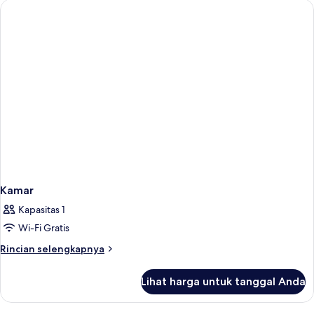
Kamar
Kapasitas 1
Wi-Fi Gratis
Rincian
Rincian selengkapnya
lebih
lanjut
Lihat harga untuk tanggal Anda
untuk
Kamar