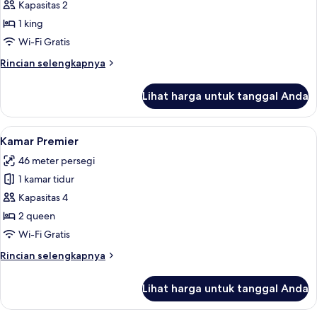
Kamar
Kapasitas 2
Premium
1 king
Wi-Fi Gratis
Rincian
Rincian selengkapnya
lebih
lanjut
Lihat harga untuk tanggal Anda
untuk
Kamar
Premium
Lihat
Kamar Premier | Seprai premium, minib
4
Kamar Premier
semua
46 meter persegi
foto
1 kamar tidur
untuk
Kamar
Kapasitas 4
Premier
2 queen
Wi-Fi Gratis
Rincian
Rincian selengkapnya
lebih
lanjut
Lihat harga untuk tanggal Anda
untuk
Kamar