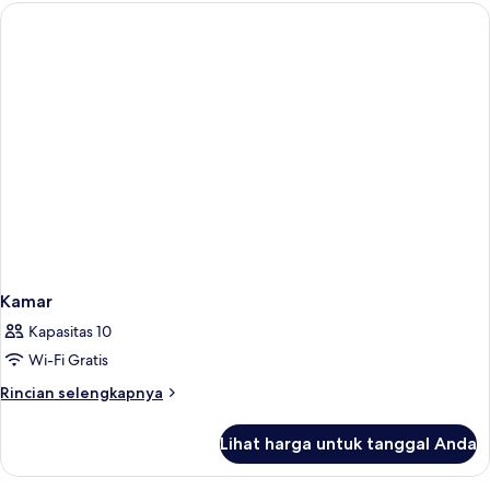
Premier
Kamar
Kapasitas 10
Wi-Fi Gratis
Rincian
Rincian selengkapnya
lebih
lanjut
Lihat harga untuk tanggal Anda
untuk
Kamar