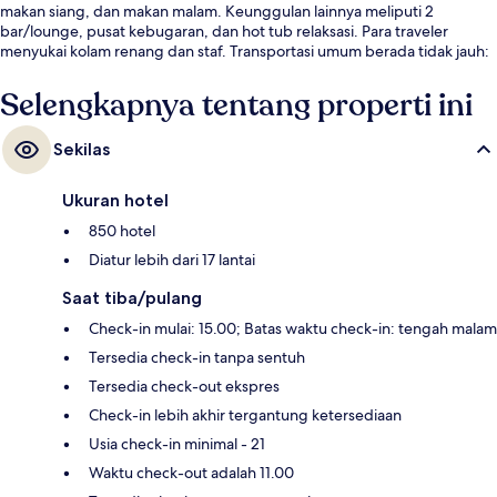
makan siang, dan makan malam. Keunggulan lainnya meliputi 2
bar/lounge, pusat kebugaran, dan hot tub relaksasi. Para traveler
menyukai kolam renang dan staf. Transportasi umum berada tidak jauh:
Stasiun Courthouse berjarak 4 menit dan Stasiun Gallivan Plaza berjarak
8 menit.
Selengkapnya tentang properti ini
Sekilas
Ukuran hotel
850 hotel
Diatur lebih dari 17 lantai
Saat tiba/pulang
Check-in mulai: 15.00; Batas waktu check-in: tengah malam
Tersedia check-in tanpa sentuh
Tersedia check-out ekspres
Check-in lebih akhir tergantung ketersediaan
Usia check-in minimal - 21
Waktu check-out adalah 11.00