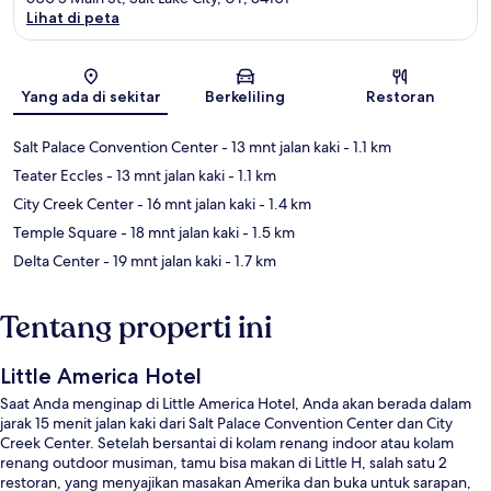
Lihat di peta
Peta
Yang ada di sekitar
Berkeliling
Restoran
Salt Palace Convention Center
- 13 mnt jalan kaki
- 1.1 km
Teater Eccles
- 13 mnt jalan kaki
- 1.1 km
City Creek Center
- 16 mnt jalan kaki
- 1.4 km
Temple Square
- 18 mnt jalan kaki
- 1.5 km
Delta Center
- 19 mnt jalan kaki
- 1.7 km
Tentang properti ini
Little America Hotel
Saat Anda menginap di Little America Hotel, Anda akan berada dalam
jarak 15 menit jalan kaki dari Salt Palace Convention Center dan City
Creek Center. Setelah bersantai di kolam renang indoor atau kolam
renang outdoor musiman, tamu bisa makan di Little H, salah satu 2
restoran, yang menyajikan masakan Amerika dan buka untuk sarapan,