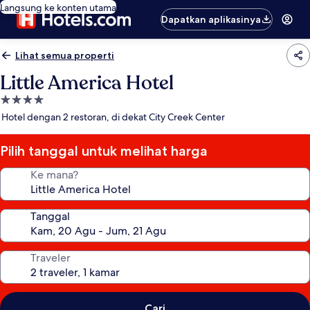
Langsung ke konten utama
Dapatkan aplikasinya
Lihat semua properti
Little America Hotel
Properti
bintang
Hotel dengan 2 restoran, di dekat City Creek Center
4.0
Pilih tanggal untuk melihat harga
Ke mana?
Tanggal
Traveler
Cari