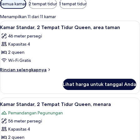
Filter
Semua kamar
2 tempat tidur
1 tempat tidur
tersedia
untuk
Menampilkan 11 dari 11 kamar
kamar
Lihat
Kamar Standar, 2 Tempat Tidur Queen,
5
Kamar Standar, 2 Tempat Tidur Queen, area taman
semua
46 meter persegi
foto
Kapasitas 4
untuk
Kamar
2 queen
Standar,
Wi-Fi Gratis
2
Rincian
Rincian selengkapnya
Tempat
lebih
Tidur
lanjut
Lihat harga untuk tanggal Anda
untuk
Queen,
Kamar
area
Standar,
Lihat
Seprai premium, minibar, brankas, dan
taman
6
2
Kamar Standar, 2 Tempat Tidur Queen, menara
semua
Tempat
Pemandangan Pegunungan
Tidur
foto
Queen,
56 meter persegi
untuk
area
Kamar
Kapasitas 4
taman
Standar,
2 queen