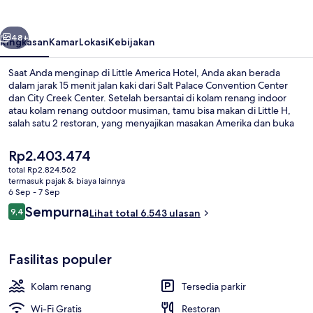
belumnya
Berikutnya
48+
Ringkasan
Kamar
Lokasi
Kebijakan
Saat Anda menginap di Little America Hotel, Anda akan berada
dalam jarak 15 menit jalan kaki dari Salt Palace Convention Center
dan City Creek Center. Setelah bersantai di kolam renang indoor
atau kolam renang outdoor musiman, tamu bisa makan di Little H,
salah satu 2 restoran, yang menyajikan masakan Amerika dan buka
untuk sarapan, makan siang, dan makan malam. Keunggulan lainnya
meliputi 2 bar/lounge, pusat kebugaran, dan hot tub relaksasi. Para
Harga
Rp2.403.474
traveler menyukai kolam renang dan staf. Transportasi umum
saat
total Rp2.824.562
berada tidak jauh: Stasiun Courthouse berjarak 4 menit dan Stasiun
ini
termasuk pajak & biaya lainnya
Gallivan Plaza berjarak 8 menit.
Teras/patio
Rp2.403.474
6 Sep - 7 Sep
Ulasan
Sempurna
9,4
Lihat total 6.543 ulasan
9,4 dari 10
Fasilitas populer
Kolam renang
Tersedia parkir
Wi-Fi Gratis
Restoran