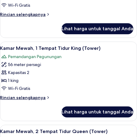
2
Wi-Fi Gratis
Tempat
Rincian
Rincian selengkapnya
Tidur
lebih
Queen,
lanjut
Lihat harga untuk tanggal Anda
untuk
menara
Kamar
Standar,
Lihat
Seprai premium, minibar, brankas, dan
7
2
Kamar Mewah, 1 Tempat Tidur King (Tower)
semua
Tempat
Pemandangan Pegunungan
Tidur
foto
Queen,
56 meter persegi
untuk
menara
Kamar
Kapasitas 2
Mewah,
1 king
1
Wi-Fi Gratis
Tempat
Rincian
Rincian selengkapnya
Tidur
lebih
King
lanjut
Lihat harga untuk tanggal Anda
untuk
(Tower)
Kamar
Mewah,
Lihat
Seprai premium, minibar, brankas, dan
6
1
Kamar Mewah, 2 Tempat Tidur Queen (Tower)
semua
Tempat