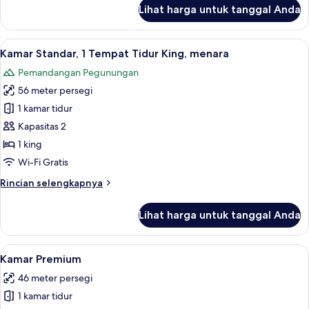
King,
lanjut
Lihat harga untuk tanggal Anda
untuk
area
Kamar
taman
Standar,
Lihat
Seprai premium, minibar, brankas, dan
6
1
Kamar Standar, 1 Tempat Tidur King, menara
semua
Tempat
Pemandangan Pegunungan
Tidur
foto
King,
56 meter persegi
untuk
area
Kamar
1 kamar tidur
taman
Standar,
Kapasitas 2
1
1 king
Tempat
Wi-Fi Gratis
Tidur
Rincian
Rincian selengkapnya
King,
lebih
menara
lanjut
Lihat harga untuk tanggal Anda
untuk
Kamar
Standar,
Lihat
Kamar Premium | Seprai premium, mini
6
1
Kamar Premium
semua
Tempat
46 meter persegi
Tidur
foto
King,
1 kamar tidur
untuk
menara