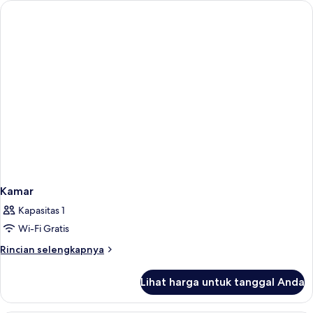
Kamar
Kapasitas 1
Wi-Fi Gratis
Rincian
Rincian selengkapnya
lebih
lanjut
Lihat harga untuk tanggal Anda
untuk
Kamar