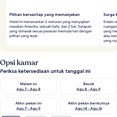
Pilihan bersantap yang memanjakan
Surga 
Hotel ini menawarkan 2 restoran yang menyajikan
Kolam r
masakan Amerika, sebuah kafe, dan 2 bar. Sarapan
ruangan
yang dimasak sesuai pesanan memulai hari dengan
yang me
pilihan yang lezat.
atau ber
yang ny
Opsi kamar
Periksa ketersediaan untuk tanggal ini
Periksa ketersediaan untuk malam ini Agu 7 - Agu 8
Periksa ketersediaan untuk be
Malam ini
Besok
Agu 7 - Agu 8
Agu 8 - Agu 9
Periksa ketersediaan untuk akhir pekan ini Agu 7 - Agu 9
Periksa ketersediaan untuk ak
Akhir pekan ini
Akhir pekan berikutnya
Agu 7 - Agu 9
Agu 14 - Agu 16