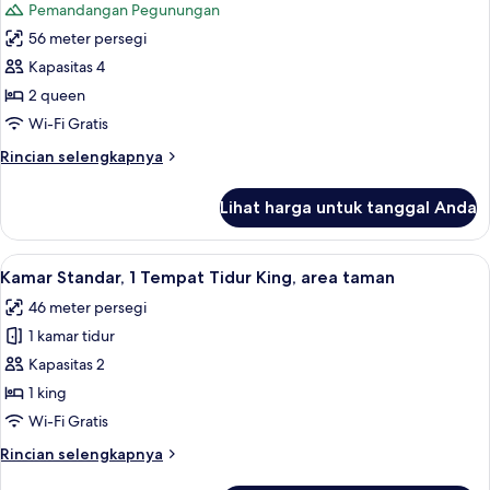
Pemandangan Pegunungan
Tidur
foto
King
56 meter persegi
untuk
(Tower)
Kamar
Kapasitas 4
Mewah,
2 queen
2
Wi-Fi Gratis
Tempat
Rincian
Rincian selengkapnya
Tidur
lebih
Queen
lanjut
Lihat harga untuk tanggal Anda
untuk
(Tower)
Kamar
Mewah,
Lihat
Kamar Standar, 1 Tempat Tidur King, a
3
2
Kamar Standar, 1 Tempat Tidur King, area taman
semua
Tempat
46 meter persegi
Tidur
foto
Queen
1 kamar tidur
untuk
(Tower)
Kamar
Kapasitas 2
Standar,
1 king
1
Wi-Fi Gratis
Tempat
Rincian
Rincian selengkapnya
Tidur
lebih