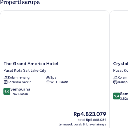
Properti serupa
The Grand America Hotel
Crystal I
The
Crystal
The Grand America Hotel
Crystal
Grand
Inn
Pusat Kota Salt Lake City
Pusat Ko
America
Hotel
Kolam renang
Spa
Kolam
Hotel
&
Tersedia parkir
Wi-Fi Gratis
Transp
Pusat
Suites
Kota
Salt
9.6
Sempurna
9,6
9.4
Salt
Lake
Sem
dari
1.747 ulasan
9,4
dari
Lake
City
3.82
10,
10,
City
Pusat
Sempurna,
Sempur
Kota
1.747
Harga
Rp4.823.079
3.826
Salt
ulasan
sekarang
ulasan
Lake
total Rp5.668.084
Rp4.823.079
termasuk pajak & biaya lainnya
City