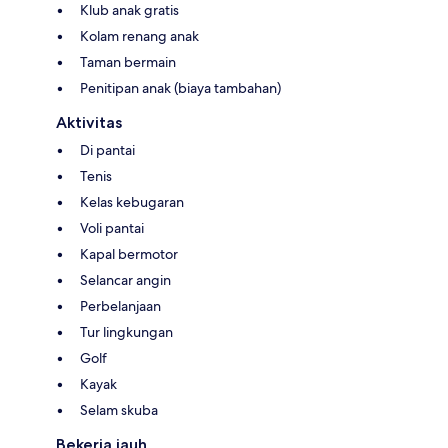
Klub anak gratis
Kolam renang anak
Taman bermain
Penitipan anak (biaya tambahan)
Aktivitas
Di pantai
Tenis
Kelas kebugaran
Voli pantai
Kapal bermotor
Selancar angin
Perbelanjaan
Tur lingkungan
Golf
Kayak
Selam skuba
Bekerja jauh