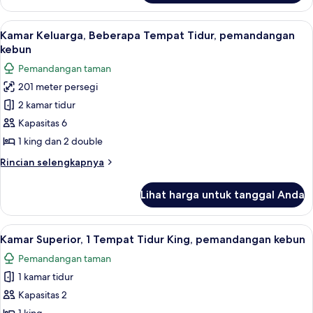
Kamar,
1
Lihat
Isi minibar gratis, brankas, dan tirai 
5
Tempat
Kamar Keluarga, Beberapa Tempat Tidur, pemandangan
semua
Tidur
kebun
King,
foto
Pemandangan taman
pemandangan
untuk
kebun
201 meter persegi
Kamar
2 kamar tidur
Keluarga,
Beberapa
Kapasitas 6
Tempat
1 king dan 2 double
Tidur,
Rincian
Rincian selengkapnya
pemandangan
lebih
kebun
lanjut
Lihat harga untuk tanggal Anda
untuk
Kamar
Keluarga,
Lihat
Isi minibar gratis, brankas, dan tirai 
3
Beberapa
Kamar Superior, 1 Tempat Tidur King, pemandangan kebun
semua
Tempat
Pemandangan taman
Tidur,
foto
pemandangan
1 kamar tidur
untuk
kebun
Kamar
Kapasitas 2
Superior,