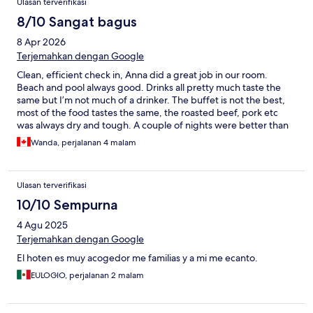
Ulasan terverifikasi
8/10 Sangat bagus
8 Apr 2026
Terjemahkan dengan Google
Clean, efficient check in, Anna did a great job in our room.
Beach and pool always good. Drinks all pretty much taste the
same but I’m not much of a drinker. The buffet is not the best,
most of the food tastes the same, the roasted beef, pork etc
was always dry and tough. A couple of nights were better than
most, but still not impressed in general.
Wanda, perjalanan 4 malam
Ulasan terverifikasi
10/10 Sempurna
4 Agu 2025
Terjemahkan dengan Google
El hoten es muy acogedor me familias y a mi me ecanto.
EULOGIO, perjalanan 2 malam