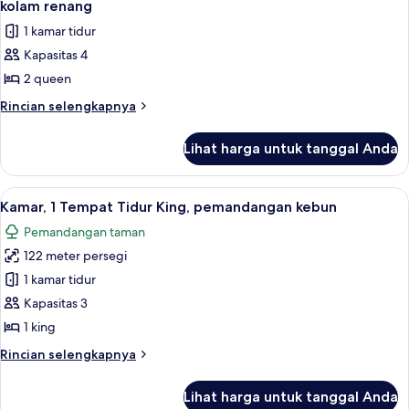
Tempat
kolam renang
renang
Tidur
foto
1 kamar tidur
King,
untuk
pemandangan
Kapasitas 4
Kamar
kolam
2 queen
Superior,
renang
2
Rincian
Rincian selengkapnya
lebih
Tempat
lanjut
Tidur
Lihat harga untuk tanggal Anda
untuk
Queen,
Kamar
pemandangan
Superior,
Lihat
Pemandangan dari kamar
1
2
kolam
Kamar, 1 Tempat Tidur King, pemandangan kebun
semua
Tempat
renang
Pemandangan taman
Tidur
foto
Queen,
122 meter persegi
untuk
pemandangan
Kamar,
1 kamar tidur
kolam
1
renang
Kapasitas 3
Tempat
1 king
Tidur
Rincian
Rincian selengkapnya
King,
lebih
pemandangan
lanjut
Lihat harga untuk tanggal Anda
untuk
kebun