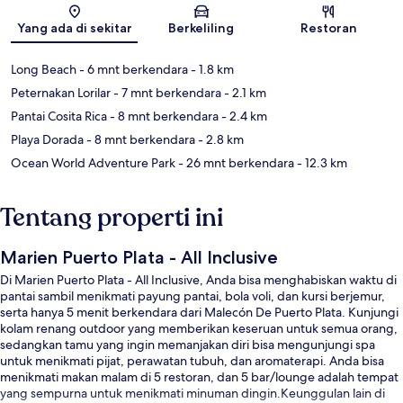
Peta
Yang ada di sekitar
Berkeliling
Restoran
Long Beach
- 6 mnt berkendara
- 1.8 km
Peternakan Lorilar
- 7 mnt berkendara
- 2.1 km
Pantai Cosita Rica
- 8 mnt berkendara
- 2.4 km
Playa Dorada
- 8 mnt berkendara
- 2.8 km
Ocean World Adventure Park
- 26 mnt berkendara
- 12.3 km
Tentang properti ini
Marien Puerto Plata - All Inclusive
Di Marien Puerto Plata - All Inclusive, Anda bisa menghabiskan waktu di
pantai sambil menikmati payung pantai, bola voli, dan kursi berjemur,
serta hanya 5 menit berkendara dari Malecón De Puerto Plata. Kunjungi
kolam renang outdoor yang memberikan keseruan untuk semua orang,
sedangkan tamu yang ingin memanjakan diri bisa mengunjungi spa
untuk menikmati pijat, perawatan tubuh, dan aromaterapi. Anda bisa
menikmati makan malam di 5 restoran, dan 5 bar/lounge adalah tempat
yang sempurna untuk menikmati minuman dingin.Keunggulan lain di