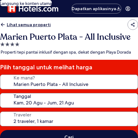
Langsung ke konten utama
Dapatkan aplikasinya
Lihat semua properti
Marien Puerto Plata - All Inclusive
Properti
bintang
Properti tepi pantai inklusif dengan spa, dekat dengan Playa Dorada
4.0
Pilih tanggal untuk melihat harga
Ke mana?
Tanggal
Traveler
Cari