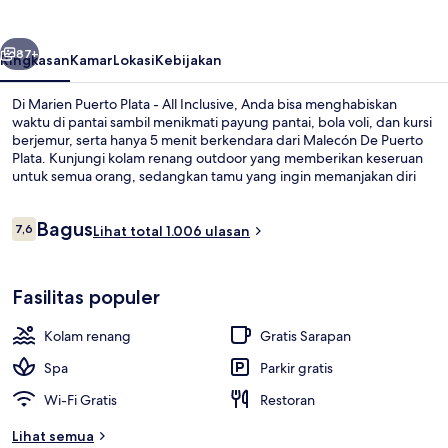
-
All
belumnya
Berikutnya
Inclusive
87+
Ringkasan
Kamar
Lokasi
Kebijakan
Di Marien Puerto Plata - All Inclusive, Anda bisa menghabiskan
waktu di pantai sambil menikmati payung pantai, bola voli, dan kursi
berjemur, serta hanya 5 menit berkendara dari Malecón De Puerto
Plata. Kunjungi kolam renang outdoor yang memberikan keseruan
untuk semua orang, sedangkan tamu yang ingin memanjakan diri
bisa mengunjungi spa untuk menikmati pijat, perawatan tubuh, dan
aromaterapi. Anda bisa menikmati makan malam di 5 restoran, dan 5
Ulasan
Bagus
bar/lounge adalah tempat yang sempurna untuk menikmati
7,6
Lihat total 1.006 ulasan
7,6 dari 10
minuman dingin.Keunggulan lain di properti lengkap ini meliputi
klub malam, klub anak gratis, dan bar tepi kolam renang. Para
Kolam renang outdoor, dengan kursi 
traveler terkesan dengan staf dan pantai.
Fasilitas populer
Kolam renang
Gratis Sarapan
Spa
Parkir gratis
Wi-Fi Gratis
Restoran
Lihat semua