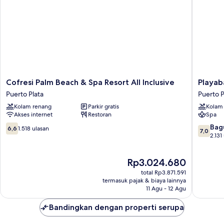
Queen,
pemandangan
kebun
Cofresi
Playaba
Cofresi Palm Beach & Spa Resort All Inclusive
Playaba
Palm
-
Puerto Plata
Puerto P
Beach
All
Kolam renang
Parkir gratis
Kolam
&
inclusive
Akses internet
Restoran
Spa
Spa
Puerto
Resort
Plata
6.6
7.0
Bag
6,6
1.518 ulasan
7,0
All
dari
dari
2.131
Inclusive
10,
10,
Puerto
1.518
Bagus,
Harga
Rp3.024.680
Plata
ulasan
2.131
sekarang
ulasan
total Rp3.871.591
Rp3.024.680
termasuk pajak & biaya lainnya
11 Agu - 12 Agu
Bandingkan dengan properti serupa