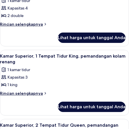
1 kamar tidur
Kamar
samudra
Kapasitas 4
Deluks,
2
2 double
Tempat
Rincian
Rincian selengkapnya
Tidur
lebih
lanjut
Double,
Lihat harga untuk tanggal Anda
untuk
pemandangan
Kamar
samudra
Deluks,
Lihat
Isi minibar gratis, brankas, dan tirai 
4
2
Kamar Superior, 1 Tempat Tidur King, pemandangan kolam
semua
Tempat
renang
Tidur
foto
1 kamar tidur
Double,
untuk
pemandangan
Kapasitas 3
Kamar
samudra
1 king
Superior,
1
Rincian
Rincian selengkapnya
lebih
Tempat
lanjut
Tidur
Lihat harga untuk tanggal Anda
untuk
King,
Kamar
pemandangan
Superior,
Lihat
Isi minibar gratis, brankas, dan tirai 
3
1
kolam
Kamar Superior, 2 Tempat Tidur Queen, pemandangan
semua