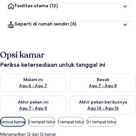
Fasilitas utama
(12)
Seperti di rumah sendiri
(6)
Opsi kamar
Periksa ketersediaan untuk tanggal ini
Periksa ketersediaan untuk malam ini Agu 6 - Agu 7
Periksa ketersediaan untuk be
Malam ini
Besok
Agu 6 - Agu 7
Agu 7 - Agu 8
Periksa ketersediaan untuk akhir pekan ini Agu 7 - Agu 9
Periksa ketersediaan untuk ak
Akhir pekan ini
Akhir pekan berikutnya
Agu 7 - Agu 9
Agu 14 - Agu 16
Filter
Semua kamar
2 tempat tidur
1 tempat tidur
3+ tempat tidur
tersedia
untuk
Menampilkan 12 dari 12 kamar