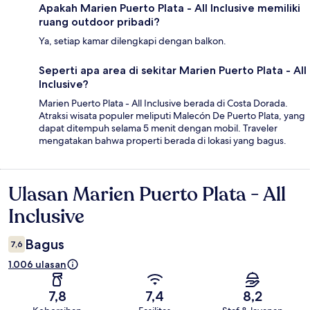
Apakah Marien Puerto Plata - All Inclusive memiliki
ruang outdoor pribadi?
Ya, setiap kamar dilengkapi dengan balkon.
Seperti apa area di sekitar Marien Puerto Plata - All
Inclusive?
Marien Puerto Plata - All Inclusive berada di Costa Dorada.
Atraksi wisata populer meliputi Malecón De Puerto Plata, yang
dapat ditempuh selama 5 menit dengan mobil. Traveler
mengatakan bahwa properti berada di lokasi yang bagus.
Ulasan Marien Puerto Plata - All
Ulasan
Inclusive
Bagus
7,6
1.006 ulasan
7,8
7,4
8,2