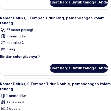
Lihat harga untuk tanggal Anda
untuk
pemandangan
Kamar
kebun
Deluks,
Lihat
Isi minibar gratis, brankas, dan tirai 
4
1
Kamar Deluks, 1 Tempat Tidur King, pemandangan kolam
semua
Tempat
renang
Tidur
foto
37 meter persegi
King,
untuk
pemandangan
1 kamar tidur
Kamar
kebun
Kapasitas 3
Deluks,
1
1 king
Tempat
Rincian
Rincian selengkapnya
Tidur
lebih
lanjut
King,
Lihat harga untuk tanggal Anda
untuk
pemandangan
Kamar
kolam
Deluks,
Lihat
Isi minibar gratis, brankas, dan tirai 
4
renang
1
Kamar Deluks, 2 Tempat Tidur Double, pemandangan kolam
semua
Tempat
renang
Tidur
foto
1 kamar tidur
King,
untuk
pemandangan
Kapasitas 4
Kamar
kolam
2 double
Deluks,
renang