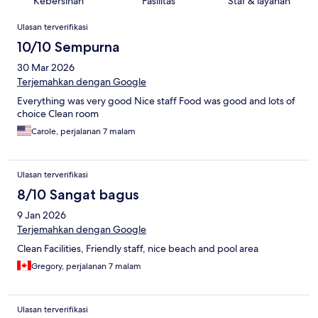
Kebersihan
Fasilitas
Staf & layanan
Ulasan
Ulasan terverifikasi
10/10 Sempurna
30 Mar 2026
Terjemahkan dengan Google
Everything was very good Nice staff Food was good and lots of
choice Clean room
Carole, perjalanan 7 malam
Ulasan terverifikasi
8/10 Sangat bagus
9 Jan 2026
Terjemahkan dengan Google
Clean Facilities, Friendly staff, nice beach and pool area
Gregory, perjalanan 7 malam
Ulasan terverifikasi