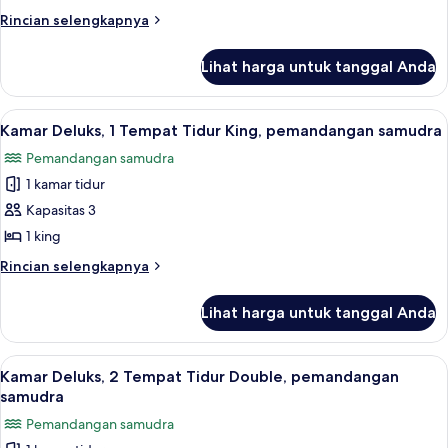
2
Rincian
Rincian selengkapnya
lebih
Tempat
lanjut
Tidur
Lihat harga untuk tanggal Anda
untuk
Double,
Kamar
pemandangan
Deluks,
Lihat
Isi minibar gratis, brankas, dan tirai 
10
2
kolam
Kamar Deluks, 1 Tempat Tidur King, pemandangan samudra
semua
Tempat
renang
Pemandangan samudra
Tidur
foto
Double,
1 kamar tidur
untuk
pemandangan
Kamar
Kapasitas 3
kolam
Deluks,
renang
1 king
1
Rincian
Rincian selengkapnya
Tempat
lebih
Tidur
lanjut
Lihat harga untuk tanggal Anda
untuk
King,
Kamar
pemandangan
Deluks,
Lihat
Isi minibar gratis, brankas, dan tirai 
samudra
5
1
Kamar Deluks, 2 Tempat Tidur Double, pemandangan
semua
Tempat
samudra
Tidur
foto
Pemandangan samudra
King,
untuk
pemandangan