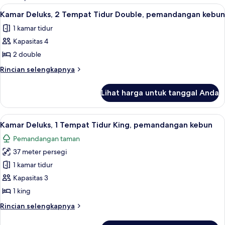
kamar
Lihat
Isi minibar gratis, brankas, dan tirai 
4
Kamar Deluks, 2 Tempat Tidur Double, pemandangan kebun
semua
1 kamar tidur
foto
Kapasitas 4
untuk
Kamar
2 double
Deluks,
Rincian
Rincian selengkapnya
2
lebih
lanjut
Tempat
Lihat harga untuk tanggal Anda
untuk
Tidur
Kamar
Double,
Deluks,
Lihat
Isi minibar gratis, brankas, dan tirai 
6
pemandangan
2
Kamar Deluks, 1 Tempat Tidur King, pemandangan kebun
semua
Tempat
kebun
Pemandangan taman
Tidur
foto
Double,
37 meter persegi
untuk
pemandangan
Kamar
1 kamar tidur
kebun
Deluks,
Kapasitas 3
1
1 king
Tempat
Rincian
Rincian selengkapnya
Tidur
lebih
King,
lanjut