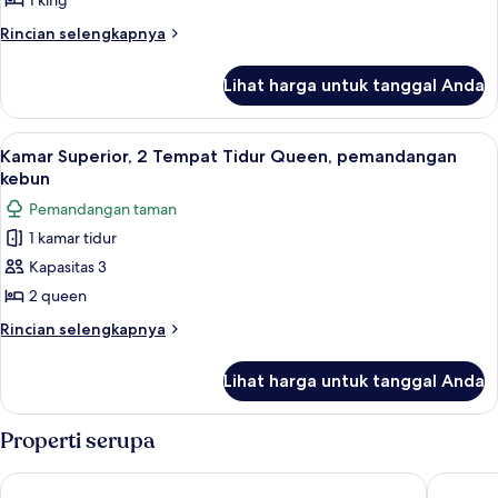
1 king
1
Rincian
Rincian selengkapnya
Tempat
lebih
Tidur
lanjut
Lihat harga untuk tanggal Anda
untuk
King,
Kamar
pemandangan
Superior,
Lihat
Isi minibar gratis, brankas, dan tirai 
kebun
3
1
Kamar Superior, 2 Tempat Tidur Queen, pemandangan
semua
Tempat
kebun
Tidur
foto
Pemandangan taman
King,
untuk
pemandangan
1 kamar tidur
Kamar
kebun
Kapasitas 3
Superior,
2
2 queen
Tempat
Rincian
Rincian selengkapnya
Tidur
lebih
lanjut
Queen,
Lihat harga untuk tanggal Anda
untuk
pemandangan
Kamar
kebun
Superior,
Properti serupa
2
Tempat
Cofresi Palm Beach & Spa Resort All Inclusive
Playabach
Tidur