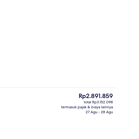
perti
Resepsionis
Harga
Rp2.891.859
saat
total Rp3.152.098
ini
termasuk pajak & biaya lainnya
Bar (di properti)
Rp2.891.859
27 Agu - 28 Agu