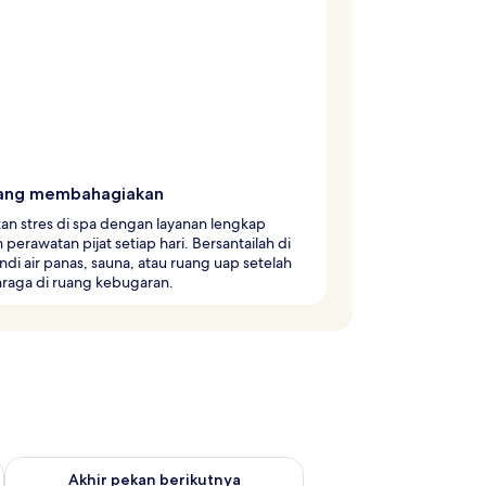
ang membahagiakan
an stres di spa dengan layanan lengkap
perawatan pijat setiap hari. Bersantailah di
di air panas, sauna, atau ruang uap setelah
hraga di ruang kebugaran.
 ini Agu 14 - Agu 16
Periksa ketersediaan untuk akhir pekan berikutnya Agu 21 - A
Akhir pekan berikutnya