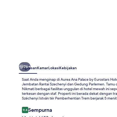
Eurostars
Hotel
Company
76+
Ringkasan
Kamar
Lokasi
Kebijakan
Saat Anda menginap di Aurea Ana Palace by Eurostars Hote
Jembatan Rantai Szechenyi dan Gedung Parlemen. Tamu da
Nikmati berbagai fasilitas unggulan di hotel mewah ini sep
terkesan dengan staf. Properti ini berada dekat dengan tr
Széchenyi István tér Pemberhentian Trem berjarak 5 menit
Ulasan
Sempurna
9,4
9,4 dari 10