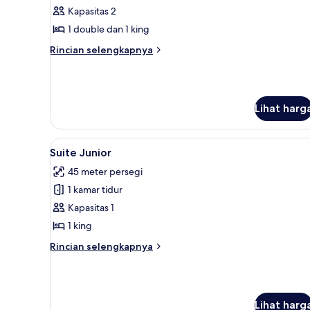
Dupleks
Kapasitas 2
1 double dan 1 king
Rincian
Rincian selengkapnya
lebih
lanjut
untuk
Dupleks
Lihat harg
Lihat
Seprai antialergi, minibar, bra
9
Suite Junior
semua
45 meter persegi
foto
1 kamar tidur
untuk
Suite
Kapasitas 1
Junior
1 king
Rincian
Rincian selengkapnya
lebih
lanjut
untuk
Suite
Lihat harg
Junior