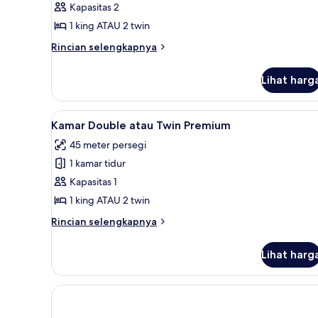
Kapasitas 2
atau
1 king ATAU 2 twin
Twin
Superior,
Rincian
Rincian selengkapnya
lebih
balkon
lanjut
Lihat harg
untuk
Kamar
Double
Lihat
Seprai antialergi, minibar, bra
10
atau
Kamar Double atau Twin Premium
semua
Twin
45 meter persegi
Superior,
foto
balkon
1 kamar tidur
untuk
Kamar
Kapasitas 1
Double
1 king ATAU 2 twin
atau
Rincian
Rincian selengkapnya
Twin
lebih
Premium
lanjut
Lihat harg
untuk
Kamar
Double
atau
Twin