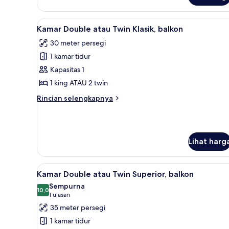
Lihat
Seprai antialergi, minibar, bra
6
Kamar Double atau Twin Klasik, balkon
semua
30 meter persegi
foto
1 kamar tidur
untuk
Kamar
Kapasitas 1
Double
1 king ATAU 2 twin
atau
Rincian
Rincian selengkapnya
Twin
lebih
Klasik,
lanjut
untuk
balkon
Kamar
Lihat harg
Double
atau
Twin
Lihat
Seprai antialergi, minibar, bra
Klasik,
7
Kamar Double atau Twin Superior, balkon
semua
balkon
Sempurna
foto
10,0
10,0 dari 10
(1
1 ulasan
untuk
ulasan)
35 meter persegi
Kamar
1 kamar tidur
Double