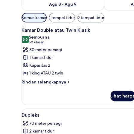
Agu 8 - Agu 9
A
Filter
Semua kamar
1 tempat tidur
2 tempat tidur
tersedia
Lihat
Seprai antialergi, minibar, bra
untuk
5
Kamar Double atau Twin Klasik
semua
kamar
Sempurna
foto
9,6
9,6 dari 10
(50
50 ulasan
untuk
ulasan)
30 meter persegi
Kamar
1 kamar tidur
Double
Kapasitas 2
atau
1 king ATAU 2 twin
Twin
Klasik
Rincian
Rincian selengkapnya
lebih
lanjut
Lihat harg
untuk
Kamar
Double
Lihat
Seprai antialergi, minibar, bra
8
atau
Dupleks
semua
Twin
70 meter persegi
Klasik
foto
2 kamar tidur
untuk