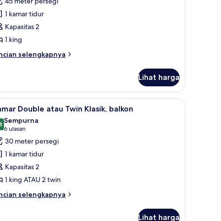
45 meter persegi
uite
1 kamar tidur
unior
Kapasitas 2
1 king
ncian
ncian selengkapnya
bih
njut
Lihat harga
tuk
ite
nior
n meja kerja
ihat
Seprai antialergi, minibar, brankas, dan meja k
6
mar Double atau Twin Klasik, balkon
emua
Sempurna
oto
8
9,8 dari 10
(6
6 ulasan
ntuk
ulasan)
30 meter persegi
amar
1 kamar tidur
ouble
Kapasitas 2
tau
1 king ATAU 2 twin
win
asik,
ncian
ncian selengkapnya
bih
alkon
njut
Lihat harga
tuk