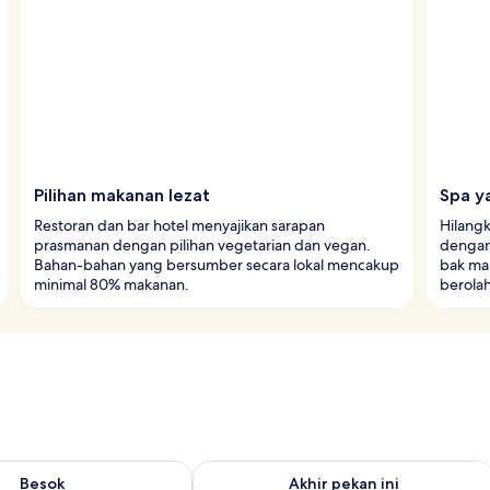
Pilihan makanan lezat
Spa y
Restoran dan bar hotel menyajikan sarapan
Hilangk
prasmanan dengan pilihan vegetarian dan vegan.
dengan 
Bahan-bahan yang bersumber secara lokal mencakup
bak man
minimal 80% makanan.
berola
sediaan untuk besok Agu 9 - Agu 10
Periksa ketersediaan untuk akhir pekan
Besok
Akhir pekan ini