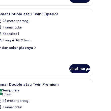
amar
uble
n meja kerja
ihat
Seprai antialergi, minibar, brankas, dan meja k
7
au
amar Double atau Twin Superior
emua
in
28 meter persegi
asik,
oto
lkon
1 kamar tidur
ntuk
amar
Kapasitas 1
ouble
1 king ATAU 2 twin
tau
ncian
ncian selengkapnya
win
bih
uperior
njut
tuk
amar
Lihat harga
uble
au
in
n meja kerja
ihat
Seprai antialergi, minibar, brankas, dan meja k
perior
10
amar Double atau Twin Premium
emua
Sempurna
oto
,0
10,0 dari 10
(1
1 ulasan
ntuk
ulasan)
45 meter persegi
amar
1 kamar tidur
ouble