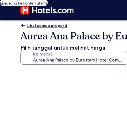
Langsung ke konten utama
Lihat semua properti
Aurea Ana Palace by E
Pilih tanggal untuk melihat harga
Ke mana?
Galeri
foto
untuk
Aurea
Ana
Palace
by