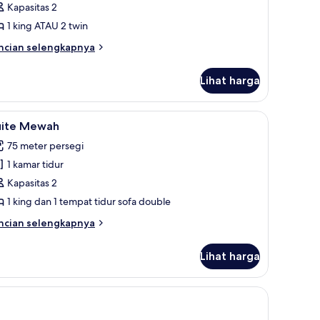
Kapasitas 2
tau
1 king ATAU 2 twin
win
remium
ncian
ncian selengkapnya
bih
njut
Lihat harga
tuk
amar
uble
n meja kerja
ihat
Seprai antialergi, minibar, brankas, dan meja k
9
au
uite Mewah
emua
in
75 meter persegi
remium
oto
1 kamar tidur
ntuk
uite
Kapasitas 2
ewah
1 king dan 1 tempat tidur sofa double
ncian
ncian selengkapnya
bih
njut
Lihat harga
tuk
ite
ewah