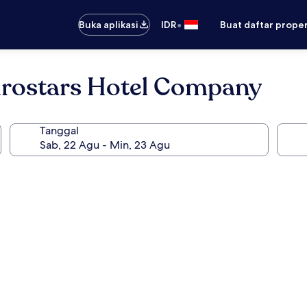
•
Buka aplikasi
IDR
Buat daftar prope
urostars Hotel Company
Tanggal