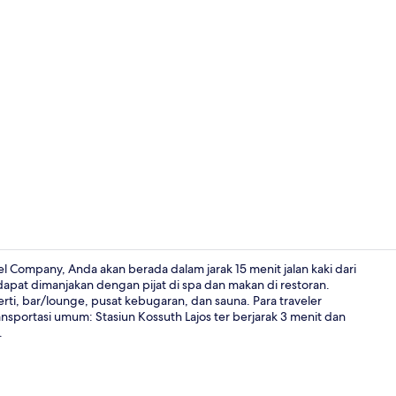
Fasilitas pro
l Company, Anda akan berada dalam jarak 15 menit jalan kaki dari
pat dimanjakan dengan pijat di spa dan makan di restoran.
erti, bar/lounge, pusat kebugaran, dan sauna. Para traveler
Lounge lobi
ansportasi umum: Stasiun Kossuth Lajos ter berjarak 3 menit dan
.