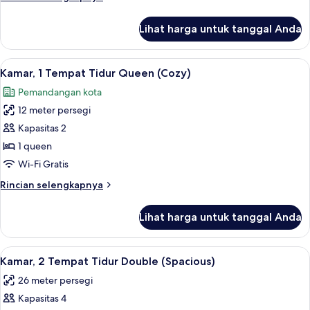
Twin
lebih
(Cozy)
lanjut
Lihat harga untuk tanggal Anda
untuk
Kamar,
2
Lihat
Kamar, 1 Tempat Tidur Queen (Cozy) | Se
19
Tempat
Kamar, 1 Tempat Tidur Queen (Cozy)
semua
Tidur
Pemandangan kota
Twin
foto
(Cozy)
12 meter persegi
untuk
Kamar,
Kapasitas 2
1
1 queen
Tempat
Wi-Fi Gratis
Tidur
Rincian
Rincian selengkapnya
Queen
lebih
(Cozy)
lanjut
Lihat harga untuk tanggal Anda
untuk
Kamar,
1
Lihat
Kamar, 2 Tempat Tidur Double (Spacious)
14
Tempat
Kamar, 2 Tempat Tidur Double (Spacious)
semua
Tidur
26 meter persegi
Queen
foto
(Cozy)
Kapasitas 4
untuk