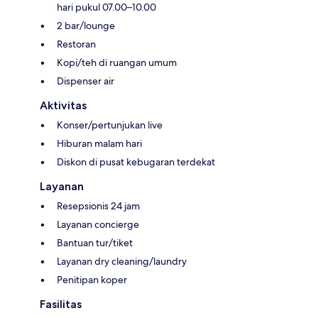
hari pukul 07.00–10.00
2 bar/lounge
Restoran
Kopi/teh di ruangan umum
Dispenser air
Aktivitas
Konser/pertunjukan live
Hiburan malam hari
Diskon di pusat kebugaran terdekat
Layanan
Resepsionis 24 jam
Layanan concierge
Bantuan tur/tiket
Layanan dry cleaning/laundry
Penitipan koper
Fasilitas