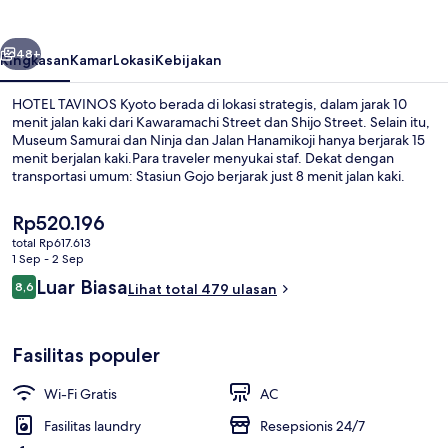
belumnya
Berikutnya
48+
Ringkasan
Kamar
Lokasi
Kebijakan
HOTEL TAVINOS Kyoto berada di lokasi strategis, dalam jarak 10
menit jalan kaki dari Kawaramachi Street dan Shijo Street. Selain itu,
Museum Samurai dan Ninja dan Jalan Hanamikoji hanya berjarak 15
menit berjalan kaki.Para traveler menyukai staf. Dekat dengan
transportasi umum: Stasiun Gojo berjarak just 8 menit jalan kaki.
Harga
Rp520.196
saat
total Rp617.613
ini
1 Sep - 2 Sep
Teras/patio
Rp520.196
Ulasan
Luar Biasa
8,6
Lihat total 479 ulasan
8,6 dari 10
Fasilitas populer
Wi-Fi Gratis
AC
Fasilitas laundry
Resepsionis 24/7