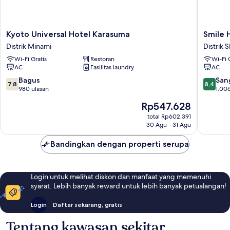
Kyoto
Smile
Kyoto Universal Hotel Karasuma
Smile 
Universal
Hotel
Distrik Minami
Distrik
Hotel
Kyoto-
Wi-Fi Gratis
Restoran
Wi-Fi 
Karasuma
shijo
AC
Fasilitas laundry
AC
Distrik
Distrik
Minami
Shimog
7.8
8.4
Bagus
San
7,8
8,4
dari
dari
980 ulasan
1.006
10,
10,
Harga
Rp547.628
Bagus,
Sangat
sekarang
980
Baik,
total Rp602.391
Rp547.628
30 Agu - 31 Agu
ulasan
1.006
ulasan
Bandingkan dengan properti serupa
Login untuk melihat diskon dan manfaat yang memenuhi
syarat. Lebih banyak reward untuk lebih banyak petualangan!
Login
Daftar sekarang, gratis
Tentang kawasan sekitar