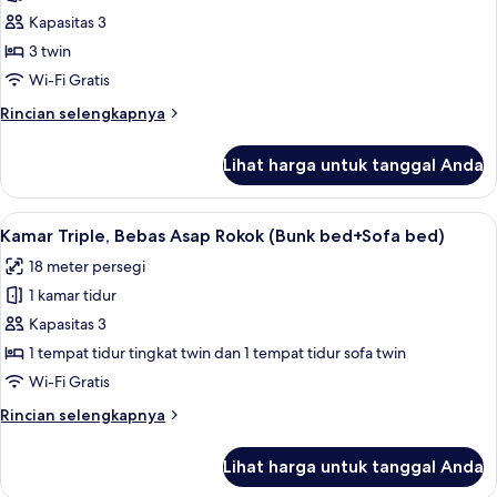
Kamar
Kapasitas 3
Triple,
3 twin
Bebas
Wi-Fi Gratis
Asap
Rincian
Rincian selengkapnya
Rokok
lebih
lanjut
Lihat harga untuk tanggal Anda
untuk
Kamar
Triple,
Lihat
Setrika/meja setrika, Wi-Fi gratis, da
11
Bebas
Kamar Triple, Bebas Asap Rokok (Bunk bed+Sofa bed)
semua
Asap
18 meter persegi
Rokok
foto
1 kamar tidur
untuk
Kamar
Kapasitas 3
Triple,
1 tempat tidur tingkat twin dan 1 tempat tidur sofa twin
Bebas
Wi-Fi Gratis
Asap
Rincian
Rincian selengkapnya
Rokok
lebih
(Bunk
lanjut
Lihat harga untuk tanggal Anda
untuk
bed+Sofa
Kamar