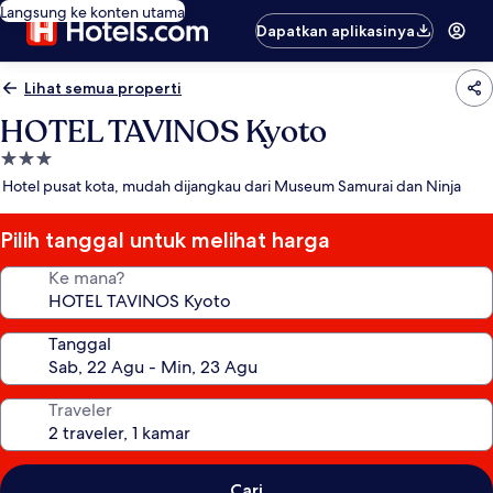
Langsung ke konten utama
Dapatkan aplikasinya
Lihat semua properti
HOTEL TAVINOS Kyoto
Properti
bintang
Hotel pusat kota, mudah dijangkau dari Museum Samurai dan Ninja
3.0
Pilih tanggal untuk melihat harga
Ke mana?
Tanggal
Traveler
Cari