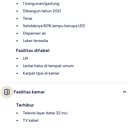
1 bangunan/gedung
Dibangun tahun 2021
Teras
Setidaknya 80% lampu berupa LED
Dispenser air
Loker tersedia
Fasilitas difabel
Lift
Lantai halus di tempat umum
Karpet tipis di kamar
Fasilitas kamar
Terhibur
Televisi layar datar 32 inci
TV kabel