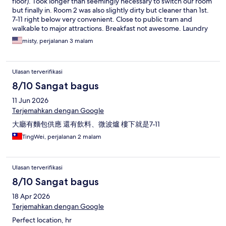
floor). Took longer than seemingly necessary to switch our room
but finally in. Room 2 was also slightly dirty but cleaner than 1st.
7-11 right below very convenient. Close to public tram and
walkable to major attractions. Breakfast not awesome. Laundry
room was a plus. Overall an ok place to stay for 3 nights.
misty, perjalanan 3 malam
Ulasan terverifikasi
8/10 Sangat bagus
11 Jun 2026
Terjemahkan dengan Google
大廳有麵包供應 還有飲料、微波爐 樓下就是7-11
TingWei, perjalanan 2 malam
Ulasan terverifikasi
8/10 Sangat bagus
18 Apr 2026
Terjemahkan dengan Google
Perfect location, hr