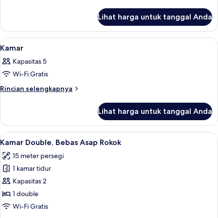
lebih
Non-
lanjut
smoking,
Lihat harga untuk tanggal Anda
untuk
Economy
Standard
Triple,
Triple
Lihat
Setrika/meja setrika, Wi-Fi gratis, da
2
Room,
Bunk
Kamar
semua
Non-
Bed
Kapasitas 5
smoking,
foto
+
Economy
Wi-Fi Gratis
untuk
Sofa
Triple,
Kamar
Rincian
Rincian selengkapnya
Bunk
Bed
lebih
Bed
lanjut
+
Lihat harga untuk tanggal Anda
untuk
Sofa
Kamar
Bed
Lihat
Kamar Double, Bebas Asap Rokok | Setr
10
Kamar Double, Bebas Asap Rokok
semua
15 meter persegi
foto
1 kamar tidur
untuk
Kamar
Kapasitas 2
Double,
1 double
Bebas
Wi-Fi Gratis
Asap