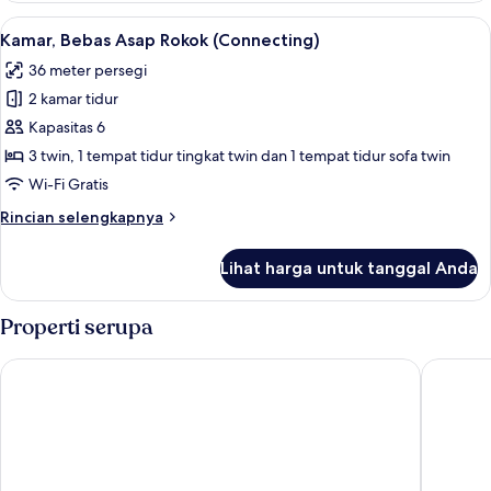
bed)
Triple,
Lihat
Kamar, Bebas Asap Rokok (Connecting) 
11
Bebas
Kamar, Bebas Asap Rokok (Connecting)
semua
Asap
36 meter persegi
Rokok
foto
(Bunk
2 kamar tidur
untuk
bed+Sofa
Kamar,
Kapasitas 6
bed)
Bebas
3 twin, 1 tempat tidur tingkat twin dan 1 tempat tidur sofa twin
Asap
Wi-Fi Gratis
Rokok
Rincian
Rincian selengkapnya
(Connecting)
lebih
lanjut
Lihat harga untuk tanggal Anda
untuk
Kamar,
Bebas
Properti serupa
Asap
Rokok
Kyoto Universal Hotel Karasuma
Smile Ho
(Connecting)