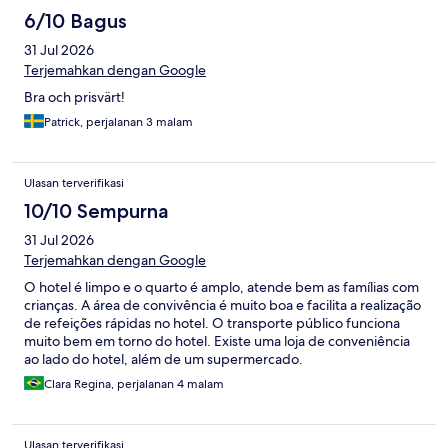
6/10 Bagus
31 Jul 2026
Terjemahkan dengan Google
Bra och prisvärt!
Patrick, perjalanan 3 malam
Ulasan terverifikasi
10/10 Sempurna
31 Jul 2026
Terjemahkan dengan Google
O hotel é limpo e o quarto é amplo, atende bem as famílias com
crianças. A área de convivência é muito boa e facilita a realização
de refeições rápidas no hotel. O transporte público funciona
muito bem em torno do hotel. Existe uma loja de conveniência
ao lado do hotel, além de um supermercado.
Clara Regina, perjalanan 4 malam
Ulasan terverifikasi