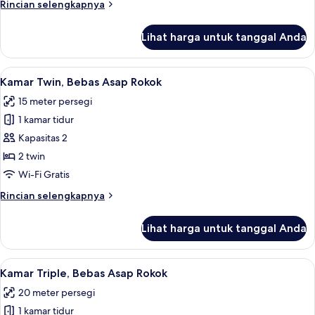
Rincian
Rincian selengkapnya
Rokok
lebih
lanjut
Lihat harga untuk tanggal Anda
untuk
Kamar
Double,
Lihat
Kamar Twin, Bebas Asap Rokok | Setrik
11
Bebas
Kamar Twin, Bebas Asap Rokok
semua
Asap
15 meter persegi
Rokok
foto
1 kamar tidur
untuk
Kamar
Kapasitas 2
Twin,
2 twin
Bebas
Wi-Fi Gratis
Asap
Rincian
Rincian selengkapnya
Rokok
lebih
lanjut
Lihat harga untuk tanggal Anda
untuk
Kamar
Twin,
Lihat
Setrika/meja setrika, Wi-Fi gratis, da
10
Bebas
Kamar Triple, Bebas Asap Rokok
semua
Asap
20 meter persegi
Rokok
foto
1 kamar tidur
untuk