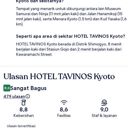
Kyoto dan sekitarnya?
Tempat yang menarik untuk dikunjungi antara lain Museum
Samurai dan Ninja (11 mnt jalan kaki) dan Jalan Hanamikoji (15
mnt jalan kaki), serta Menara Kyoto (1,5 km) dan Kuil Yasaka (1,6
km).
Seperti apa area di sekitar HOTEL TAVINOS Kyoto?
HOTEL TAVINOS Kyoto berada di Distrik Shimogyo, 8 menit
berjalan kaki dari Stasiun Gojo dan 2 menit berjalan kaki dari
Kawaramachi Street.
Ulasan HOTEL TAVINOS Kyoto
Ulasan
Sangat Bagus
8,6
479 ulasan
8,8
8,6
9,0
Kebersihan
Fasilitas
Staf & layanan
Ulasan
Ulasan terverifikasi