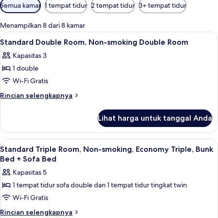
Filter
Semua kamar
1 tempat tidur
2 tempat tidur
3+ tempat tidur
tersedia
untuk
Menampilkan 8 dari 8 kamar
kamar
Lihat
Setrika/meja setrika, Wi-Fi gratis, da
2
Standard Double Room, Non-smoking Double Room
semua
Kapasitas 3
foto
1 double
untuk
Standard
Wi-Fi Gratis
Double
Rincian
Rincian selengkapnya
Room,
lebih
lanjut
Non-
Lihat harga untuk tanggal Anda
untuk
smoking
Standard
Double
Double
Lihat
Setrika/meja setrika, Wi-Fi gratis, da
2
Room
Room,
Standard Triple Room, Non-smoking, Economy Triple, Bunk
semua
Non-
Bed + Sofa Bed
smoking
foto
Kapasitas 5
Double
untuk
Room
1 tempat tidur sofa double dan 1 tempat tidur tingkat twin
Standard
Wi-Fi Gratis
Triple
Room,
Rincian
Rincian selengkapnya