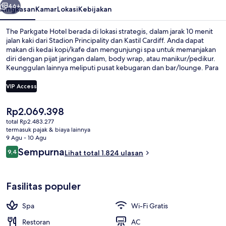
46+
Ringkasan
Kamar
Lokasi
Kebijakan
The Parkgate Hotel berada di lokasi strategis, dalam jarak 10 menit
jalan kaki dari Stadion Principality dan Kastil Cardiff. Anda dapat
makan di kedai kopi/kafe dan mengunjungi spa untuk memanjakan
diri dengan pijat jaringan dalam, body wrap, atau manikur/pedikur.
Keunggulan lainnya meliputi pusat kebugaran dan bar/lounge. Para
traveler terkesan dengan tempat tidur di kamar dan staf.
VIP Access
Harga
Rp2.069.398
Aula resepsi
saat
total Rp2.483.277
ini
termasuk pajak & biaya lainnya
Rp2.069.398
9 Agu - 10 Agu
Ulasan
Sempurna
9,4
Lihat total 1.824 ulasan
9,4 dari 10
Fasilitas populer
Spa
Wi-Fi Gratis
Restoran
AC