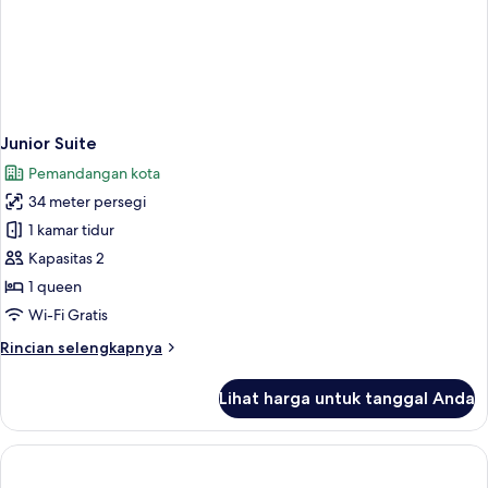
Junior Suite
Pemandangan kota
34 meter persegi
1 kamar tidur
Kapasitas 2
1 queen
Wi-Fi Gratis
Rincian
Rincian selengkapnya
lebih
lanjut
Lihat harga untuk tanggal Anda
untuk
Junior
Suite