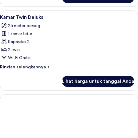
Kamar
Double
Lihat
Brankas, ruang kerja ramah laptop, Wi-
3
Superior
Kamar Twin Deluks
semua
25 meter persegi
foto
1 kamar tidur
untuk
Kamar
Kapasitas 2
Twin
2 twin
Deluks
Wi-Fi Gratis
Rincian
Rincian selengkapnya
lebih
lanjut
Lihat harga untuk tanggal Anda
untuk
Kamar
Twin
Deluks