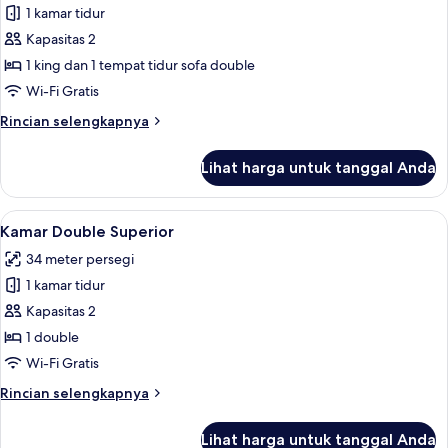
1 kamar tidur
untuk
Suite
Kapasitas 2
Mewah
1 king dan 1 tempat tidur sofa double
Wi-Fi Gratis
Rincian
Rincian selengkapnya
lebih
lanjut
Lihat harga untuk tanggal Anda
untuk
Suite
Mewah
Lihat
Kamar Double Superior | Brankas, ruang
1
Kamar Double Superior
semua
34 meter persegi
foto
1 kamar tidur
untuk
Kamar
Kapasitas 2
Double
1 double
Superior
Wi-Fi Gratis
Rincian
Rincian selengkapnya
lebih
lanjut
Lihat harga untuk tanggal Anda
untuk