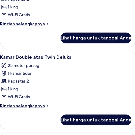
Double
1 king
atau
Wi-Fi Gratis
Twin
Rincian
Rincian selengkapnya
Standar
lebih
lanjut
Lihat harga untuk tanggal Anda
untuk
Kamar
Double
Lihat
Brankas, ruang kerja ramah laptop, Wi-
3
atau
Kamar Double atau Twin Deluks
semua
Twin
25 meter persegi
Standar
foto
1 kamar tidur
untuk
Kamar
Kapasitas 2
Double
1 king
atau
Wi-Fi Gratis
Twin
Rincian
Rincian selengkapnya
Deluks
lebih
lanjut
Lihat harga untuk tanggal Anda
untuk
Kamar
Double
Deluxe Junior Suite | Brankas, ruang k