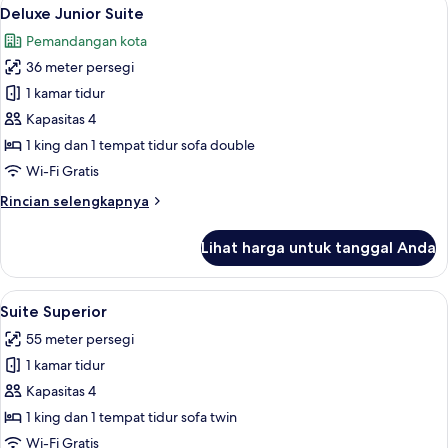
Lihat
4
atau
Deluxe Junior Suite
semua
Twin
Pemandangan kota
Deluks
foto
36 meter persegi
untuk
Deluxe
1 kamar tidur
Junior
Kapasitas 4
Suite
1 king dan 1 tempat tidur sofa double
Wi-Fi Gratis
Rincian
Rincian selengkapnya
lebih
lanjut
Lihat harga untuk tanggal Anda
untuk
Deluxe
Junior
Lihat
Suite Superior | Brankas, ruang kerja r
4
Suite
Suite Superior
semua
55 meter persegi
foto
1 kamar tidur
untuk
Suite
Kapasitas 4
Superior
1 king dan 1 tempat tidur sofa twin
Wi-Fi Gratis