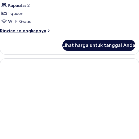
Kapasitas 2
1 queen
Wi-Fi Gratis
Rincian
Rincian selengkapnya
lebih
lanjut
Lihat harga untuk tanggal Anda
untuk
Signature
Junior
Suite