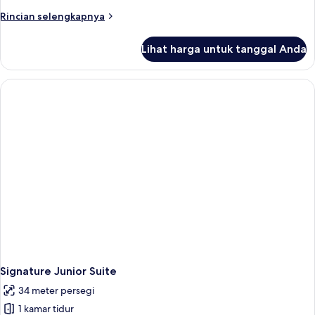
Rincian
Rincian selengkapnya
lebih
lanjut
Lihat harga untuk tanggal Anda
untuk
Signature
King
Signature Junior Suite
34 meter persegi
1 kamar tidur