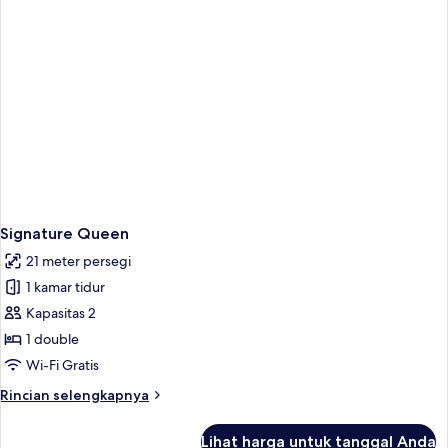
Signature Queen
21 meter persegi
1 kamar tidur
Kapasitas 2
1 double
Wi-Fi Gratis
Rincian
Rincian selengkapnya
lebih
lanjut
Lihat harga untuk tanggal Anda
untuk