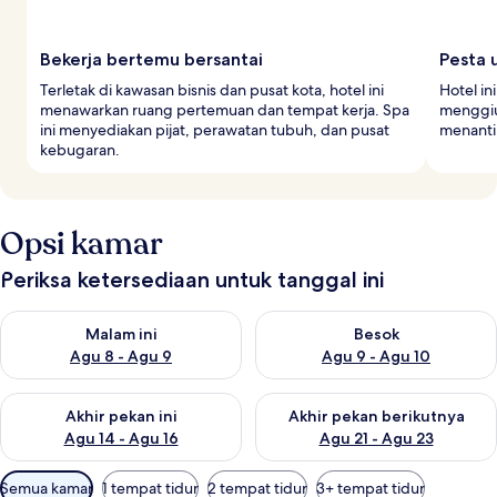
Bekerja bertemu bersantai
Pesta 
Terletak di kawasan bisnis dan pusat kota, hotel ini
Hotel i
menawarkan ruang pertemuan dan tempat kerja. Spa
menggiur
ini menyediakan pijat, perawatan tubuh, dan pusat
menanti
kebugaran.
Opsi kamar
Periksa ketersediaan untuk tanggal ini
Periksa ketersediaan untuk malam ini Agu 8 - Agu 9
Periksa ketersediaan untuk be
Malam ini
Besok
Agu 8 - Agu 9
Agu 9 - Agu 10
Periksa ketersediaan untuk akhir pekan ini Agu 14 - Agu 16
Periksa ketersediaan untuk ak
Akhir pekan ini
Akhir pekan berikutnya
Agu 14 - Agu 16
Agu 21 - Agu 23
Filter
Semua kamar
1 tempat tidur
2 tempat tidur
3+ tempat tidur