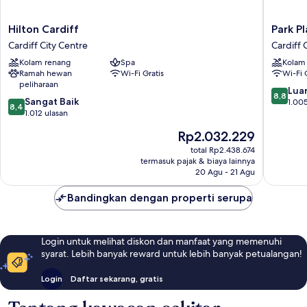
Hilton
Park
Hilton Cardiff
Park Pl
Cardiff
Plaza
Cardiff City Centre
Cardiff 
Cardiff
Cardiff
Kolam renang
Spa
Kolam
City
Cardiff
Ramah hewan
Wi-Fi Gratis
Wi-Fi 
Centre
City
peliharaan
Centre
8.8
Luar
8,8
8.4
Sangat Baik
dari
1.005
8,4
dari
1.012 ulasan
10,
10,
Luar
Harga
Rp2.032.229
Sangat
Biasa,
sekarang
Baik,
total Rp2.438.674
1.005
Rp2.032.229
termasuk pajak & biaya lainnya
1.012
ulasan
20 Agu - 21 Agu
ulasan
Bandingkan dengan properti serupa
Login untuk melihat diskon dan manfaat yang memenuhi
syarat. Lebih banyak reward untuk lebih banyak petualangan!
Login
Daftar sekarang, gratis