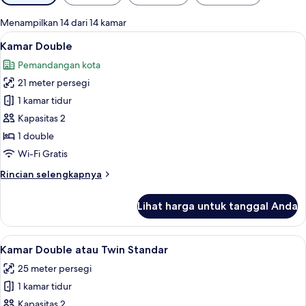
tersedia
untuk
Menampilkan 14 dari 14 kamar
kamar
Lihat
Brankas, ruang kerja ramah laptop, Wi-
4
Kamar Double
semua
Pemandangan kota
foto
21 meter persegi
untuk
Kamar
1 kamar tidur
Double
Kapasitas 2
1 double
Wi-Fi Gratis
Rincian
Rincian selengkapnya
lebih
lanjut
Lihat harga untuk tanggal Anda
untuk
Kamar
Double
Lihat
Brankas, ruang kerja ramah laptop, Wi-
4
Kamar Double atau Twin Standar
semua
25 meter persegi
foto
1 kamar tidur
untuk
Kamar
Kapasitas 2