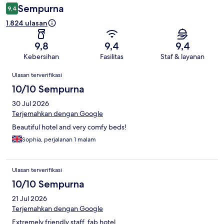
Sempurna
9,4
1.824 ulasan
9,8
9,4
9,4
Kebersihan
Fasilitas
Staf & layanan
Ulasan
Ulasan terverifikasi
10/10 Sempurna
30 Jul 2026
Terjemahkan dengan Google
Beautiful hotel and very comfy beds!
Sophia, perjalanan 1 malam
Ulasan terverifikasi
10/10 Sempurna
21 Jul 2026
Terjemahkan dengan Google
Extremely friendly staff, fab hotel