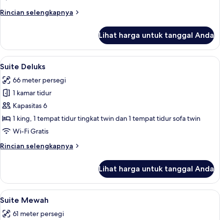
Rincian
Rincian selengkapnya
lebih
lanjut
Lihat harga untuk tanggal Anda
untuk
Suite
Superior
Lihat
Suite Deluks | Brankas, ruang kerja ram
4
Suite Deluks
semua
66 meter persegi
foto
1 kamar tidur
untuk
Suite
Kapasitas 6
Deluks
1 king, 1 tempat tidur tingkat twin dan 1 tempat tidur sofa twin
Wi-Fi Gratis
Rincian
Rincian selengkapnya
lebih
lanjut
Lihat harga untuk tanggal Anda
untuk
Suite
Deluks
Lihat
Suite Mewah | Brankas, ruang kerja ram
3
Suite Mewah
semua
61 meter persegi
foto