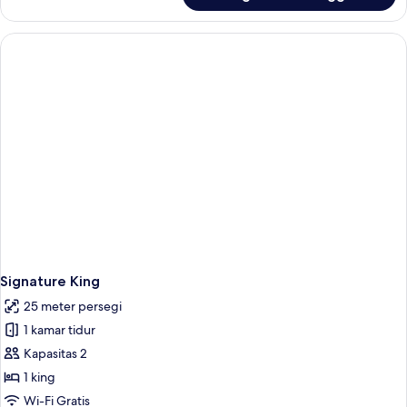
Signature
Queen
Signature King
25 meter persegi
1 kamar tidur
Kapasitas 2
1 king
Wi-Fi Gratis