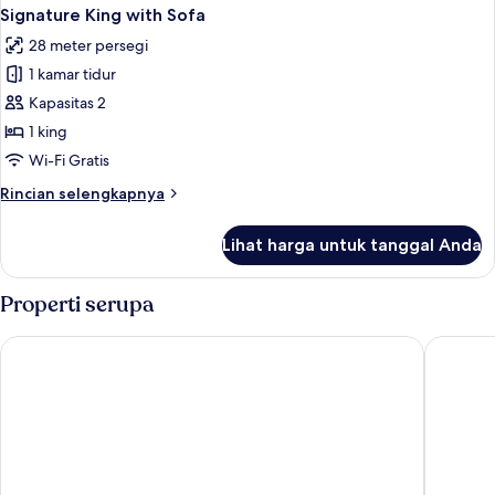
Signature King with Sofa
28 meter persegi
1 kamar tidur
Kapasitas 2
1 king
Wi-Fi Gratis
Rincian
Rincian selengkapnya
lebih
lanjut
Lihat harga untuk tanggal Anda
untuk
Signature
King
Properti serupa
with
Sofa
Hilton Cardiff
Park Plaz