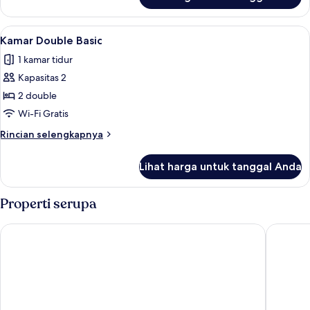
untuk
Queen,
Kamar
akses
Basic,
Lihat
Kamar Double Basic | Wi-Fi gratis
difabel
10
1
Kamar Double Basic
semua
Tempat
1 kamar tidur
Tidur
foto
Queen,
Kapasitas 2
untuk
akses
Kamar
2 double
difabel
Double
Wi-Fi Gratis
Basic
Rincian
Rincian selengkapnya
lebih
lanjut
Lihat harga untuk tanggal Anda
untuk
Kamar
Double
Properti serupa
Basic
LIC Manhattan View Hotel
Capital 