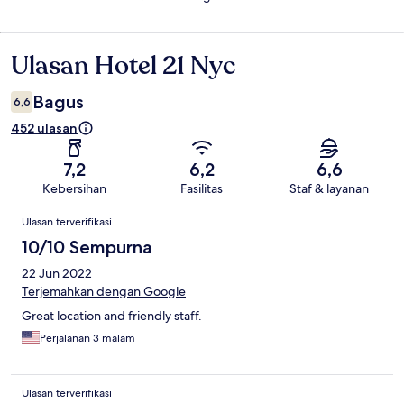
Ulasan Hotel 21 Nyc
Ulasan
Bagus
6,6
452 ulasan
7,2
6,2
6,6
Kebersihan
Fasilitas
Staf & layanan
Ulasan
Ulasan terverifikasi
10/10 Sempurna
22 Jun 2022
Terjemahkan dengan Google
Great location and friendly staff.
Perjalanan 3 malam
Ulasan terverifikasi