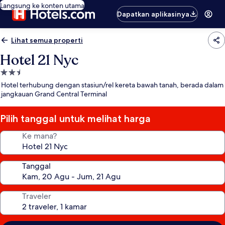
Langsung ke konten utama
Dapatkan aplikasinya
Lihat semua properti
Hotel 21 Nyc
Properti
bintang
Hotel terhubung dengan stasiun/rel kereta bawah tanah, berada dalam
2.5
jangkauan Grand Central Terminal
Pilih tanggal untuk melihat harga
Ke mana?
Tanggal
Traveler