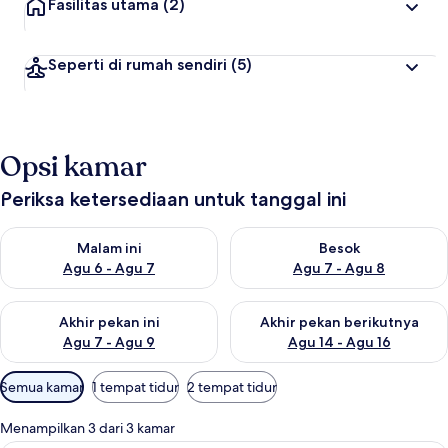
Fasilitas utama
(2)
Seperti di rumah sendiri
(5)
Opsi kamar
Periksa ketersediaan untuk tanggal ini
Periksa ketersediaan untuk malam ini Agu 6 - Agu 7
Periksa ketersediaan untuk be
Malam ini
Besok
Agu 6 - Agu 7
Agu 7 - Agu 8
Periksa ketersediaan untuk akhir pekan ini Agu 7 - Agu 9
Periksa ketersediaan untuk ak
Akhir pekan ini
Akhir pekan berikutnya
Agu 7 - Agu 9
Agu 14 - Agu 16
Filter
Semua kamar
1 tempat tidur
2 tempat tidur
tersedia
untuk
Menampilkan 3 dari 3 kamar
kamar