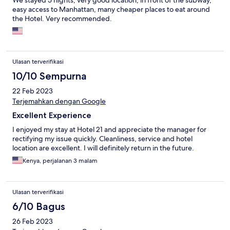
We stayed 5 nights, very good location, in front of the subway,
easy access to Manhattan, many cheaper places to eat around
the Hotel. Very recommended.
Ulasan terverifikasi
10/10 Sempurna
22 Feb 2023
Terjemahkan dengan Google
Excellent Experience
I enjoyed my stay at Hotel 21 and appreciate the manager for
rectifying my issue quickly. Cleanliness, service and hotel
location are excellent. I will definitely return in the future.
Kenya, perjalanan 3 malam
Ulasan terverifikasi
6/10 Bagus
26 Feb 2023