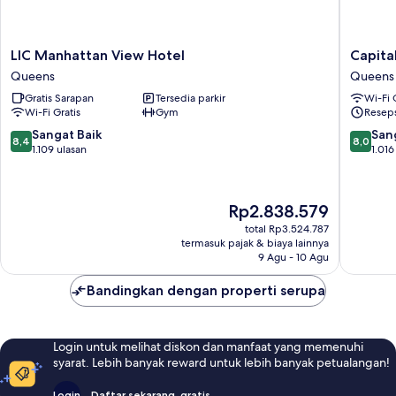
LIC
Capital
LIC Manhattan View Hotel
Capita
Manhattan
Hotel
Queens
Queens
View
Queens
Gratis Sarapan
Tersedia parkir
Wi-Fi 
Hotel
Wi-Fi Gratis
Gym
Reseps
Queens
8.4
8.0
Sangat Baik
San
8,4
8,0
dari
dari
1.109 ulasan
1.016
10,
10,
Sangat
Sangat
Baik,
Baik,
Harga
Rp2.838.579
1.109
1.016
sekarang
ulasan
ulasan
total Rp3.524.787
Rp2.838.579
termasuk pajak & biaya lainnya
9 Agu - 10 Agu
Bandingkan dengan properti serupa
Login untuk melihat diskon dan manfaat yang memenuhi
syarat. Lebih banyak reward untuk lebih banyak petualangan!
Login
Daftar sekarang, gratis