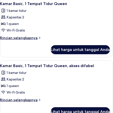
Lihat
Wi-Fi gratis
13
Kamar Basic, 1 Tempat Tidur Queen
semua
1 kamar tidur
foto
Kapasitas 2
untuk
Kamar
1 queen
Basic,
Wi-Fi Gratis
1
Rincian
Rincian selengkapnya
Tempat
lebih
Tidur
lanjut
Lihat harga untuk tanggal Anda
untuk
Queen
Kamar
Basic,
Lihat
Wi-Fi gratis
10
1
Kamar Basic, 1 Tempat Tidur Queen, akses difabel
semua
Tempat
1 kamar tidur
Tidur
foto
Queen
Kapasitas 2
untuk
Kamar
1 queen
Basic,
Wi-Fi Gratis
1
Rincian
Rincian selengkapnya
Tempat
lebih
Tidur
lanjut
Lihat harga untuk tanggal Anda