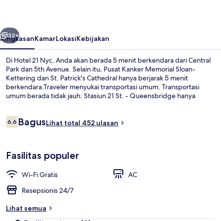
belumnya
Berikutnya
32+
Ringkasan
Kamar
Lokasi
Kebijakan
Di Hotel 21 Nyc, Anda akan berada 5 menit berkendara dari Central
Park dan 5th Avenue. Selain itu, Pusat Kanker Memorial Sloan-
Kettering dan St. Patrick's Cathedral hanya berjarak 5 menit
berkendara.Traveler menyukai transportasi umum. Transportasi
umum berada tidak jauh: Stasiun 21 St. - Queensbridge hanya
beberapa langkah dan Stasiun Queensboro Plaza berjarak 7 menit.
Ulasan
Bagus
6,6
Lihat total 452 ulasan
6,6 dari 10
Kamar Double Basic | Wi-Fi gratis
Fasilitas populer
Wi-Fi Gratis
AC
Resepsionis 24/7
Lihat semua