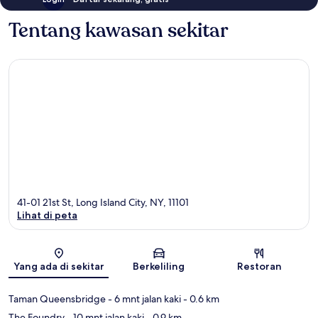
Tentang kawasan sekitar
41-01 21st St, Long Island City, NY, 11101
Lihat di peta
Peta
Yang ada di sekitar
Berkeliling
Restoran
Taman Queensbridge
- 6 mnt jalan kaki
- 0.6 km
The Foundry
- 10 mnt jalan kaki
- 0.9 km