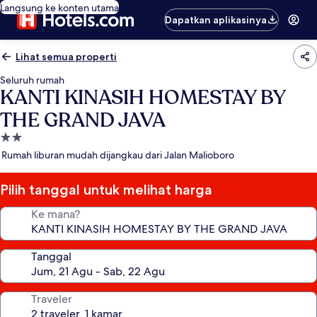
Langsung ke konten utama
Dapatkan aplikasinya
Lihat semua properti
Seluruh rumah
KANTI KINASIH HOMESTAY BY
THE GRAND JAVA
Properti
bintang
Rumah liburan mudah dijangkau dari Jalan Malioboro
2.0
Pilih tanggal untuk melihat harga
Ke mana?
Tanggal
Traveler