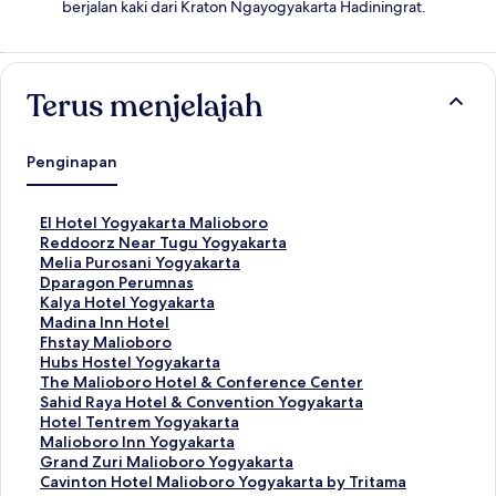
berjalan kaki dari Kraton Ngayogyakarta Hadiningrat.
Terus menjelajah
Penginapan
T
El Hotel Yogyakarta Malioboro
a
T
Reddoorz Near Tugu Yogyakarta
u
a
T
Melia Purosani Yogyakarta
t
u
a
T
Dparagon Perumnas
a
t
u
a
T
Kalya Hotel Yogyakarta
n
a
t
u
a
T
Madina Inn Hotel
S
n
a
t
u
a
T
Fhstay Malioboro
t
S
n
a
t
u
a
T
Hubs Hostel Yogyakarta
a
t
S
n
a
t
u
a
T
The Malioboro Hotel & Conference Center
n
a
t
S
n
a
t
u
a
T
Sahid Raya Hotel & Convention Yogyakarta
d
n
a
t
S
n
a
t
u
a
T
Hotel Tentrem Yogyakarta
a
d
n
a
t
S
n
a
t
u
a
T
Malioboro Inn Yogyakarta
r
a
d
n
a
t
S
n
a
t
u
a
T
Grand Zuri Malioboro Yogyakarta
u
r
a
d
n
a
t
S
n
a
t
u
a
T
Cavinton Hotel Malioboro Yogyakarta by Tritama