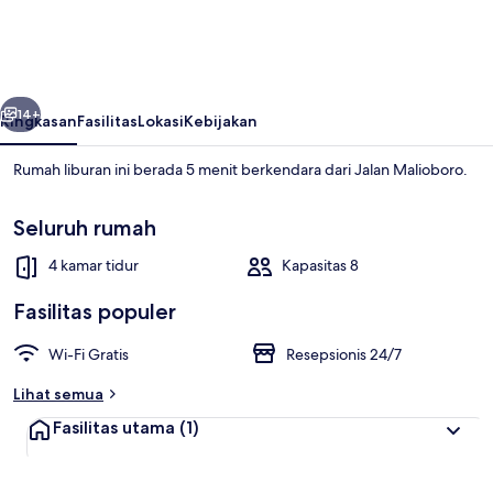
HOMESTAY
BY
THE
belumnya
Berikutnya
GRAND
14+
Ringkasan
Fasilitas
Lokasi
Kebijakan
JAVA
Rumah liburan ini berada 5 menit berkendara dari Jalan Malioboro.
Seluruh rumah
4 kamar tidur
Kapasitas 8
Fasilitas populer
Bagian depan properti
Wi-Fi Gratis
Resepsionis 24/7
Lihat semua
Fasilitas utama
(1)