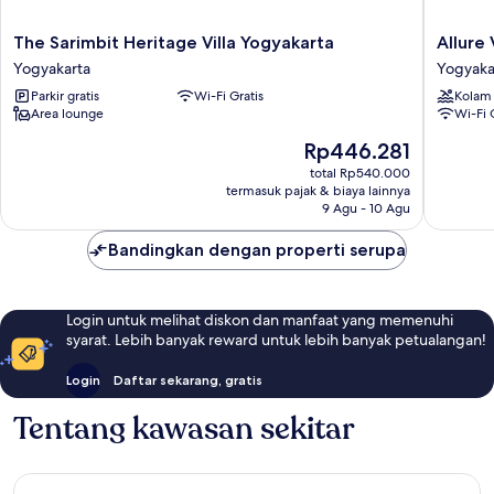
The
Allure
The Sarimbit Heritage Villa Yogyakarta
Allure 
Sarimbit
Villa
Yogyakarta
Yogyaka
Heritage
Yogyaka
Parkir gratis
Wi-Fi Gratis
Kolam
Villa
Yogyaka
Area lounge
Wi-Fi 
Yogyakarta
Yogyakarta
Harga
Rp446.281
sekarang
total Rp540.000
Rp446.281
termasuk pajak & biaya lainnya
9 Agu - 10 Agu
Bandingkan dengan properti serupa
Login untuk melihat diskon dan manfaat yang memenuhi
syarat. Lebih banyak reward untuk lebih banyak petualangan!
Login
Daftar sekarang, gratis
Tentang kawasan sekitar