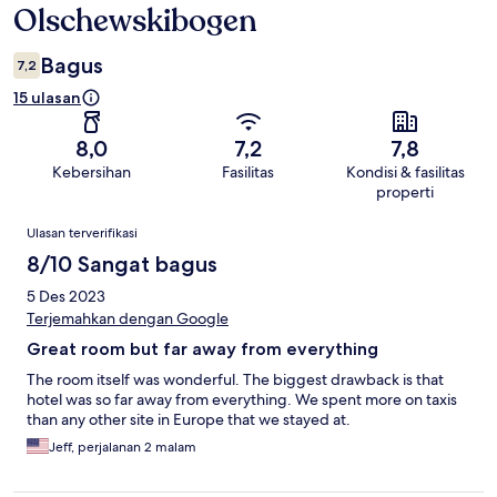
Olschewskibogen
Bagus
7,2
15 ulasan
8,0
7,2
7,8
Kebersihan
Fasilitas
Kondisi & fasilitas
properti
Ulasan
Ulasan terverifikasi
8/10 Sangat bagus
5 Des 2023
Terjemahkan dengan Google
Great room but far away from everything
The room itself was wonderful. The biggest drawback is that
hotel was so far away from everything. We spent more on taxis
than any other site in Europe that we stayed at.
Jeff, perjalanan 2 malam