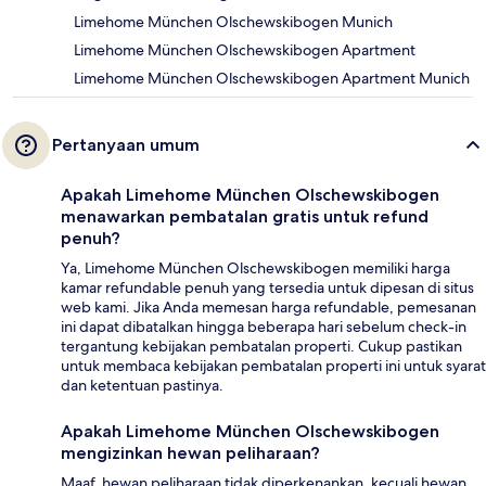
Limehome München Olschewskibogen Munich
Limehome München Olschewskibogen Apartment
Limehome München Olschewskibogen Apartment Munich
Pertanyaan umum
Apakah Limehome München Olschewskibogen
menawarkan pembatalan gratis untuk refund
penuh?
Ya, Limehome München Olschewskibogen memiliki harga
kamar refundable penuh yang tersedia untuk dipesan di situs
web kami. Jika Anda memesan harga refundable, pemesanan
ini dapat dibatalkan hingga beberapa hari sebelum check-in
tergantung kebijakan pembatalan properti. Cukup pastikan
untuk membaca kebijakan pembatalan properti ini untuk syarat
dan ketentuan pastinya.
Apakah Limehome München Olschewskibogen
mengizinkan hewan peliharaan?
Maaf, hewan peliharaan tidak diperkenankan, kecuali hewan