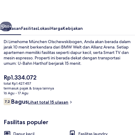
Olschewskibogen
belumnya
Berikutnya
50+
Ringkasan
Fasilitas
Lokasi
Harga
Kebijakan
Di Limehome München Olschewskibogen, Anda akan berada dalam
jarak 10 menit berkendara dari BMW Welt dan Allianz Arena. Setiap
apartemen memiliki fasilitas seperti dapur kecil, serta Smart TV dan
mesin espresso. Properti ini berada dekat dengan transportasi
umum: U-Bahn Harthof berjarak 15 menit.
Harga
Rp1.334.072
saat
total Rp1.427.457
ini
termasuk pajak & biaya lainnya
Suite | Ruang kerja ramah laptop, Wi-Fi
Rp1.334.072
16 Agu - 17 Agu
Ulasan
Bagus
7,2
Lihat total 15 ulasan
7,2 dari 10
Fasilitas populer
Dapur kecil
Fasilitas laundry