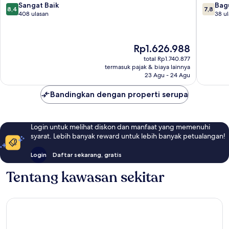
8.4
7.8
Sangat Baik
Bag
8,4
7,8
dari
dari
408 ulasan
38 u
10,
10,
Sangat
Bagus,
Baik,
38
Harga
Rp1.626.988
408
ulasan
sekarang
total Rp1.740.877
ulasan
Rp1.626.988
termasuk pajak & biaya lainnya
23 Agu - 24 Agu
Bandingkan dengan properti serupa
Login untuk melihat diskon dan manfaat yang memenuhi
syarat. Lebih banyak reward untuk lebih banyak petualangan!
Login
Daftar sekarang, gratis
Tentang kawasan sekitar