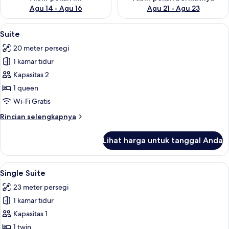
Agu 14 - Agu 16
Agu 21 - Agu 23
Lihat
Suite | Ruang kerja ramah laptop, Wi-Fi
34
Suite
semua
20 meter persegi
foto
1 kamar tidur
untuk
Suite
Kapasitas 2
1 queen
Wi-Fi Gratis
Rincian
Rincian selengkapnya
lebih
lanjut
Lihat harga untuk tanggal Anda
untuk
Suite
Lihat
Single Suite | Ruang kerja ramah laptop
13
Single Suite
semua
23 meter persegi
foto
1 kamar tidur
untuk
Single
Kapasitas 1
Suite
1 twin