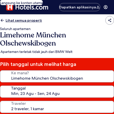
Langsung ke konten utama
Dapatkan aplikasinya
Lihat semua properti
Seluruh apartemen
Limehome München
Olschewskibogen
Apartemen terletak tidak jauh dari BMW Welt
Pilih tanggal untuk melihat harga
Ke mana?
Tanggal
Traveler