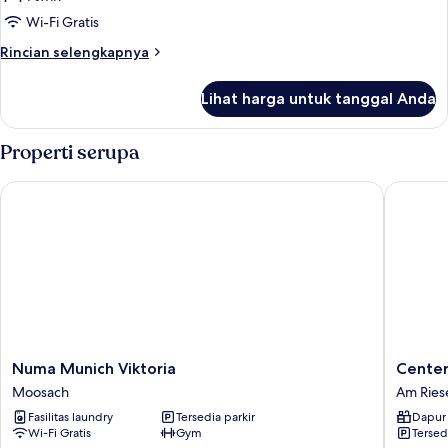
Wi-Fi Gratis
Rincian
Rincian selengkapnya
lebih
lanjut
Lihat harga untuk tanggal Anda
untuk
Single
Suite
Properti serupa
Numa Munich Viktoria
Centerr
Numa
Center
Numa Munich Viktoria
Cente
Munich
Münche
Moosach
Am Ries
Viktoria
City
Fasilitas laundry
Tersedia parkir
Dapur 
Moosach
Am
Wi-Fi Gratis
Gym
Tersed
Riesenfe