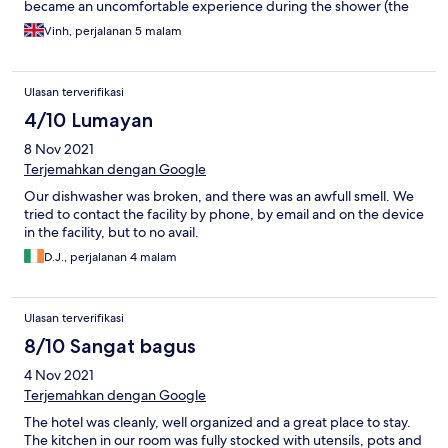
became an uncomfortable experience during the shower (the
smell became stronger). Secondly, on 25.02, at about 22:00,
Vinh, perjalanan 5 malam
there was suddenly no more hot water in the bathroom during
my shower. I had to wait 15 minutes there until the hot water
came back. It would be better to change the room, but it was
Ulasan terverifikasi
already my last day there. Of course, we did not expect those
things from the price we paid.
4/10 Lumayan
8 Nov 2021
Terjemahkan dengan Google
Our dishwasher was broken, and there was an awfull smell. We
tried to contact the facility by phone, by email and on the device
in the facility, but to no avail.
D.J., perjalanan 4 malam
Ulasan terverifikasi
8/10 Sangat bagus
4 Nov 2021
Terjemahkan dengan Google
The hotel was cleanly, well organized and a great place to stay.
The kitchen in our room was fully stocked with utensils, pots and