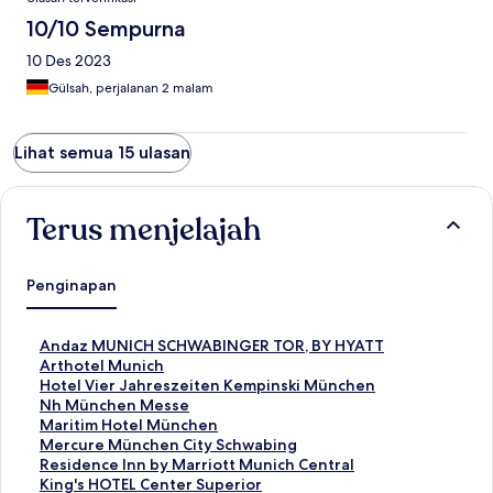
10/10 Sempurna
10 Des 2023
Gülsah, perjalanan 2 malam
Lihat semua 15 ulasan
Terus menjelajah
Penginapan
T
Andaz MUNICH SCHWABINGER TOR, BY HYATT
a
T
Arthotel Munich
u
a
T
Hotel Vier Jahreszeiten Kempinski München
t
u
a
T
Nh München Messe
a
t
u
a
T
Maritim Hotel München
n
a
t
u
a
T
Mercure München City Schwabing
S
n
a
t
u
a
T
Residence Inn by Marriott Munich Central
t
S
n
a
t
u
a
T
King's HOTEL Center Superior