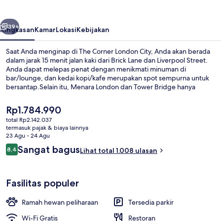
City
belumnya
Berikutnya
39+
Ringkasan
Kamar
Lokasi
Kebijakan
Saat Anda menginap di The Corner London City, Anda akan berada
dalam jarak 15 menit jalan kaki dari Brick Lane dan Liverpool Street.
Anda dapat melepas penat dengan menikmati minuman di
bar/lounge, dan kedai kopi/kafe merupakan spot sempurna untuk
bersantap.Selain itu, Menara London dan Tower Bridge hanya
berjarak 5 menit berkendara.Para traveler menyukai staf dan kondisi
keseluruhan. Properti ini berada dekat dengan transportasi umum:
Harga
Rp1.784.990
Stasiun Bawah Tanah Aldgate East berjarak 5 menit dan Stasiun
saat
total Rp2.142.037
Bawah Tanah Aldgate berjarak 8 menit.
ini
termasuk pajak & biaya lainnya
Lobi
Rp1.784.990
23 Agu - 24 Agu
Ulasan
Sangat bagus
8,4
Lihat total 1.008 ulasan
8,4 dari 10
Fasilitas populer
Ramah hewan peliharaan
Tersedia parkir
Wi-Fi Gratis
Restoran