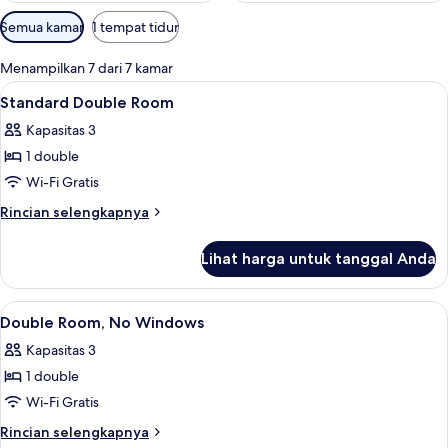
Filter
Semua kamar
1 tempat tidur
tersedia
untuk
Menampilkan 7 dari 7 kamar
kamar
Lihat
Brankas, meja kerja, tirai kedap cahaya
12
Standard Double Room
semua
Kapasitas 3
foto
1 double
untuk
Standard
Wi-Fi Gratis
Double
Rincian
Rincian selengkapnya
Room
lebih
lanjut
Lihat harga untuk tanggal Anda
untuk
Standard
Double
Lihat
Brankas, meja kerja, tirai kedap cahaya
10
Room
Double Room, No Windows
semua
Kapasitas 3
foto
1 double
untuk
Double
Wi-Fi Gratis
Room,
Rincian
Rincian selengkapnya