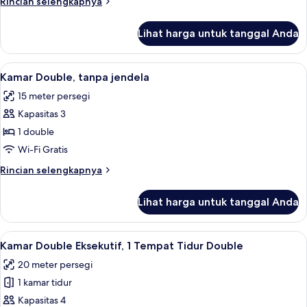
Rincian
Rincian selengkapnya
lebih
lanjut
Lihat harga untuk tanggal Anda
untuk
Kamar
Double
Lihat
Kamar Double, tanpa jendela | Brankas,
10
Standar
Kamar Double, tanpa jendela
semua
15 meter persegi
foto
Kapasitas 3
untuk
Kamar
1 double
Double,
Wi-Fi Gratis
tanpa
Rincian
Rincian selengkapnya
jendela
lebih
lanjut
Lihat harga untuk tanggal Anda
untuk
Kamar
Double,
Lihat
Brankas, meja kerja, tirai kedap cahaya
14
tanpa
Kamar Double Eksekutif, 1 Tempat Tidur Double
semua
jendela
20 meter persegi
foto
1 kamar tidur
untuk
Kamar
Kapasitas 4