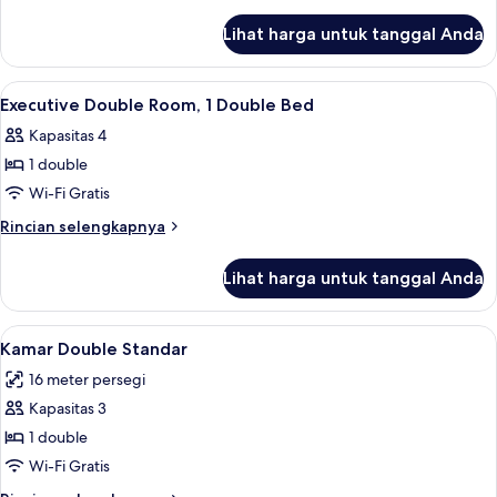
No
lebih
lanjut
Windows
Lihat harga untuk tanggal Anda
untuk
Double
Room,
Lihat
Brankas, meja kerja, tirai kedap cahaya
14
No
Executive Double Room, 1 Double Bed
semua
Windows
Kapasitas 4
foto
1 double
untuk
Executive
Wi-Fi Gratis
Double
Rincian
Rincian selengkapnya
Room,
lebih
lanjut
1
Lihat harga untuk tanggal Anda
untuk
Double
Executive
Bed
Double
Lihat
Kamar Double Standar | Brankas, meja k
12
Room,
Kamar Double Standar
semua
1
16 meter persegi
Double
foto
Bed
Kapasitas 3
untuk
Kamar
1 double
Double
Wi-Fi Gratis
Standar