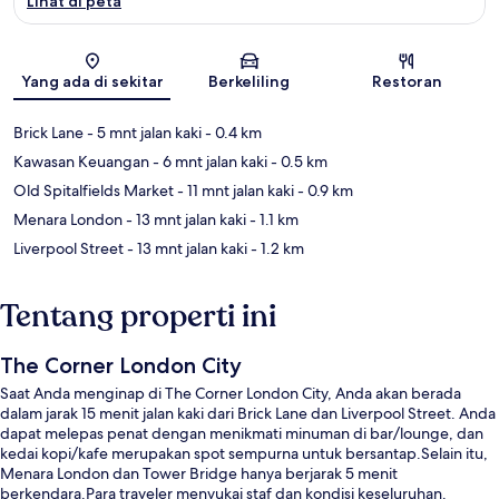
Lihat di peta
Peta
Yang ada di sekitar
Berkeliling
Restoran
Brick Lane
- 5 mnt jalan kaki
- 0.4 km
Kawasan Keuangan
- 6 mnt jalan kaki
- 0.5 km
Old Spitalfields Market
- 11 mnt jalan kaki
- 0.9 km
Menara London
- 13 mnt jalan kaki
- 1.1 km
Liverpool Street
- 13 mnt jalan kaki
- 1.2 km
Tentang properti ini
The Corner London City
Saat Anda menginap di The Corner London City, Anda akan berada
dalam jarak 15 menit jalan kaki dari Brick Lane dan Liverpool Street. Anda
dapat melepas penat dengan menikmati minuman di bar/lounge, dan
kedai kopi/kafe merupakan spot sempurna untuk bersantap.Selain itu,
Menara London dan Tower Bridge hanya berjarak 5 menit
berkendara.Para traveler menyukai staf dan kondisi keseluruhan.