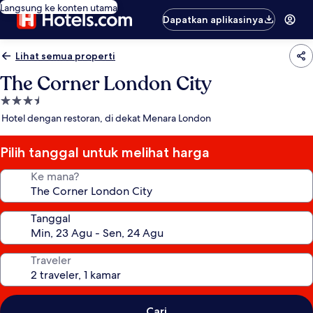
Langsung ke konten utama
Dapatkan aplikasinya
Lihat semua properti
The Corner London City
Properti
bintang
Hotel dengan restoran, di dekat Menara London
3.5
Pilih tanggal untuk melihat harga
Ke mana?
Tanggal
Traveler
Cari