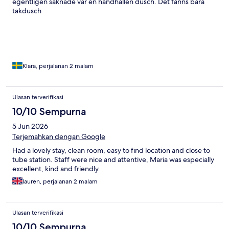
egentligen saknade var en handhållen dusch. Det fanns bara
takdusch
Klara, perjalanan 2 malam
Ulasan terverifikasi
10/10 Sempurna
5 Jun 2026
Terjemahkan dengan Google
Had a lovely stay, clean room, easy to find location and close to
tube station. Staff were nice and attentive, Maria was especially
excellent, kind and friendly.
lauren, perjalanan 2 malam
Ulasan terverifikasi
10/10 Sempurna