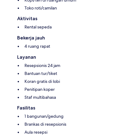
Kopi/teh di ruangan umum
Toko roti/camilan
Aktivitas
Rental sepeda
Bekerja jauh
4 ruang rapat
Layanan
Resepsionis 24 jam
Bantuan tur/tiket
Koran gratis di lobi
Penitipan koper
Staf multibahasa
Fasilitas
1 bangunan/gedung
Brankas di resepsionis
Aula resepsi