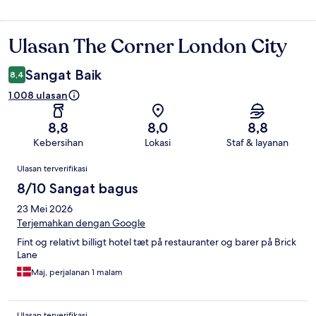
Ulasan The Corner London City
Ulasan
Sangat Baik
8,4
1.008 ulasan
8,8
8,0
8,8
Kebersihan
Lokasi
Staf & layanan
Ulasan
Ulasan terverifikasi
8/10 Sangat bagus
23 Mei 2026
Terjemahkan dengan Google
Fint og relativt billigt hotel tæt på restauranter og barer på Brick
Lane
Maj, perjalanan 1 malam
Ulasan terverifikasi