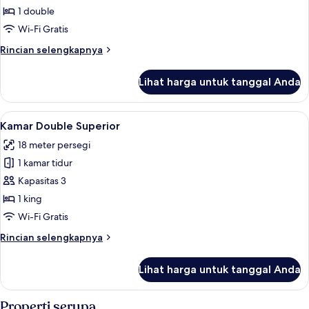
Double
1 double
Eksekutif,
Wi-Fi Gratis
1
Rincian
Rincian selengkapnya
Tempat
lebih
Tidur
lanjut
Lihat harga untuk tanggal Anda
untuk
Double
Kamar
Double
Lihat
Brankas, meja kerja, tirai kedap cahaya
5
Eksekutif,
Kamar Double Superior
semua
1
18 meter persegi
Tempat
foto
Tidur
1 kamar tidur
untuk
Double
Kamar
Kapasitas 3
Double
1 king
Superior
Wi-Fi Gratis
Rincian
Rincian selengkapnya
lebih
lanjut
Lihat harga untuk tanggal Anda
untuk
Kamar
Double
Properti serupa