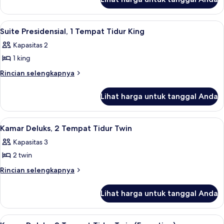
untuk
Tempat
Kamar
Tidur
Premium,
Lihat
Suite Presidensial, 1 Tempat Tidur Ki
8
1
King
Suite Presidensial, 1 Tempat Tidur King
semua
Tempat
Kapasitas 2
Tidur
foto
King
1 king
untuk
Suite
Rincian
Rincian selengkapnya
lebih
Presidensial,
lanjut
1
Lihat harga untuk tanggal Anda
untuk
Tempat
Suite
Tidur
Presidensial,
Lihat
Selimut bulu angsa, brankas, meja kerj
6
1
King
Kamar Deluks, 2 Tempat Tidur Twin
semua
Tempat
Kapasitas 3
Tidur
foto
King
2 twin
untuk
Kamar
Rincian
Rincian selengkapnya
lebih
Deluks,
lanjut
2
Lihat harga untuk tanggal Anda
untuk
Tempat
Kamar
Tidur
Deluks,
Lihat
Selimut bulu angsa, brankas, meja kerj
7
2