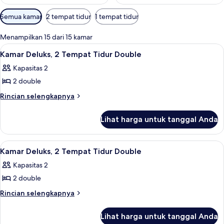
Filter
Semua kamar
2 tempat tidur
1 tempat tidur
tersedia
untuk
Menampilkan 15 dari 15 kamar
kamar
Lihat
Kamar Deluks, 2 Tempat Tidur Double | 
6
Kamar Deluks, 2 Tempat Tidur Double
semua
Kapasitas 2
foto
2 double
untuk
Kamar
Rincian
Rincian selengkapnya
lebih
Deluks,
lanjut
2
Lihat harga untuk tanggal Anda
untuk
Tempat
Kamar
Tidur
Deluks,
Lihat
Kamar Deluks, 2 Tempat Tidur Double | 
6
2
Double
Kamar Deluks, 2 Tempat Tidur Double
semua
Tempat
Kapasitas 2
Tidur
foto
Double
2 double
untuk
Kamar
Rincian
Rincian selengkapnya
lebih
Deluks,
lanjut
2
Lihat harga untuk tanggal Anda
untuk