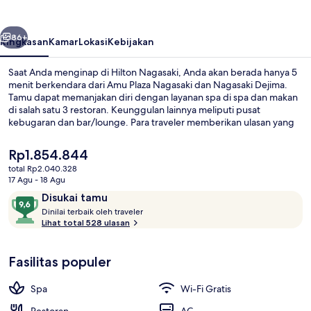
belumnya
Berikutnya
86+
Ringkasan
Kamar
Lokasi
Kebijakan
Saat Anda menginap di Hilton Nagasaki, Anda akan berada hanya 5
menit berkendara dari Amu Plaza Nagasaki dan Nagasaki Dejima.
Tamu dapat memanjakan diri dengan layanan spa di spa dan makan
di salah satu 3 restoran. Keunggulan lainnya meliputi pusat
kebugaran dan bar/lounge. Para traveler memberikan ulasan yang
baik tentang staf dan transportasi umum.
Harga
Rp1.854.844
saat
total Rp2.040.328
ini
17 Agu - 18 Agu
Restoran
Rp1.854.844
Ulasan
9,6
Disukai tamu
D
dari
Dinilai terbaik oleh traveler
i
Lihat total 528 ulasan
10,
n
Disukai
i
tamu
Fasilitas populer
l
a
i
Spa
Wi-Fi Gratis
t