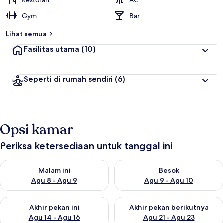
Restoran
AC
e
Gym
Bar
r
b
Lihat semua
a
i
Fasilitas utama
(10)
k
o
Seperti di rumah sendiri
(6)
l
e
h
t
Opsi kamar
r
a
v
Periksa ketersediaan untuk tanggal ini
e
l
Periksa ketersediaan untuk malam ini Agu 8 - Agu 9
Periksa ketersediaan untuk be
e
Malam ini
Besok
r
Agu 8 - Agu 9
Agu 9 - Agu 10
Periksa ketersediaan untuk akhir pekan ini Agu 14 - Agu 16
Periksa ketersediaan untuk ak
Akhir pekan ini
Akhir pekan berikutnya
Agu 14 - Agu 16
Agu 21 - Agu 23