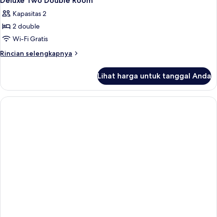
Deluxe Two Double Room
Kapasitas 2
2 double
Wi-Fi Gratis
Rincian
Rincian selengkapnya
lebih
lanjut
Lihat harga untuk tanggal Anda
untuk
Deluxe
Two
Double
Room