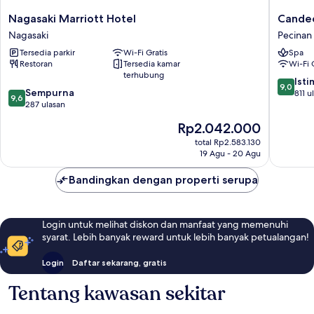
Nagasaki
Candeo
Nagasaki Marriott Hotel
Candeo
Marriott
Hotels
Nagasaki
Pecinan
Hotel
Nagasak
Tersedia parkir
Wi-Fi Gratis
Spa
Nagasaki
Shinchi
Restoran
Tersedia kamar
Wi-Fi 
Chinato
terhubung
Pecinan
9.0
Ist
9,0
9.6
Sempurna
Nagasak
dari
811 u
9,6
dari
287 ulasan
10,
10,
Istimew
Harga
Rp2.042.000
Sempurna,
811
sekarang
287
total Rp2.583.130
ulasan
Rp2.042.000
19 Agu - 20 Agu
ulasan
Bandingkan dengan properti serupa
Login untuk melihat diskon dan manfaat yang memenuhi
syarat. Lebih banyak reward untuk lebih banyak petualangan!
Login
Daftar sekarang, gratis
Tentang kawasan sekitar