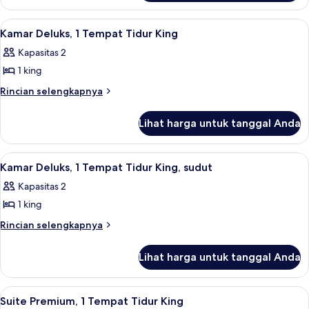
Tempat
Kamar
Tidur
Deluks,
Lihat
Kamar Deluks, 1 Tempat Tidur King | Se
7
2
Double
Kamar Deluks, 1 Tempat Tidur King
semua
Tempat
Kapasitas 2
Tidur
foto
Double
1 king
untuk
Kamar
Rincian
Rincian selengkapnya
lebih
Deluks,
lanjut
1
Lihat harga untuk tanggal Anda
untuk
Tempat
Kamar
Tidur
Deluks,
Lihat
Kamar Deluks, 1 Tempat Tidur King, sud
6
1
King
Kamar Deluks, 1 Tempat Tidur King, sudut
semua
Tempat
Kapasitas 2
Tidur
foto
King
1 king
untuk
Kamar
Rincian
Rincian selengkapnya
lebih
Deluks,
lanjut
1
Lihat harga untuk tanggal Anda
untuk
Tempat
Kamar
Tidur
Deluks,
Lihat
Selimut bulu angsa, brankas, meja kerj
6
1
King,
Suite Premium, 1 Tempat Tidur King