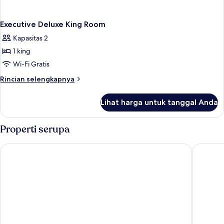
Executive Deluxe King Room
Kapasitas 2
1 king
Wi-Fi Gratis
Rincian
Rincian selengkapnya
lebih
lanjut
Lihat harga untuk tanggal Anda
untuk
Executive
Deluxe
Properti serupa
King
Room
Nagasaki Marriott Hotel
Candeo H