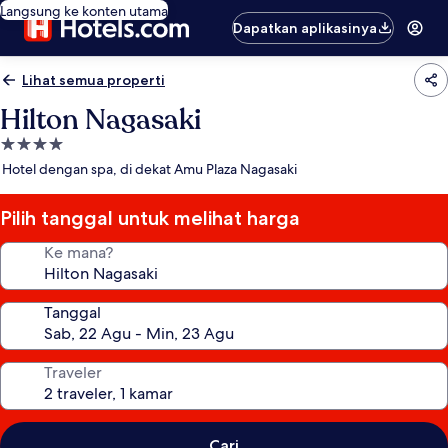
Langsung ke konten utama
Dapatkan aplikasinya
Lihat semua properti
Hilton Nagasaki
Properti
bintang
Hotel dengan spa, di dekat Amu Plaza Nagasaki
4.0
Pilih tanggal untuk melihat harga
Ke mana?
Tanggal
Traveler
Cari