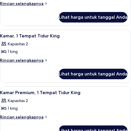
Suite
Rincian
Rincian selengkapnya
lebih
Deluks,
lanjut
1
Lihat harga untuk tanggal Anda
untuk
Tempat
Suite
Tidur
Deluks,
Lihat
Kamar, 1 Tempat Tidur King | Pemand
8
1
King
Kamar, 1 Tempat Tidur King
semua
Tempat
Kapasitas 2
Tidur
foto
King
1 king
untuk
Kamar,
Rincian
Rincian selengkapnya
lebih
1
lanjut
Tempat
Lihat harga untuk tanggal Anda
untuk
Tidur
Kamar,
King
1
Lihat
Kamar Premium, 1 Tempat Tidur King | S
5
Tempat
Kamar Premium, 1 Tempat Tidur King
semua
Tidur
Kapasitas 2
King
foto
1 king
untuk
Kamar
Rincian
Rincian selengkapnya
lebih
Premium,
lanjut
1
Lihat harga untuk tanggal Anda