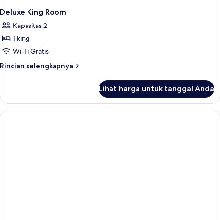
Deluxe King Room
Kapasitas 2
1 king
Wi-Fi Gratis
Rincian
Rincian selengkapnya
lebih
lanjut
Lihat harga untuk tanggal Anda
untuk
Deluxe
King
Room