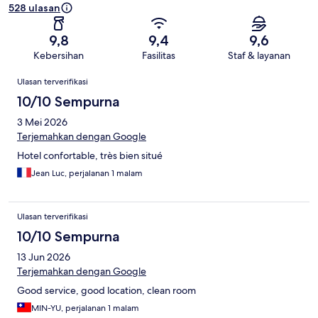
528 ulasan
9,8
9,4
9,6
Kebersihan
Fasilitas
Staf & layanan
Ulasan
Ulasan terverifikasi
10/10 Sempurna
3 Mei 2026
Terjemahkan dengan Google
Hotel confortable, très bien situé
Jean Luc, perjalanan 1 malam
Ulasan terverifikasi
10/10 Sempurna
13 Jun 2026
Terjemahkan dengan Google
Good service, good location, clean room
MIN-YU, perjalanan 1 malam