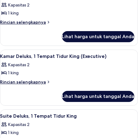
semua
Tempat
sudut
Kapasitas 2
Tidur
foto
King,
1 king
untuk
sudut
Suite
Rincian
Rincian selengkapnya
lebih
Premium,
lanjut
1
Lihat harga untuk tanggal Anda
untuk
Tempat
Suite
Tidur
Premium,
Lihat
Kamar Deluks, 1 Tempat Tidur King (Exe
7
1
King
Kamar Deluks, 1 Tempat Tidur King (Executive)
semua
Tempat
Kapasitas 2
Tidur
foto
King
1 king
untuk
Kamar
Rincian
Rincian selengkapnya
lebih
Deluks,
lanjut
1
Lihat harga untuk tanggal Anda
untuk
Tempat
Kamar
Tidur
Deluks,
Lihat
Suite Deluks, 1 Tempat Tidur King | 
7
1
King
Suite Deluks, 1 Tempat Tidur King
semua
Tempat
(Executive)
Kapasitas 2
Tidur
foto
King
1 king
untuk
(Executive)