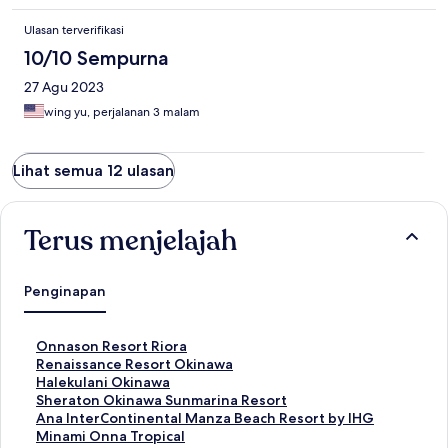
Ulasan terverifikasi
10/10 Sempurna
27 Agu 2023
wing yu, perjalanan 3 malam
Lihat semua 12 ulasan
Terus menjelajah
Penginapan
T
Onnason Resort Riora
a
T
Renaissance Resort Okinawa
u
a
T
Halekulani Okinawa
t
u
a
T
Sheraton Okinawa Sunmarina Resort
a
t
u
a
T
Ana InterContinental Manza Beach Resort by IHG
n
a
t
u
a
T
Minami Onna Tropical