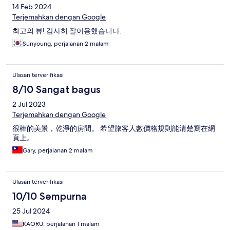
14 Feb 2024
Terjemahkan dengan Google
최고의 뷰! 감사히 잘이용했습니다.
Sunyoung, perjalanan 2 malam
Ulasan terverifikasi
8/10 Sangat bagus
2 Jul 2023
Terjemahkan dengan Google
很棒的美景，乾淨的房間。 希望旅客人數價格規則能清楚寫在網
頁上。
Gary, perjalanan 2 malam
Ulasan terverifikasi
10/10 Sempurna
25 Jul 2024
KAORU, perjalanan 1 malam