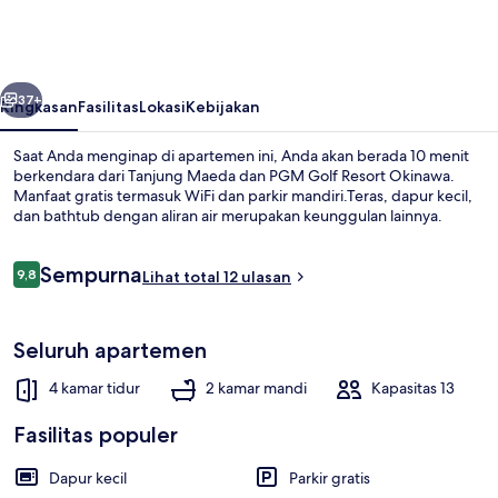
Villa
belumnya
Berikutnya
37+
Ringkasan
Fasilitas
Lokasi
Kebijakan
Saat Anda menginap di apartemen ini, Anda akan berada 10 menit
berkendara dari Tanjung Maeda dan PGM Golf Resort Okinawa.
Manfaat gratis termasuk WiFi dan parkir mandiri.Teras, dapur kecil,
dan bathtub dengan aliran air merupakan keunggulan lainnya.
Ulasan
Sempurna
9,8
Lihat total 12 ulasan
9,8 dari 10
Kondominium Panorama, Bebas Asap Rok
Seluruh apartemen
4 kamar tidur
2 kamar mandi
Kapasitas 13
Fasilitas populer
Dapur kecil
Parkir gratis