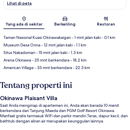
Lihat di peta
Peta
Yang ada di sekitar
Berkeliling
Restoran
Taman Nasional Kuasi Okinawakaigan
- 1 mnt jalan kaki
- 0.1 km
Museum Desa Onna
- 12 mnt jalan kaki
- 1.1 km
Situs Nakadomari
- 15 mnt jalan kaki
- 1.3 km
Arena Okinawa
- 25 mnt berkendara
- 18.2 km
American Village
- 33 mnt berkendara
- 22.3 km
Tentang properti ini
Okinawa Plaisant Villa
Saat Anda menginap di apartemen ini, Anda akan berada 10 menit
berkendara dari Tanjung Maeda dan PGM Golf Resort Okinawa.
Manfaat gratis termasuk WiFi dan parkir mandiri.Teras, dapur kecil, dan
bathtub dengan aliran air merupakan keunggulan lainnya.