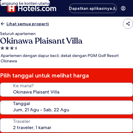
Langsung ke konten utama
Dapatkan aplikasinya
Lihat semua properti
Seluruh apartemen
Okinawa Plaisant Villa
Properti
bintang
Apartemen dengan dapur kecil, dekat dengan PGM Golf Resort
3.5
Okinawa
Pilih tanggal untuk melihat harga
Ke mana?
Tanggal
Traveler