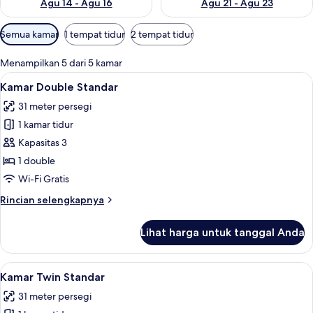
Agu 14 - Agu 16
Agu 21 - Agu 23
Filter
Semua kamar
1 tempat tidur
2 tempat tidur
tersedia
untuk
Menampilkan 5 dari 5 kamar
kamar
Lihat
Meja kerja, tempat tidur bayi (biaya t
7
Kamar Double Standar
semua
31 meter persegi
foto
1 kamar tidur
untuk
Kamar
Kapasitas 3
Double
1 double
Standar
Wi-Fi Gratis
Rincian
Rincian selengkapnya
lebih
lanjut
Lihat harga untuk tanggal Anda
untuk
Kamar
Double
Lihat
Kamar Twin Standar | Meja kerja, temp
7
Standar
Kamar Twin Standar
semua
31 meter persegi
foto