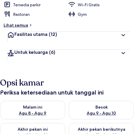
t
Tersedia parkir
Wi-Fi Gratis
e
Restoran
Gym
r
b
Lihat semua
a
i
Fasilitas utama
(12)
k
o
Untuk keluarga
(6)
l
e
h
t
Opsi kamar
r
a
v
Periksa ketersediaan untuk tanggal ini
e
l
Periksa ketersediaan untuk malam ini Agu 8 - Agu 9
Periksa ketersediaan untuk be
e
Malam ini
Besok
r
Agu 8 - Agu 9
Agu 9 - Agu 10
Periksa ketersediaan untuk akhir pekan ini Agu 14 - Agu 16
Periksa ketersediaan untuk ak
Akhir pekan ini
Akhir pekan berikutnya