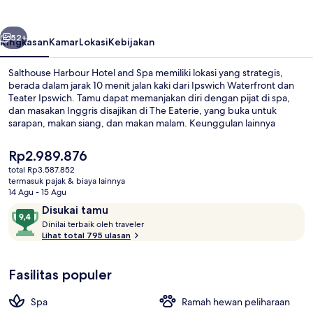
and
Spa
belumnya
Berikutnya
52+
Ringkasan
Kamar
Lokasi
Kebijakan
Salthouse Harbour Hotel and Spa memiliki lokasi yang strategis,
berada dalam jarak 10 menit jalan kaki dari Ipswich Waterfront dan
Teater Ipswich. Tamu dapat memanjakan diri dengan pijat di spa,
dan masakan Inggris disajikan di The Eaterie, yang buka untuk
sarapan, makan siang, dan makan malam. Keunggulan lainnya
meliputi pusat kebugaran dan bar/lounge. Para traveler menyukai
staf dan kondisi keseluruhan.
Harga
Rp2.989.876
saat
total Rp3.587.852
ini
termasuk pajak & biaya lainnya
Kamar Double Mewah, pemandangan ma
Rp2.989.876
14 Agu - 15 Agu
Ulasan
9,4
Disukai tamu
D
dari
Dinilai terbaik oleh traveler
i
Lihat total 795 ulasan
10,
n
Disukai
i
tamu
Fasilitas populer
l
a
i
Spa
Ramah hewan peliharaan