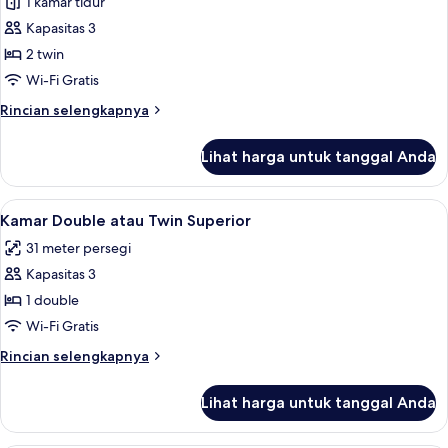
1 kamar tidur
untuk
Kamar
Kapasitas 3
Twin
2 twin
Standar
Wi-Fi Gratis
Rincian
Rincian selengkapnya
lebih
lanjut
Lihat harga untuk tanggal Anda
untuk
Kamar
Twin
Lihat
Kamar Double atau Twin Superior | Mej
7
Standar
Kamar Double atau Twin Superior
semua
31 meter persegi
foto
Kapasitas 3
untuk
Kamar
1 double
Double
Wi-Fi Gratis
atau
Rincian
Rincian selengkapnya
Twin
lebih
Superior
lanjut
Lihat harga untuk tanggal Anda
untuk
Kamar
Double