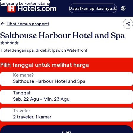
Langsung ke konten utama
Dapatkan aplikasinya
Lihat semua properti
Salthouse Harbour Hotel and Spa
Properti
bintang
Hotel dengan spa, di dekat Ipswich Waterfront
4.0
Pilih tanggal untuk melihat harga
Ke mana?
Tanggal
Traveler
Cari