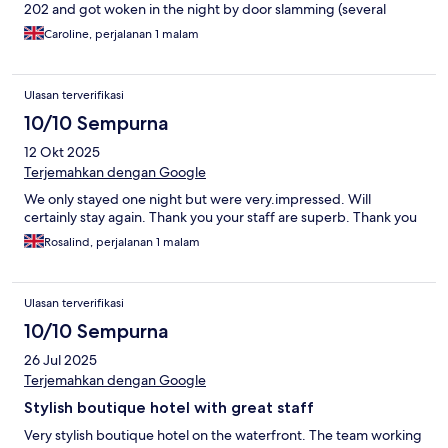
202 and got woken in the night by door slamming (several
times) and noise of plant/machinery when it was open, the
Caroline, perjalanan 1 malam
ground floor public/bar gents did not have a functioning
locking mechanism. Comfortable bed, good staff but really not
top quality anymore which for that price in Ipswich, it should be.
Ulasan terverifikasi
10/10 Sempurna
12 Okt 2025
Terjemahkan dengan Google
We only stayed one night but were very.impressed. Will
certainly stay again. Thank you your staff are superb. Thank you
Rosalind, perjalanan 1 malam
Ulasan terverifikasi
10/10 Sempurna
26 Jul 2025
Terjemahkan dengan Google
Stylish boutique hotel with great staff
Very stylish boutique hotel on the waterfront. The team working