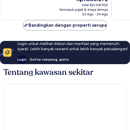
sekarang
Baik,
Baik,
total Rp1.641.926
Rp1.368.272
termasuk pajak & biaya lainnya
1.001
1.011
23 Agu - 24 Agu
ulasan
ulasan
Bandingkan dengan properti serupa
Login untuk melihat diskon dan manfaat yang memenuhi
syarat. Lebih banyak reward untuk lebih banyak petualangan!
Login
Daftar sekarang, gratis
Tentang kawasan sekitar