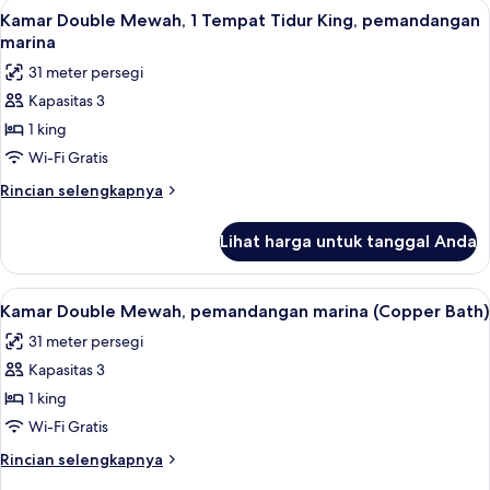
Lihat
Meja kerja, tempat tidur bayi (biaya t
6
atau
Kamar Double Mewah, 1 Tempat Tidur King, pemandangan
semua
Twin
marina
Superior
foto
31 meter persegi
untuk
Kapasitas 3
Kamar
1 king
Double
Mewah,
Wi-Fi Gratis
1
Rincian
Rincian selengkapnya
Tempat
lebih
lanjut
Tidur
Lihat harga untuk tanggal Anda
untuk
King,
Kamar
pemandangan
Double
Lihat
Kamar Double Mewah, pemandangan mari
8
marina
Mewah,
Kamar Double Mewah, pemandangan marina (Copper Bath)
semua
1
31 meter persegi
Tempat
foto
Tidur
Kapasitas 3
untuk
King,
Kamar
1 king
pemandangan
Double
marina
Wi-Fi Gratis
Mewah,
Rincian
Rincian selengkapnya
pemandangan
lebih