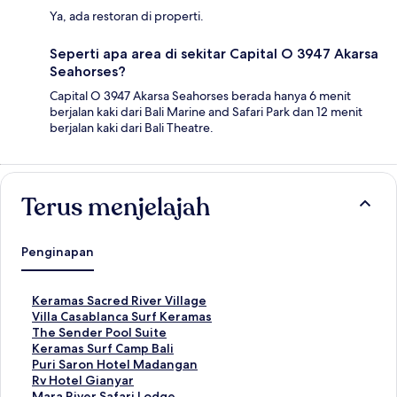
Ya, ada restoran di properti.
Seperti apa area di sekitar Capital O 3947 Akarsa
Seahorses?
Capital O 3947 Akarsa Seahorses berada hanya 6 menit
berjalan kaki dari Bali Marine and Safari Park dan 12 menit
berjalan kaki dari Bali Theatre.
Terus menjelajah
Penginapan
T
Keramas Sacred River Village
a
T
Villa Casablanca Surf Keramas
u
a
T
The Sender Pool Suite
t
u
a
T
Keramas Surf Camp Bali
a
t
u
a
T
Puri Saron Hotel Madangan
n
a
t
u
a
T
Rv Hotel Gianyar
S
n
a
t
u
a
T
Mara River Safari Lodge