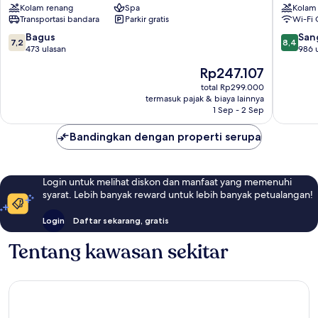
Kolam renang
Spa
Kolam
Legian
&
Transportasi bandara
Parkir gratis
Wi-Fi 
Utara
Spa
Legian
7.2
8.4
Bagus
San
7,2
8,4
Pusat
dari
dari
473 ulasan
986 
Kota
10,
10,
Harga
Rp247.107
Legian
Bagus,
Sangat
sekarang
473
Baik,
total Rp299.000
Rp247.107
termasuk pajak & biaya lainnya
ulasan
986
1 Sep - 2 Sep
ulasan
Bandingkan dengan properti serupa
Login untuk melihat diskon dan manfaat yang memenuhi
syarat. Lebih banyak reward untuk lebih banyak petualangan!
Login
Daftar sekarang, gratis
Tentang kawasan sekitar