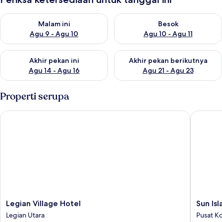
Periksa ketersediaan untuk malam ini Agu 9 - Agu 10
Periksa ketersediaan untuk be
Malam ini
Besok
Agu 9 - Agu 10
Agu 10 - Agu 11
Periksa ketersediaan untuk akhir pekan ini Agu 14 - Agu 16
Periksa ketersediaan untuk ak
Akhir pekan ini
Akhir pekan berikutnya
Agu 14 - Agu 16
Agu 21 - Agu 23
Properti serupa
Legian Village Hotel
Sun Isla
Legian
Sun
Legian Village Hotel
Sun Is
Village
Island
Legian Utara
Pusat Ko
Hotel
Hotel