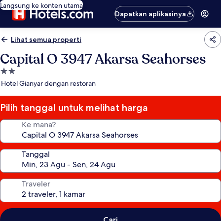
Langsung ke konten utama
Dapatkan aplikasinya
Lihat semua properti
Capital O 3947 Akarsa Seahorses
Properti
bintang
Hotel Gianyar dengan restoran
2.0
Pilih tanggal untuk melihat harga
Ke mana?
Tanggal
Traveler
Cari