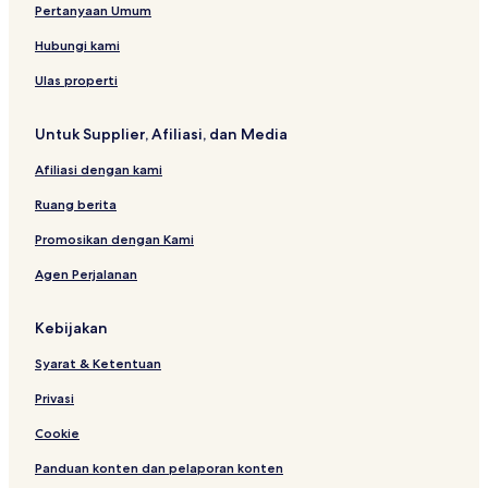
e
l
c
e
Pertanyaan Umum
d
i
h
r
D
o
Hubungi kami
o
b
o
o
Ulas properti
r
k
z
a
Untuk Supplier, Afiliasi, dan Media
n
Afiliasi dengan kami
Ruang berita
Promosikan dengan Kami
Agen Perjalanan
Kebijakan
Syarat & Ketentuan
Privasi
Cookie
Panduan konten dan pelaporan konten