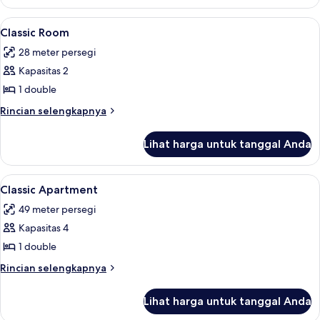
Family
Ocean
Lihat
Pemandangan kota
10
Suite
Classic Room
semua
28 meter persegi
foto
Kapasitas 2
untuk
Classic
1 double
Room
Rincian
Rincian selengkapnya
lebih
lanjut
Lihat harga untuk tanggal Anda
untuk
Classic
Room
Lihat
Pemandangan dari kamar
13
Classic Apartment
semua
49 meter persegi
foto
Kapasitas 4
untuk
Classic
1 double
Apartment
Rincian
Rincian selengkapnya
lebih
lanjut
Lihat harga untuk tanggal Anda
untuk
Classic