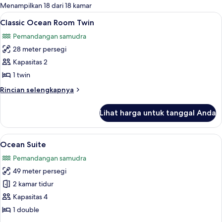
untuk
Menampilkan 18 dari 18 kamar
kamar
Lihat
Seprai katun Mesir, seprai premium, 
11
Classic Ocean Room Twin
semua
Pemandangan samudra
foto
28 meter persegi
untuk
Classic
Kapasitas 2
Ocean
1 twin
Room
Rincian
Rincian selengkapnya
Twin
lebih
lanjut
Lihat harga untuk tanggal Anda
untuk
Classic
Ocean
Lihat
Ocean Suite | Area keluarga | TV layar
13
Room
Ocean Suite
semua
Twin
Pemandangan samudra
foto
49 meter persegi
untuk
Ocean
2 kamar tidur
Suite
Kapasitas 4
1 double