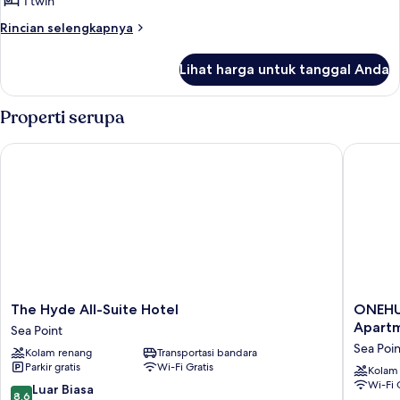
Studio
1 twin
Rincian
Rincian selengkapnya
lebih
lanjut
Lihat harga untuk tanggal Anda
untuk
Studio
Properti serupa
The Hyde All-Suite Hotel
ONEHUND
The
ONEHU
The Hyde All-Suite Hotel
ONEHUN
Hyde
on
Apart
Sea Point
All-
M
Sea Poin
Kolam renang
Transportasi bandara
Suite
-
Parkir gratis
Wi-Fi Gratis
Hotel
Fluent
Kolam
Wi-Fi 
Sea
Service
8.6
Luar Biasa
8,6