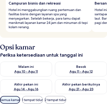
Campuran bisnis dan rekreasi
Bersa
Hotel ini menggabungkan ruang pertemuan dan
Hotel in
fasilitas bisnis dengan layanan spa yang
santapa
menyegarkan. Setelah bekerja, para tamu dapat
laut. Ba
menikmati layanan kamar 24 jam dan minuman di tepi
pagi de
kolam renang.
Opsi kamar
Periksa ketersediaan untuk tanggal ini
Periksa ketersediaan untuk malam ini Agu 10 - Agu 11
Periksa ketersediaan untuk be
Malam ini
Besok
Agu 10 - Agu 11
Agu 11 - Agu 12
Periksa ketersediaan untuk akhir pekan ini Agu 14 - Agu 16
Periksa ketersediaan untuk ak
Akhir pekan ini
Akhir pekan berikutnya
Agu 14 - Agu 16
Agu 21 - Agu 23
Filter
Semua kamar
1 tempat tidur
2 tempat tidur
tersedia