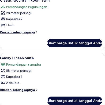
Classic Mountain Room Twin
semua
Pemandangan Pegunungan
foto
28 meter persegi
untuk
Classic
Kapasitas 2
Mountain
1 twin
Room
Rincian
Rincian selengkapnya
Twin
lebih
lanjut
Lihat harga untuk tanggal Anda
untuk
Classic
Mountain
Lihat
Family Ocean Suite | Seprai katun Mes
14
Room
Family Ocean Suite
semua
Twin
Pemandangan samudra
foto
88 meter persegi
untuk
Family
Kapasitas 6
Ocean
2 double
Suite
Rincian
Rincian selengkapnya
lebih
lanjut
Lihat harga untuk tanggal Anda
untuk