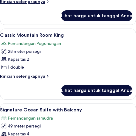
Rincian
Rincian selengkapnya
lebih
lanjut
Lihat harga untuk tanggal Anda
untuk
Ocean
Suite
Lihat
Pemandangan dari kamar
13
Classic Mountain Room King
semua
Pemandangan Pegunungan
foto
28 meter persegi
untuk
Classic
Kapasitas 2
Mountain
1 double
Room
Rincian
Rincian selengkapnya
King
lebih
lanjut
Lihat harga untuk tanggal Anda
untuk
Classic
Mountain
Lihat
Seprai katun Mesir, seprai premium, 
16
Room
Signature Ocean Suite with Balcony
semua
King
Pemandangan samudra
foto
49 meter persegi
untuk
Signature
Kapasitas 4