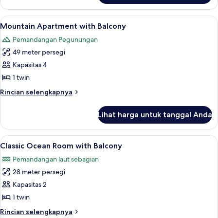
with
One
Mountain
Bedroom
Lihat
Mountain Apartment with Balcony | 
14
View
King
Mountain Apartment with Balcony
semua
Apartment
Pemandangan Pegunungan
with
foto
Mountain
49 meter persegi
untuk
View
Mountain
Kapasitas 4
Apartment
1 twin
with
Rincian
Rincian selengkapnya
Balcony
lebih
lanjut
Lihat harga untuk tanggal Anda
untuk
Mountain
Apartment
Lihat
Classic Ocean Room with Balcony | Se
12
with
Classic Ocean Room with Balcony
semua
Balcony
Pemandangan laut sebagian
foto
28 meter persegi
untuk
Classic
Kapasitas 2
Ocean
1 twin
Room
Rincian
Rincian selengkapnya