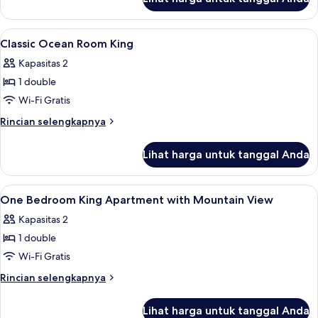
untuk
Classic
Twin
Lihat
2
Room
Classic Ocean Room King
semua
With
Kapasitas 2
Sea
foto
View
1 double
untuk
Classic
Wi-Fi Gratis
Ocean
Rincian
Rincian selengkapnya
Room
lebih
lanjut
King
Lihat harga untuk tanggal Anda
untuk
Classic
Ocean
Lihat
Kopi dan/atau alat penyeduh kopi
1
Room
One Bedroom King Apartment with Mountain View
semua
King
Kapasitas 2
foto
1 double
untuk
One
Wi-Fi Gratis
Bedroom
Rincian
Rincian selengkapnya
King
lebih
lanjut
Apartment
Lihat harga untuk tanggal Anda
untuk