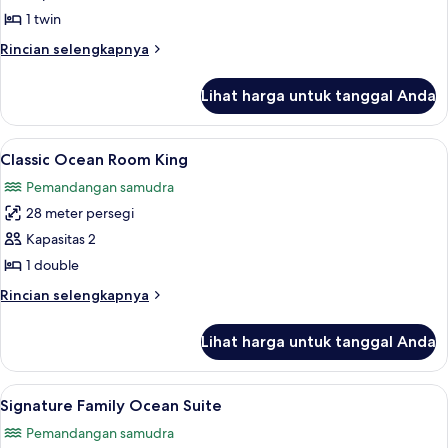
Ocean
1 twin
Suite
Rincian
Rincian selengkapnya
with
lebih
Balcony
lanjut
Lihat harga untuk tanggal Anda
untuk
Signature
Ocean
Lihat
Seprai katun Mesir, seprai premium, 
11
Suite
Classic Ocean Room King
semua
with
Pemandangan samudra
Balcony
foto
28 meter persegi
untuk
Classic
Kapasitas 2
Ocean
1 double
Room
Rincian
Rincian selengkapnya
King
lebih
lanjut
Lihat harga untuk tanggal Anda
untuk
Classic
Ocean
Lihat
Signature Family Ocean Suite | Pema
16
Room
Signature Family Ocean Suite
semua
King
Pemandangan samudra
foto