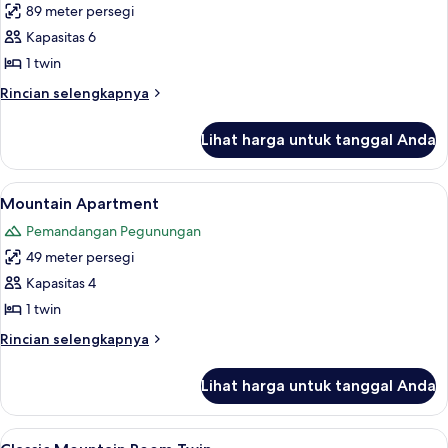
89 meter persegi
untuk
Signature
Kapasitas 6
Family
1 twin
Ocean
Rincian
Rincian selengkapnya
Suite
lebih
lanjut
Lihat harga untuk tanggal Anda
untuk
Signature
Family
Lihat
Mountain Apartment | Pemandangan 
14
Ocean
Mountain Apartment
semua
Suite
Pemandangan Pegunungan
foto
49 meter persegi
untuk
Mountain
Kapasitas 4
Apartment
1 twin
Rincian
Rincian selengkapnya
lebih
lanjut
Lihat harga untuk tanggal Anda
untuk
Mountain
Apartment
Lihat
Pemandangan dari kamar
12