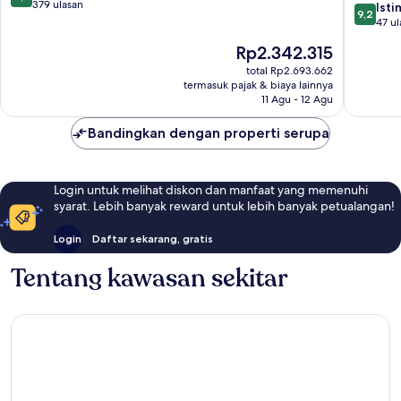
Point
Apartme
dari
379 ulasan
9.2
Ist
9,2
Sea
10,
dari
47 ul
Point
Luar
10,
Harga
Rp2.342.315
Biasa,
Istimew
sekarang
379
47
total Rp2.693.662
Rp2.342.315
ulasan
termasuk pajak & biaya lainnya
ulasan
11 Agu - 12 Agu
Bandingkan dengan properti serupa
Login untuk melihat diskon dan manfaat yang memenuhi
syarat. Lebih banyak reward untuk lebih banyak petualangan!
Login
Daftar sekarang, gratis
Tentang kawasan sekitar