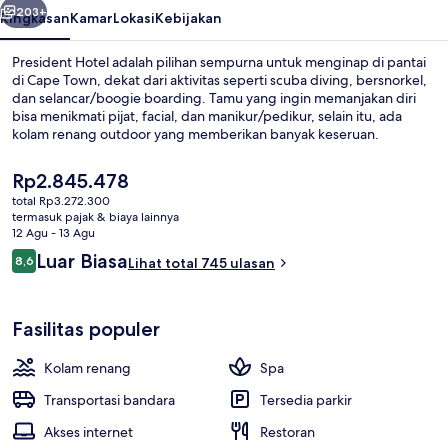
203+
Ringkasan
Kamar
Lokasi
Kebijakan
President Hotel adalah pilihan sempurna untuk menginap di pantai
di Cape Town, dekat dari aktivitas seperti scuba diving, bersnorkel,
dan selancar/boogie boarding. Tamu yang ingin memanjakan diri
bisa menikmati pijat, facial, dan manikur/pedikur, selain itu, ada
kolam renang outdoor yang memberikan banyak keseruan.
Restoran sempurna untuk menikmati camilan, selain itu Anda juga
bisa menikmati minuman dingin di bar/lounge. Daya tarik lain di
Harga
Rp2.845.478
hotel mewah ini meliputi bar tepi kolam renang, klub kesehatan, dan
saat
total Rp3.272.300
pusat kebugaran. Para traveler menyukai staf.
ini
termasuk pajak & biaya lainnya
Kolam renang outdoor, dengan payun
Rp2.845.478
12 Agu - 13 Agu
Ulasan
Luar Biasa
8,6
Lihat total 745 ulasan
8,6 dari 10
Fasilitas populer
Kolam renang
Spa
Transportasi bandara
Tersedia parkir
Akses internet
Restoran