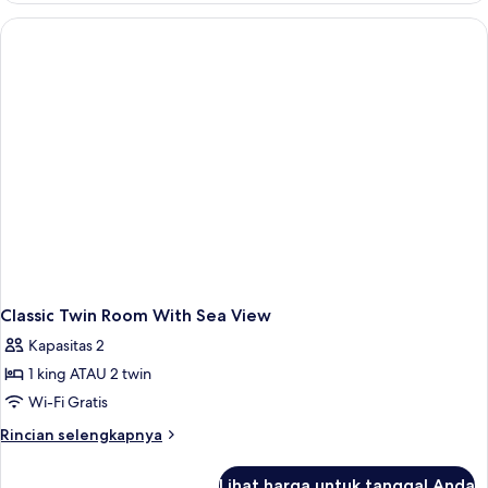
Apartment
Classic Twin Room With Sea View
Kapasitas 2
1 king ATAU 2 twin
Wi-Fi Gratis
Rincian
Rincian selengkapnya
lebih
lanjut
Lihat harga untuk tanggal Anda