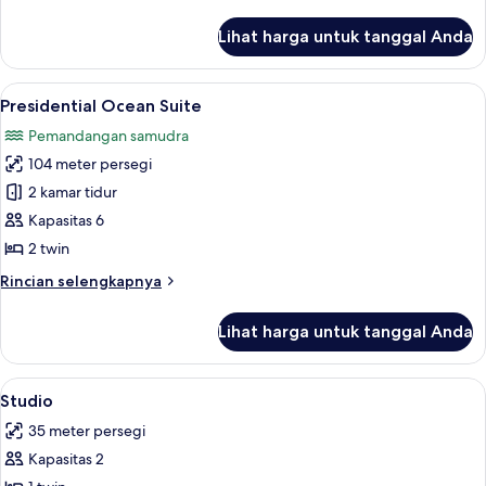
with
lebih
Balcony
lanjut
Lihat harga untuk tanggal Anda
untuk
Classic
Ocean
Lihat
Presidential Ocean Suite | Seprai kat
15
Room
Presidential Ocean Suite
semua
with
Pemandangan samudra
Balcony
foto
104 meter persegi
untuk
Presidential
2 kamar tidur
Ocean
Kapasitas 6
Suite
2 twin
Rincian
Rincian selengkapnya
lebih
lanjut
Lihat harga untuk tanggal Anda
untuk
Presidential
Ocean
Lihat
Fasilitas kamar
12
Suite
Studio
semua
35 meter persegi
foto
Kapasitas 2
untuk