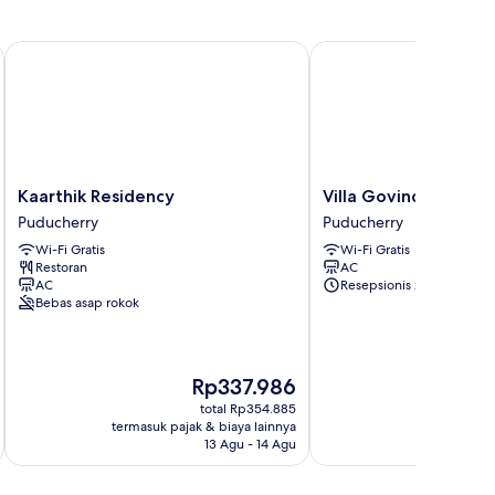
Kaarthik Residency
Villa Govindaraj
Kaarthik
Villa
Kaarthik Residency
Villa Govindaraj
Residency
Govindaraj
Puducherry
Puducherry
Puducherry
Puducherry
Wi-Fi Gratis
Wi-Fi Gratis
Restoran
AC
AC
Resepsionis 24/7
Bebas asap rokok
Harga
Rp337.986
sekarang
total Rp354.885
Rp337.986
termasuk pajak & biaya lainnya
termasuk paj
13 Agu - 14 Agu