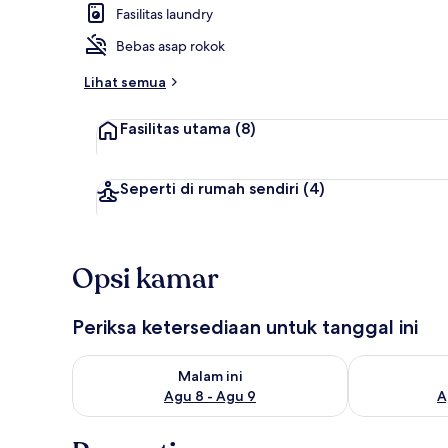
Fasilitas laundry
Bebas asap rokok
Interior
Lihat semua
Fasilitas utama
(8)
Seperti di rumah sendiri
(4)
Opsi kamar
Periksa ketersediaan untuk tanggal ini
Periksa ketersediaan untuk malam ini Agu 8 - Agu 9
Periksa keter
Malam ini
Agu 8 - Agu 9
A