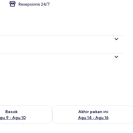
Resepsionis 24/7
sediaan untuk besok Agu 9 - Agu 10
Periksa ketersediaan untuk akhir pekan
Besok
Akhir pekan ini
gu 9 - Agu 10
Agu 14 - Agu 16