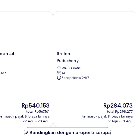
ntal
Sri Inn
Sri
nental
Sri Inn
Inn
Puducherry
Puducherry
Wi-Fi Gratis
24/7
AC
Resepsionis 24/7
Harga
Harga
Rp540.153
Rp284.073
sekarang
sekarang
total Rp567.161
total Rp298.277
Rp540.153
Rp284.073
termasuk pajak & biaya lainnya
termasuk pajak & biaya lainnya
22 Agu - 23 Agu
9 Agu - 10 Agu
Bandingkan dengan properti serupa