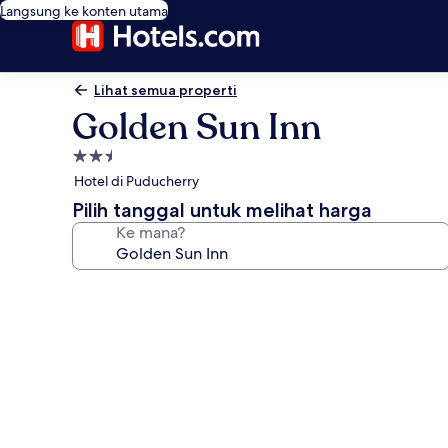
Langsung ke konten utama
Lihat semua properti
Golden Sun Inn
Properti
bintang
Hotel di Puducherry
2.5
Pilih tanggal untuk melihat harga
Ke mana?
Galeri
foto
untuk
Golden
Sun
Inn