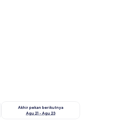
 ini Agu 14 - Agu 16
Periksa ketersediaan untuk akhir pekan berikutnya Agu 21 - A
Akhir pekan berikutnya
Agu 21 - Agu 23