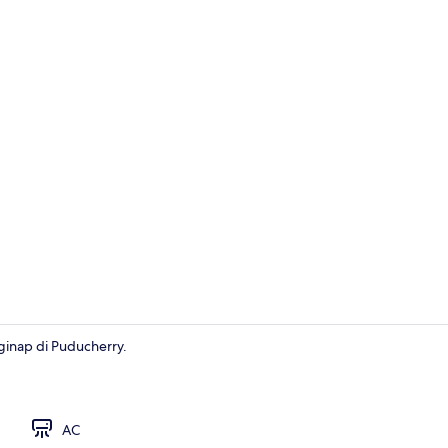
Wi-Fi gratis 
inap di Puducherry.
Resepsionis
AC