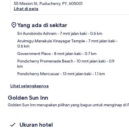
55 Mission St, Puducherry, PY, 605001
Lihat di peta
Yang ada di sekitar
Sri Aurobindo Ashram
- 7 mnt jalan kaki
- 0.6 km
Arulmigu Manakula Vinayagar Temple
- 7 mnt jalan kaki
-
0.6 km
Pet
Government Place
- 8 mnt jalan kaki
- 0.7 km
Pondicherry Promenade Beach
- 10 mnt jalan kaki
- 0.9
km
Pondicherry Mercusuar
- 13 mnt jalan kaki
- 1.1 km
Lihat selengkapnya
Golden Sun Inn
Golden Sun Inn merupakan pilihan yang bagus untuk menginap di 
Ukuran hotel