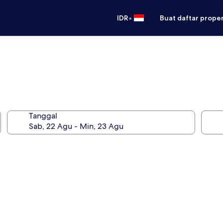
•
IDR
Buat daftar prope
Tanggal