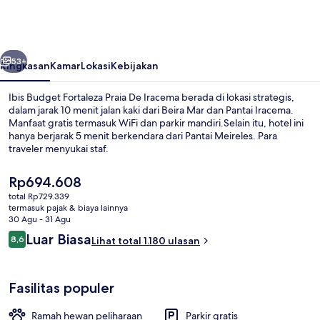
Fortaleza
Praia
De
belumnya
Berikutnya
Iracema
53+
Ringkasan
Kamar
Lokasi
Kebijakan
Ibis Budget Fortaleza Praia De Iracema berada di lokasi strategis,
dalam jarak 10 menit jalan kaki dari Beira Mar dan Pantai Iracema.
Manfaat gratis termasuk WiFi dan parkir mandiri.Selain itu, hotel ini
hanya berjarak 5 menit berkendara dari Pantai Meireles. Para
traveler menyukai staf.
Harga
Rp694.608
saat
total Rp729.339
ini
termasuk pajak & biaya lainnya
Sarapan prasmanan dengan biaya tamb
Rp694.608
30 Agu - 31 Agu
Ulasan
Luar Biasa
8,6
Lihat total 1.180 ulasan
8,6 dari 10
Fasilitas populer
Ramah hewan peliharaan
Parkir gratis