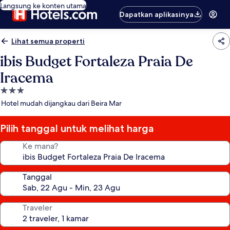
Langsung ke konten utama
Dapatkan aplikasinya
Lihat semua properti
ibis Budget Fortaleza Praia De
Iracema
Properti
bintang
Hotel mudah dijangkau dari Beira Mar
3.0
Pilih tanggal untuk melihat harga
Ke mana?
Tanggal
Traveler