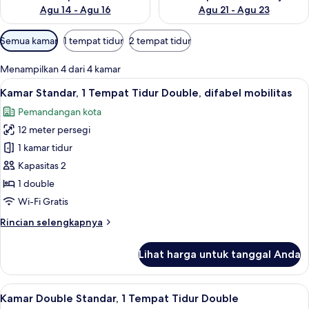
Agu 14 - Agu 16
Agu 21 - Agu 23
Filter
Semua kamar
1 tempat tidur
2 tempat tidur
tersedia
untuk
Menampilkan 4 dari 4 kamar
kamar
Lihat
Kamar Standar, 1 Tempat Tidur Double, 
5
Kamar Standar, 1 Tempat Tidur Double, difabel mobilitas
semua
Pemandangan kota
foto
12 meter persegi
untuk
Kamar
1 kamar tidur
Standar,
Kapasitas 2
1
1 double
Tempat
Wi-Fi Gratis
Tidur
Rincian
Rincian selengkapnya
Double,
lebih
difabel
lanjut
Lihat harga untuk tanggal Anda
mobilitas
untuk
Kamar
Standar,
Lihat
Kamar Double Standar, 1 Tempat Tidu
3
1
Kamar Double Standar, 1 Tempat Tidur Double
semua
Tempat