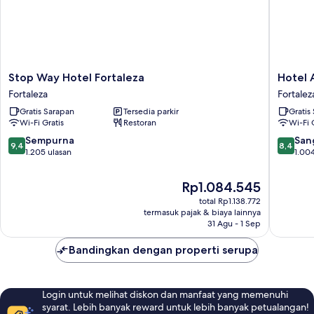
Stop
Hotel
Stop Way Hotel Fortaleza
Hotel 
Way
Aquariu
Fortaleza
Fortalez
Hotel
Fortalez
Gratis Sarapan
Tersedia parkir
Gratis
Fortaleza
Wi-Fi Gratis
Restoran
Wi-Fi 
Fortaleza
9.4
8.4
Sempurna
San
9,4
8,4
dari
dari
1.205 ulasan
1.004
10,
10,
Sempurna,
Sangat
Harga
Rp1.084.545
1.205
Baik,
sekarang
total Rp1.138.772
ulasan
1.004
Rp1.084.545
termasuk pajak & biaya lainnya
ulasan
31 Agu - 1 Sep
Bandingkan dengan properti serupa
Login untuk melihat diskon dan manfaat yang memenuhi
syarat. Lebih banyak reward untuk lebih banyak petualangan!