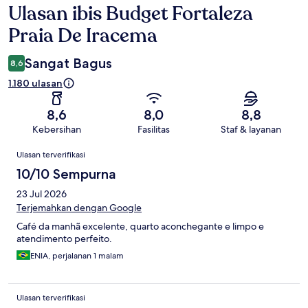
Ulasan ibis Budget Fortaleza
Ulasan
Praia De Iracema
Sangat Bagus
8,6
1.180 ulasan
8,6
8,0
8,8
Kebersihan
Fasilitas
Staf & layanan
Ulasan
Ulasan terverifikasi
10/10 Sempurna
23 Jul 2026
Terjemahkan dengan Google
Café da manhã excelente, quarto aconchegante e limpo e
atendimento perfeito.
ENIA, perjalanan 1 malam
Ulasan terverifikasi