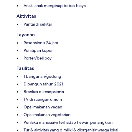
Anak-anak menginap bebas biaya
Aktivitas
Pantai di sekitar
Layanan
Resepsionis 24 jam
Penitipan koper
Porter/bell boy
Fasilitas
1 bangunan/gedung
Dibangun tahun 2021
Brankas di resepsionis
TV di ruangan umum
Opsi makanan vegan
Opsi makanan vegetarian
Perilaku manusiawi terhadap hewan penangkran
Tur & aktivitas yang dimiliki & diorganisir warga lokal