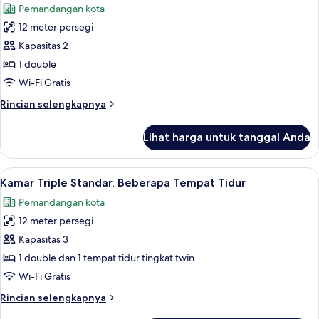
Pemandangan kota
Tidur
foto
Double,
12 meter persegi
untuk
difabel
Kamar
Kapasitas 2
mobilitas
Double
1 double
Standar,
Wi-Fi Gratis
1
Rincian
Rincian selengkapnya
Tempat
lebih
Tidur
lanjut
Lihat harga untuk tanggal Anda
untuk
Double
Kamar
Double
Lihat
Kamar Triple Standar, Beberapa Tempat
7
Standar,
Kamar Triple Standar, Beberapa Tempat Tidur
semua
1
Pemandangan kota
Tempat
foto
Tidur
12 meter persegi
untuk
Double
Kamar
Kapasitas 3
Triple
1 double dan 1 tempat tidur tingkat twin
Standar,
Wi-Fi Gratis
Beberapa
Rincian
Rincian selengkapnya
Tempat
lebih