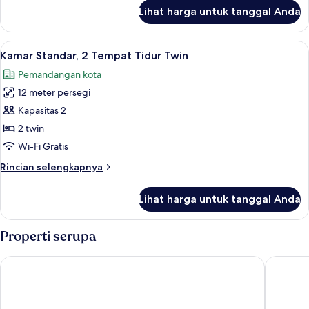
Tidur
lanjut
Lihat harga untuk tanggal Anda
untuk
Kamar
Triple
Lihat
Kamar Standar, 2 Tempat Tidur Twin | 
7
Standar,
Kamar Standar, 2 Tempat Tidur Twin
semua
Beberapa
Pemandangan kota
Tempat
foto
Tidur
12 meter persegi
untuk
Kamar
Kapasitas 2
Standar,
2 twin
2
Wi-Fi Gratis
Tempat
Rincian
Rincian selengkapnya
Tidur
lebih
Twin
lanjut
Lihat harga untuk tanggal Anda
untuk
Kamar
Standar,
Properti serupa
2
Tempat
Stop Way Hotel Fortaleza
Hotel Aq
Tidur
Twin