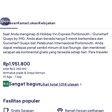
Express
Portsmouth
-
belumnya
Berikutnya
Gunwharf
40+
Ringkasan
Kamar
Lokasi
Kebijakan
Quays
Saat Anda menginap di Holiday Inn Express Portsmouth - Gunwharf
by
Quays by IHG, Anda akan berada hanya 5 menit berkendara dari
Gunwharf Quays dan Pelabuhan Internasional Portsmouth. Anda
IHG
dapat melepas penat sambil minum di bar/lounge, dan menikmati
sarapan ala kontinental gratis yang tersedia setiap hari. Para traveler
terkesan dengan staf dan lokasi.
Harga
Rp1.951.800
saat
total Rp2.342.160
ini
termasuk pajak & biaya lainnya
Eksterior
Rp1.951.800
31 Agu - 1 Sep
Ulasan
Sangat bagus
8,4
Lihat total 1.014 ulasan
8,4 dari 10
Fasilitas populer
Gratis Sarapan
Ramah hewan peliharaan