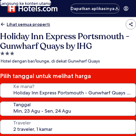
Langsung ke konten utama
Dapatkan aplikasinya
Lihat semua properti
Holiday Inn Express Portsmouth -
Gunwharf Quays by IHG
Properti
bintang
Hotel dengan bar/lounge, di dekat Gunwharf Quays
3.0
Pilih tanggal untuk melihat harga
Ke mana?
Tanggal
Traveler