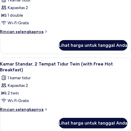
1 kamar tidur
Double
untuk
Free
dengan
Kapasitas 2
Kamar
tempat
Hot
1 double
Standar,
tidur
Breakfast)
Sofa
1
Wi-Fi Gratis
(with
Tempat
Rincian
Rincian selengkapnya
Free
Tidur
lebih
Hot
lanjut
Double
Breakfast)
Lihat harga untuk tanggal Anda
untuk
(with
Kamar
Free
Standar,
Lihat
Meja kerja, setrika/meja setrika, Wi-Fi 
6
Hot
1
Kamar Standar, 2 Tempat Tidur Twin (with Free Hot
semua
Tempat
Breakfast)
Breakfast)
Tidur
foto
1 kamar tidur
Double
untuk
(with
Kapasitas 2
Kamar
Free
2 twin
Standar,
Hot
Breakfast)
2
Wi-Fi Gratis
Tempat
Rincian
Rincian selengkapnya
Tidur
lebih
lanjut
Twin
Lihat harga untuk tanggal Anda
untuk
(with
Kamar