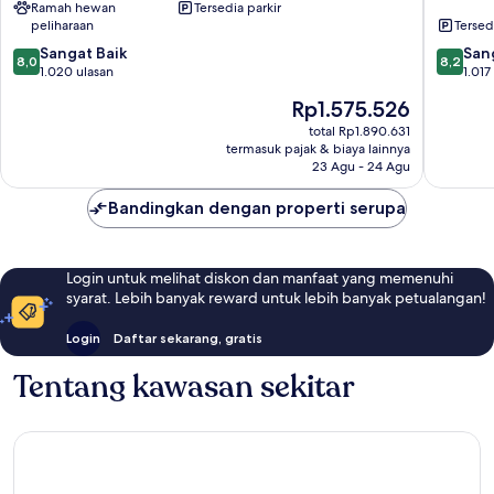
Ramah hewan
Tersedia parkir
IHG
-
peliharaan
Tersed
Portsmouth
North
8.0
8.2
Sangat Baik
by
San
8,0
8,2
dari
dari
1.020 ulasan
IHG
1.017
10,
10,
Portsmo
Harga
Rp1.575.526
Sangat
Sangat
sekarang
Baik,
Baik,
total Rp1.890.631
Rp1.575.526
termasuk pajak & biaya lainnya
1.020
1.017
23 Agu - 24 Agu
ulasan
ulasan
Bandingkan dengan properti serupa
Login untuk melihat diskon dan manfaat yang memenuhi
syarat. Lebih banyak reward untuk lebih banyak petualangan!
Login
Daftar sekarang, gratis
Tentang kawasan sekitar