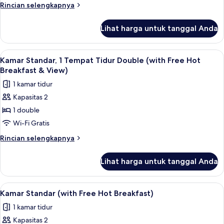
Tempat
Rincian
Rincian selengkapnya
Tidur
lebih
lanjut
Twin
Lihat harga untuk tanggal Anda
untuk
(with
Kamar
Free
Standar,
Lihat
Meja kerja, setrika/meja setrika, Wi-Fi 
4
Hot
2
Kamar Standar, 1 Tempat Tidur Double (with Free Hot
semua
Tempat
Breakfast)
Breakfast & View)
Tidur
foto
1 kamar tidur
Twin
untuk
(with
Kapasitas 2
Kamar
Free
1 double
Standar,
Hot
Breakfast)
1
Wi-Fi Gratis
Tempat
Rincian
Rincian selengkapnya
Tidur
lebih
lanjut
Double
Lihat harga untuk tanggal Anda
untuk
(with
Kamar
Free
Standar,
Lihat
Meja kerja, setrika/meja setrika, Wi-Fi 
6
Hot
1
Kamar Standar (with Free Hot Breakfast)
semua
Tempat
Breakfast
1 kamar tidur
Tidur
foto
&
Double
Kapasitas 2
untuk