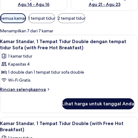
Agu 14 - Agu 16
Agu 21 - Agu 23
Filter
Semua kamar
1 tempat tidur
2 tempat tidur
tersedia
untuk
Menampilkan 7 dari 7 kamar
kamar
Lihat
Meja kerja, setrika/meja setrika, Wi-Fi 
6
Kamar Standar, 1 Tempat Tidur Double dengan tempat
semua
tidur Sofa (with Free Hot Breakfast)
foto
1 kamar tidur
untuk
Kapasitas 4
Kamar
1 double dan 1 tempat tidur sofa double
Standar,
1
Wi-Fi Gratis
Tempat
Rincian
Rincian selengkapnya
Tidur
lebih
lanjut
Double
Lihat harga untuk tanggal Anda
untuk
dengan
Kamar
tempat
Standar,
Lihat
Meja kerja, setrika/meja setrika, Wi-Fi 
6
tidur
1
Kamar Standar, 1 Tempat Tidur Double (with Free Hot
semua
Tempat
Sofa
Breakfast)
Tidur
foto
(with