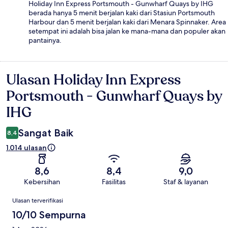
Holiday Inn Express Portsmouth - Gunwharf Quays by IHG
berada hanya 5 menit berjalan kaki dari Stasiun Portsmouth
Harbour dan 5 menit berjalan kaki dari Menara Spinnaker. Area
setempat ini adalah bisa jalan ke mana-mana dan populer akan
pantainya.
Ulasan Holiday Inn Express
Ulasan
Portsmouth - Gunwharf Quays by
IHG
Sangat Baik
8,4
1.014 ulasan
8,6
8,4
9,0
Kebersihan
Fasilitas
Staf & layanan
Ulasan
Ulasan terverifikasi
10/10 Sempurna