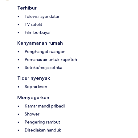
Terhibur
Televisi layar datar
TV satelit
Film berbayar
Kenyamanan rumah
Penghangat ruangan
Pemanas air untuk kopi/teh
Setrika/meja setrika
Tidur nyenyak
Seprai linen
Menyegarkan
Kamar mandi pribadi
Shower
Pengering rambut
Disediakan handuk