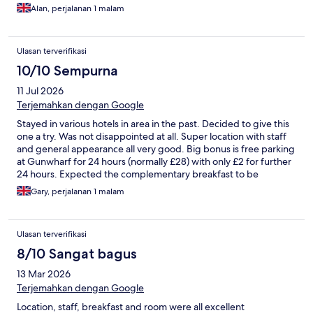
Alan, perjalanan 1 malam
Ulasan terverifikasi
10/10 Sempurna
11 Jul 2026
Terjemahkan dengan Google
Stayed in various hotels in area in the past. Decided to give this
one a try. Was not disappointed at all. Super location with staff
and general appearance all very good. Big bonus is free parking
at Gunwharf for 24 hours (normally £28) with only £2 for further
24 hours. Expected the complementary breakfast to be
continental but had the full works. Just wish we had stayed
Gary, perjalanan 1 malam
there before.
Ulasan terverifikasi
8/10 Sangat bagus
13 Mar 2026
Terjemahkan dengan Google
Location, staff, breakfast and room were all excellent