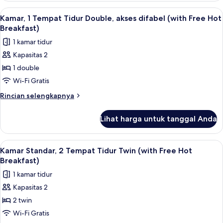
Free
Standar,
Lihat
Meja kerja, setrika/meja setrika, Wi-Fi 
5
Hot
2
Kamar, 1 Tempat Tidur Double, akses difabel (with Free Hot
semua
Tempat
Breakfast)
Breakfast)
Tidur
foto
1 kamar tidur
Twin
untuk
(with
Kapasitas 2
Kamar,
Free
1 double
1
Hot
Breakfast)
Tempat
Wi-Fi Gratis
Tidur
Rincian
Rincian selengkapnya
Double,
lebih
lanjut
akses
Lihat harga untuk tanggal Anda
untuk
difabel
Kamar,
(with
1
Lihat
Meja kerja, setrika/meja setrika, Wi-Fi 
4
Free
Tempat
Kamar Standar, 2 Tempat Tidur Twin (with Free Hot
semua
Tidur
Hot
Breakfast)
Double,
foto
Breakfast)
1 kamar tidur
akses
untuk
difabel
Kapasitas 2
Kamar
(with
2 twin
Standar,
Free
Hot
2
Wi-Fi Gratis
Breakfast)