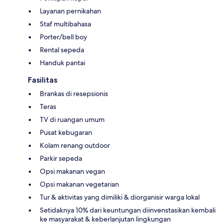
Layanan pernikahan
Staf multibahasa
Porter/bell boy
Rental sepeda
Handuk pantai
Fasilitas
Brankas di resepsionis
Teras
TV di ruangan umum
Pusat kebugaran
Kolam renang outdoor
Parkir sepeda
Opsi makanan vegan
Opsi makanan vegetarian
Tur & aktivitas yang dimiliki & diorganisir warga lokal
Setidaknya 10% dari keuntungan diinvenstasikan kembali
ke masyarakat & keberlanjutan lingkungan