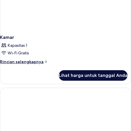
Kamar
Kapasitas 1
Wi-Fi Gratis
Rincian
Rincian selengkapnya
lebih
lanjut
Lihat harga untuk tanggal Anda
untuk
Kamar