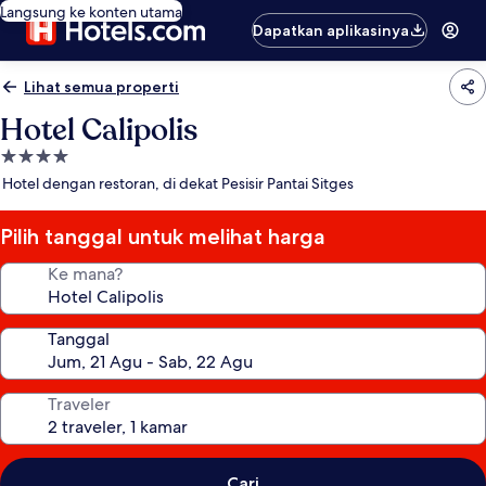
Langsung ke konten utama
Dapatkan aplikasinya
Lihat semua properti
Hotel Calipolis
Properti
bintang
Hotel dengan restoran, di dekat Pesisir Pantai Sitges
4.0
Pilih tanggal untuk melihat harga
Ke mana?
Tanggal
Traveler
Cari