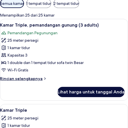
Filter
Semua kamar
1 tempat tidur
2 tempat tidur
tersedia
untuk
Menampilkan 25 dari 25 kamar
kamar
Lihat
Seprai antialergi, selimut bulu angsa,
8
Kamar Triple, pemandangan gunung (3 adults)
semua
Pemandangan Pegunungan
foto
25 meter persegi
untuk
Kamar
1 kamar tidur
Triple,
Kapasitas 3
pemandangan
1 double dan 1 tempat tidur sofa twin Besar
gunung
Wi-Fi Gratis
(3
Rincian
Rincian selengkapnya
adults)
lebih
lanjut
Lihat harga untuk tanggal Anda
untuk
Kamar
Triple,
Lihat
Seprai antialergi, selimut bulu angsa,
8
pemandangan
Kamar Triple
semua
gunung
25 meter persegi
(3
foto
adults)
1 kamar tidur
untuk