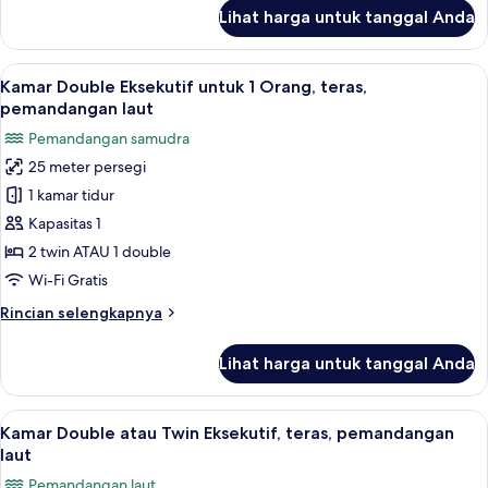
pemandangan
lanjut
Lihat harga untuk tanggal Anda
untuk
laut
Kamar
terbatas
Double
Lihat
Seprai antialergi, selimut bulu angsa,
7
Eksekutif
Kamar Double Eksekutif untuk 1 Orang, teras,
semua
untuk
pemandangan laut
1
foto
Pemandangan samudra
Orang,
untuk
teras,
25 meter persegi
Kamar
pemandangan
1 kamar tidur
Double
laut
terbatas
Eksekutif
Kapasitas 1
untuk
2 twin ATAU 1 double
1
Wi-Fi Gratis
Orang,
Rincian
Rincian selengkapnya
teras,
lebih
pemandangan
lanjut
Lihat harga untuk tanggal Anda
untuk
laut
Kamar
Double
Lihat
Seprai antialergi, selimut bulu angsa,
7
Eksekutif
Kamar Double atau Twin Eksekutif, teras, pemandangan
semua
untuk
laut
1
foto
Pemandangan laut
Orang,