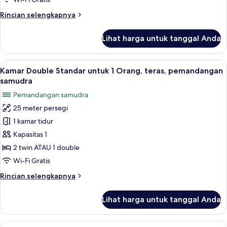
teras,
Rincian
Rincian selengkapnya
pemandangan
lebih
laut
lanjut
Lihat harga untuk tanggal Anda
untuk
terbatas
Kamar
Double
Lihat
Seprai antialergi, selimut bulu angsa,
6
atau
Kamar Double Standar untuk 1 Orang, teras, pemandangan
semua
Twin
samudra
Standar,
foto
Pemandangan samudra
teras,
untuk
pemandangan
25 meter persegi
Kamar
laut
1 kamar tidur
Double
terbatas
Standar
Kapasitas 1
untuk
2 twin ATAU 1 double
1
Wi-Fi Gratis
Orang,
Rincian
Rincian selengkapnya
teras,
lebih
pemandangan
lanjut
Lihat harga untuk tanggal Anda
untuk
samudra
Kamar
Double
Lihat
Seprai antialergi, selimut bulu angsa,