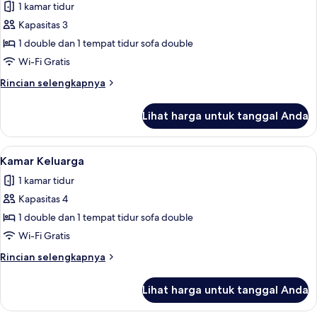
1 kamar tidur
foto
Kapasitas 3
untuk
Kamar
1 double dan 1 tempat tidur sofa double
Keluarga
Wi-Fi Gratis
Rincian
Rincian selengkapnya
lebih
lanjut
Lihat harga untuk tanggal Anda
untuk
Kamar
Keluarga
Lihat
Seprai antialergi, selimut bulu angsa,
4
Kamar Keluarga
semua
1 kamar tidur
foto
Kapasitas 4
untuk
Kamar
1 double dan 1 tempat tidur sofa double
Keluarga
Wi-Fi Gratis
Rincian
Rincian selengkapnya
lebih
lanjut
Lihat harga untuk tanggal Anda
untuk
Kamar