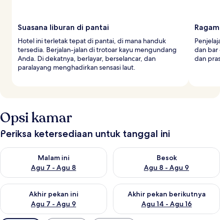
Suasana liburan di pantai
Ragam 
Hotel ini terletak tepat di pantai, di mana handuk
Penjelaj
tersedia. Berjalan-jalan di trotoar kayu mengundang
dan bar 
Anda. Di dekatnya, berlayar, berselancar, dan
dan pra
paralayang menghadirkan sensasi laut.
Opsi kamar
Periksa ketersediaan untuk tanggal ini
Periksa ketersediaan untuk malam ini Agu 7 - Agu 8
Periksa ketersediaan untuk be
Malam ini
Besok
Agu 7 - Agu 8
Agu 8 - Agu 9
Periksa ketersediaan untuk akhir pekan ini Agu 7 - Agu 9
Periksa ketersediaan untuk ak
Akhir pekan ini
Akhir pekan berikutnya
Agu 7 - Agu 9
Agu 14 - Agu 16