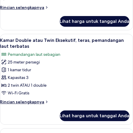
laut
Rincian
Rincian selengkapnya
terbatas
lebih
lanjut
Lihat harga untuk tanggal Anda
untuk
Suite
Junior,
Lihat
Seprai antialergi, selimut bulu angsa,
8
teras,
Kamar Double atau Twin Eksekutif, teras, pemandangan
semua
pemandangan
laut terbatas
laut
foto
Pemandangan laut sebagian
terbatas
untuk
25 meter persegi
Kamar
1 kamar tidur
Double
atau
Kapasitas 3
Twin
2 twin ATAU 1 double
Eksekutif,
Wi-Fi Gratis
teras,
Rincian
Rincian selengkapnya
pemandangan
lebih
laut
lanjut
Lihat harga untuk tanggal Anda
untuk
terbatas
Kamar
Double
Lihat
Seprai antialergi, selimut bulu angsa,