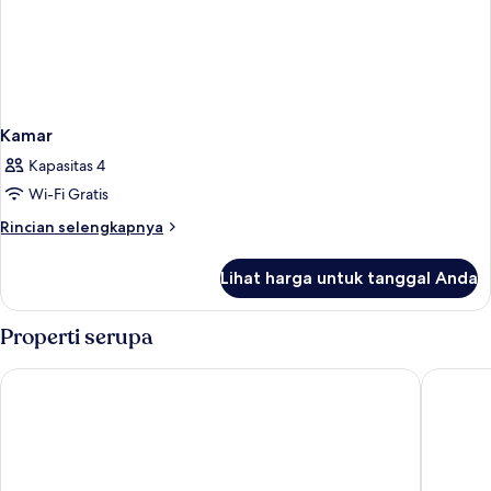
Kamar
Kapasitas 4
Wi-Fi Gratis
Rincian
Rincian selengkapnya
lebih
lanjut
Lihat harga untuk tanggal Anda
untuk
Kamar
Properti serupa
Hotel URH Sitges Playa
Hotel Su