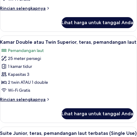
Orang,
Rincian
Rincian selengkapnya
teras,
lebih
pemandangan
lanjut
Lihat harga untuk tanggal Anda
untuk
laut
Kamar
Double
Lihat
Seprai antialergi, selimut bulu angsa,
6
Superior
Kamar Double atau Twin Superior, teras, pemandangan laut
semua
untuk
Pemandangan laut
1
foto
Orang,
25 meter persegi
untuk
teras,
Kamar
1 kamar tidur
pemandangan
Double
laut
Kapasitas 3
atau
2 twin ATAU 1 double
Twin
Wi-Fi Gratis
Superior,
Rincian
Rincian selengkapnya
teras,
lebih
pemandangan
lanjut
Lihat harga untuk tanggal Anda
laut
untuk
Kamar
Double
Lihat
Seprai antialergi, selimut bulu angsa,
10
atau
Suite Junior, teras, pemandangan laut terbatas (Single Use)
semua