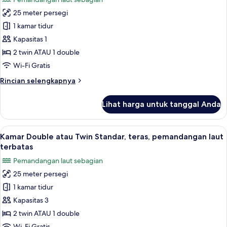
untuk
25 meter persegi
Kamar
1 kamar tidur
Double
Standar
Kapasitas 1
untuk
2 twin ATAU 1 double
1
Wi-Fi Gratis
Orang,
Rincian
Rincian selengkapnya
teras,
lebih
pemandangan
lanjut
Lihat harga untuk tanggal Anda
untuk
laut
Kamar
terbatas
Double
Lihat
Seprai antialergi, selimut bulu angsa,
8
Standar
Kamar Double atau Twin Standar, teras, pemandangan laut
semua
untuk
terbatas
1
foto
Pemandangan laut sebagian
Orang,
untuk
teras,
25 meter persegi
Kamar
pemandangan
1 kamar tidur
Double
laut
terbatas
atau
Kapasitas 3
Twin
2 twin ATAU 1 double
Standar,
Wi-Fi Gratis