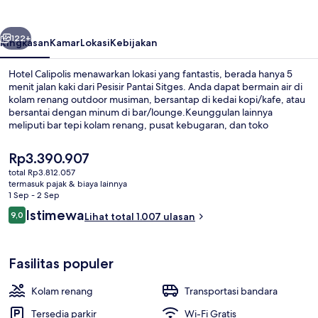
belumnya
Berikutnya
122+
Ringkasan
Kamar
Lokasi
Kebijakan
Hotel Calipolis menawarkan lokasi yang fantastis, berada hanya 5
menit jalan kaki dari Pesisir Pantai Sitges. Anda dapat bermain air di
kolam renang outdoor musiman, bersantap di kedai kopi/kafe, atau
bersantai dengan minum di bar/lounge.Keunggulan lainnya
meliputi bar tepi kolam renang, pusat kebugaran, dan toko
roti/camilan. Para traveler terkesan dengan staf dan pantai.
Harga
Rp3.390.907
saat
total Rp3.812.057
ini
termasuk pajak & biaya lainnya
Pemandangan dari properti
Rp3.390.907
1 Sep - 2 Sep
Ulasan
Istimewa
9,0
Lihat total 1.007 ulasan
9,0 dari 10
Fasilitas populer
Kolam renang
Transportasi bandara
Tersedia parkir
Wi-Fi Gratis