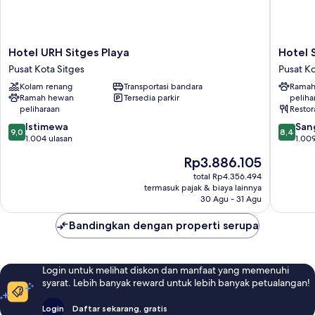
Hotel
Hotel
Hotel URH Sitges Playa
Hotel 
URH
Subur
Pusat Kota Sitges
Pusat Ko
Sitges
Pusat
Kolam renang
Transportasi bandara
Ramah
Playa
Kota
Ramah hewan
Tersedia parkir
peliha
Pusat
Sitges
peliharaan
Restor
Kota
9.0
8.4
Sitges
Istimewa
San
9,0
8,4
dari
dari
1.004 ulasan
1.009
10,
10,
Harga
Rp3.886.105
Istimewa,
Sangat
sekarang
1.004
Baik,
total Rp4.356.494
Rp3.886.105
termasuk pajak & biaya lainnya
ulasan
1.009
30 Agu - 31 Agu
ulasan
Bandingkan dengan properti serupa
Login untuk melihat diskon dan manfaat yang memenuhi
syarat. Lebih banyak reward untuk lebih banyak petualangan!
Login
Daftar sekarang, gratis