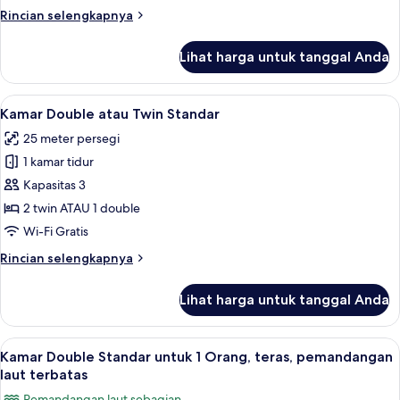
untuk
Rincian
Rincian selengkapnya
1
lebih
Orang
lanjut
Lihat harga untuk tanggal Anda
untuk
Kamar
Double
Lihat
Seprai antialergi, selimut bulu angsa,
6
Standar
Kamar Double atau Twin Standar
semua
untuk
25 meter persegi
1
foto
Orang
1 kamar tidur
untuk
Kamar
Kapasitas 3
Double
2 twin ATAU 1 double
atau
Wi-Fi Gratis
Twin
Rincian
Rincian selengkapnya
Standar
lebih
lanjut
Lihat harga untuk tanggal Anda
untuk
Kamar
Double
Lihat
Seprai antialergi, selimut bulu angsa,
8
atau
Kamar Double Standar untuk 1 Orang, teras, pemandangan
semua
Twin
laut terbatas
Standar
foto
Pemandangan laut sebagian