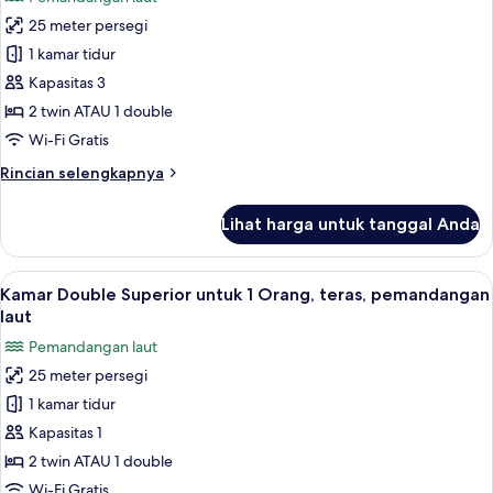
untuk
teras,
25 meter persegi
Kamar
pemandangan
1 kamar tidur
Double
laut
atau
Kapasitas 3
Twin
2 twin ATAU 1 double
Eksekutif,
Wi-Fi Gratis
teras,
Rincian
Rincian selengkapnya
pemandangan
lebih
laut
lanjut
Lihat harga untuk tanggal Anda
untuk
Kamar
Double
Lihat
Seprai antialergi, selimut bulu angsa,
6
atau
Kamar Double Superior untuk 1 Orang, teras, pemandangan
semua
Twin
laut
Eksekutif,
foto
Pemandangan laut
teras,
untuk
pemandangan
25 meter persegi
Kamar
laut
1 kamar tidur
Double
Superior
Kapasitas 1
untuk
2 twin ATAU 1 double
1
Wi-Fi Gratis