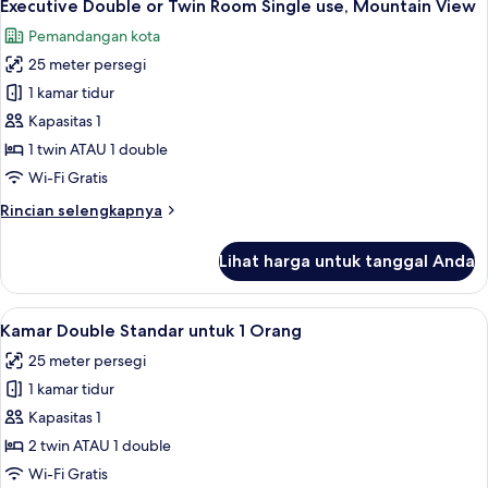
6
atau
Executive Double or Twin Room Single use, Mountain View
semua
Twin
Pemandangan kota
Eksekutif,
foto
teras,
25 meter persegi
untuk
pemandangan
Executive
1 kamar tidur
laut
Double
terbatas
Kapasitas 1
or
1 twin ATAU 1 double
Twin
Wi-Fi Gratis
Room
Rincian
Rincian selengkapnya
Single
lebih
use,
lanjut
Lihat harga untuk tanggal Anda
Mountain
untuk
Executive
View
Double
Lihat
Seprai antialergi, selimut bulu angsa,
6
or
Kamar Double Standar untuk 1 Orang
semua
Twin
25 meter persegi
Room
foto
Single
1 kamar tidur
untuk
use,
Kamar
Kapasitas 1
Mountain
Double
View
2 twin ATAU 1 double
Standar
Wi-Fi Gratis