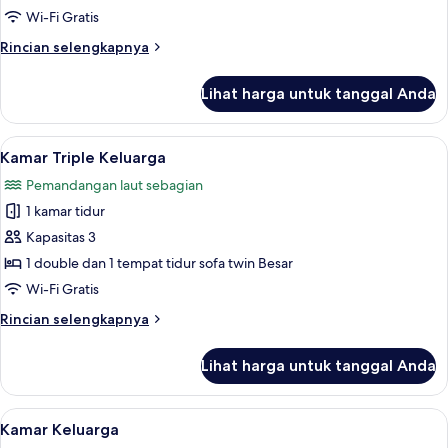
Wi-Fi Gratis
Rincian
Rincian selengkapnya
lebih
lanjut
Lihat harga untuk tanggal Anda
untuk
Kamar
Triple
Lihat
Seprai antialergi, selimut bulu angsa,
6
Keluarga
Kamar Triple Keluarga
semua
Pemandangan laut sebagian
foto
1 kamar tidur
untuk
Kamar
Kapasitas 3
Triple
1 double dan 1 tempat tidur sofa twin Besar
Keluarga
Wi-Fi Gratis
Rincian
Rincian selengkapnya
lebih
lanjut
Lihat harga untuk tanggal Anda
untuk
Kamar
Triple
Lihat
Seprai antialergi, selimut bulu angsa,
4
Keluarga
Kamar Keluarga
semua