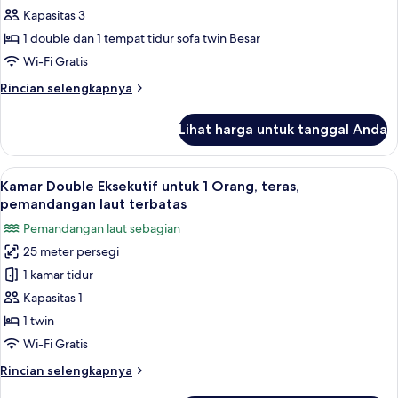
Kamar
Kapasitas 3
Triple
1 double dan 1 tempat tidur sofa twin Besar
Wi-Fi Gratis
Rincian
Rincian selengkapnya
lebih
lanjut
Lihat harga untuk tanggal Anda
untuk
Kamar
Triple
Lihat
Seprai antialergi, selimut bulu angsa,
8
Kamar Double Eksekutif untuk 1 Orang, teras,
semua
pemandangan laut terbatas
foto
Pemandangan laut sebagian
untuk
25 meter persegi
Kamar
1 kamar tidur
Double
Eksekutif
Kapasitas 1
untuk
1 twin
1
Wi-Fi Gratis
Orang,
Rincian
Rincian selengkapnya
teras,
lebih