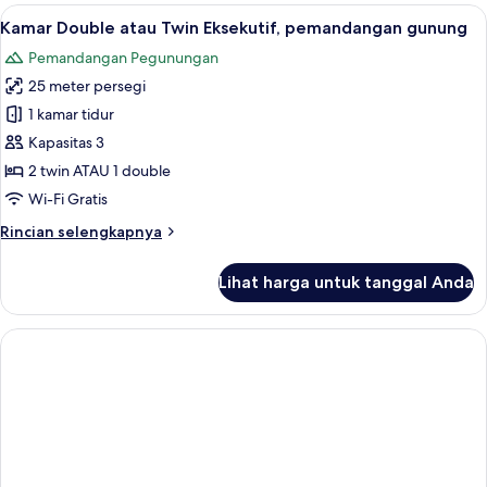
Keluarga
Lihat
Seprai antialergi, selimut bulu angsa,
6
Kamar Double atau Twin Eksekutif, pemandangan gunung
semua
Pemandangan Pegunungan
foto
25 meter persegi
untuk
Kamar
1 kamar tidur
Double
Kapasitas 3
atau
2 twin ATAU 1 double
Twin
Wi-Fi Gratis
Eksekutif,
Rincian
Rincian selengkapnya
pemandangan
lebih
gunung
lanjut
Lihat harga untuk tanggal Anda
untuk
Kamar
Double
atau
Twin
Eksekutif,
pemandangan
gunung