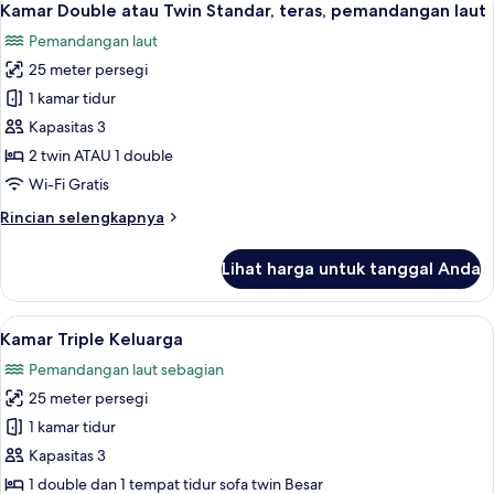
6
Standar
Kamar Double atau Twin Standar, teras, pemandangan laut
semua
untuk
Pemandangan laut
1
foto
Orang,
25 meter persegi
untuk
teras,
Kamar
1 kamar tidur
pemandangan
Double
samudra
Kapasitas 3
atau
2 twin ATAU 1 double
Twin
Wi-Fi Gratis
Standar,
Rincian
Rincian selengkapnya
teras,
lebih
pemandangan
lanjut
Lihat harga untuk tanggal Anda
laut
untuk
Kamar
Double
Lihat
Seprai antialergi, selimut bulu angsa,
6
atau
Kamar Triple Keluarga
semua
Twin
Pemandangan laut sebagian
Standar,
foto
teras,
25 meter persegi
untuk
pemandangan
Kamar
1 kamar tidur
laut
Triple
Kapasitas 3
Keluarga
1 double dan 1 tempat tidur sofa twin Besar