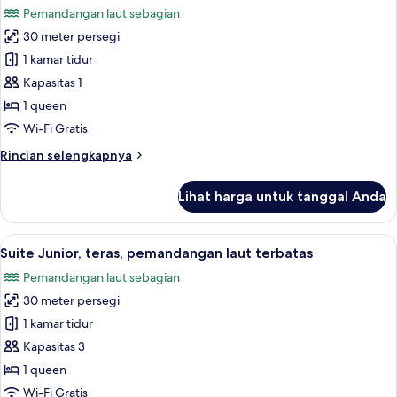
Twin
Pemandangan laut sebagian
Superior,
foto
teras,
30 meter persegi
untuk
pemandangan
Suite
1 kamar tidur
laut
Junior,
Kapasitas 1
teras,
1 queen
pemandangan
Wi-Fi Gratis
laut
Rincian
Rincian selengkapnya
terbatas
lebih
(Single
lanjut
Lihat harga untuk tanggal Anda
Use)
untuk
Suite
Junior,
Lihat
Seprai antialergi, selimut bulu angsa,
10
teras,
Suite Junior, teras, pemandangan laut terbatas
semua
pemandangan
Pemandangan laut sebagian
laut
foto
terbatas
30 meter persegi
untuk
(Single
Suite
1 kamar tidur
Use)
Junior,
Kapasitas 3
teras,
1 queen
pemandangan
Wi-Fi Gratis