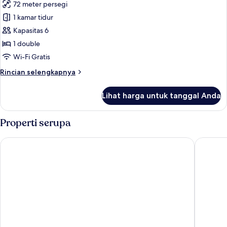
72 meter persegi
tidur
foto
(103)
1 kamar tidur
untuk
Kamar
Kapasitas 6
Basic,
1 double
1
Wi-Fi Gratis
kamar
Rincian
Rincian selengkapnya
tidur
lebih
(201)
lanjut
Lihat harga untuk tanggal Anda
untuk
Kamar
Basic,
Properti serupa
1
kamar
Aerang and Baebijang's House
The Beac
tidur
(201)