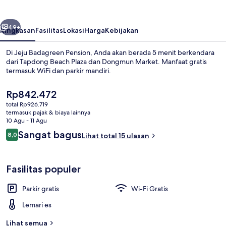
belumnya
Berikutnya
49+
Ringkasan
Fasilitas
Lokasi
Harga
Kebijakan
Di Jeju Badagreen Pension, Anda akan berada 5 menit berkendara
dari Tapdong Beach Plaza dan Dongmun Market. Manfaat gratis
termasuk WiFi dan parkir mandiri.
Harga
Rp842.472
saat
total Rp926.719
ini
termasuk pajak & biaya lainnya
Rp842.472
10 Agu - 11 Agu
Ulasan
Sangat bagus
8,0
Lihat total 15 ulasan
1 kamar tidur dan Wi-Fi gratis
8,0 dari 10
Fasilitas populer
Parkir gratis
Wi-Fi Gratis
Lemari es
Lihat semua