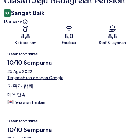
Ulasan Jeju Badagreen Pension
Sangat Baik
8,0
15 ulasan
8,8
8,0
8,8
Kebersihan
Fasilitas
Staf & layanan
Ulasan
Ulasan terverifikasi
10/10 Sempurna
25 Agu 2022
Terjemahkan dengan Google
가족과 함께
매우 만족!
Perjalanan 1 malam
Ulasan terverifikasi
10/10 Sempurna