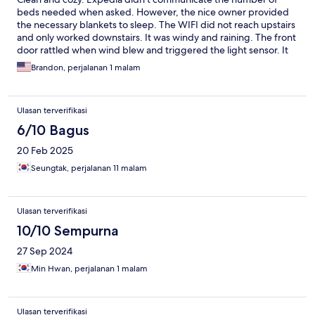
beds needed when asked. However, the nice owner provided
the necessary blankets to sleep. The WIFI did not reach upstairs
and only worked downstairs. It was windy and raining. The front
door rattled when wind blew and triggered the light sensor. It
was loud as other guests were getting in and out The unit key is
Brandon, perjalanan 1 malam
given to you in a giant keychain. Overall, it was a nice stay with
the parking right there in the front yard.
Ulasan terverifikasi
6/10 Bagus
20 Feb 2025
Seungtak, perjalanan 11 malam
Ulasan terverifikasi
10/10 Sempurna
27 Sep 2024
Min Hwan, perjalanan 1 malam
Ulasan terverifikasi