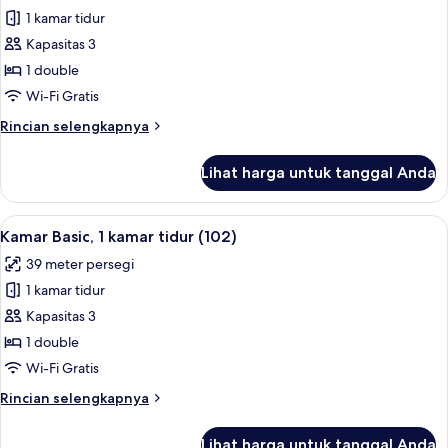
1 kamar tidur
untuk
Kamar
Kapasitas 3
Basic,
1 double
1
Wi-Fi Gratis
kamar
Rincian
Rincian selengkapnya
tidur
lebih
(101)
lanjut
Lihat harga untuk tanggal Anda
untuk
Kamar
Basic,
Lihat
1 kamar tidur dan Wi-Fi gratis
10
1
Kamar Basic, 1 kamar tidur (102)
semua
kamar
39 meter persegi
tidur
foto
(101)
1 kamar tidur
untuk
Kamar
Kapasitas 3
Basic,
1 double
1
Wi-Fi Gratis
kamar
Rincian
Rincian selengkapnya
tidur
lebih
(102)
lanjut
Lihat harga untuk tanggal Anda