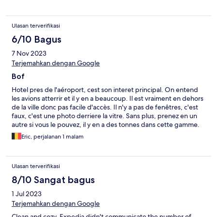
Ulasan terverifikasi
6/10 Bagus
7 Nov 2023
Terjemahkan dengan Google
Bof
Hotel pres de l'aéroport, cest son interet principal. On entend
les avions atterrir et il y en a beaucoup. Il est vraiment en dehors
de la ville donc pas facile d'accès. Il n'y a pas de fenêtres, c'est
faux, c'est une photo derriere la vitre. Sans plus, prenez en un
autre si vous le pouvez, il y en a des tonnes dans cette gamme.
Eric, perjalanan 1 malam
Ulasan terverifikasi
8/10 Sangat bagus
1 Jul 2023
Terjemahkan dengan Google
Clean and cozy. Expedia didn't communicate the number of