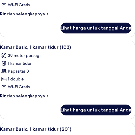
1
Wi-Fi Gratis
kamar
Rincian
Rincian selengkapnya
tidur
lebih
(202)
lanjut
Lihat harga untuk tanggal Anda
untuk
Kamar
Basic,
Lihat
1 kamar tidur dan Wi-Fi gratis
10
1
Kamar Basic, 1 kamar tidur (103)
semua
kamar
39 meter persegi
tidur
foto
(202)
1 kamar tidur
untuk
Kamar
Kapasitas 3
Basic,
1 double
1
Wi-Fi Gratis
kamar
Rincian
Rincian selengkapnya
tidur
lebih
(103)
lanjut
Lihat harga untuk tanggal Anda
untuk
Kamar
Basic,
Lihat
Kamar Basic, 1 kamar tidur (201) | 1 ka
11
1
Kamar Basic, 1 kamar tidur (201)
semua
kamar