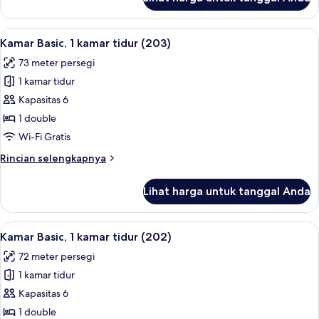
untuk
Kamar
Basic,
Lihat
Kamar Basic, 1 kamar tidur (203) | 1 ka
11
1
Kamar Basic, 1 kamar tidur (203)
semua
kamar
73 meter persegi
tidur
foto
(102)
1 kamar tidur
untuk
Kamar
Kapasitas 6
Basic,
1 double
1
Wi-Fi Gratis
kamar
Rincian
Rincian selengkapnya
tidur
lebih
(203)
lanjut
Lihat harga untuk tanggal Anda
untuk
Kamar
Basic,
Lihat
Kamar Basic, 1 kamar tidur (202) | 1 ka
12
1
Kamar Basic, 1 kamar tidur (202)
semua
kamar
72 meter persegi
tidur
foto
(203)
1 kamar tidur
untuk
Kamar
Kapasitas 6
Basic,
1 double