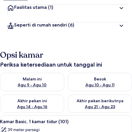
Fasilitas utama
(1)
Seperti di rumah sendiri
(6)
Opsi kamar
Periksa ketersediaan untuk tanggal ini
Periksa ketersediaan untuk malam ini Agu 9 - Agu 10
Periksa ketersediaan untuk be
Malam ini
Besok
Agu 9 - Agu 10
Agu 10 - Agu 11
Periksa ketersediaan untuk akhir pekan ini Agu 14 - Agu 16
Periksa ketersediaan untuk ak
Akhir pekan ini
Akhir pekan berikutnya
Agu 14 - Agu 16
Agu 21 - Agu 23
Lihat
1 kamar tidur dan Wi-Fi gratis
10
Kamar Basic, 1 kamar tidur (101)
semua
39 meter persegi
foto