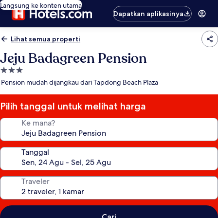
Langsung ke konten utama
Dapatkan aplikasinya
Lihat semua properti
Jeju Badagreen Pension
Properti
bintang
Pension mudah dijangkau dari Tapdong Beach Plaza
3.0
Pilih tanggal untuk melihat harga
Ke mana?
Tanggal
Traveler
Cari