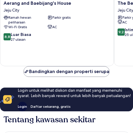
Aerang
The
Aerang and Baebijang's House
The Be
and
Beach
Jeju City
Jeju Cit
Baebijang's
Pension
Ramah hewan
Parkir gratis
Parkir 
House
Jeju
peliharaan
AC
Jeju
City
Wi-Fi Gratis
AC
City
9.2
Ist
9,2
8.8
Luar Biasa
dari
25 u
8,8
dari
27 ulasan
10,
10,
Istimew
Luar
25
Biasa,
ulasan
27
ulasan
Bandingkan dengan properti serupa
Login untuk melihat diskon dan manfaat yang memenuhi
syarat. Lebih banyak reward untuk lebih banyak petualangan!
Login
Daftar sekarang, gratis
Tentang kawasan sekitar