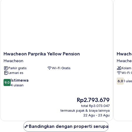
Hwacheon Parprika Yellow Pension
Hwacheon
tidur
(Special
(
F1
))
Hwacheon
Hwache
Hwacheon Parprika Yellow Pension
Hwache
Parprika
Sky
Hwacheon
Hwache
Yellow
Valley
Parkir gratis
Wi-Fi Gratis
Kolam
Pension
Pension
Lemari es
Wi-Fi 
Hwacheon
Hwache
9.0
6.0
Istimewa
6,0
1 ula
9,0
dari
dari
4 ulasan
10,
10,
Istimewa,
1
Harga
Rp2.793.679
4
ulasan
sekarang
total Rp3.073.047
ulasan
Rp2.793.679
termasuk pajak & biaya lainnya
22 Agu - 23 Agu
Bandingkan dengan properti serupa