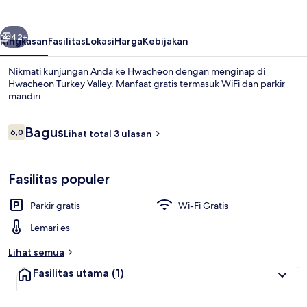
belumnya
Berikutnya
42+
Ringkasan
Fasilitas
Lokasi
Harga
Kebijakan
Nikmati kunjungan Anda ke Hwacheon dengan menginap di
Hwacheon Turkey Valley. Manfaat gratis termasuk WiFi dan parkir
mandiri.
Ulasan
Bagus
6,0
Lihat total 3 ulasan
6,0 dari 10
Fasilitas populer
Interior
Parkir gratis
Wi-Fi Gratis
Lemari es
Lihat semua
Fasilitas utama
(1)