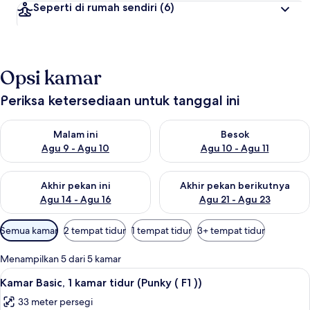
Seperti di rumah sendiri
(6)
Opsi kamar
Periksa ketersediaan untuk tanggal ini
Periksa ketersediaan untuk malam ini Agu 9 - Agu 10
Periksa ketersediaan untuk be
Malam ini
Besok
Agu 9 - Agu 10
Agu 10 - Agu 11
Periksa ketersediaan untuk akhir pekan ini Agu 14 - Agu 16
Periksa ketersediaan untuk ak
Akhir pekan ini
Akhir pekan berikutnya
Agu 14 - Agu 16
Agu 21 - Agu 23
Filter
Semua kamar
2 tempat tidur
1 tempat tidur
3+ tempat tidur
tersedia
untuk
Menampilkan 5 dari 5 kamar
kamar
Lihat
Kamar Basic, 1 kamar tidur (Punky ( F1 ))
7
Kamar Basic, 1 kamar tidur (Punky ( F1 ))
semua
33 meter persegi
foto