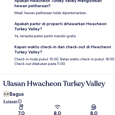
Apakah Hwacheon Turkey Valley mengizinkan
hewan peliharaan?
Maaf, hewan peliharaan tidak diperkenankan.
Apakah parkir di properti ditawarkan Hwacheon
Turkey Valley?
Ya, tersedia parkir parkir mandiri gratis.
Kapan waktu check-in dan check-out di Hwacheon
Turkey Valley?
Check-in mulai pukul: 15.00; Batas waktu check-in pukul: 18.00.
Check-out dilakukan pada 11.00.
Ulasan Hwacheon Turkey Valley
Ulasan
Bagus
6,0
3 ulasan
7,0
8,0
8,0