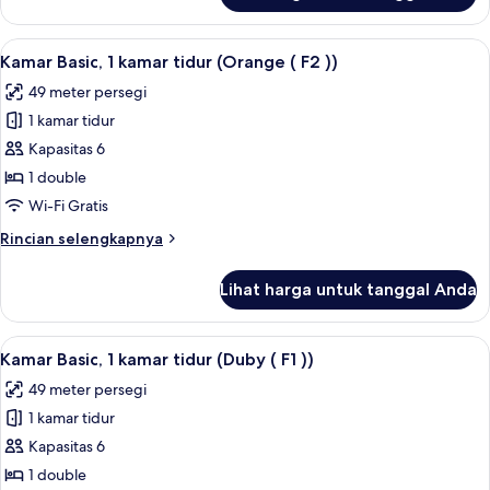
(
Kamar
F2
Basic,
Lihat
Kamar Basic, 1 kamar tidur (Orange ( F2 
))
6
1
Kamar Basic, 1 kamar tidur (Orange ( F2 ))
semua
kamar
49 meter persegi
tidur
foto
(Fiesta
1 kamar tidur
untuk
(
Kamar
Kapasitas 6
F2
Basic,
))
1 double
1
Wi-Fi Gratis
kamar
Rincian
Rincian selengkapnya
tidur
lebih
(Orange
lanjut
Lihat harga untuk tanggal Anda
untuk
(
Kamar
F2
Basic,
Lihat
Kamar Basic, 1 kamar tidur (Duby ( F1 )) 
))
7
1
Kamar Basic, 1 kamar tidur (Duby ( F1 ))
semua
kamar
49 meter persegi
tidur
foto
(Orange
1 kamar tidur
untuk
(
Kamar
Kapasitas 6
F2
Basic,
))
1 double