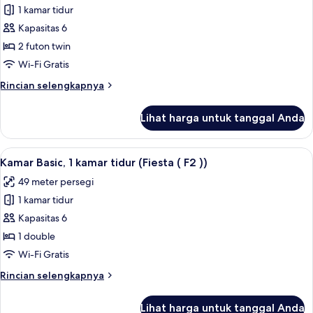
1 kamar tidur
untuk
Kamar
Kapasitas 6
Basic,
2 futon twin
1
Wi-Fi Gratis
kamar
Rincian
Rincian selengkapnya
tidur
lebih
(Punky
lanjut
Lihat harga untuk tanggal Anda
untuk
(
Kamar
F1
Basic,
Lihat
Kamar Basic, 1 kamar tidur (Fiesta ( F2 )
))
6
1
Kamar Basic, 1 kamar tidur (Fiesta ( F2 ))
semua
kamar
49 meter persegi
tidur
foto
(Punky
1 kamar tidur
untuk
(
Kamar
Kapasitas 6
F1
Basic,
))
1 double
1
Wi-Fi Gratis
kamar
Rincian
Rincian selengkapnya
tidur
lebih
(Fiesta
lanjut
Lihat harga untuk tanggal Anda
untuk