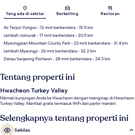
Peta
Yang ada di sekitar
Berkeliling
Restoran
Air Terjun Yongso
- 12 mnt berkendara
- 15.5 km
Lembah Jomurak
- 17 mnt berkendara
- 20.5 km
Myeongjisan Mountain County Park
- 23 mnt berkendara
- 31.4 km
Lembah Myeongji
- 26 mnt berkendara
- 32.2 km
Danau Sanjeong Pocheon
- 28 mnt berkendara
- 34.3 km
Tentang properti ini
Hwacheon Turkey Valley
Nikmati kunjungan Anda ke Hwacheon dengan menginap di Hwacheon
Turkey Valley. Manfaat gratis termasuk WiFi dan parkir mandiri.
Selengkapnya tentang properti ini
Sekilas