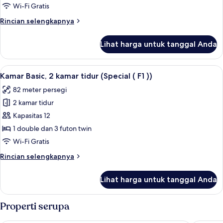
1
Wi-Fi Gratis
kamar
Rincian
Rincian selengkapnya
tidur
lebih
(Duby
lanjut
Lihat harga untuk tanggal Anda
untuk
(
Kamar
F1
Basic,
Lihat
Kamar Basic, 2 kamar tidur (Special ( F1 
))
8
1
Kamar Basic, 2 kamar tidur (Special ( F1 ))
semua
kamar
82 meter persegi
tidur
foto
(Duby
2 kamar tidur
untuk
(
Kamar
Kapasitas 12
F1
Basic,
))
1 double dan 3 futon twin
2
Wi-Fi Gratis
kamar
Rincian
Rincian selengkapnya
tidur
lebih
(Special
lanjut
Lihat harga untuk tanggal Anda
untuk
(
Kamar
F1
Basic,
Properti serupa
))
2
kamar