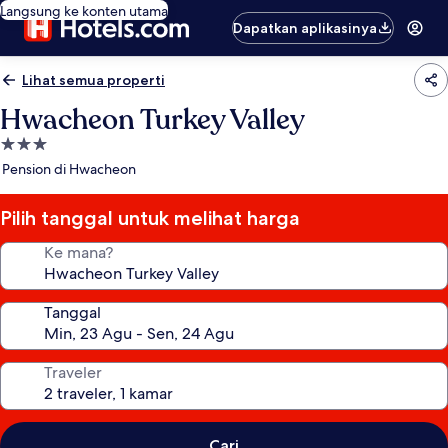
Langsung ke konten utama
Dapatkan aplikasinya
Lihat semua properti
Hwacheon Turkey Valley
Properti
bintang
Pension di Hwacheon
3.0
Pilih tanggal untuk melihat harga
Ke mana?
Tanggal
Traveler
Cari