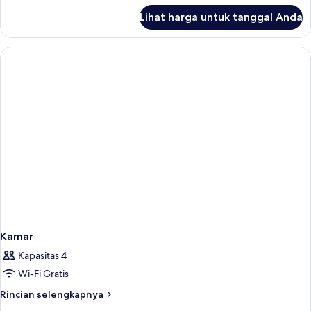
Sofa
lanjut
Lihat harga untuk tanggal Anda
untuk
Bed
1
up
Queen
to
Premium
Single
3
Sofa
adults
Bed
up
to
3
adults
Kamar
Kapasitas 4
Wi-Fi Gratis
Rincian
Rincian selengkapnya
lebih