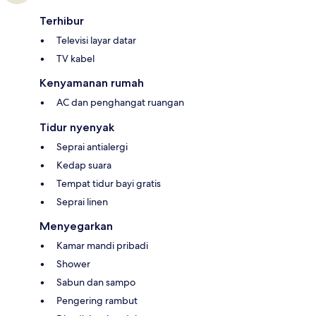
Terhibur
Televisi layar datar
TV kabel
Kenyamanan rumah
AC dan penghangat ruangan
Tidur nyenyak
Seprai antialergi
Kedap suara
Tempat tidur bayi gratis
Seprai linen
Menyegarkan
Kamar mandi pribadi
Shower
Sabun dan sampo
Pengering rambut