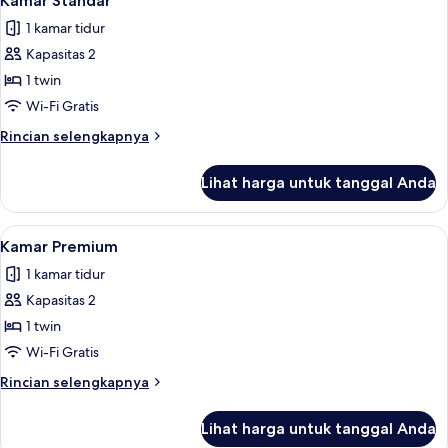
Kamar Standar
semua
Tempat
1 kamar tidur
Tidur
foto
Queen,
Kapasitas 2
untuk
pemandangan
Kamar
1 twin
sungai
Standar
Wi-Fi Gratis
Rincian
Rincian selengkapnya
lebih
lanjut
Lihat harga untuk tanggal Anda
untuk
Kamar
Standar
Lihat
Seprai antialergi, brankas, kedap suara
9
Kamar Premium
semua
1 kamar tidur
foto
Kapasitas 2
untuk
Kamar
1 twin
Premium
Wi-Fi Gratis
Rincian
Rincian selengkapnya
lebih
lanjut
Lihat harga untuk tanggal Anda
untuk