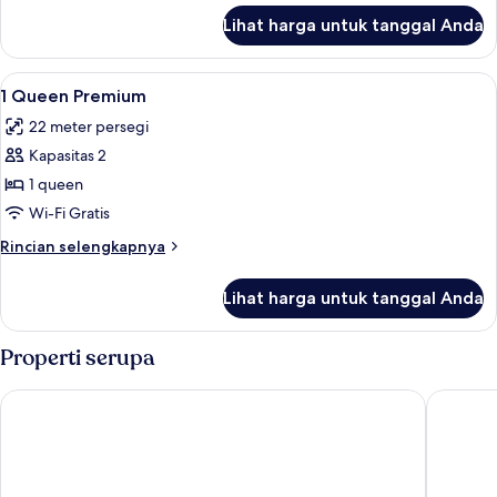
lanjut
Lihat harga untuk tanggal Anda
untuk
Kamar
Lihat
Seprai antialergi, brankas, kedap suara
3
1 Queen Premium
semua
22 meter persegi
foto
Kapasitas 2
untuk
1
1 queen
Queen
Wi-Fi Gratis
Premium
Rincian
Rincian selengkapnya
lebih
lanjut
Lihat harga untuk tanggal Anda
untuk
1
Queen
Properti serupa
Premium
Hotel Franken
Novotel