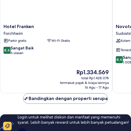
Hotel
Novotel
Hotel Franken
Novot
Franken
Nuernb
Forchheim
Sudosts
Forchheim
Messez
Parkir gratis
Wi-Fi Gratis
Kolam
Sudosts
8.4
Sangat Baik
Tersed
8,4
dari
6 ulasan
8.4
San
10,
8,4
dari
1.008
Sangat
10,
Baik,
Harga
Rp1.334.569
Sangat
6
sekarang
Baik,
total Rp1.428.078
ulasan
Rp1.334.569
termasuk pajak & biaya lainnya
1.008
16 Agu - 17 Agu
ulasan
Bandingkan dengan properti serupa
Login untuk melihat diskon dan manfaat yang memenuhi
syarat. Lebih banyak reward untuk lebih banyak petualangan!