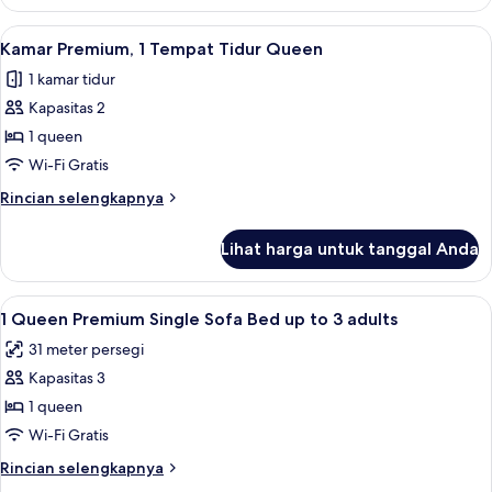
Kamar
Premium
Lihat
Fasilitas kamar
5
Kamar Premium, 1 Tempat Tidur Queen
semua
1 kamar tidur
foto
Kapasitas 2
untuk
Kamar
1 queen
Premium,
Wi-Fi Gratis
1
Rincian
Rincian selengkapnya
Tempat
lebih
Tidur
lanjut
Lihat harga untuk tanggal Anda
untuk
Queen
Kamar
Premium,
Lihat
Seprai antialergi, brankas, kedap suara
3
1
1 Queen Premium Single Sofa Bed up to 3 adults
semua
Tempat
31 meter persegi
Tidur
foto
Queen
Kapasitas 3
untuk
1
1 queen
Queen
Wi-Fi Gratis
Premium
Rincian
Rincian selengkapnya
Single
lebih