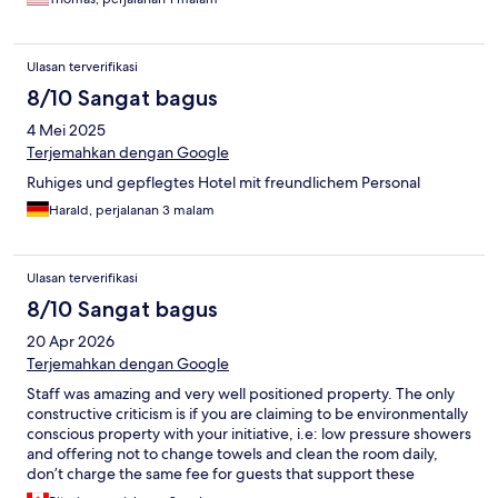
Ulasan terverifikasi
8/10 Sangat bagus
4 Mei 2025
Terjemahkan dengan Google
Ruhiges und gepflegtes Hotel mit freundlichem Personal
Harald, perjalanan 3 malam
Ulasan terverifikasi
8/10 Sangat bagus
20 Apr 2026
Terjemahkan dengan Google
Staff was amazing and very well positioned property. The only
constructive criticism is if you are claiming to be environmentally
conscious property with your initiative, i.e: low pressure showers
and offering not to change towels and clean the room daily,
don’t charge the same fee for guests that support these
initiatives versus the guests that do not. Please have some skin in