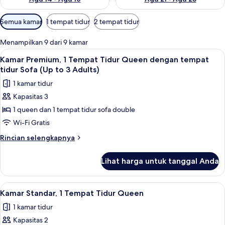
Filter
Semua kamar
1 tempat tidur
2 tempat tidur
tersedia
untuk
Menampilkan 9 dari 9 kamar
kamar
Lihat
Seprai antialergi, brankas, kedap suara
6
Kamar Premium, 1 Tempat Tidur Queen dengan tempat
semua
tidur Sofa (Up to 3 Adults)
foto
1 kamar tidur
untuk
Kapasitas 3
Kamar
1 queen dan 1 tempat tidur sofa double
Premium,
1
Wi-Fi Gratis
Tempat
Rincian
Rincian selengkapnya
Tidur
lebih
lanjut
Queen
Lihat harga untuk tanggal Anda
untuk
dengan
Kamar
tempat
Premium,
Lihat
Seprai antialergi, brankas, kedap suara
5
tidur
1
Kamar Standar, 1 Tempat Tidur Queen
semua
Tempat
Sofa
1 kamar tidur
Tidur
foto
(Up
Queen
Kapasitas 2
untuk