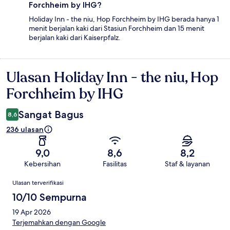
Forchheim by IHG?
Holiday Inn - the niu, Hop Forchheim by IHG berada hanya 1
menit berjalan kaki dari Stasiun Forchheim dan 15 menit
berjalan kaki dari Kaiserpfalz.
Ulasan Holiday Inn - the niu, Hop
Ulasan
Forchheim by IHG
Sangat Bagus
8,6
236 ulasan
9,0
8,6
8,2
Kebersihan
Fasilitas
Staf & layanan
Ulasan
Ulasan terverifikasi
10/10 Sempurna
19 Apr 2026
Terjemahkan dengan Google