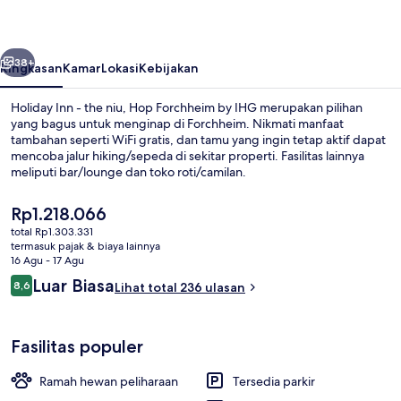
the
niu,
belumnya
Berikutnya
Hop
38+
Ringkasan
Kamar
Lokasi
Kebijakan
Forchheim
Holiday Inn - the niu, Hop Forchheim by IHG merupakan pilihan
by
yang bagus untuk menginap di Forchheim. Nikmati manfaat
tambahan seperti WiFi gratis, dan tamu yang ingin tetap aktif dapat
IHG
mencoba jalur hiking/sepeda di sekitar properti. Fasilitas lainnya
meliputi bar/lounge dan toko roti/camilan.
Harga
Rp1.218.066
saat
total Rp1.303.331
ini
termasuk pajak & biaya lainnya
Eksterior
Rp1.218.066
16 Agu - 17 Agu
Ulasan
Luar Biasa
8,6
Lihat total 236 ulasan
8,6 dari 10
Fasilitas populer
Ramah hewan peliharaan
Tersedia parkir