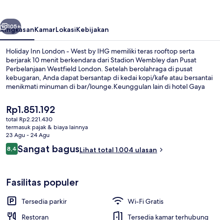
-
West
belumnya
Berikutnya
by
105+
Ringkasan
Kamar
Lokasi
Kebijakan
IHG
Holiday Inn London - West by IHG memiliki teras rooftop serta
berjarak 10 menit berkendara dari Stadion Wembley dan Pusat
Perbelanjaan Westfield London. Setelah berolahraga di pusat
kebugaran, Anda dapat bersantap di kedai kopi/kafe atau bersantai
menikmati minuman di bar/lounge.Keunggulan lain di hotel Gaya
Art Deco ini meliputi toko roti/camilan dan teras. Para traveler
menyukai staf dan sarapan. Properti ini berada dekat dengan
Harga
Rp1.851.192
transportasi umum: Stasiun Bawah Tanah North Acton berjarak 5
saat
total Rp2.221.430
menit.
ini
termasuk pajak & biaya lainnya
Eksterior
Rp1.851.192
23 Agu - 24 Agu
Ulasan
Sangat bagus
8,4
Lihat total 1.004 ulasan
8,4 dari 10
Fasilitas populer
Tersedia parkir
Wi-Fi Gratis
Restoran
Tersedia kamar terhubung