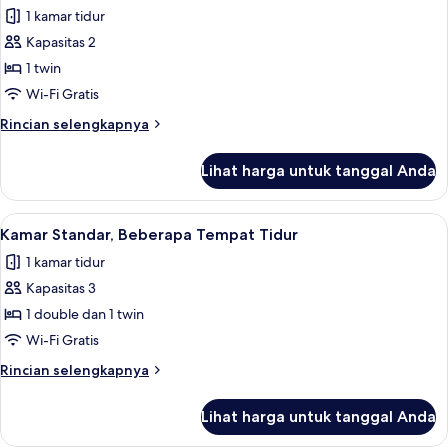
Twin
1 kamar tidur
untuk
Kamar
Kapasitas 2
Premium
1 twin
Wi-Fi Gratis
Rincian
Rincian selengkapnya
lebih
lanjut
Lihat harga untuk tanggal Anda
untuk
Kamar
Premium
Lihat
Kamar Standar, Beberapa Tempat Tidur 
3
Kamar Standar, Beberapa Tempat Tidur
semua
1 kamar tidur
foto
Kapasitas 3
untuk
Kamar
1 double dan 1 twin
Standar,
Wi-Fi Gratis
Beberapa
Rincian
Rincian selengkapnya
Tempat
lebih
Tidur
lanjut
Lihat harga untuk tanggal Anda
untuk
Kamar