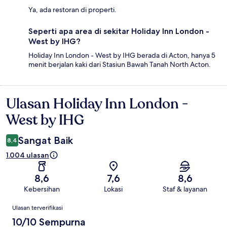
Ya, ada restoran di properti.
Seperti apa area di sekitar Holiday Inn London -
West by IHG?
Holiday Inn London - West by IHG berada di Acton, hanya 5
menit berjalan kaki dari Stasiun Bawah Tanah North Acton.
Ulasan Holiday Inn London -
Ulasan
West by IHG
Sangat Baik
8,4
1.004 ulasan
8,6
7,6
8,6
Kebersihan
Lokasi
Staf & layanan
Ulasan
Ulasan terverifikasi
10/10 Sempurna