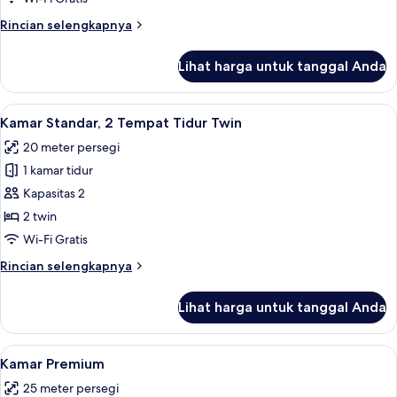
Tempat
Rincian
Rincian selengkapnya
Tidur
lebih
Twin,
lanjut
Lihat harga untuk tanggal Anda
untuk
akses
Kamar
difabel
Standar,
Lihat
Kamar Standar, 2 Tempat Tidur Twin | 
9
2
Kamar Standar, 2 Tempat Tidur Twin
semua
Tempat
20 meter persegi
Tidur
foto
Twin,
1 kamar tidur
untuk
akses
Kamar
Kapasitas 2
difabel
Standar,
2 twin
2
Wi-Fi Gratis
Tempat
Rincian
Rincian selengkapnya
Tidur
lebih
Twin
lanjut
Lihat harga untuk tanggal Anda
untuk
Kamar
Standar,
Lihat
Brankas, meja kerja, ruang kerja rama
6
2
Kamar Premium
semua
Tempat
25 meter persegi
Tidur
foto