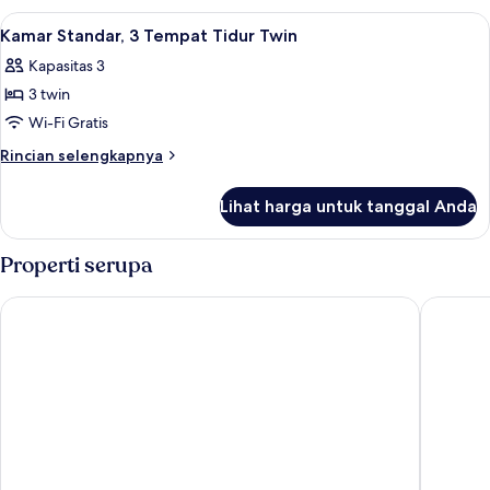
Standar,
Lihat
Brankas, meja kerja, ruang kerja rama
1
Beberapa
Kamar Standar, 3 Tempat Tidur Twin
semua
Tempat
Kapasitas 3
Tidur
foto
3 twin
untuk
Kamar
Wi-Fi Gratis
Standar,
Rincian
Rincian selengkapnya
3
lebih
lanjut
Tempat
Lihat harga untuk tanggal Anda
untuk
Tidur
Kamar
Twin
Standar,
Properti serupa
3
Tempat
Crowne Plaza London Ealing by IHG
Hampton 
Tidur
Twin