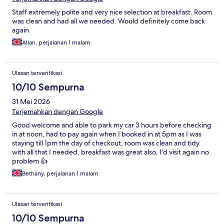
Staff extremely polite and very nice selection at breakfast. Room
was clean and had all we needed. Would definitely come back
again
Allan, perjalanan 1 malam
Ulasan terverifikasi
10/10 Sempurna
31 Mei 2026
Terjemahkan dengan Google
Good welcome and able to park my car 3 hours before checking
in at noon, had to pay again when I booked in at 5pm as I was
staying till 1pm the day of checkout, room was clean and tidy
with all that I needed, breakfast was great also, I'd visit again no
problem 👍
Bethany, perjalanan 1 malam
Ulasan terverifikasi
10/10 Sempurna