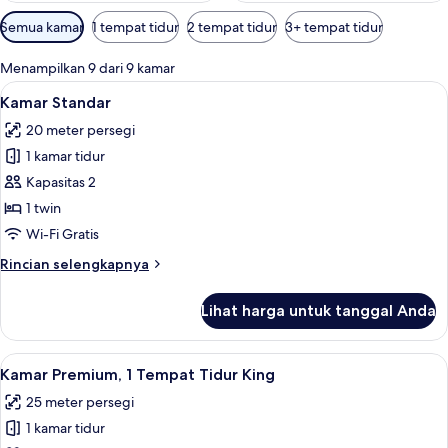
Filter
Semua kamar
1 tempat tidur
2 tempat tidur
3+ tempat tidur
tersedia
untuk
Menampilkan 9 dari 9 kamar
kamar
Lihat
Fasilitas kamar
5
Kamar Standar
semua
20 meter persegi
foto
1 kamar tidur
untuk
Kamar
Kapasitas 2
Standar
1 twin
Wi-Fi Gratis
Rincian
Rincian selengkapnya
lebih
lanjut
Lihat harga untuk tanggal Anda
untuk
Kamar
Standar
Lihat
Brankas, meja kerja, ruang kerja rama
6
Kamar Premium, 1 Tempat Tidur King
semua
25 meter persegi
foto
1 kamar tidur
untuk