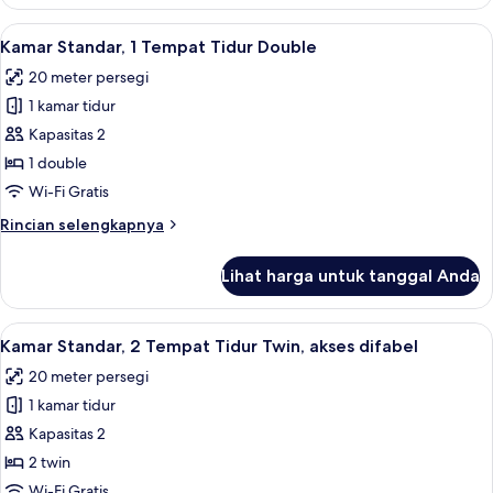
Kamar
tidur
Standar,
Lihat
Kamar Standar, 1 Tempat Tidur Double 
Sofa
11
1
Kamar Standar, 1 Tempat Tidur Double
semua
Tempat
20 meter persegi
Tidur
foto
Double
1 kamar tidur
untuk
dengan
Kamar
Kapasitas 2
tempat
Standar,
tidur
1 double
Sofa
1
Wi-Fi Gratis
Tempat
Rincian
Rincian selengkapnya
Tidur
lebih
Double
lanjut
Lihat harga untuk tanggal Anda
untuk
Kamar
Standar,
Lihat
Brankas, meja kerja, ruang kerja rama
5
1
Kamar Standar, 2 Tempat Tidur Twin, akses difabel
semua
Tempat
20 meter persegi
Tidur
foto
Double
1 kamar tidur
untuk
Kamar
Kapasitas 2
Standar,
2 twin
2
Wi-Fi Gratis