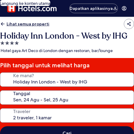
Langsung ke konten utama
Dapatkan aplikasinya
Lihat semua properti
Holiday Inn London - West by IHG
Properti
bintang
Hotel gaya Art Deco di London dengan restoran, bar/lounge
4.0
Pilih tanggal untuk melihat harga
Ke mana?
Tanggal
Traveler
Cari