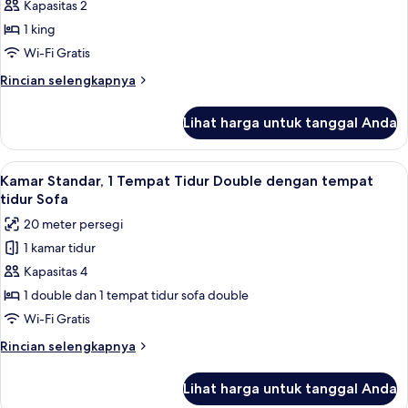
Kamar
Kapasitas 2
Premium,
1 king
1
Wi-Fi Gratis
Tempat
Rincian
Rincian selengkapnya
Tidur
lebih
King
lanjut
Lihat harga untuk tanggal Anda
untuk
Kamar
Premium,
Lihat
Kamar Standar, 1 Tempat Tidur Double 
7
1
Kamar Standar, 1 Tempat Tidur Double dengan tempat
semua
Tempat
tidur Sofa
Tidur
foto
20 meter persegi
King
untuk
1 kamar tidur
Kamar
Kapasitas 4
Standar,
1
1 double dan 1 tempat tidur sofa double
Tempat
Wi-Fi Gratis
Tidur
Rincian
Rincian selengkapnya
Double
lebih
dengan
lanjut
Lihat harga untuk tanggal Anda
untuk
tempat